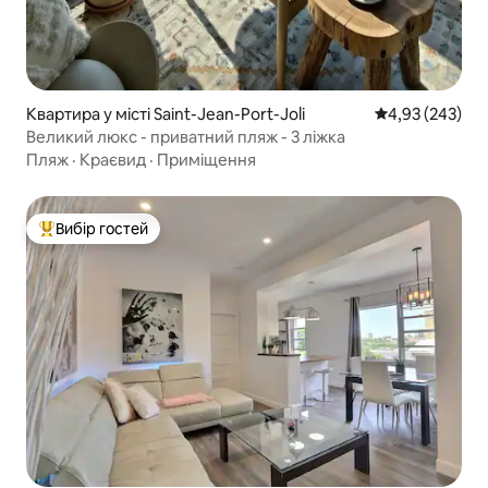
Квартира у місті Saint-Jean-Port-Joli
Середня оцінка:
4,93 (243)
Великий люкс - приватний пляж - 3 ліжка
Пляж
·
Краєвид
·
Приміщення
Вибір гостей
Топ вибір гостей