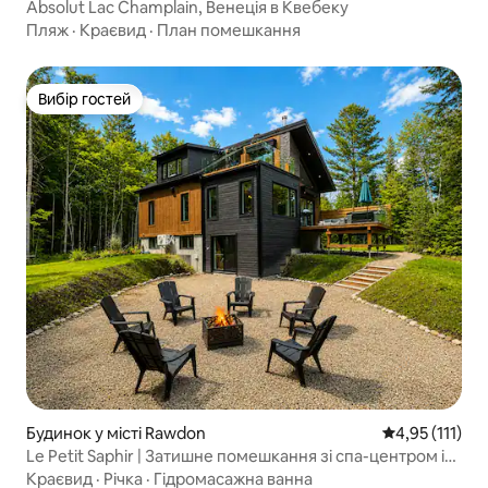
Absolut Lac Champlain, Венеція в Квебеку
Пляж
·
Краєвид
·
План помешкання
Вибір гостей
Вибір гостей
Будинок у місті Rawdon
Середня оцінка
4,95 (111)
Le Petit Saphir | Затишне помешкання зі спа-центром і
більярдним столом
Краєвид
·
Річка
·
Гідромасажна ванна