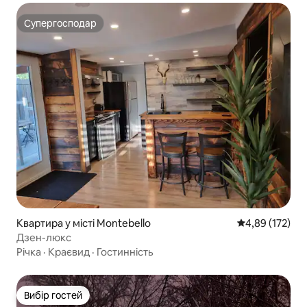
Супергосподар
Супергосподар
Квартира у місті Montebello
Середня оцінка
4,89 (172)
Дзен-люкс
Річка
·
Краєвид
·
Гостинність
Вибір гостей
Вибір гостей