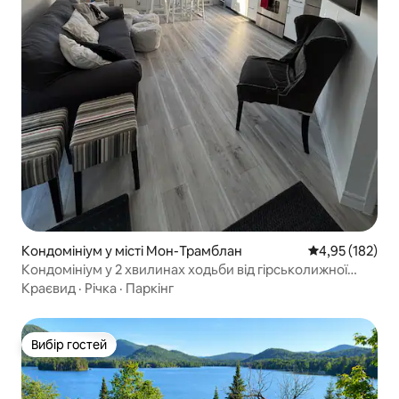
Кондомініум у місті Мон-Трамблан
Середня оцінка
4,95 (182)
Кондомініум у 2 хвилинах ходьби від гірськолижної
гондоли!
Краєвид
·
Річка
·
Паркінг
Вибір гостей
Вибір гостей