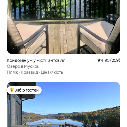
Кондомініум у місті Гантсвілл
Середня оцінка:
4,95 (259)
Озеро в Мускокі
Пляж
·
Краєвид
·
Ціна/якість
Вибір гостей
Топ вибір гостей