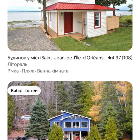
Будинок у місті Saint-Jean-de-l'Île-d'Orléans
Середня оцінка
4,97 (108)
Літораль
Річка
·
Пляж
·
Ванна кімната
Вибір гостей
Вибір гостей