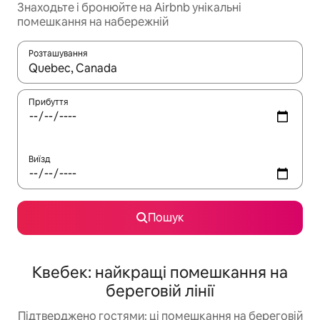
Знаходьте і бронюйте на Airbnb унікальні
помешкання на набережній
Розташування
Отримавши результати пошуку, використовуйте для навігації с
Прибуття
Виїзд
Пошук
Квебек: найкращі помешкання на
береговій лінії
Підтверджено гостями: ці помешкання на береговій