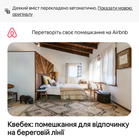
Перейти
Деякий вміст перекладено автоматично. 
Показати мовою 
до
оригіналу
вмісту
Перетворіть своє помешкання на Airbnb
Квебек: помешкання для відпочинку
на береговій лінії