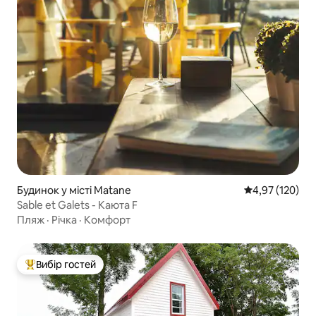
Будинок у місті Matane
Середня оцінка
4,97 (120)
Sable et Galets - Каюта F
Пляж
·
Річка
·
Комфорт
Вибір гостей
Топ вибір гостей