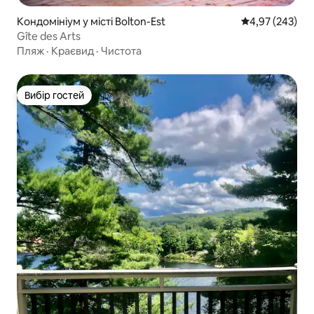
Кондомініум у місті Bolton-Est
Середня оцінка:
4,97 (243)
Gîte des Arts
Пляж
·
Краєвид
·
Чистота
Вибір гостей
Вибір гостей