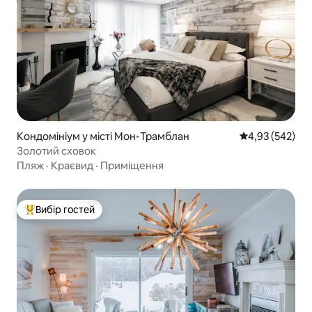
Кондомініум у місті Мон-Трамблан
Середня оцінка:
4,93 (542)
Золотий сховок
Пляж
·
Краєвид
·
Приміщення
Вибір гостей
Топ вибір гостей