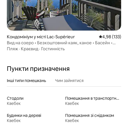
Кондомініум у місті Lac-Supérieur
Середня оцінка
4,98 (133)
Вид на озеро • Безкоштовний каяк, каное • Басейн •
Велике двоспальне ліжко
Пляж
·
Краєвид
·
Гостинність
Пункти призначення
Інші типи помешкань
Чим зайнятися
Стодоли
Помешкання в транспортних контейнерах
Квебек
Квебек
Будинки на дереві
Помешкання зі сніданком
Квебек
Квебек