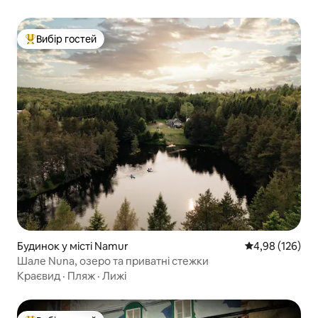
Вибір гостей
Топ вибір гостей
Будинок у місті Namur
Середня оцінка
4,98 (126)
Шале Nuna, озеро та приватні стежки
Краєвид
·
Пляж
·
Лижі