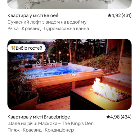
Квартира у місті Beloeil
Середня оцінка
4,92 (431)
Сучасний лофт з видом на водойму
Річка
·
Краєвид
·
Гідромасажна ванна
Вибір гостей
Топ вибір гостей
Квартира у місті Bracebridge
Середня оцінка:
4,98 (434)
Шале на річці Маскока – The King's Den
Пляж
·
Краєвид
·
Кондиціонер