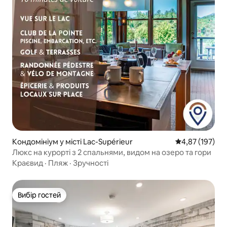
Кондомініум у місті Lac-Supérieur
Середня оцінка
4,87 (197)
Люкс на курорті з 2 спальнями, видом на озеро та гори
Краєвид
·
Пляж
·
Зручності
Вибір гостей
Вибір гостей