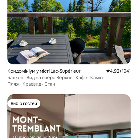
Кондомініум у місті Lac-Supérieur
Середня оцінка
4,92 (104)
Балкон · Вид на озеро Верхнє · Кафе · Камін
Пляж
·
Краєвид
·
Стан
Вибір гостей
Вибір гостей