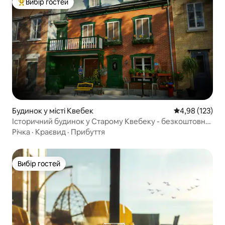
Вибір гостей
Топ вибір гостей
Будинок у місті Квебек
Середня оцінка
4,98 (123)
Історичний будинок у Старому Квебеку - безкоштовна
парковка включена
Річка
·
Краєвид
·
Прибуття
Вибір гостей
Вибір гостей