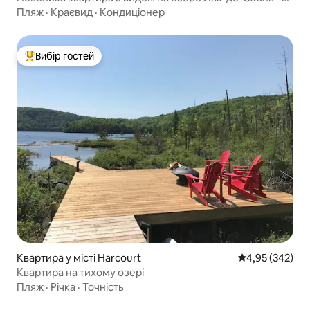
296443
Пляж
·
Краєвид
·
Кондиціонер
Вибір гостей
Топ вибір гостей
Квартира у місті Harcourt
Середня оцінка:
4,95 (342)
Квартира на тихому озері
Пляж
·
Річка
·
Точність