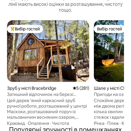
лінії мають високі оцінки за розташування, чистоту
тощо.
Вибір гостей
Вибір гостей
Топ вибір гостей
Вибір гостей
Зруб у місті Bracebridge
Середня оцінка: 5 з 5, відгук
5 (281)
Шале у місті Chut
hilippe
Затишний відпочинок на березі
Пригоди на озері: 
озера – Atkins Hideaway
стежки
Цей дерев 'яний каркасний зруб
Спокійне дерев'я
ручної роботи, розташований у центрі
між двома регіон
Маскоки, розташований поруч із
кілька хвилин пі
мальовничим весняним озером,
стежок і вдалині 
оточеним 8 акрами приватного лісу.
маршрутів. Східн
Краєвид
·
Опалення
·
Чистота
Річка
·
Пляж
·
Ком
Усього в 10 хвилинах від Брейсбріджа
Популярні зручності в помешканнях
щасливе ранкове 