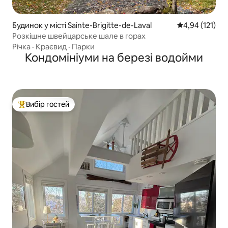
Будинок у місті Sainte-Brigitte-de-Laval
Середня оцінка
4,94 (121)
Розкішне швейцарське шале в горах
Річка
·
Краєвид
·
Парки
Кондомініуми на березі водойми
Вибір гостей
Топ вибір гостей