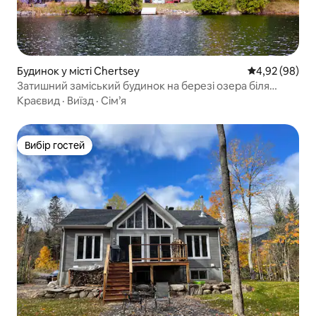
Будинок у місті Chertsey
Середня оцінка
4,92 (98)
Затишний заміський будинок на березі озера біля
гірськолижного пагорба Монткальм.
Краєвид
·
Виїзд
·
Сім’я
Вибір гостей
Вибір гостей