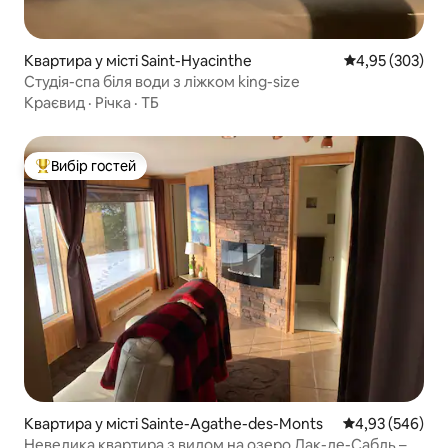
Квартира у місті Saint-Hyacinthe
Середня оцінка:
4,95 (303)
Студія-спа біля води з ліжком king-size
Краєвид
·
Річка
·
ТБ
Вибір гостей
Топ вибір гостей
Квартира у місті Sainte-Agathe-des-Monts
Середня оцінка:
4,93 (546)
Невелика квартира з видом на озеро Лак-де-Сабль –