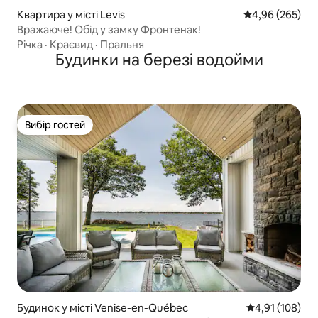
Квартира у місті Levis
Середня оцінка:
4,96 (265)
Вражаюче! Обід у замку Фронтенак!
Річка
·
Краєвид
·
Пральня
Будинки на березі водойми
Вибір гостей
Вибір гостей
Будинок у місті Venise-en-Québec
Середня оцінка
4,91 (108)