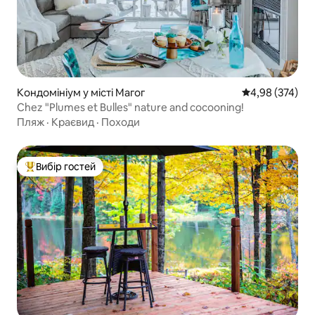
Кондомініум у місті Магог
Середня оцінка:
4,98 (374)
Chez "Plumes et Bulles" nature and cocooning!
Пляж
·
Краєвид
·
Походи
Вибір гостей
Топ вибір гостей