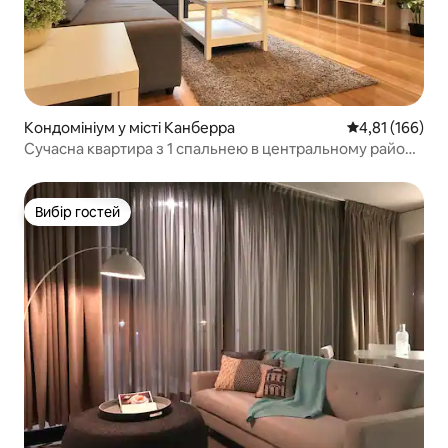
Кондомініум у місті Канберра
Середня оцінка
4,81 (166)
Сучасна квартира з 1 спальнею в центральному районі,
БЕЗКОШНЕ паркування, тихо
Вибір гостей
Вибір гостей