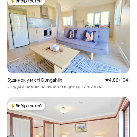
Вибір гостей
Топ вибір гостей
Будинок у місті Gungahlin
Середня оцінка:
4,86 (104)
Студія з видом на вулицю в центрі Гангаліна
Вибір гостей
Топ вибір гостей