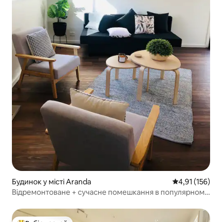
Будинок у місті Aranda
Середня оцінка
4,91 (156)
Відремонтоване + сучасне помешкання в популярному
районі ~5 зірок