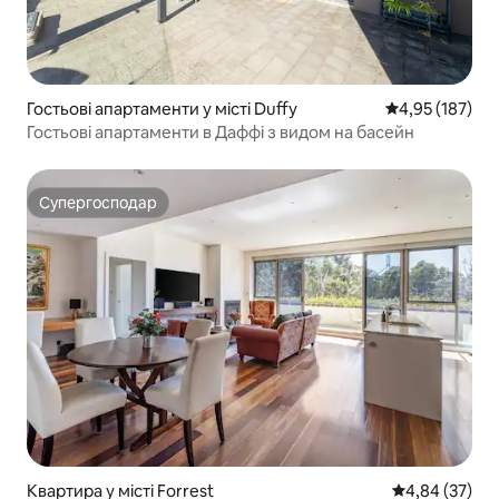
Гостьові апартаменти у місті Duffy
Середня оцінка
4,95 (187)
Гостьові апартаменти в Даффі з видом на басейн
Супергосподар
Супергосподар
Квартира у місті Forrest
Середня оцінк
4,84 (37)