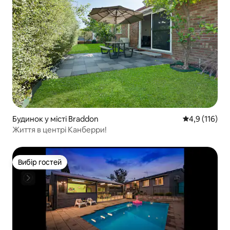
Будинок у місті Braddon
Середня оцінк
4,9 (116)
Життя в центрі Канберри!
Вибір гостей
Вибір гостей