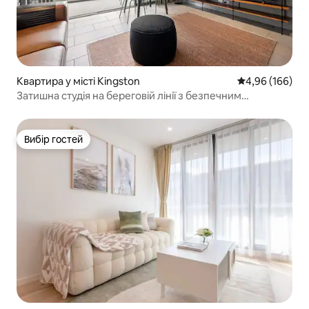
Квартира у місті Kingston
Середня оцінка:
4,96 (166)
Затишна студія на береговій лінії з безпечним
паркуванням
Вибір гостей
Вибір гостей