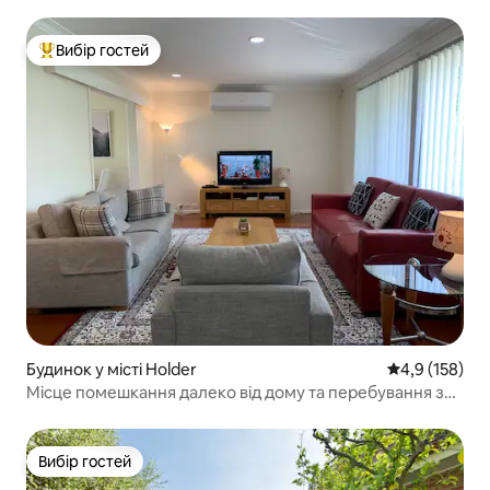
Вибір гостей
Топ вибір гостей
Будинок у місті Holder
Середня оцінк
4,9 (158)
Місце помешкання далеко від дому та перебування з
домашніми тваринами
Вибір гостей
Вибір гостей