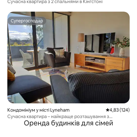
Сучасна квартира з 2 спальнями в Кінгстоні
Супергосподар
Супергосподар
Кондомініум у місті Lyneham
Середня оцінка
4,83 (124)
Сучасна квартира – найкраще розташування з
Оренда будинків для сімей
басейном із підігрівом