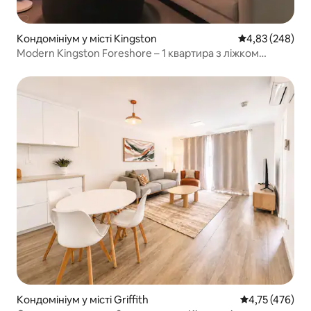
Кондомініум у місті Kingston
Середня оцінка:
4,83 (248)
Modern Kingston Foreshore – 1 квартира з ліжком
queen-size + паркінг
Кондомініум у місті Griffith
Середня оцінка
4,75 (476)