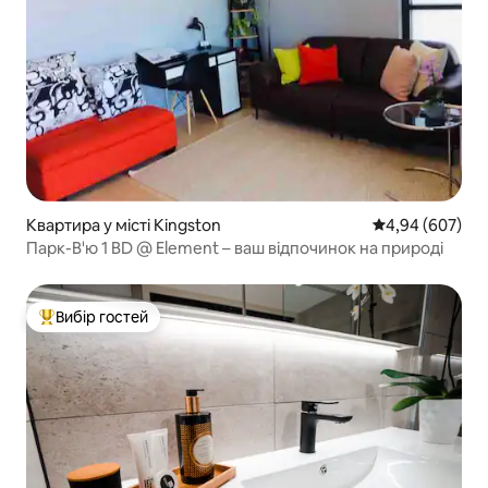
Квартира у місті Kingston
Середня оцінка:
4,94 (607)
Парк-В'ю 1 BD @ Element – ваш відпочинок на природі
Вибір гостей
Топ вибір гостей