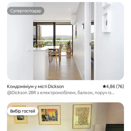
Супергосподар
Супергосподар
Кондомініум у місті Dickson
Середня оцінка
4,86 (76)
@Dickson 2BR з електромобілем, балкон, поруч із
центральним діловим районом, паркування
Вибір гостей
Вибір гостей