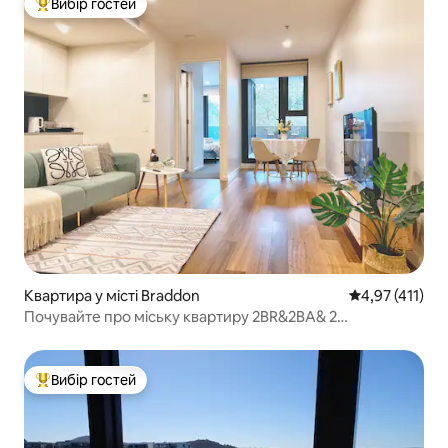
Вибір гостей
Топ вибір гостей
Квартира у місті Braddon
Середня оцінка
4,97 (411)
Почувайте про міську квартиру 2BR&2BA& 2
паркування,АНУ,Netflix,WI-FI
Вибір гостей
Топ вибір гостей