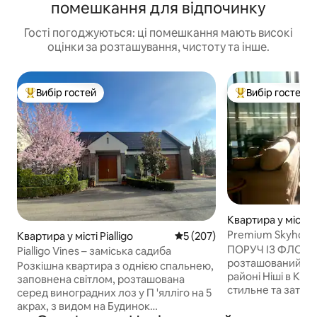
помешкання для відпочинку
Гості погоджуються: ці помешкання мають високі
оцінки за розташування, чистоту та інше.
Вибір гостей
Вибір гостей
Топ вибір гостей
Топ вибір гостей
Квартира у місті
Premium Skyhome 
Квартира у місті Pialligo
Середня оцінка: 5 з 5, відгук
5 (207)
Краєвиди! Безко
ПОРУЧ ІЗ ФЛОРІ
Pialligo Vines – заміська садиба
розташований ви
Розкішна квартира з однією спальнею,
районі Ніші в Канб
заповнена світлом, розташована
стильне та затиш
серед виноградних лоз у П 'ялліго на 5
ідеально підходит
акрах, з видом на Будинок
якому потрібне с