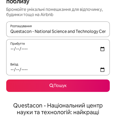
поблизу
Бронюйте унікальні помешкання для відпочинку,
будинки тощо на Airbnb
Розташування
Отримавши результати пошуку, використовуйте для навігації с
Прибуття
Виїзд
Пошук
Questacon - Національний центр
науки та технологій: найкращі