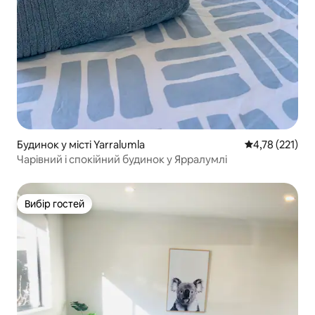
Будинок у місті Yarralumla
Середня оцінка
4,78 (221)
Чарівний і спокійний будинок у Ярралумлі
Вибір гостей
Вибір гостей