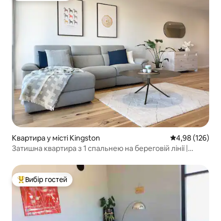
Квартира у місті Kingston
Середня оцінка
4,98 (126)
Затишна квартира з 1 спальнею на береговій лінії |
Безкоштовне паркування | Ліжко King size
Вибір гостей
Топ вибір гостей