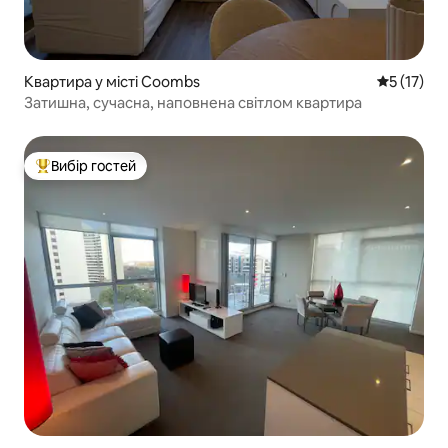
Квартира у місті Coombs
Середня оц
5 (17)
Затишна, сучасна, наповнена світлом квартира
Вибір гостей
Топ вибір гостей