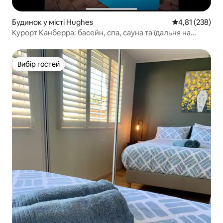
Будинок у місті Hughes
Середня оцінка
4,81 (238)
Курорт Канберра: басейн, спа, сауна та їдальня на
відкритому повітрі
Вибір гостей
Вибір гостей