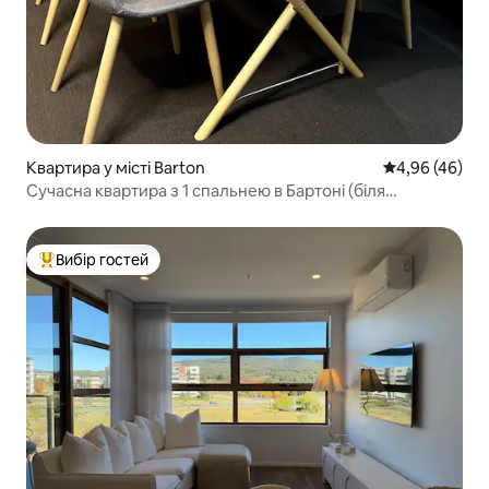
Квартира у місті Barton
Середня оцінка
4,96 (46)
Сучасна квартира з 1 спальнею в Бартоні (біля
Парламенту)
Вибір гостей
Топ вибір гостей