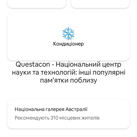
засоби для миття рота, зубна щітка,
зубна паста, шапочка для душу,
дорожній набір (з предметами першої
необхідності для шиття) і навіть набір
для гоління.
Кондиціонер
Questacon - Національний центр
науки та технологій: інші популярні
пам’ятки поблизу
Національна галерея Австралії
Рекомендують 310 місцевих жителів