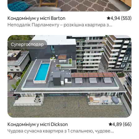
Кондомініум у місті Barton
Середня оцінка:
4,94 (553)
Неподалік Парламенту – розкішна квартира з
2 спальнями | 2 охоронні автостоянки
Супергосподар
Супергосподар
Кондомініум у місті Dickson
Середня оцінка
4,89 (66)
Чудова сучасна квартира з 1 спальнею, чудове
розташування, басейн, паркування