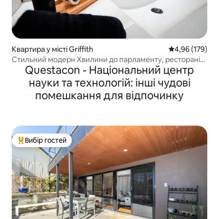
Квартира у місті Griffith
Середня оцінка
4,96 (179)
Стильний модерн Хвилини до парламенту, ресторанів,
Questacon - Національний центр
музею
науки та технологій: інші чудові
помешкання для відпочинку
Вибір гостей
Топ вибір гостей