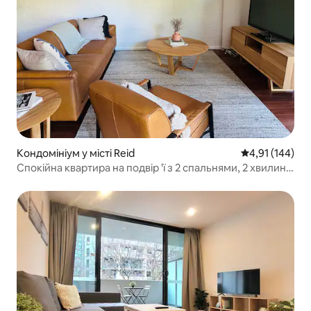
Кондомініум у місті Reid
Середня оцінка
4,91 (144)
Спокійна квартира на подвір 'ї з 2 спальнями, 2 хвилини
до КБР