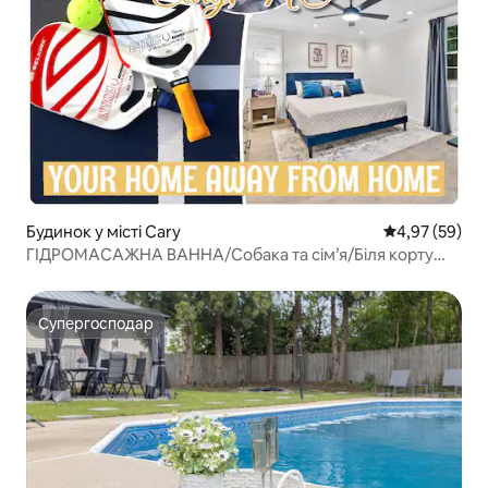
Будинок у місті Cary
Середня оцінк
4,97 (59)
ГІДРОМАСАЖНА ВАННА/Собака та сім’я/Біля корту
для піклболу/Басейн з підігрівом
Супергосподар
Супергосподар