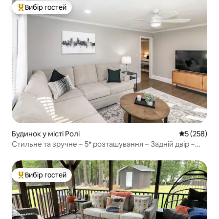
Вибір гостей
Топ вибір гостей
Будинок у місті Ролі
Середня оці
5 (258)
Стильне та зручне ~ 5* розташування ~ Задній двір ~
Оновлено
Вибір гостей
Топ вибір гостей