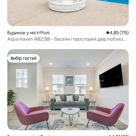
Будинок у місті Ролі
Середня оцінка
4,85 (115)
Aqua Haven l4B2.5Bl – басейн і просторий двір поблизу
центру міста
Вибір гостей
Вибір гостей