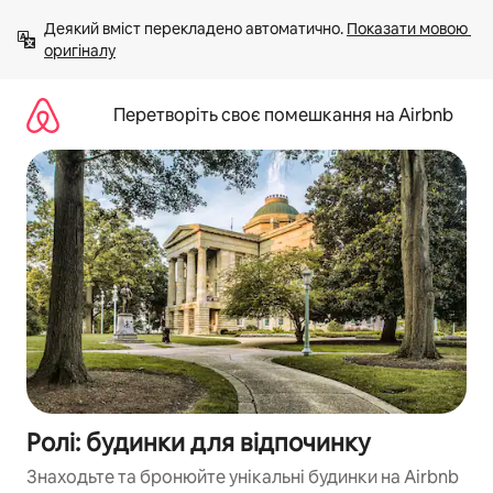
Перейти
Деякий вміст перекладено автоматично. 
Показати мовою 
до
оригіналу
вмісту
Перетворіть своє помешкання на Airbnb
Ролі: будинки для відпочинку
Знаходьте та бронюйте унікальні будинки на Airbnb