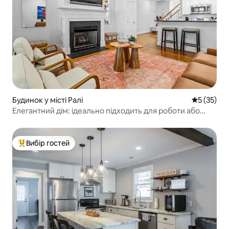
Будинок у місті Ралі
Середня оц
5 (35)
Елегантний дім: ідеально підходить для роботи або
розваг
Вибір гостей
Топ вибір гостей