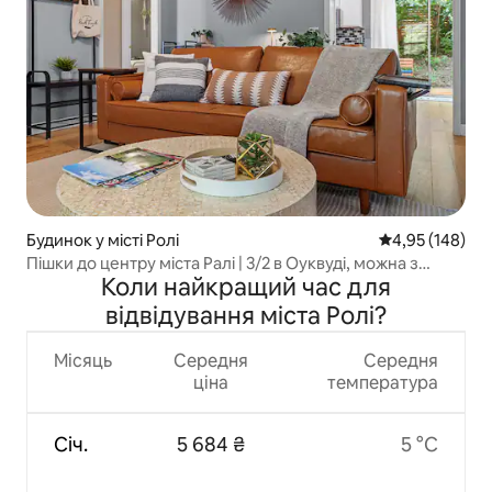
Будинок у місті Ролі
Середня оцінка
4,95 (148)
Пішки до центру міста Ралі | 3/2 в Оуквуді, можна з
Коли найкращий час для
домашніми тваринами!
відвідування міста Ролі?
Місяць
Середня
Середня
ціна
температура
Січ.
5 684 ₴
5 °C