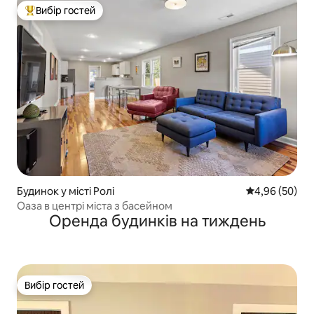
Вибір гостей
Топ вибір гостей
Будинок у місті Ролі
Середня оцінка
4,96 (50)
Оаза в центрі міста з басейном
Оренда будинків на тиждень
Вибір гостей
Вибір гостей