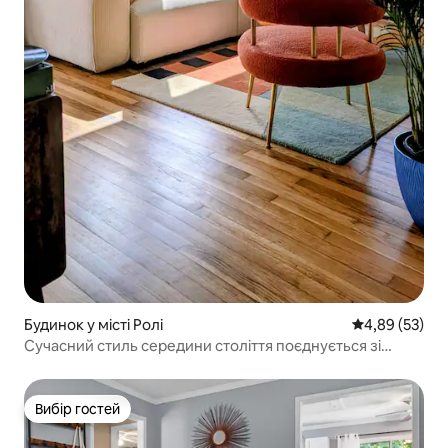
Будинок у місті Ролі
Середня оцінк
4,89 (53)
Сучасний стиль середини століття поєднується зі
зручністю
Вибір гостей
Вибір гостей