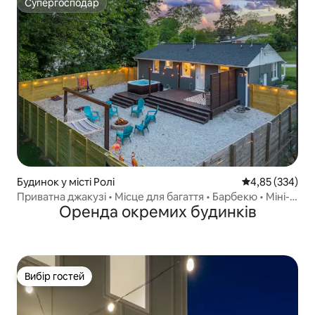
Супергосподар
Супергосподар
Будинок у місті Ролі
Середня оцінка:
4,85 (334)
Приватна джакузі • Місце для багаття • Барбекю • Міні-
Оренда окремих будинків
гольф
Вибір гостей
Вибір гостей