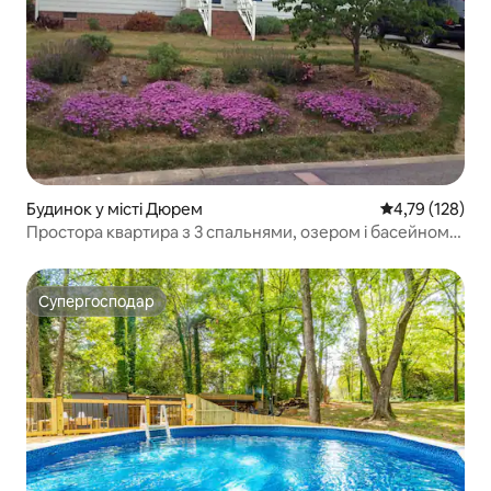
Будинок у місті Дюрем
Середня оцінка
4,79 (128)
Простора квартира з 3 спальнями, озером і басейном
поблизу Duke UNC Southpoint
Супергосподар
Супергосподар