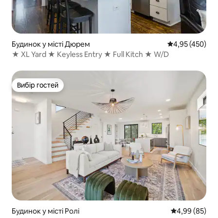
Будинок у місті Дюрем
Середня оцінка:
4,95 (450)
★ XL Yard ★ Keyless Entry ★ Full Kitch ★ W/D
Вибір гостей
Вибір гостей
Будинок у місті Ролі
Середня оцінка
4,99 (85)