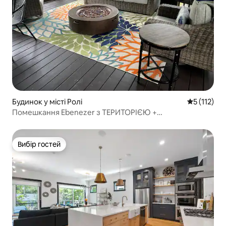
Будинок у місті Ролі
Середня оці
5 (112)
Помешкання Ebenezer з ТЕРИТОРІЄЮ +
ГІДРОМАСАЖНА ВАННА!
Вибір гостей
Вибір гостей