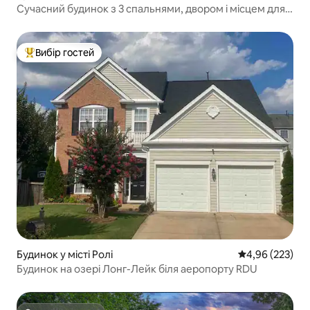
Сучасний будинок з 3 спальнями, двором і місцем для
багаття поблизу NCSU та DTR
Вибір гостей
Топ вибір гостей
Будинок у місті Ролі
Середня оцінка:
4,96 (223)
Будинок на озері Лонг-Лейк біля аеропорту RDU