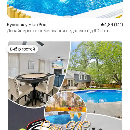
Будинок у місті Ролі
Середня оцінка
4,89 (141)
Дизайнерське помешкання недалеко від RDU та
центру міста, розраховане на 12 місць
Вибір гостей
Вибір гостей