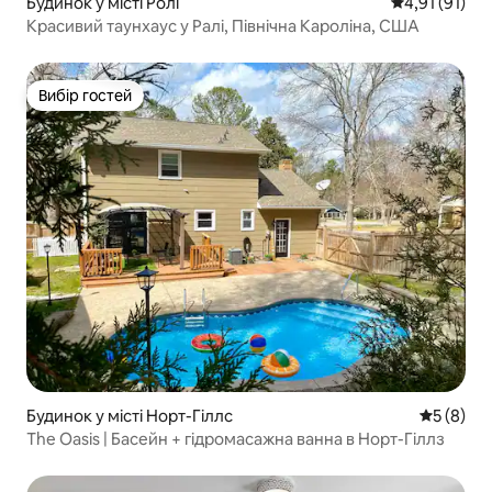
Будинок у місті Ролі
Середня оцінк
4,91 (91)
Красивий таунхаус у Ралі, Північна Кароліна, США
Вибір гостей
Вибір гостей
Будинок у місті Норт-Гіллс
Середня о
5 (8)
The Oasis | Басейн + гідромасажна ванна в Норт-Гіллз