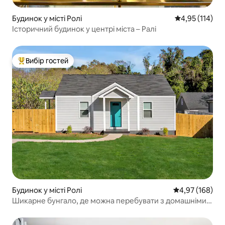
Будинок у місті Ролі
Середня оцінка
4,95 (114)
Історичний будинок у центрі міста – Ралі
Вибір гостей
Топ вибір гостей
Будинок у місті Ролі
Середня оцінка
4,97 (168)
Шикарне бунгало, де можна перебувати з домашніми
тваринами