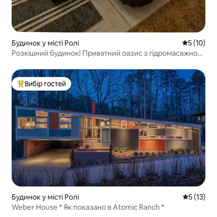
Будинок у місті Ролі
Середня оц
5 (10)
Розкішний будинок| Приватний оазис з гідромасажною
ванною | Зарядний пристрій для електромобілів
Вибір гостей
Топ вибір гостей
Будинок у місті Ролі
Середня оц
5 (13)
Weber House * Як показано в Atomic Ranch *