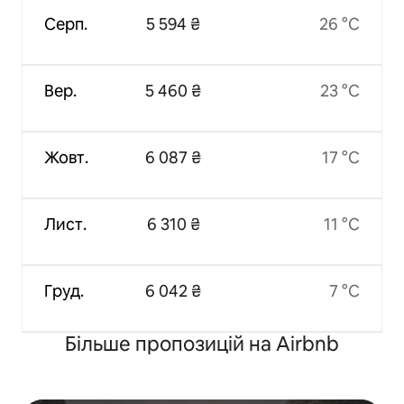
Серп.
5 594 ₴
26 °C
Вер.
5 460 ₴
23 °C
Жовт.
6 087 ₴
17 °C
Лист.
6 310 ₴
11 °C
Груд.
6 042 ₴
7 °C
Більше пропозицій на Airbnb