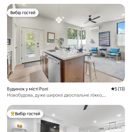
Вибір гостей
Вибір гостей
Будинок у місті Ролі
Середня оц
5 (13)
Новобудова, дуже широке двоспальне ліжко,
програвач, огороджена територія
Вибір гостей
Топ вибір гостей