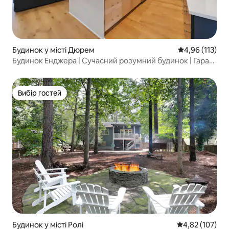
Будинок у місті Дюрем
Середня оцінка
4,96 (113)
Будинок Енджера | Сучасний розумний будинок | Гараж
на 4 автомобілі
Вибір гостей
Вибір гостей
Будинок у місті Ролі
Середня оцінка
4,82 (107)