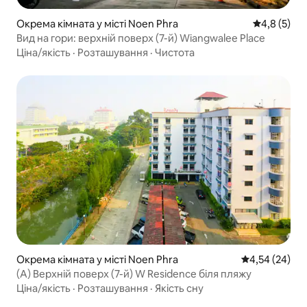
Окрема кімната у місті Noen Phra
Середня оці
4,8 (5)
Вид на гори: верхній поверх (7-й) Wiangwalee Place
Ціна/якість
·
Розташування
·
Чистота
Окрема кімната у місті Noen Phra
Середня оцінк
4,54 (24)
(A) Верхній поверх (7-й) W Residence біля пляжу
Ціна/якість
·
Розташування
·
Якість сну