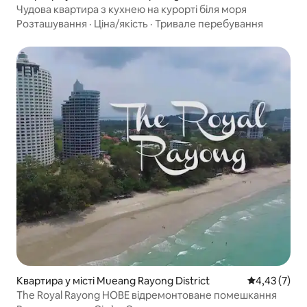
Чудова квартира з кухнею на курорті біля моря
Розташування
·
Ціна/якість
·
Тривале перебування
Квартира у місті Mueang Rayong District
Середня оцін
4,43 (7)
The Royal Rayong НОВЕ відремонтоване помешкання