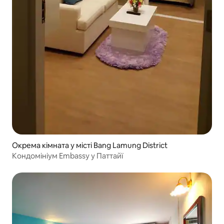
Окрема кімната у місті Bang Lamung District
Кондомініум Embassy у Паттайї