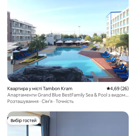
Квартира у місті Tambon Kram
Середня оцінка
4,69 (26)
Апартаменти Grand Blue BestFamily Sea & Pool з видом
на море та басейн площею 56 кв.м.
Розташування
·
Сім’я
·
Точність
Вибір гостей
Вибір гостей