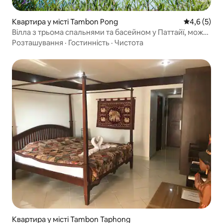
Квартира у місті Tambon Pong
Середня оці
4,6 (5)
Вілла з трьома спальнями та басейном у Паттайї, може
розмістити 6 осіб
Розташування
·
Гостинність
·
Чистота
Квартира у місті Tambon Taphong