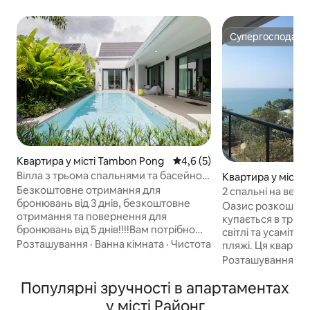
Супергосподар
Супергосподар
Квартира у місті Tambon Pong
Середня оцінка: 4,6 з 5, відг
4,6 (5)
Вілла з трьома спальнями та басейном
Квартира у місті 
у Паттайї, може розмістити 6 осіб
Безкоштовне отримання для
2 спальні на вер
бронювань від 3 днів, безкоштовне
(Escape176) з чу
Оазис розкоші в 
отримання та повернення для
купається в троп
бронювань від 5 днів!!!!Вам потрібно
світлі та усаміт
забронювати автомобіль заздалегідь!
Розташування
·
Ванна кімната
·
Чистота
пляжі. Ця кварти
Мій будинок — це сучасна розкішна
верхньому поверс
Розташування
·
П
вілла з приватним басейном, зданою в
пляжі Escape, де можна щодня
експлуатацію в 2024 році, розташована
Популярні зручності в апартаментах
насолоджуватис
за адресою Living36 At Pong
видом на море на
у місті Районг
Mabprachan Lake. Ласкаво просимо до