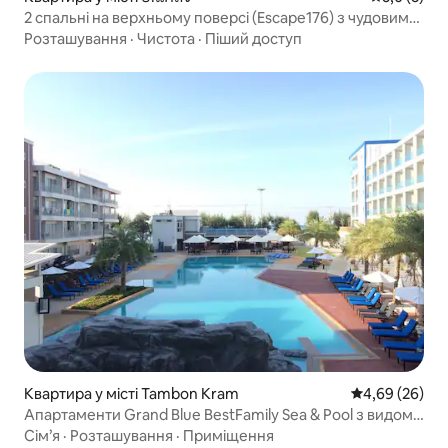
2 спальні на верхньому поверсі (Escape176) з чудовим
видом на море
Розташування
·
Чистота
·
Піший доступ
Квартира у місті Tambon Kram
Середня оцінка
4,69 (26)
Апартаменти Grand Blue BestFamily Sea & Pool з видом
на море та басейн площею 56 кв.м.
Сім’я
·
Розташування
·
Приміщення