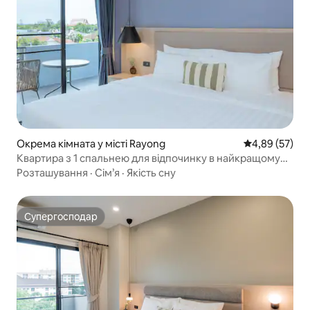
Окрема кімната у місті Rayong
Середня оцінк
4,89 (57)
Квартира з 1 спальнею для відпочинку в найкращому
місці
Розташування
·
Сім’я
·
Якість сну
Супергосподар
Супергосподар