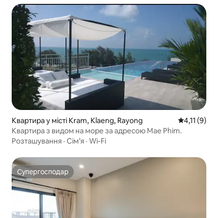
Квартира у місті Kram, Klaeng, Rayong
Середня оцін
4,11 (9)
Квартира з видом на море за адресою Mae Phim.
Розташування
·
Сім’я
·
Wi-Fi
Супергосподар
Супергосподар