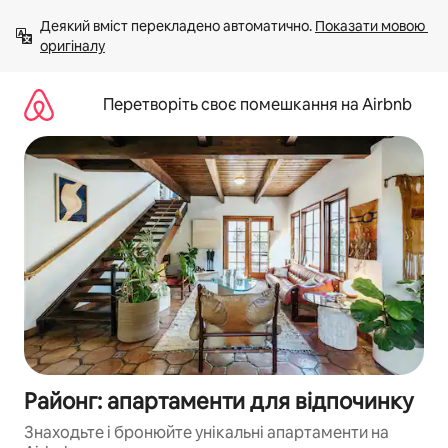
Перейти
Деякий вміст перекладено автоматично. 
Показати мовою 
до
оригіналу
вмісту
Перетворіть своє помешкання на Airbnb
Районг: апартаменти для відпочинку
Знаходьте і бронюйте унікальні апартаменти на