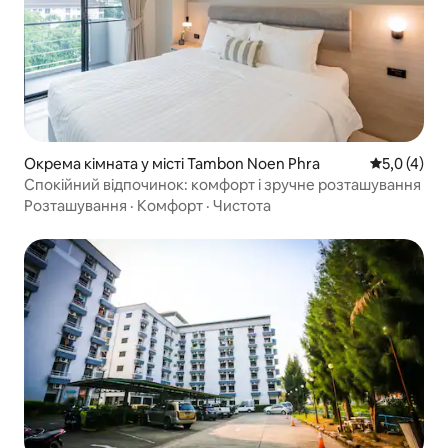
Окрема кімната у місті Tambon Noen Phra
Середня оці
5,0 (4)
Спокійний відпочинок: комфорт і зручне розташування
Розташування
·
Комфорт
·
Чистота