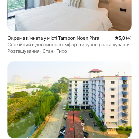
Окрема кімната у місті Tambon Noen Phra
Середня оці
5,0 (4)
Спокійний відпочинок: комфорт і зручне розташування
Розташування
·
Стан
·
Тихо