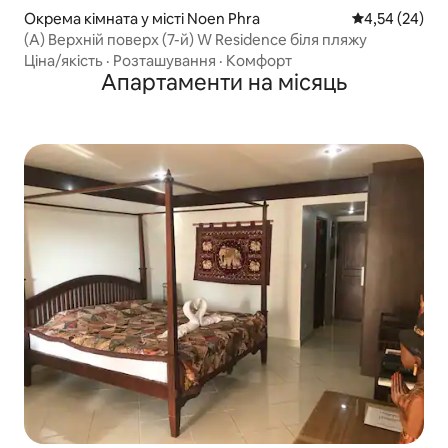
Окрема кімната у місті Noen Phra
Середня оцінк
4,54 (24)
(A) Верхній поверх (7-й) W Residence біля пляжу
Ціна/якість
·
Розташування
·
Комфорт
Апартаменти на місяць