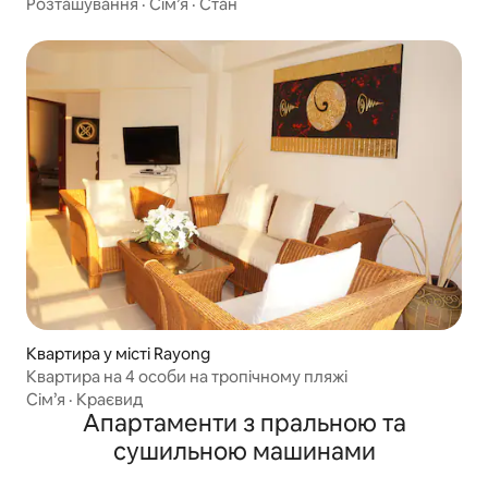
Розташування
·
Сім’я
·
Стан
Квартира у місті Rayong
Квартира на 4 особи на тропічному пляжі
Сім’я
·
Краєвид
Апартаменти з пральною та
сушильною машинами