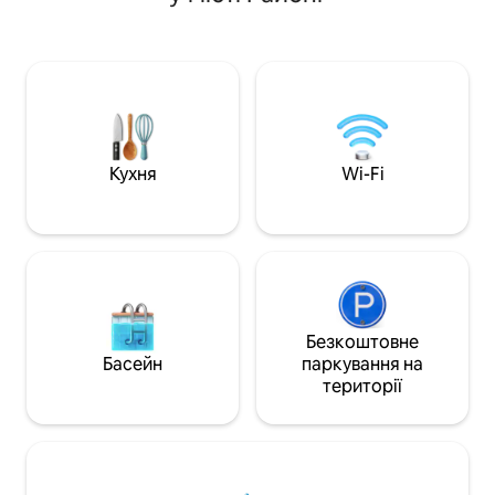
просторій кутовій
вашого другого дому! Повністю
дві спальні кімна
облаштована, простора вітальня,
відпочинку! Тако
сучасна кухня з усім необхідним,
машиною, яка іде
індукційна плита, духовка,
тривалого перебування.
мікрохвильова піч, рисоварка, каструлі
пляж і басейн зн
та сковорідки для вашого
порога . Чудові р
задоволення.Повністю приватна вілла
бари та 7-11 знаходяться в 10 хвилинах
з 3 спальнями, 3 ванними кімнатами,
ходьби.
Кухня
Wi-Fi
2 вітальнями та приватним басейном
Безкоштовне
Басейн
паркування на
території