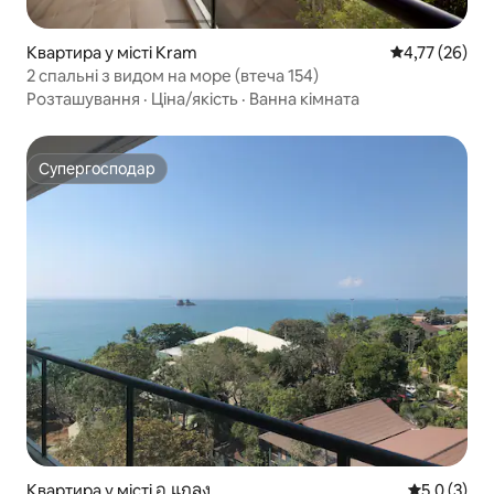
Квартира у місті Kram
Середня оцінк
4,77 (26)
2 спальні з видом на море (втеча 154)
Розташування
·
Ціна/якість
·
Ванна кімната
Супергосподар
Супергосподар
Квартира у місті อ.แกลง
Середня оці
5,0 (3)