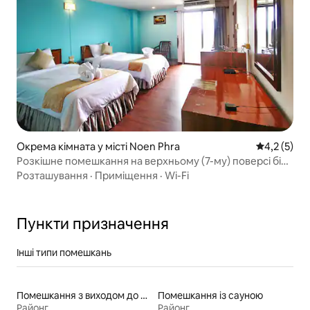
Окрема кімната у місті Noen Phra
Середня оці
4,2 (5)
Розкішне помешкання на верхньому (7-му) поверсі біля
пляжу
Розташування
·
Приміщення
·
Wi-Fi
Пункти призначення
Інші типи помешкань
Помешкання з виходом до пляжу
Помешкання із сауною
Районг
Районг