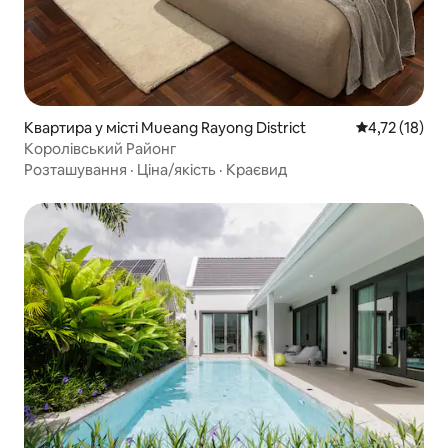
Квартира у місті Mueang Rayong District
Середня оцінк
4,72 (18)
Королівський Районг
Розташування
·
Ціна/якість
·
Краєвид