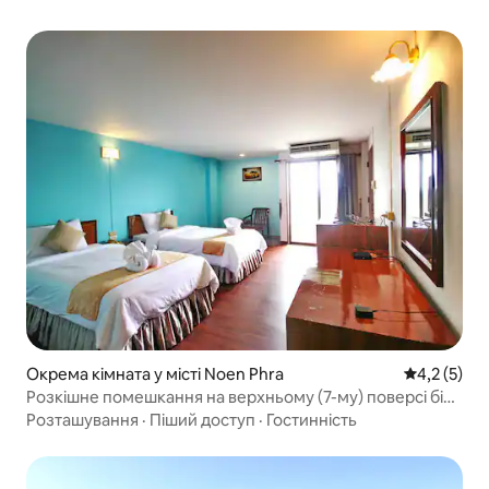
Окрема кімната у місті Noen Phra
Середня оці
4,2 (5)
Розкішне помешкання на верхньому (7-му) поверсі біля
пляжу
Розташування
·
Піший доступ
·
Гостинність