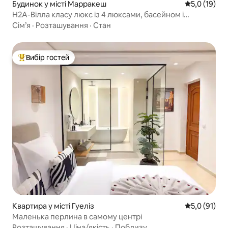
Будинок у місті Марракеш
Середня оцін
5,0 (19)
H2A-Вілла класу люкс із 4 люксами, басейном і
кінозалом
Сім’я
·
Розташування
·
Стан
Вибір гостей
Топ вибір гостей
Квартира у місті Гуеліз
Середня оцін
5,0 (91)
Маленька перлина в самому центрі
Розташування
·
Ціна/якість
·
Поблизу