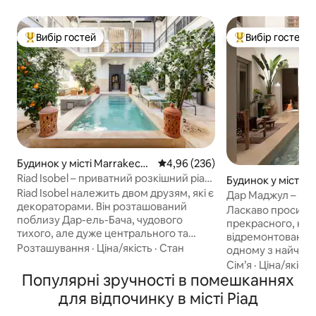
Вибір гостей
Вибір гостей
Топ вибір гостей
Топ вибір гостей
Будинок у місті Marrakech
Середня оцінка: 4,96 з 5, відгук
4,96 (236)
Medina
Riad Isobel – приватний розкішний ріад
Будинок у місті M
на 8 місць із басейном
Riad Isobel належить двом друзям, які є
Medina
Дар Маджул – новинка! Спеці
декораторами. Він розташований
з нагоди відкритт
Ласкаво просимо
поблизу Дар-ель-Бача, чудового
прекрасного, не
тихого, але дуже центрального та
відремонтованого
ексклюзивного району в медіні.
Розташування
·
Ціна/якість
·
Стан
одному з найчарі
Повністю відремонтований відповідно
медіни Марракеша
Сім’я
·
Ціна/якість
до найвищих стандартів і
Популярні зручності в помешканнях
палацу Багія та за
спроектований так, щоб відчути себе
пульсуючого сер
для відпочинку в місті Ріад
як власний приватний бутик-готель
площі Джамаа-ель-Ф
без уваги. Чудовий басейн у дворі та