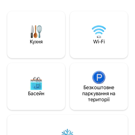
доступний виключ
чотири спальні з суміжними ванними
співмандрівників
кімнатами, усі повністю обладнані та з
власним чудовим 
індивідуальним опаленням та
даху в повній приватнос
кондиціонером. Нещодавно увійшли
сніданок і приби
до 42 найкращих AirBnbs з басейнами
наша чарівна хатн
від Condé Nast Traveller. Надаються
Сподіваємося, в
послуги консьєржа.
перебувати там та
Кухня
Wi-Fi
Безкоштовне
Басейн
паркування на
території