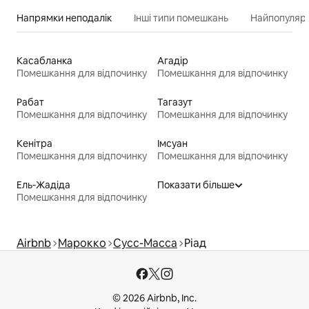
Напрямки неподалік
Інші типи помешкань
Найпопулярн
Касабланка
Агадір
Помешкання для відпочинку
Помешкання для відпочинку
Рабат
Тагазут
Помешкання для відпочинку
Помешкання для відпочинку
Кенітра
Імсуан
Помешкання для відпочинку
Помешкання для відпочинку
Ель-Жадіда
Показати більше
Помешкання для відпочинку
Airbnb
Марокко
Сусс-Масса
Ріад
© 2026 Airbnb, Inc.