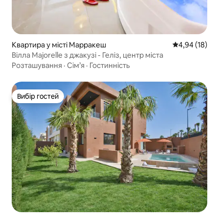
Квартира у місті Марракеш
Середня оцінк
4,94 (18)
Вілла Majorelle з джакузі - Геліз, центр міста
Розташування
·
Сім’я
·
Гостинність
Вибір гостей
Вибір гостей