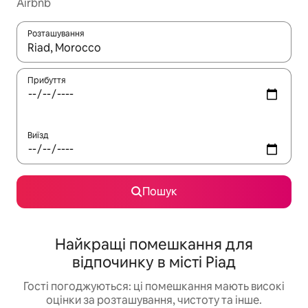
Airbnb
Розташування
Отримавши результати пошуку, використовуйте для навігації с
Прибуття
Виїзд
Пошук
Найкращі помешкання для
відпочинку в місті Ріад
Гості погоджуються: ці помешкання мають високі
оцінки за розташування, чистоту та інше.