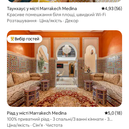
Таунхаус у місті Marrakech Medina
Середня оцінк
4,93 (56)
Красиве помешкання біля площі, швидкий Wi-Fi
Розташування
·
Ціна/якість
·
Декор
Вибір гостей
Топ вибір гостей
Ріад у місті Marrakech Medina
Середня оцін
5,0 (18)
100% приватний ріад - 3 спальні/3 ванні кімнати - 3
басейни Резиденція
Ціна/якість
·
Сім’я
·
Чистота