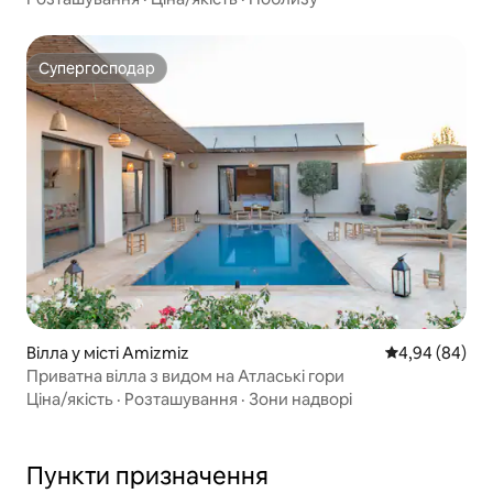
Супергосподар
Супергосподар
Вілла у місті Amizmiz
Середня оцінка
4,94 (84)
Приватна вілла з видом на Атлаські гори
Ціна/якість
·
Розташування
·
Зони надворі
Пункти призначення