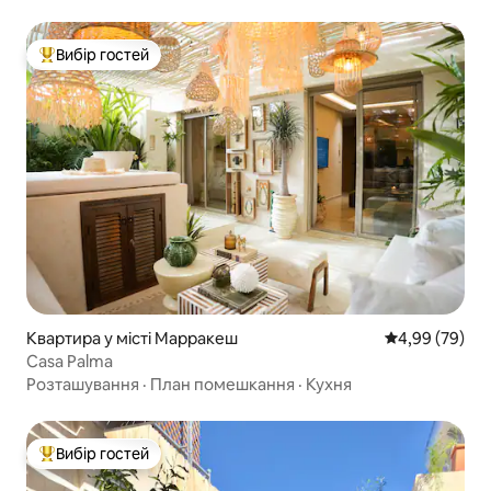
Вибір гостей
Топ вибір гостей
Квартира у місті Марракеш
Середня оцінка
4,99 (79)
Casa Palma
Розташування
·
План помешкання
·
Кухня
Вибір гостей
Топ вибір гостей