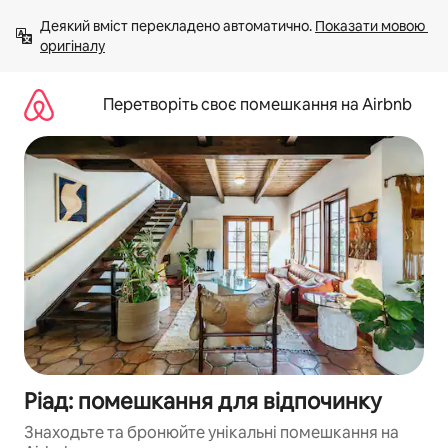
Перейти
Деякий вміст перекладено автоматично. 
Показати мовою 
до
оригіналу
вмісту
Перетворіть своє помешкання на Airbnb
Ріад: помешкання для відпочинку
Знаходьте та бронюйте унікальні помешкання на