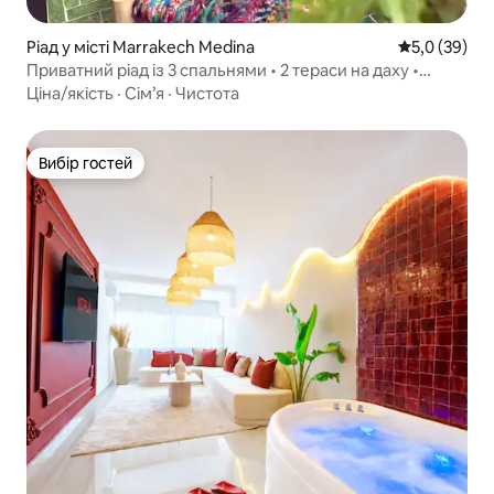
Ріад у місті Marrakech Medina
Середня оцін
5,0 (39)
Приватний ріад із 3 спальнями • 2 тераси на даху •
5 хвилин до Джемаа-ель-Фна
Ціна/якість
·
Сім’я
·
Чистота
Вибір гостей
Вибір гостей