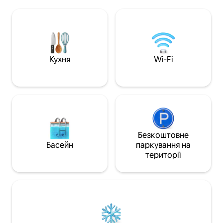
небо та спокійні краєвиди.
природи, оточено
Розташована на 17 акрах, звільнених
'язів і джуніперів
від оподаткування, поблизу кількох
вікна та підняти
озер, виноробень, пивоварень, парків,
неймовірний вид 
місць для проведення весіль та
пагорби, а освіт
історичних техаських міських площ.
створює місце д
Це унікальне враження зі списком
зоряного неба. Г
Кухня
Wi-Fi
бажань гарантовано забезпечить
душ на відкритому 
спокій і тишу, і все це з елегантною
на торті!
розкішшю.
Безкоштовне
Басейн
паркування на
території