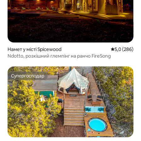
Намет у місті Spicewood
Середня оцінк
5,0 (286)
Ndotto, розкішний глемпінг на ранчо FireSong
Супергосподар
Супергосподар