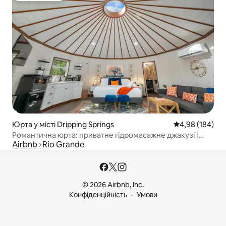
Юрта у місті Dripping Springs
Середня оцінка:
4,98 (184)
Романтична юрта: приватне гідромасажне джакузі |
Airbnb
Rio Grande
двоспальне ліжко
© 2026 Airbnb, Inc.
Конфіденційність
Умови