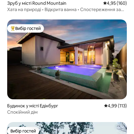
Зруб у місті Round Mountain
Середня оцінка
4,95 (160)
Хата на природі • Відкрита ванна • Спостереження за
зірками
Вибір гостей
Топ вибір гостей
Будинок у місті Едінбург
Середня оцінка
4,99 (113)
Спокійний дім
Вибір гостей
Вибір гостей