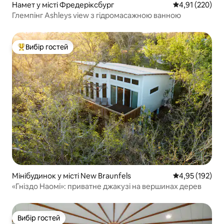
Намет у місті Фредеріксбург
Середня оцінка
4,91 (220)
Глемпінг Ashleys view з гідромасажною ванною
Вибір гостей
Топ вибір гостей
Мінібудинок у місті New Braunfels
Середня оцінка
4,95 (192)
«Гніздо Наомі»: приватне джакузі на вершинах дерев
Вибір гостей
Вибір гостей