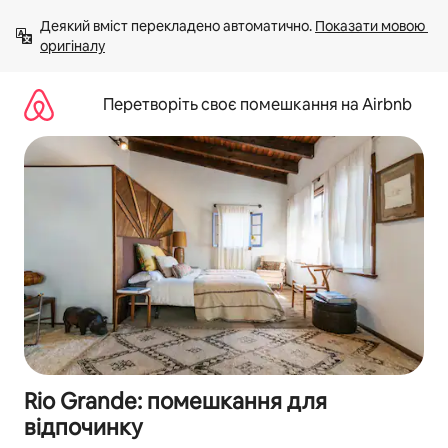
Перейти
Деякий вміст перекладено автоматично. 
Показати мовою 
до
оригіналу
вмісту
Перетворіть своє помешкання на Airbnb
Rio Grande: помешкання для
відпочинку