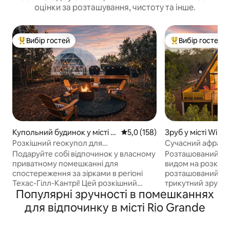
оцінки за розташування, чистоту та інше.
Вибір гостей
Вибір гостей
Топ вибір гостей
Топ вибір гостей
Купольний будинок у місті B
Середня оцінка: 5,0 з 5, відгук
5,0 (158)
Зруб у місті Wimb
ertram
Розкішний геокупол для
Сучасний афраме
спостереження за зірками
природі **гідром
Подаруйте собі відпочинок у власному
Розташований вис
краєвид**
приватному помешканні для
видом на розкішн
спостереження за зірками в регіоні
розташований н
Техас-Гілл-Кантрі! Цей розкішний
трикутний зруб, 
Популярні зручності в помешканнях
геодом поєднує в собі сучасний
бачили. Завдяки
комфорт і єднання з природою – він
середини столітт
для відпочинку в місті Rio Grande
ідеально підходить для пар, особливих
штрихів це помеш
подій або для тих, хто любить безкрає
Помешкання розт