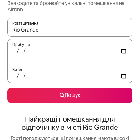
Знаходьте та бронюйте унікальні помешкання на
Airbnb
Розташування
Отримавши результати пошуку, використовуйте для навігації с
Прибуття
Виїзд
Пошук
Найкращі помешкання для
відпочинку в місті Rio Grande
Гості погоджуються: ці помешкання мають високі