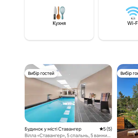
Кухня
Wi-F
Вибір гостей
Вибір го
Вибір гостей
Вибір го
Будинок у місті Ставангер
Середня оцінка: 5 
5 (5)
Вілла «Ставангер», 5 спальнь, 5 ванних