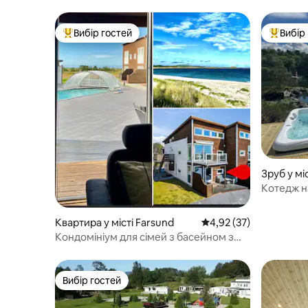
Вибір гостей
Вибір
Топ вибір гостей
Топ вибі
Зруб у м
Котедж н
Квартира у місті Farsund
Середня оцінка: 4,92 з
4,92 (37)
Кондомініум для сімей з басейном з
підігрівом *
Вибір гостей
Вибір гостей