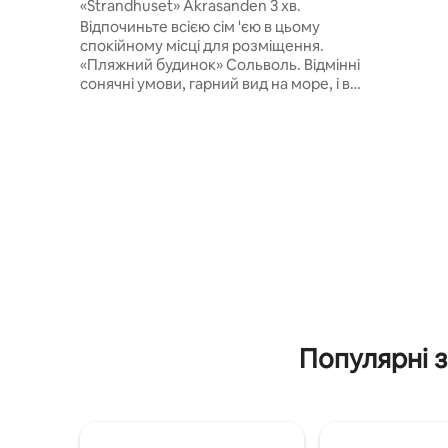
«Strandhuset» Åkrasanden 3 хв.
від Прек
Відпочиньте всією сім 'єю в цьому
розмістит
спокійному місці для розміщення.
Насолодж
«Пляжний будинок» Сольволь. Відмінні
центром 
сонячні умови, гарний вид на море, і ви
системою
можете побачити блакитний прапор на
краєвидам
Åkrasanden з власного саду. Прямо
для відп
біля садових воріт, 3 хвилини, щоб
Більше ні
прогулятися травою, тоді ви будете там
створюют
в Åkrasanden, в декількох кілометрах
від крейдяних білих пляжів.
Найкрасивіший пляж Норвегії визнаний
за стандартом - пляж із Блакитним
прапором. Креветки та інші найкращі
морепродукти часто можна придбати в
приміщенні для зберігання на
набережній в центрі міста.
Насолоджуйтеся басейном з підігрівом
з квітня по вересень
Популярні з