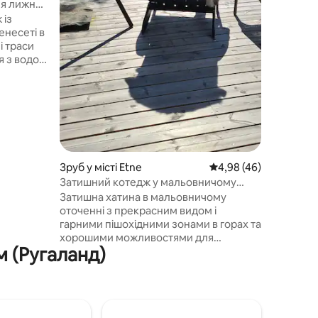
ля лижних
 із
енесеті в
і траси
я з водою
й
тий
ти для
нок від
цілий рік.
 з 3
ь Ігри,
Зруб у місті Etne
Середня оцінка: 4,98 з
4,98 (46)
бладнана
Затишний котедж у мальовничому
оточенні!
Затишна хатина в мальовничому
 Парковка
оточенні з прекрасним видом і
гарними пішохідними зонами в горах та
хорошими можливостями для
м (Ругаланд)
риболовлі. Сім’ї тут буде добре, гарне
розташування. У будиночку є 3 спальні
з новими двоспальними ліжками. У
ньому можуть розміститися 6 осіб.
Зруб невеликий і найкраще підходить