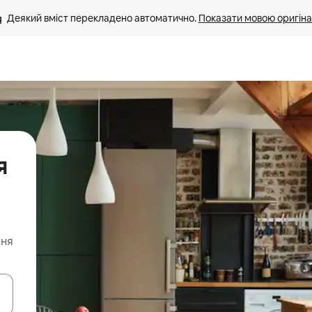
Деякий вміст перекладено автоматично. 
Показати мовою оригіна
я
ння
я навігації сторінкою клавіші зі стрілками вгору та вниз або жест