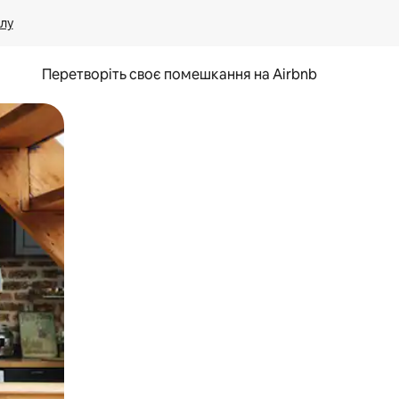
лу
Перетворіть своє помешкання на Airbnb
и дотику та гортання.