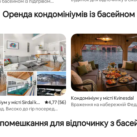
з 5, відгуки: 5
 басейном із підігрівом
поблизу пляжу та центру міст
30 градусів)
Оренда кондомініумів із басейном
Кондомініум у місті Kvinesdal
м у місті Sirdal ko
Середня оцінка: 4,77 з 5, відгуки: 56
4,77 (56)
Враження на набережній Фед
д. Високо до гір посеред
 5, відгуки: 21
розкішна квартира з 3 спальн
фьорді
 помешкання для відпочинку з бас