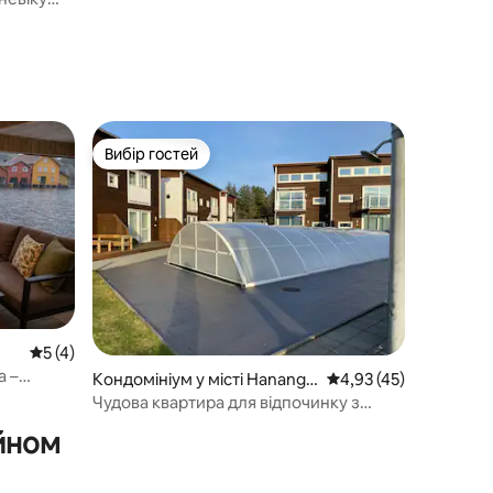
а
Вибір гостей
Вибір гостей
Середня оцінка: 5 з 5, відгуки: 4
5 (4)
а –
Кондомініум у місті Hanange
Середня оцінка: 4,93 
4,93 (45)
ями у
rmona
Чудова квартира для відпочинку з
басейном* і недалеко від пляжу!
ейном