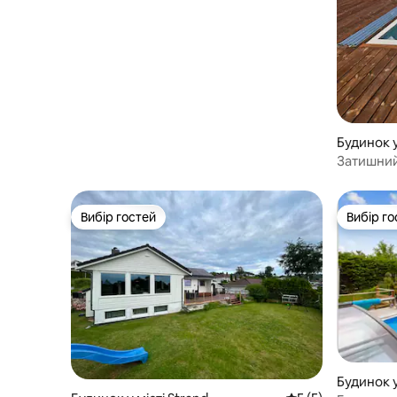
кімнат і басейн.
Будинок 
Затишний
басейно
Вибір гостей
Вибір го
Вибір гостей
Вибір го
Будинок у