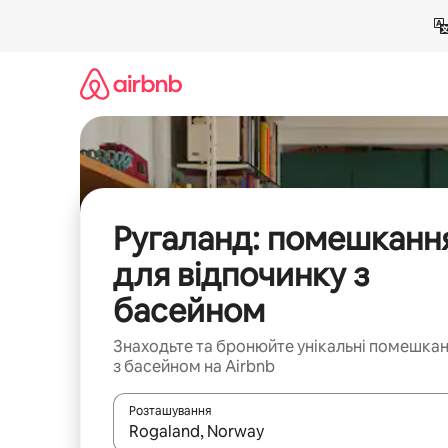
Перейти
до
вмісту
Ругаланд: помешканн
для відпочинку з
басейном
Знаходьте та бронюйте унікальні помешка
з басейном на Airbnb
Розташування
Отримавши результати пошуку, використовуйте дл