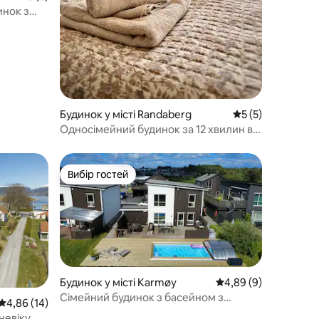
инок з
Будинок у місті Randaberg
Середня оцінка: 5
5 (5)
Односімейний будинок за 12 хвилин від
СР. Сад, парковка, гідромасажна ванна
Вибір гостей
Вибір гостей
Будинок у місті Karmøy
Середня оцінка: 4,89 
4,89 (9)
Сімейний будинок з басейном з
Середня оцінка: 4,86 з 5, відгуки: 14
4,86 (14)
підігрівом 30 °C і надбудовою
невіку