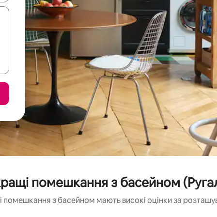
ращі помешкання з басейном (Руга
і помешкання з басейном мають високі оцінки за розташув