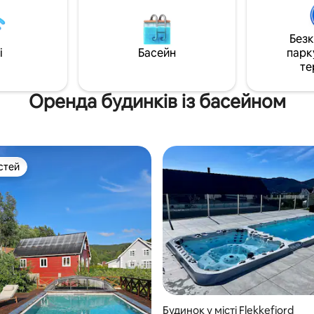
Без
i
Басейн
парк
те
Оренда будинків із басейном
стей
стей
з 5, відгуки: 5
Будинок у місті Flekkefjord