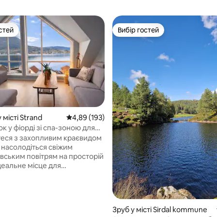
стей
Вибір гостей
стей
Вибір гостей
 місті Strand
Середня оцінка: 4,89 з 5, відгуки: 193
4,89 (193)
к у фіорді зі спа-зоною для
поблизу Прекестулена
еся з захопливим краєвидом
і насолодіться свіжим
вським повітрям на просторій
ідеальне місце для
их ранків, довгих вечерь і
х спільних моментів. Це
місце для відпочинку для
руп, які шукають як природу,
 5, відгуки: 26
Зруб у місті Sirdal kommune
форт, – усього за кілька хвилин