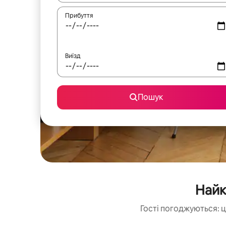
Прибуття
Виїзд
Пошук
Найк
Гості погоджуються: ц