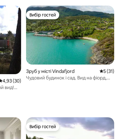
Вибір гостей
Вибір гостей
Зруб у місті Vindafjord
Середня оцінка: 5 
5 (31)
Чудовий будинок і сад. Вид на фіорд,
Середня оцінка: 4,93 з 5, відгуки: 30
4,93 (30)
човен і риболовля.
ий вид!
Вибір гостей
Вибір гостей