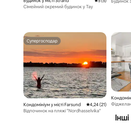
Будинок у місті Strand
Середня оцінка: 5 
5 (5)
Будинок з
Сімейний окремий будинок у Тау
(близько 
Супергосподар
Супергосподар
Кондомініу
mmune
Фіджелан
Кондомініум у місті Farsund
Середня оцінка: 4,24 з
4,24 (21)
Сірдала
Відпочинок на пляжі "Nordhasselvika"
Інші