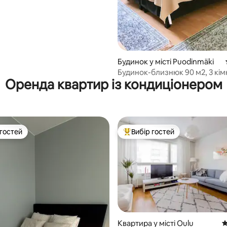
Будинок у місті Puodinmäki
Будинок-близнюк 90 м2, 3 кім
Оренда квартир із кондиціонером
 гостей
Вибір гостей
р гостей
Топ вибір гостей
Квартира у місті Oulu
С