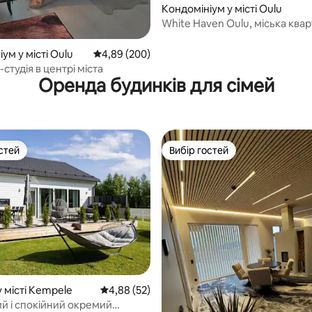
Кондомініум у місті Oulu
5, відгуки: 114
White Haven Oulu, міська квар
безкоштовне паркування
ум у місті Oulu
Середня оцінка: 4,89 з 5, відгуки: 200
4,89 (200)
студія в центрі міста
Оренда будинків для сімей
стей
Вибір гостей
стей
Вибір гостей
 місті Kempele
Середня оцінка: 4,88 з 5, відгуки: 52
4,88 (52)
 5, відгуки: 14
й і спокійний окремий