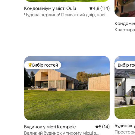
Кондомініум у місті Oulu
Середня оцінка: 4,8 з 
4,8 (114)
Чудова перлина! Приватний двір, навіс
для автомобіля та сауна
Кондоміні
Квартира-
Вибір гостей
Вибір го
Топ вибір гостей
Вибір го
Будинок у
Будинок у місті Kempele
Середня оцінка: 5 з
5 (14)
Простори
Великий будинок у тихому місці з