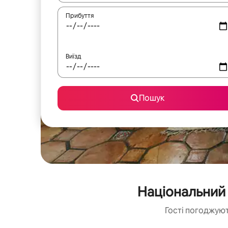
Прибуття
Виїзд
Пошук
Національний 
Гості погоджуют