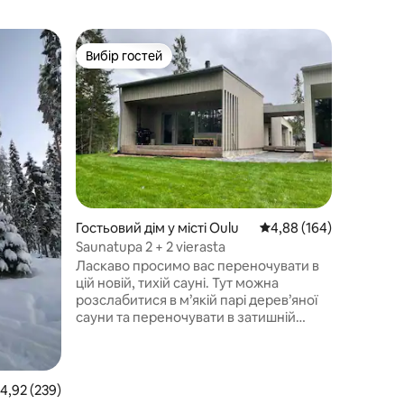
Гостьови
Вибір гостей
Вибір
Вибір гостей
Топ виб
le
Заклепан
в кінці г
Затишна 
Кемпеле
насосом 
автомаг
паркуван
кілька автомобілі
посеред 
Приблизн
Приблизно 1
Гостьовий дім у місті Oulu
Середня оцінка: 4,88 з 
4,88 (164)
прибути 
Saunatupa 2 + 2 vierasta
15:00 у з
Ласкаво просимо вас переночувати в
12:00. Д
цій новій, тихій сауні. Тут можна
дорожнє 
розслабитися в м’якій парі дерев’яної
годуванн
сауни та переночувати в затишній
Постільн
кімнаті. Загальна площа сауни
у ціну.
становить 26 м2. У кімнаті є двоспальне
ліжко, розкладний диван для двох,
невеликий стіл, холодильник та
ередня оцінка: 4,92 з 5, відгуки: 239
4,92 (239)
кавоварка. Також є ванна кімната/