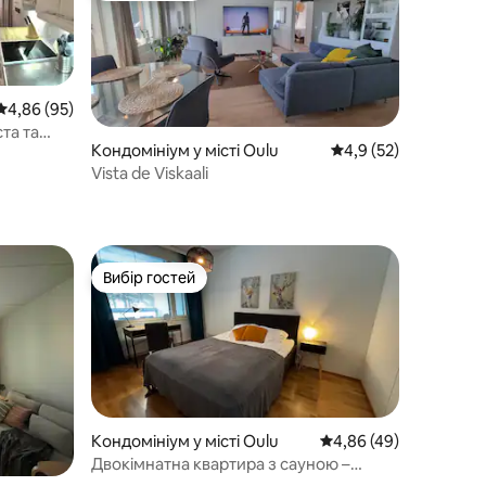
Середня оцінка: 4,86 з 5, відгуки: 95
4,86 (95)
та та
Кондомініум у місті Oulu
Середня оцінка: 4,9 з
4,9 (52)
Vista de Viskaali
Вибір гостей
Вибір гостей
Кондомініум у місті Oulu
Середня оцінка: 4,86 з
4,86 (49)
Двокімнатна квартира з сауною –
кондиціонер, балкон і паркомісце