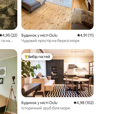
Середня оцінка: 4,95 з 5, відгуки: 22
4,95 (22)
Будинок у місті Oulu
Середня оцінка: 4,91 
4,91 (11)
 та на
Чудовий простір на березі моря
Вибір гостей
Топ вибір гостей
Будинок у місті Oulu
Середня оцінка: 4,98 з 
4,98 (102)
Історичний зруб біля моря