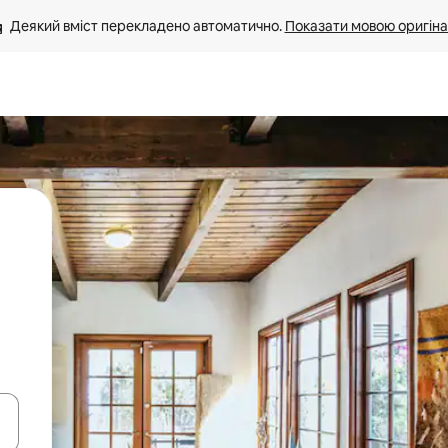
Деякий вміст перекладено автоматично. 
Показати мовою оригіна
я навігації сторінкою клавіші зі стрілками вгору та вниз або жест