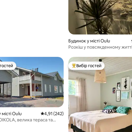
 Кемпеле (120 м²)
Будинок у місті Oulu
Розкіш у повсякденному житті
відпочинку - просторий окт
 гостей
Вибір гостей
р гостей
Топ вибір гостей
 місті Oulu
Середня оцінка: 4,91 з 5, відгуки: 242
4,91 (242)
 5, відгуки: 19
OIKOLA, велика тераса та
уна на відкритому повітрі