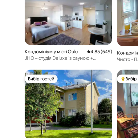
Кондомініум у місті Oulu
Середня оцінка: 4,85 з 
4,85 (649)
Кондоміні
JHO – студія Deluxe із сауною +
Чисто - 
паркуванням + кондиціонером
Біля при
Вибір гостей
Вибір
Вибір гостей
Топ вибі