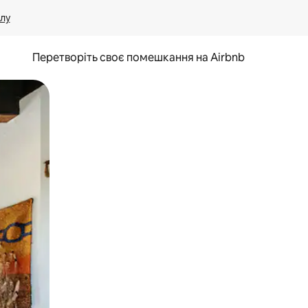
лу
Перетворіть своє помешкання на Airbnb
и дотику та гортання.