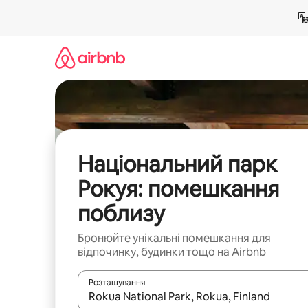
Перейти
до
вмісту
Національний парк
Рокуя: помешкання
поблизу
Бронюйте унікальні помешкання для
відпочинку, будинки тощо на Airbnb
Розташування
Отримавши результати пошуку, використовуйте дл