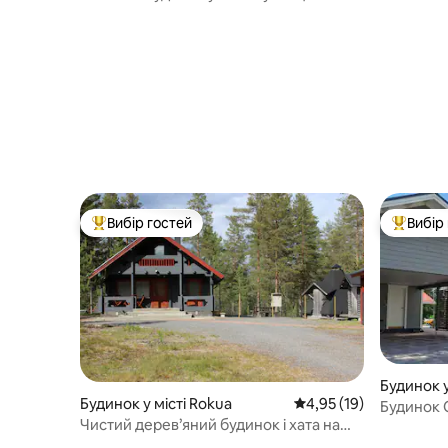
будинок у
відкритим басейном
Вибір гостей
Вибір
Топ вибір гостей
Топ вибі
Будинок у
Будинок у місті Rokua
Середня оцінка: 4,95 з
4,95 (19)
Будинок 
Чистий дерев’яний будинок і хата на
чудова са
чотирьох Року