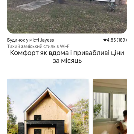
Будинок у місті Jayess
Середня оцінка
4,85 (189)
Тихий заміський стиль з Wi-Fi
Комфорт як вдома і привабливі ціни
за місяць