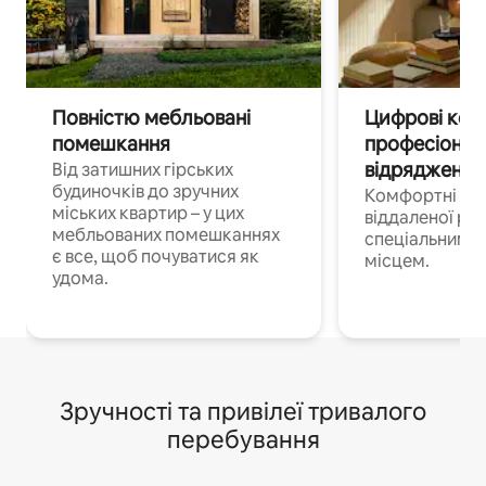
Повністю мебльовані
Цифрові кочі
помешкання
професіонал
відрядження
Від затишних гірських
будиночків до зручних
Комфортні по
міських квартир – у цих
віддаленої роб
мебльованих помешканнях
спеціальним 
є все, щоб почуватися як
місцем.
удома.
Зручності та привілеї тривалого
перебування