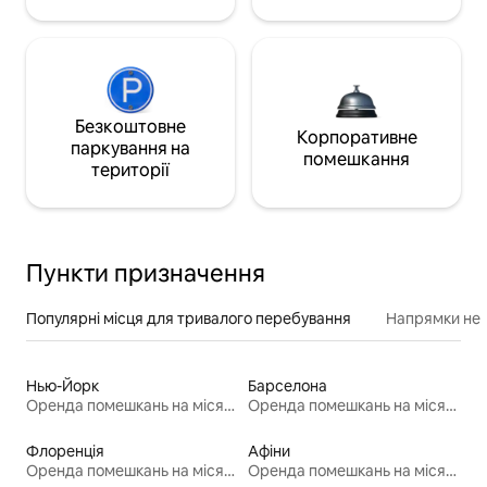
Безкоштовне
Корпоративне
паркування на
помешкання
території
Пункти призначення
Популярні місця для тривалого перебування
Напрямки неп
Нью-Йорк
Барселона
Оренда помешкань на місяць
Оренда помешкань на місяць
Флоренція
Афіни
Оренда помешкань на місяць
Оренда помешкань на місяць