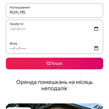
Розташування
Отримавши результати пошуку, використовуйте для навігації с
Прибуття
Виїзд
Пошук
Оренда помешкань на місяць
неподалік