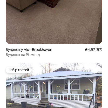
Будинок у місті Brookhaven
Середня оцінк
4,97 (97)
Будинок на Річмонд
Вибір гостей
Вибір гостей