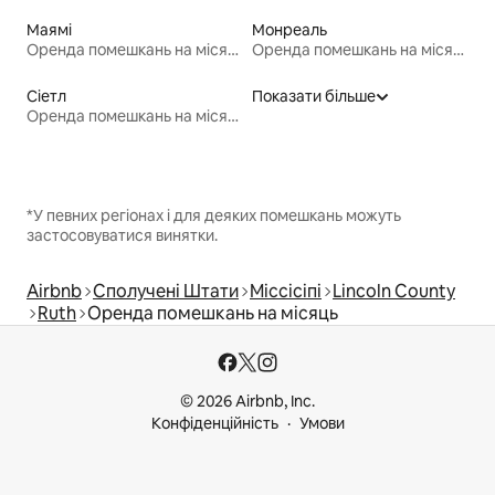
Маямі
Монреаль
Оренда помешкань на місяць
Оренда помешкань на місяць
Сіетл
Показати більше
Оренда помешкань на місяць
*У певних регіонах і для деяких помешкань можуть
застосовуватися винятки.
Airbnb
Сполучені Штати
Міссісіпі
Lincoln County
Ruth
Оренда помешкань на місяць
© 2026 Airbnb, Inc.
Конфіденційність
Умови