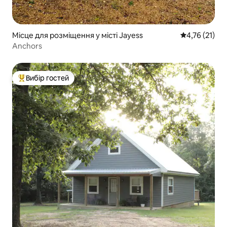
Місце для розміщення у місті Jayess
Середня оцінк
4,76 (21)
Anchors
Вибір гостей
Топ вибір гостей