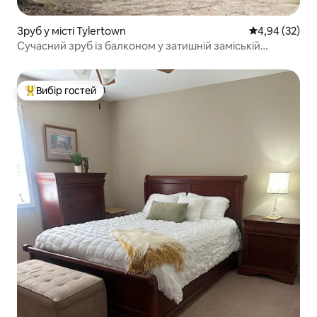
Зруб у місті Tylertown
Середня оцінк
4,94 (32)
Сучасний зруб із балконом у затишній заміській
обстановці
Вибір гостей
Топ вибір гостей