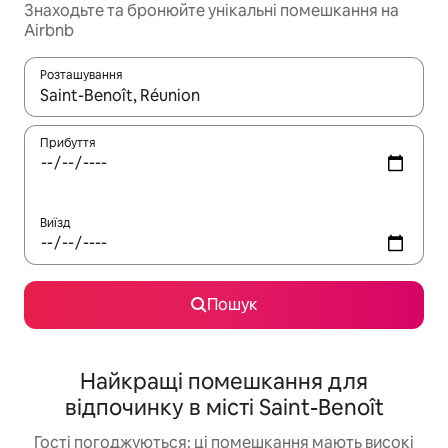
Знаходьте та бронюйте унікальні помешкання на
Airbnb
Розташування
Отримавши результати пошуку, використовуйте для навігації с
Прибуття
Виїзд
Пошук
Найкращі помешкання для
відпочинку в місті Saint-Benoît
Гості погоджуються: ці помешкання мають високі