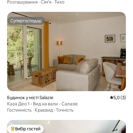
Розташування
·
Сім’я
·
Тихо
Супергосподар
Супергосподар
Будинок у місті Salazie
Середня оці
5,0 (3)
Каза Део 1 - Вид на вали - Салазіє
Гостинність
·
Краєвид
·
Точність
Вибір гостей
Топ вибір гостей