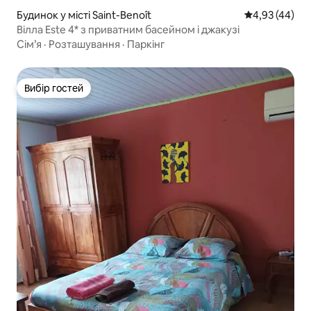
Будинок у місті Saint-Benoît
Середня оцінк
4,93 (44)
Вілла Este 4* з приватним басейном і джакузі
Сім’я
·
Розташування
·
Паркінг
Вибір гостей
Вибір гостей