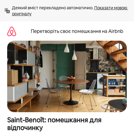
Перейти
Деякий вміст перекладено автоматично. 
Показати мовою 
до
оригіналу
вмісту
Перетворіть своє помешкання на Airbnb
Saint-Benoît: помешкання для
відпочинку