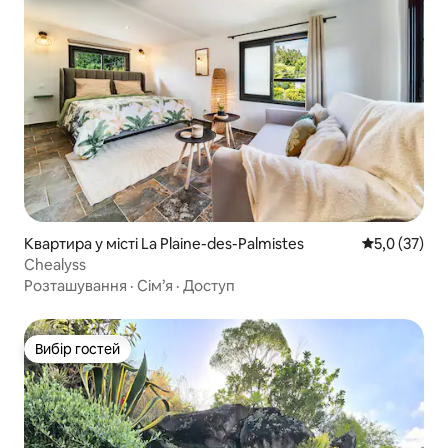
Квартира у місті La Plaine-des-Palmistes
Середня оцін
5,0 (37)
Chealyss
Розташування
·
Сім’я
·
Доступ
Вибір гостей
Вибір гостей