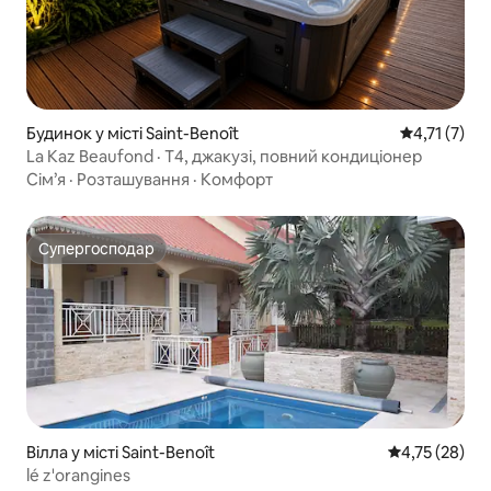
Будинок у місті Saint-Benoît
Середня оцін
4,71 (7)
La Kaz Beaufond · T4, джакузі, повний кондиціонер
Сім’я
·
Розташування
·
Комфорт
Супергосподар
Супергосподар
Вілла у місті Saint-Benoît
Середня оцінк
4,75 (28)
lé z'orangines