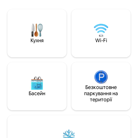
від моря Сен-Бену
обслуговування, обладнана
найкрасивіші місц
зарядними станціями для
для себе Le Bassin la Paix, Le Bassin la
електромобілів, неподалік. Ідеальна
Mer, Le Bassin Ble
адреса, щоб поєднати відпочинок,
зручність і відкриття під час вашого
візиту. 🍽 Щоб скуштувати місцеві
страви, приготовані шеф-кухарем,
Кухня
Wi-Fi
бронюйте за тиждень наперед.
Безкоштовне
Басейн
паркування на
території