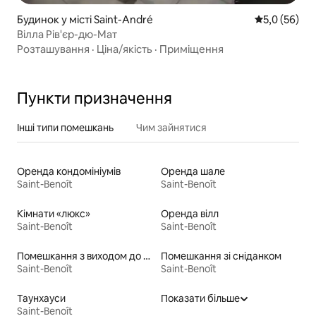
Будинок у місті Saint-André
Середня оцін
5,0 (56)
Вілла Рів'єр-дю-Мат
Розташування
·
Ціна/якість
·
Приміщення
Пункти призначення
Інші типи помешкань
Чим зайнятися
Оренда кондомініумів
Оренда шале
Saint-Benoît
Saint-Benoît
Кімнати «люкс»
Оренда вілл
Saint-Benoît
Saint-Benoît
Помешкання з виходом до озера
Помешкання зі сніданком
Saint-Benoît
Saint-Benoît
Таунхауси
Показати більше
Saint-Benoît