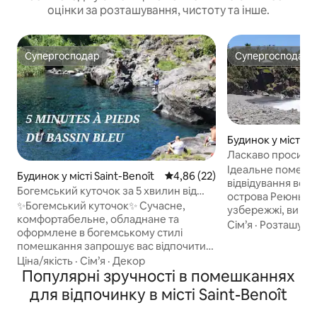
оцінки за розташування, чистоту та інше.
Супергосподар
Супергосподар
Супергосподар
Супергосподар
Будинок у місті Sa
Ласкаво просимо 
морського флоту S
Ідеальне помешк
Будинок у місті Saint-Benoît
Середня оцінка: 4,86 з 5, відгу
4,86 (22)
відвідування всієї
Богемський куточок за 5 хвилин від
острова Реюньйо
Бассен-Бле, квартира №1
✨Богемський куточок✨ Сучасне,
узбережжі, ви ма
комфортабельне, обладнане та
кожного міста на
Сім’я
·
Розташува
оформлене в богемському стилі
Saint-André, Salaz
помешкання запрошує вас відпочити.
Rose, Plaine des P
Розташований за 5 хвилин ходьби від
Ціна/якість
·
Сім’я
·
Декор
розташований на
легендарного Бассін-Бле, пекарень,
Популярні зручності в помешканнях
дорозі Такамака в
ресторанів та магазинів, щоб зробити
автомобілі від шв
для відпочинку в місті Saint-Benoît
ваше перебування простим та
автомагістралі та
приємним. Станція технічного