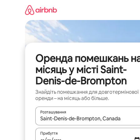
Перейти
до
вмісту
Оренда помешкань н
місяць у місті Saint-
Denis-de-Brompton
Знайдіть помешкання для довготермінової
оренди – на місяць або більше.
Розташування
Отримавши результати пошуку, використовуйте дл
Прибуття