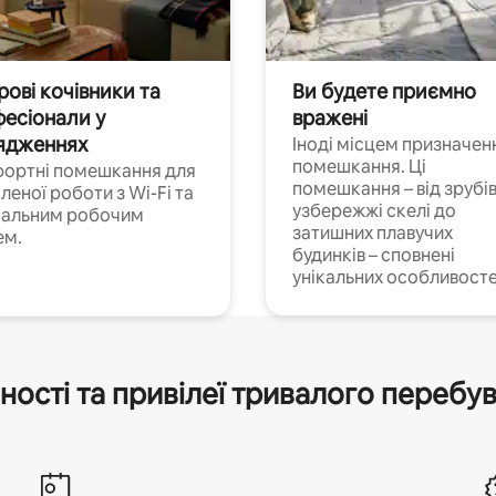
ові кочівники та
Ви будете приємно
есіонали у
вражені
ядженнях
Іноді місцем призначен
помешкання. Ці
ортні помешкання для
помешкання – від зрубів
леної роботи з Wi-Fi та
узбережжі скелі до
іальним робочим
затишних плавучих
ем.
будинків – сповнені
унікальних особливосте
ності та привілеї тривалого перебу