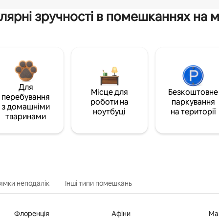
лярні зручності в помешканнях на м
Для
Місце для
Безкоштовне
перебування
роботи на
паркування
з домашніми
ноутбуці
на території
тваринами
ямки неподалік
Інші типи помешкань
Флоренція
Афіни
Ма