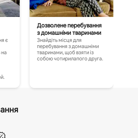
Дозволене перебування
з домашніми тваринами
ня є
Знайдіть місця для
перебування з домашніми
 на
тваринами, щоб взяти із
собою чотирилапого друга.
й.
вання