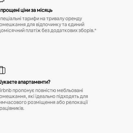
прощені ціни за місяць
пеціальні тарифи на тривалу оренду
омешкання для відпочинку та єдиний
омісячний платіж без додаткових зборів.*
укаєте апартаменти?
irbnb пропонує повністю мебльовані
омешкання, які ідеально підходять для
имчасового розміщення або релокації
рацівників.