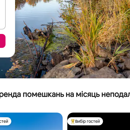
ренда помешкань на місяць неподал
стей
Вибір гостей
стей
Топ вибір гостей