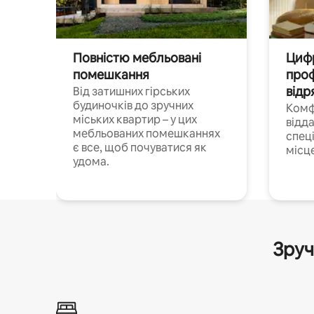
Повністю мебльовані
Цифр
помешкання
проф
відр
Від затишних гірських
будиночків до зручних
Комф
міських квартир – у цих
відда
мебльованих помешканнях
спец
є все, щоб почуватися як
місц
удома.
Зруч