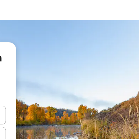
а
я навігації сторінкою клавіші зі стрілками вгору та вниз або жест