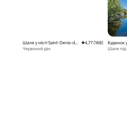
Шале у місті Saint-Denis-de-
Середня оцінка: 4,77 з 
4,77 (168)
Будинок у
Brompton
e-Bromp
Червоний дім
Шале під