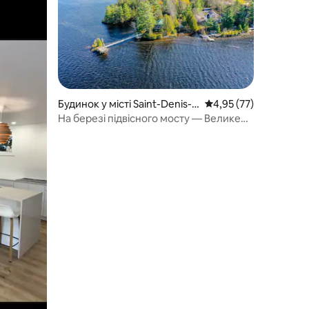
Будинок у місті Saint-Denis-d
Середня оцінка: 4,95 з
4,95 (77)
e-Brompton
На березі підвісного мосту — Велике
озеро Бромптон