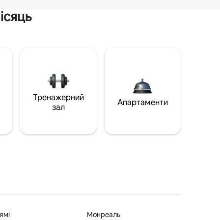
ісяць
Тренажерний
Апартаменти
зал
ямі
Монреаль