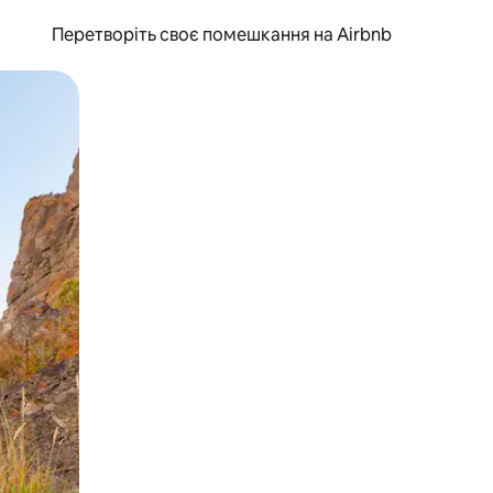
Перетворіть своє помешкання на Airbnb
и дотику та гортання.