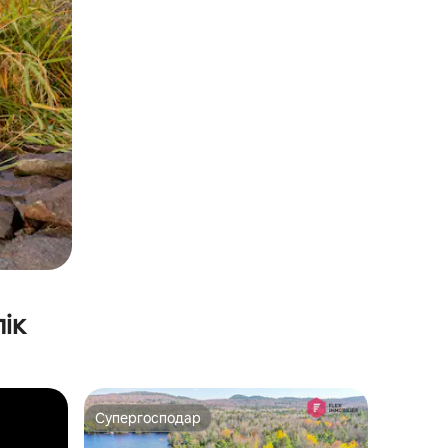
ік
Супергосподар
Супергосподар