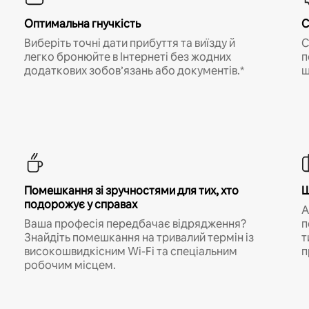
Оптимальна гнучкість
С
Виберіть точні дати прибуття та виїзду й
С
легко бронюйте в Інтернеті без жодних
п
додаткових зобов’язань або документів.*
щ
Помешкання зі зручностями для тих, хто
Ш
подорожує у справах
A
Ваша професія передбачає відрядження?
п
Знайдіть помешкання на тривалий термін із
т
високошвидкісним Wi-Fi та спеціальним
п
робочим місцем.