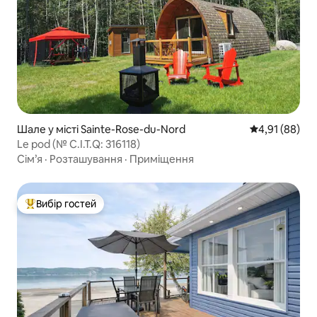
Шале у місті Sainte-Rose-du-Nord
Середня оцінк
4,91 (88)
Le pod (№ C.I.T.Q: 316118)
Сім’я
·
Розташування
·
Приміщення
Вибір гостей
Топ вибір гостей