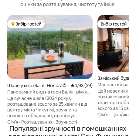
оцінки за розташування, чистоту та інше.
Вибір гостей
Вибір гостей
Топ вибір гостей
Вибір гостей
Заміський будинок
aint-Fulgence
Маленький рай у л
Шале у місті Saint-Honorã©
Середня оцінка: 4,93 з 5, відгу
4,93 (29)
Цей невеликий з
Панорамний вид на гори Валін і річку
розташований у лі
Валін Сагеней
Це сучасне шале (2024 року),
території поблиз
розташоване всього за 25 хвилин від
всього за 15 хвили
центру міста Чикутімі, зручне та
Він ідеально підх
Сім’я
·
Ціна/якість
повністю обладнане, пропонує
прогулянок або п
винятковий 360-градусний вид на
Сім’я
·
Розташування
·
Зручності
снігоступах взимк
висоті 183 метри! Вікна та галереї з
Популярні зручності в помешканнях
що оточує цей ра
4 сторін дозволяють захоплюватися