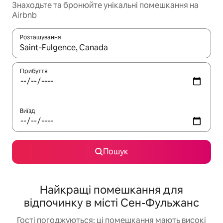
Знаходьте та бронюйте унікальні помешкання на
Airbnb
Розташування
Отримавши результати пошуку, використовуйте для навігації с
Прибуття
Виїзд
Пошук
Найкращі помешкання для
відпочинку в місті Сен-Фульжанс
Гості погоджуються: ці помешкання мають високі