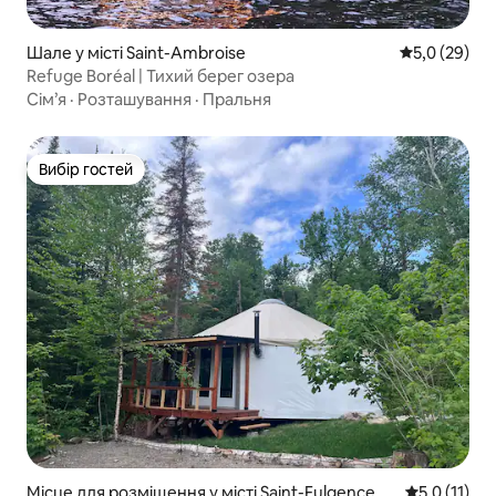
Шале у місті Saint-Ambroise
Середня оцін
5,0 (29)
Refuge Boréal | Тихий берег озера
Сім’я
·
Розташування
·
Пральня
Вибір гостей
Вибір гостей
Місце для розміщення у місті Saint-Fulgence
Середня оцін
5,0 (11)