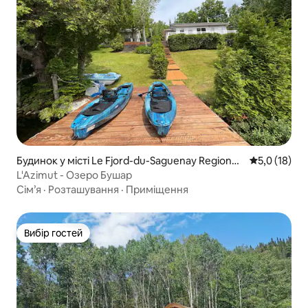
Будинок у місті Le Fjord-du-Saguenay Regional
Середня оцін
5,0 (18)
County Municipality
L'Azimut - Озеро Бушар
Сім’я
·
Розташування
·
Приміщення
Вибір гостей
Вибір гостей