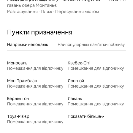
гавань озера Монтаньє
Розташування
·
Пляж
·
Пересування містом
Пункти призначення
Напрямки неподалік
Найпопулярніші пам’ятки поблизу
Монреаль
Квебек-Сіті
Помешкання для відпочинку
Помешкання для відпочинку
Мон-Трамблан
Лонгьой
Помешкання для відпочинку
Помешкання для відпочинку
Берлінгтон
Лаваль
Помешкання для відпочинку
Помешкання для відпочинку
Труа-Рів'єр
Показати більше
Помешкання для відпочинку