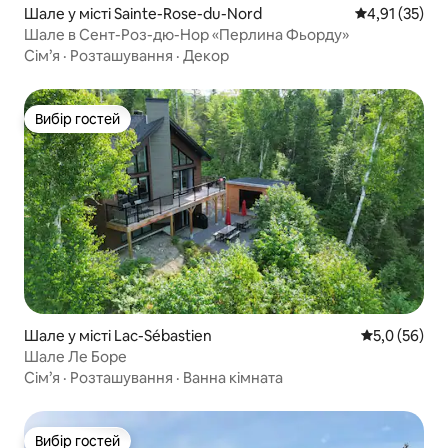
Шале у місті Sainte-Rose-du-Nord
Середня оцінк
4,91 (35)
Шале в Сент-Роз-дю-Нор «Перлина Фьорду»
Сім’я
·
Розташування
·
Декор
Вибір гостей
Вибір гостей
Шале у місті Lac-Sébastien
Середня оцін
5,0 (56)
Шале Ле Боре
Сім’я
·
Розташування
·
Ванна кімната
Вибір гостей