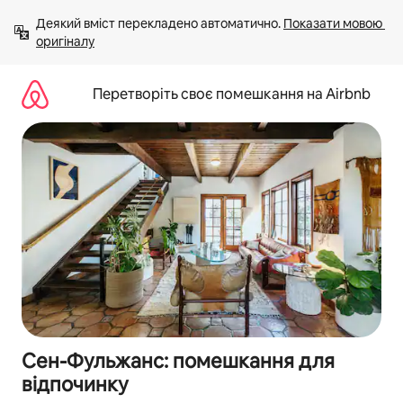
Перейти
Деякий вміст перекладено автоматично. 
Показати мовою 
до
оригіналу
вмісту
Перетворіть своє помешкання на Airbnb
Сен-Фульжанс: помешкання для
відпочинку