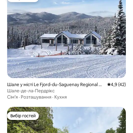
Вибір гостей
Шале у місті Le Fjord-du-Saguenay Regional Co
Середня оцін
4,9 (42)
unty Municipality
Шале-де-ла-Пердрікс
Сім’я
·
Розташування
·
Кухня
Вибір гостей
Вибір гостей