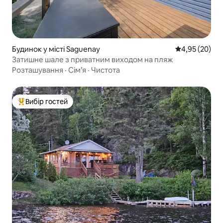
Будинок у місті Saguenay
Середня оцінк
4,95 (20)
Затишне шале з приватним виходом на пляж
Розташування
·
Сім’я
·
Чистота
Вибір гостей
Топ вибір гостей