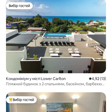
Вибір гостей
Вибір гостей
Кондомініум у місті Lower Carlton
Середня оцінк
4,92 (13)
Пляжний будинок з 2 спальнями, басейном, барбекю
та видом на океан
Вибір гостей
Топ вибір гостей