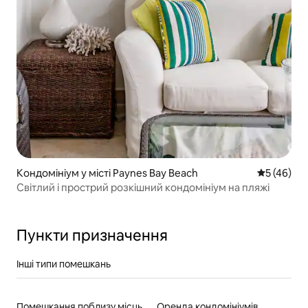
Кондомініум у місті Paynes Bay Beach
Середня оц
5 (46)
Світлий і прострий розкішний кондомініум на пляжі
Пункти призначення
Інші типи помешкань
Помешкання поблизу місць для катання на байдарках
Оренда кондомініумів