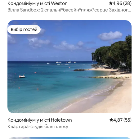
Кондомініум у місті Weston
Середня оцінка
4,96 (28)
Вілла Sandbox: 2 спальні*басейн*пляж*серце Західного
узбережжя
Вибір гостей
Вибір гостей
Кондомініум у місті Holetown
Середня оцінк
4,87 (55)
Квартира-студія біля пляжу