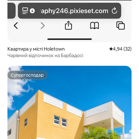
Квартира у місті Holetown
Середня оцінк
4,94 (32)
Чарівний відпочинок на Барбадосі
Супергосподар
Супергосподар