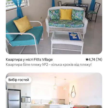
Квартира у місті Fitts Village
Середня оцінк
4,74 (74)
Квартира біля пляжу №2 – кілька кроків від пляжу!
Вибір гостей
Вибір гостей