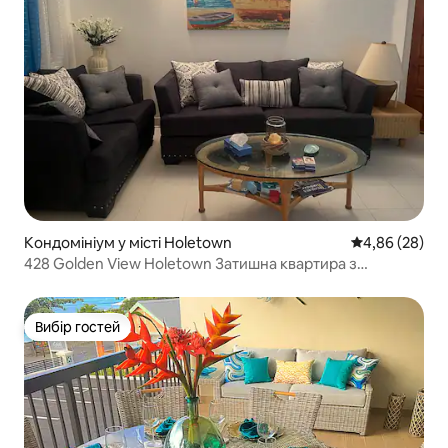
Кондомініум у місті Holetown
Середня оцінка
4,86 (28)
428 Golden View Holetown Затишна квартира з
1 спальнею та басейном
Вибір гостей
Вибір гостей