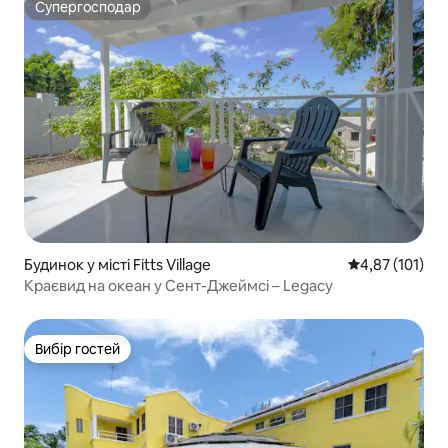
Супергосподар
Супергосподар
Будинок у місті Fitts Village
Середня оцінка
4,87 (101)
Краєвид на океан у Сент-Джеймсі – Legacy
Вибір гостей
Вибір гостей