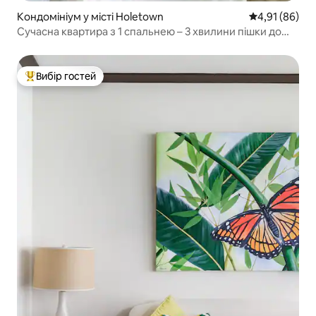
Кондомініум у місті Holetown
Середня оцінк
4,91 (86)
Сучасна квартира з 1 спальнею – 3 хвилини пішки до
пляжу
Вибір гостей
Топ вибір гостей