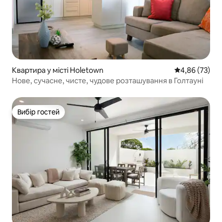
Квартира у місті Holetown
Середня оцінк
4,86 (73)
Нове, сучасне, чисте, чудове розташування в Голтауні
Вибір гостей
Вибір гостей