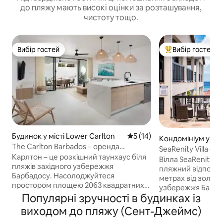
до пляжу мають високі оцінки за розташування,
чистоту тощо.
Вибір гостей
Вибір гостей
Вибір гостей
Топ вибір гостей
Будинок у місті Lower Carlton
Середня оцінка: 5 з 5, відгу
5 (14)
Кондомініум у місті
The Carlton Barbados – оренда
age
SeaRenity Villa – 
таунхаусу класу люкс
Карлтон – це розкішний таунхаус біля
Вілла SeaRenity 
пляжів західного узбережжя
пляжний відпочин
Барбадосу. Насолоджуйтеся
метрах від золоти
простором площею 2063 квадратних
узбережжя Барба
фути, який включає 3 спальні, 3 ванні
Популярні зручності в будинках із
захоплюючим вид
кімнати, приватний басейн, відкриту
вітальні, патіо а
виходом до пляжу (Сент-Джеймс)
ванну для відпочинку та легкий доступ
Ця повністю конди