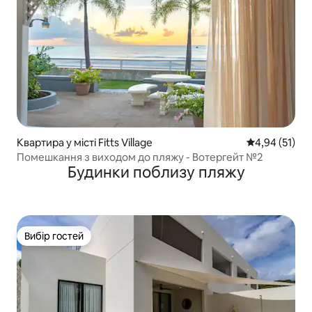
Квартира у місті Fitts Village
Середня оцінк
4,94 (51)
Помешкання з виходом до пляжу - Вотергейт №2
Будинки поблизу пляжу
Вибір гостей
Вибір гостей