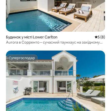
Будинок у місті Lower Carlton
Середня о
5 (8)
Aurora в Сорренто – сучасний таунхаус на західному
узбережжі
Супергосподар
Супергосподар