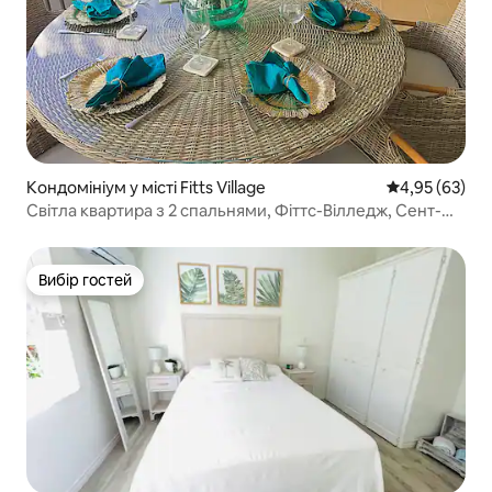
Кондомініум у місті Fitts Village
Середня оцінк
4,95 (63)
Світла квартира з 2 спальнями, Фіттс-Вілледж, Сент-
Джеймс
Вибір гостей
Вибір гостей