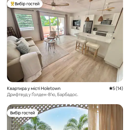
Вибір гостей
Топ вибір гостей
Квартира у місті Holetown
Середня оц
5 (14)
Дрифтвуд у Ґолден-В’ю, Барбадос.
Вибір гостей
Вибір гостей