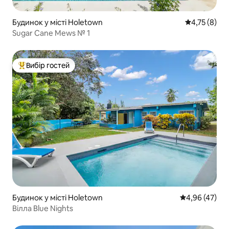
Будинок у місті Holetown
Середня оцін
4,75 (8)
Sugar Cane Mews № 1
Вибір гостей
Топ вибір гостей
Будинок у місті Holetown
Середня оцінк
4,96 (47)
Вілла Blue Nights