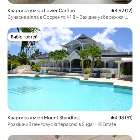
Квартира у місті Lower Carlton
Середня оцінк
4,92 (12)
Сучасна вілла в Сорренто № 8 – Західне узбережжя|
Кілька хвилин до пляжу
Вибір гостей
Вибір гостей
Квартира у місті Mount Standfast
Середня оцінк
4,98 (51)
Розкішний пентхаус із терасою в Sugar Hill Estate