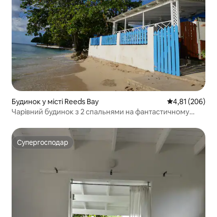
Будинок у місті Reeds Bay
Середня оцінка
4,81 (206)
Чарівний будинок з 2 спальнями на фантастичному
пляжі
Супергосподар
Супергосподар