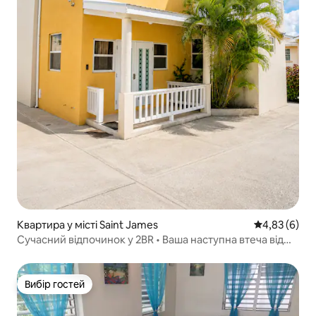
Квартира у місті Saint James
Середня оцін
4,83 (6)
Сучасний відпочинок у 2BR • Ваша наступна втеча від
буденності чекає на вас •
Вибір гостей
Вибір гостей