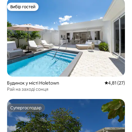
Вибір гостей
Вибір гостей
Будинок у місті Holetown
Середня оцінк
4,81 (27)
Рай на заході сонця
Супергосподар
Супергосподар