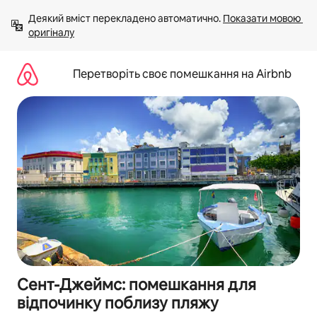
Перейти
Деякий вміст перекладено автоматично. 
Показати мовою 
до
оригіналу
вмісту
Перетворіть своє помешкання на Airbnb
Сент-Джеймс: помешкання для
відпочинку поблизу пляжу