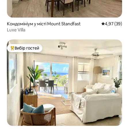
Кондомініум у місті Mount Standfast
Середня оцінк
4,97 (39)
Luxe Villa
Вибір гостей
Топ вибір гостей