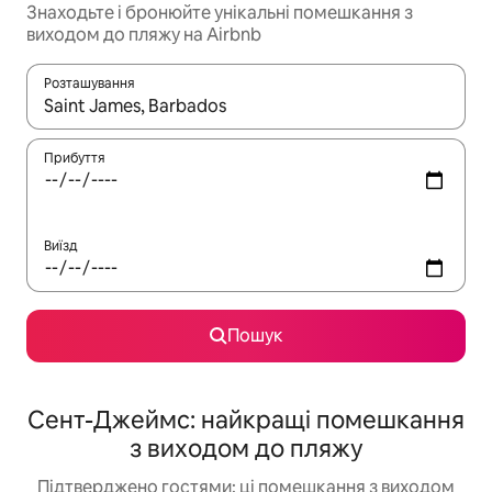
Знаходьте і бронюйте унікальні помешкання з
виходом до пляжу на Airbnb
Розташування
Отримавши результати пошуку, використовуйте для навігації с
Прибуття
Виїзд
Пошук
Сент-Джеймс: найкращі помешкання
з виходом до пляжу
Підтверджено гостями: ці помешкання з виходом