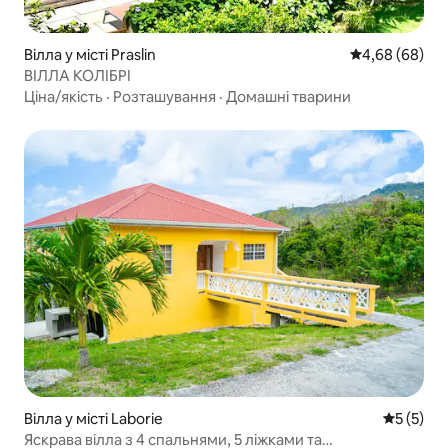
Вілла у місті Praslin
Середня оцінка
4,68 (68)
ВІЛЛА КОЛІБРІ
Ціна/якість
·
Розташування
·
Домашні тварини
Вілла у місті Laborie
Середня о
5 (5)
Яскрава вілла з 4 спальнями, 5 ліжками та