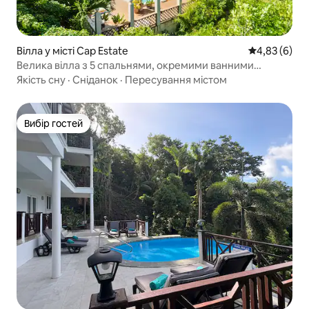
Вілла у місті Cap Estate
Середня оцін
4,83 (6)
Велика вілла з 5 спальнями, окремими ванними
кімнатами, басейном і чудовим краєвидом
Якість сну
·
Сніданок
·
Пересування містом
Вибір гостей
Вибір гостей