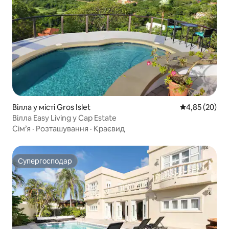
Вілла у місті Gros Islet
Середня оцінк
4,85 (20)
Вілла Easy Living у Cap Estate
Сім’я
·
Розташування
·
Краєвид
Супергосподар
Супергосподар