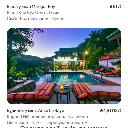
Вілла у місті Marigot Bay
Середня о
5 (7)
Вілла Кай Буа Сент-Люсія
Сім’я
·
Розташування
·
Кухня
Будинок у місті Anse La Raye
Середня оцінка
4,91 (137)
Brigand Hill: повний персонал включено
Ціна/якість
·
Сім’я
·
Пересування містом