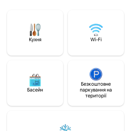
кімнатою з попу
потребами на острові,
завантаженими ві
домогосподаркою та садівником/
дюймовим телеві
прибиральником басейну). Готуйте їжу
настольного фут
на прокат, щоб приготувати автентичні
класу з безкошто
карибські страви. 5 просторих спалень
напоями. Всього в
із кондиціонером, повними ванними
затоки Родні-Бей 
кімнатами, видом на воду, ліжками
Кухня
Wi-Fi
Перегляньте всі 
king-size/queen-size, стельовими
Airbnb тут: www.a
вентиляторами, затемнювальними
шторами та телевізором.
Безкоштовне
Басейн
паркування на
території