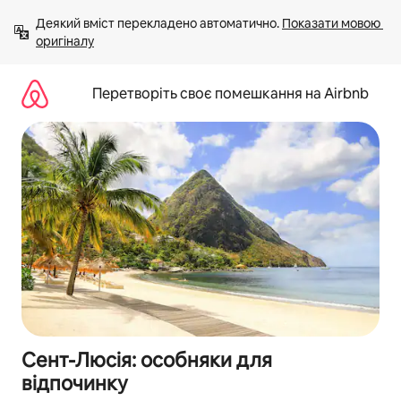
Перейти
Деякий вміст перекладено автоматично. 
Показати мовою 
до
оригіналу
вмісту
Перетворіть своє помешкання на Airbnb
Сент-Люсія: особняки для
відпочинку