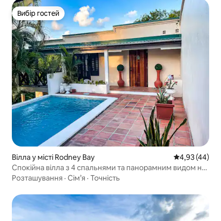
Вибір гостей
Вибір гостей
Вілла у місті Rodney Bay
Середня оцінк
4,93 (44)
Спокійна вілла з 4 спальнями та панорамним видом на
океан
Розташування
·
Сім’я
·
Точність