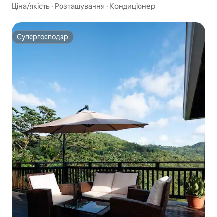
безкоштовним паркуванням
Ціна/якість
·
Розташування
·
Кондиціонер
Супергосподар
Супергосподар