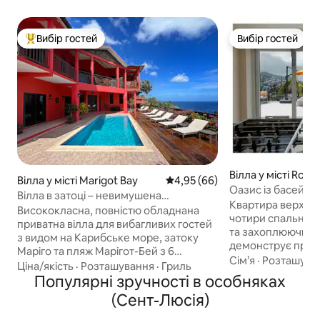
Вибір гостей
Вибір гостей
Топ вибір гостей
Вибір гостей
Вілла у місті Rodn
Вілла у місті Marigot Bay
Середня оцінка: 4,95 з 5, відгу
4,95 (66)
Оазис із басейно
Вілла в затоці – невимушена
ванною та сауно
Квартира верхньо
елегантність
Висококласна, повністю обладнана
чотири спальні з
приватна вілла для вибагливих гостей
та захоплюючий в
з видом на Карибське море, затоку
демонструє прист
Маріго та пляж Марігот-Бей з 6
басейн із солоно
Сім’я
·
Розташува
великими багаторівневими терасами.
Ціна/якість
·
Розташування
·
Гриль
скористайтеся г
Ексклюзивне використання всього
Популярні зручності в особняках
або знайдіть спок
помешкання та повне обслуговування
(Сент-Люсія)
йоги та інфрачерв
від початку до кінця (менеджер
Насолоджуйтеся 
помешкання допомагає з усіма