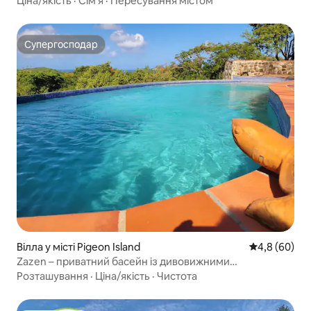
Ціна/якість
·
Сім’я
·
Пересування містом
Супергосподар
Супергосподар
Вілла у місті Pigeon Island
Середня оцін
4,8 (60)
Zazen – приватний басейн із дивовижними
краєвидами!
Розташування
·
Ціна/якість
·
Чистота