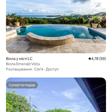
Вілла у місті LC
Середня оцінк
4,78 (59)
Вілла Emerald Vista
Розташування
·
Сім’я
·
Доступ
Супергосподар
Супергосподар