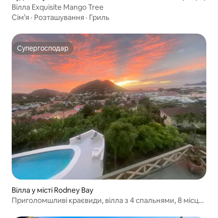
Вілла Exquisite Mango Tree
Сім’я
·
Розташування
·
Гриль
Супергосподар
Супергосподар
Вілла у місті Rodney Bay
Приголомшливі краєвиди, вілла з 4 спальнями, 8 місць,
приватний басейн