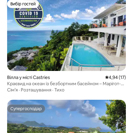
Вибір гостей
Вибір гостей
Вілла у місті Castries
Середня оцінк
4,94 (17)
Краєвид на океан із безбортним басейном – Марігот-
Бей
Сім’я
·
Розташування
·
Тихо
Супергосподар
Супергосподар