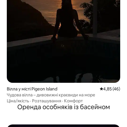
Вілла у місті Pigeon Island
Середня оцінк
4,85 (46)
Чудова вілла – дивовижні краєвиди на море
Ціна/якість
·
Розташування
·
Комфорт
Оренда особняків із басейном