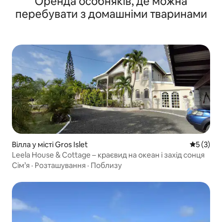
Оренда особняків, де можна
перебувати з домашніми тваринами
Вілла у місті Gros Islet
Середня о
5 (3)
Leela House & Cottage – краєвид на океан і захід сонця
Сім’я
·
Розташування
·
Поблизу