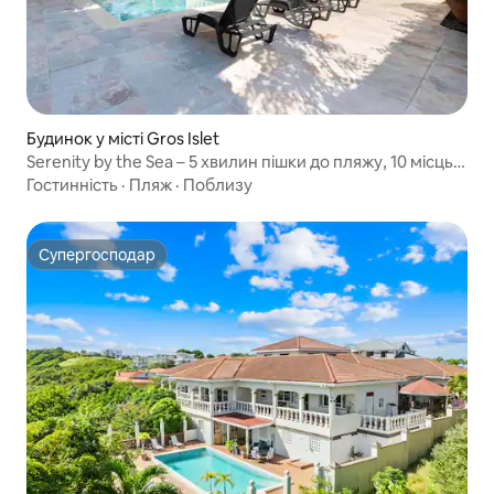
Будинок у місті Gros Islet
Serenity by the Sea – 5 хвилин пішки до пляжу, 10 місць
для ночівлі
Гостинність
·
Пляж
·
Поблизу
Супергосподар
Супергосподар