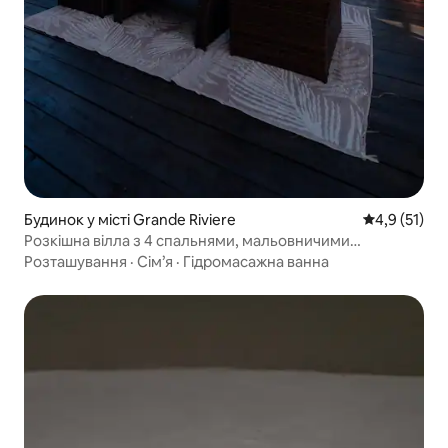
Будинок у місті Grande Riviere
Середня оцін
4,9 (51)
Розкішна вілла з 4 спальнями, мальовничими
краєвидами, басейном і джакузі
Розташування
·
Сім’я
·
Гідромасажна ванна