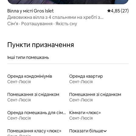
Вілла у місті Gros Islet
Середня оцінк
4,85 (27)
Дивовижна вілла з 4 спальнями на хребті з
фантастичним краєвидом
Сім’я
·
Розташування
·
Якість сну
Пункти призначення
Інші типи помешкань
Оренда кондомініумів
Оренда квартир
Сент-Люсія
Сент-Люсія
Помешкання зі сніданком
Помешкання зі сніданком
Сент-Люсія
Сент-Люсія
Оренда помешкань для сімей
Кімнати «люкс»
Сент-Люсія
Сент-Люсія
Помешкання класу «люкс»
Показати більше