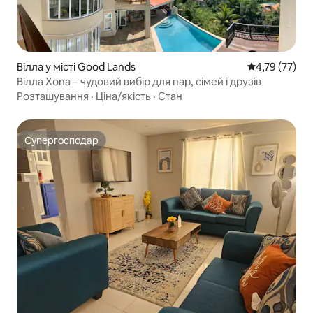
Вілла у місті Good Lands
Середня оцінк
4,79 (77)
Вілла Xona – чудовий вибір для пар, сімей і друзів
Розташування
·
Ціна/якість
·
Стан
Супергосподар
Супергосподар