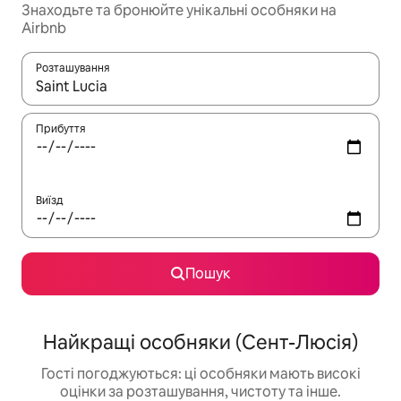
Знаходьте та бронюйте унікальні особняки на
Airbnb
Розташування
Отримавши результати пошуку, використовуйте для навігації с
Прибуття
Виїзд
Пошук
Найкращі особняки (Сент-Люсія)
Гості погоджуються: ці особняки мають високі
оцінки за розташування, чистоту та інше.