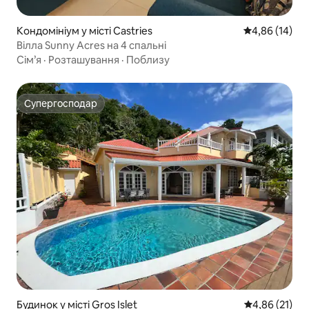
Кондомініум у місті Castries
Середня оцінк
4,86 (14)
Вілла Sunny Acres на 4 спальні
Сім’я
·
Розташування
·
Поблизу
Супергосподар
Супергосподар
Будинок у місті Gros Islet
Середня оцінк
4,86 (21)