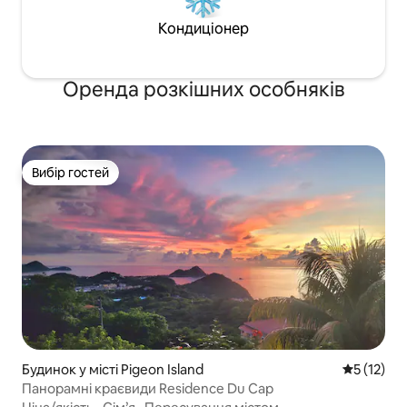
Кондиціонер
Оренда розкішних особняків
Вибір гостей
Вибір гостей
Будинок у місті Pigeon Island
Середня оц
5 (12)
Панорамні краєвиди Residence Du Cap