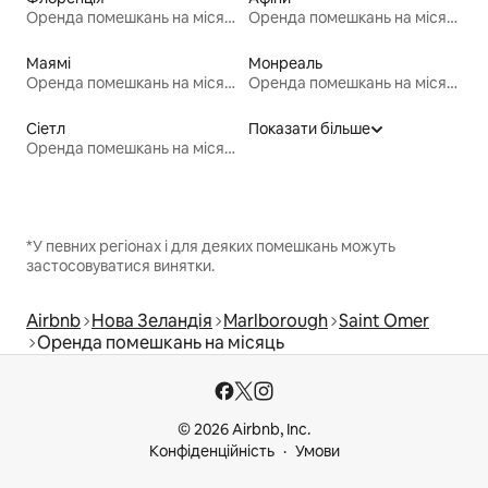
Оренда помешкань на місяць
Оренда помешкань на місяць
Маямі
Монреаль
Оренда помешкань на місяць
Оренда помешкань на місяць
Сіетл
Показати більше
Оренда помешкань на місяць
*У певних регіонах і для деяких помешкань можуть
застосовуватися винятки.
Airbnb
Нова Зеландія
Мarlborough
Saint Omer
Оренда помешкань на місяць
© 2026 Airbnb, Inc.
Конфіденційність
Умови