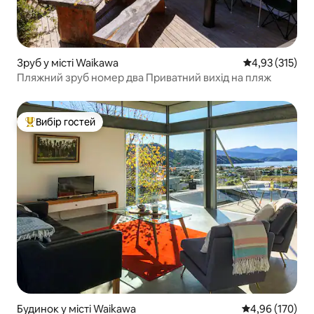
Зруб у місті Waikawa
Середня оцінка
4,93 (315)
Пляжний зруб номер два Приватний вихід на пляж
Вибір гостей
Топ вибір гостей
Будинок у місті Waikawa
Середня оцінка
4,96 (170)