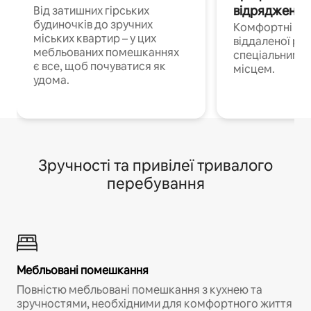
відрядження
Від затишних гірських
будиночків до зручних
Комфортні по
міських квартир – у цих
віддаленої роб
мебльованих помешканнях
спеціальним 
є все, щоб почуватися як
місцем.
удома.
Зручності та привілеї тривалого
перебування
Мебльовані помешкання
Повністю мебльовані помешкання з кухнею та
зручностями, необхідними для комфортного життя