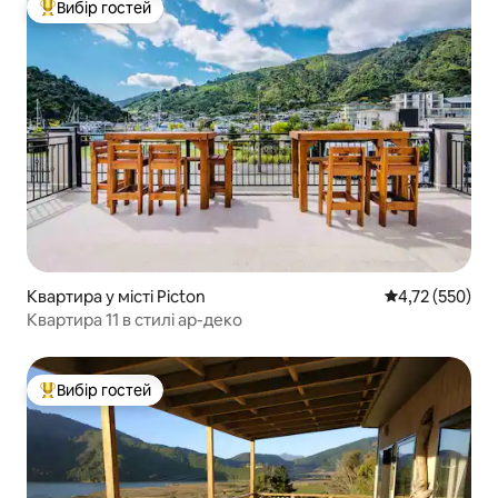
Вибір гостей
Топ вибір гостей
Квартира у місті Picton
Середня оцінка
4,72 (550)
Квартира 11 в стилі ар-деко
Вибір гостей
Топ вибір гостей