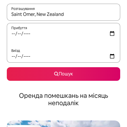
Розташування
Отримавши результати пошуку, використовуйте для навігації с
Прибуття
Виїзд
Пошук
Оренда помешкань на місяць
неподалік