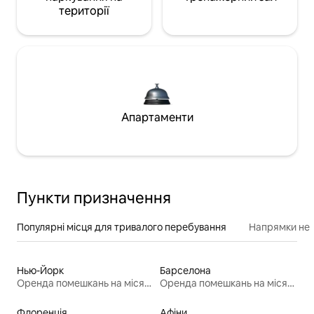
території
Апартаменти
Пункти призначення
Популярні місця для тривалого перебування
Напрямки неп
Нью-Йорк
Барселона
Оренда помешкань на місяць
Оренда помешкань на місяць
Флоренція
Афіни