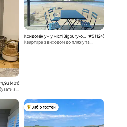
Кондомініум у місті Bigbury-on
Середня оцінка: 5 з 
5 (124)
-Sea
Квартира з виходом до пляжу та
чудовим видом на острів
ередня оцінка: 4,93 з 5, відгуки: 401
4,93 (401)
бувати з
тна
Вибір гостей
Топ вибір гостей