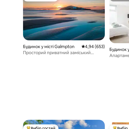
Будинок у місті Galmpton
Середня оцінка: 4,94 з 
4,94 (653)
Будинок у
Просторий приватний заміський
Апартаме
будинок біля моря та Салкомба
Вибір гостей
Вибір