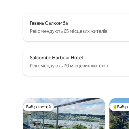
Північний/Південний піски,
Прибережна стежка - все це
неподалік.
Гавань Салкомба
Рекомендують 65 місцевих жителів
Salcombe Harbour Hotel
Рекомендують 70 місцевих жителів
Вибір гостей
Вибір
Вибір гостей
Топ вибі