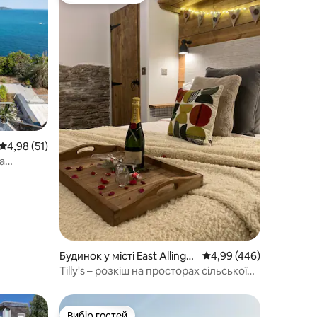
Середня оцінка: 4,98 з 5, відгуки: 51
4,98 (51)
а
Будинок у місті East Allingto
Середня оцінка: 4,99 з 
4,99 (446)
n
Tilly's – розкіш на просторах сільської
місцевості
Вибір гостей