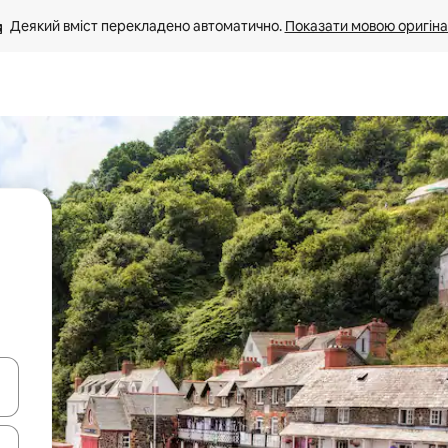
Деякий вміст перекладено автоматично. 
Показати мовою оригіна
я навігації сторінкою клавіші зі стрілками вгору та вниз або жест