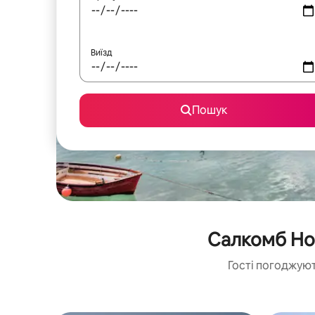
Виїзд
Пошук
Салкомб Но
Гості погоджуют