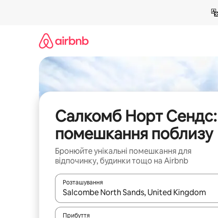
Перейти
до
вмісту
Салкомб Норт Сендс:
помешкання поблизу
Бронюйте унікальні помешкання для
відпочинку, будинки тощо на Airbnb
Розташування
Отримавши результати пошуку, використовуйте дл
Прибуття