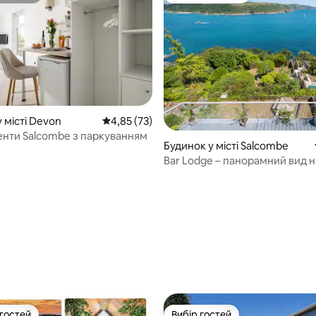
5, відгуки: 653
 місті Devon
Середня оцінка: 4,85 з 5, відгуки: 73
4,85 (73)
нти Salcombe з паркуванням
Будинок у місті Salcombe
Bar Lodge – панорамний вид н
Салкомб і море
 гостей
Вибір гостей