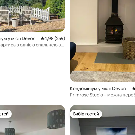
5, відгуки: 219
ум у місті Devon
Середня оцінка: 4,98 з 5, відгуки: 259
4,98 (259)
вартира з однією спальнею з
 море.
Кондомініум у місті Devon
С
Primrose Studio – можна пере
домашніми тваринами, прива
парковка
стей
Вибір гостей
стей
Вибір гостей