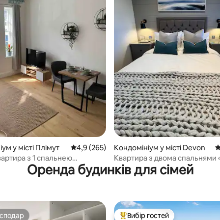
5, відгуки: 319
ум у місті Плімут
Середня оцінка: 4,9 з 5, відгуки: 265
4,9 (265)
Кондомініум у місті Devon
С
вартира з 1 спальнею
Квартира з двома спальнями «
Оренда будинків для сімей
ТОВНЕ ПАРКУВАННЯ*
ican
осподар
Вибір гостей
осподар
Топ вибір гостей