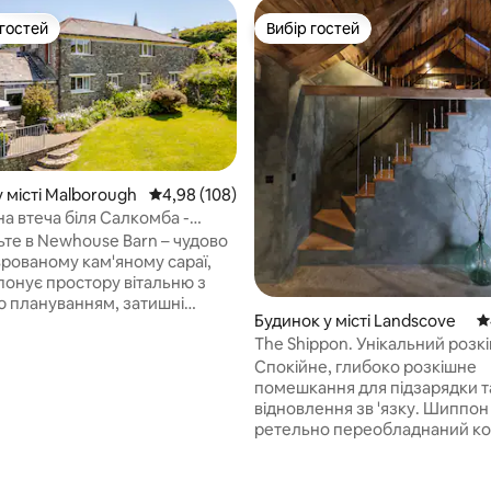
 гостей
Вибір гостей
р гостей
Вибір гостей
 місті Malborough
Середня оцінка: 4,98 з 5, відгуки: 108
4,98 (108)
а втеча біля Салкомба -
 Barn.
ьте в Newhouse Barn – чудово
врованому кам'яному сараї,
понує простору вітальню з
ю плануванням, затишні
Будинок у місті Landscove
С
а захопливі панорамні
The Shippon. Унікальний розк
 на мальовничу сільську
відпочинок у Південному Дево
ь. Розташований у місці
Спокійне, глибоко розкішне
йної природної краси,
помешкання для підзарядки т
му для перебування
відновлення зв 'язку. Шиппон 
 усього року, цей готель
ретельно переобладнаний ко
 спокійний відпочинок,
коров' ячий сарай з підігрівом,
 перебуваючи всього за
поліровані бетонні підлоги, м 
хвилин їзди від жвавого