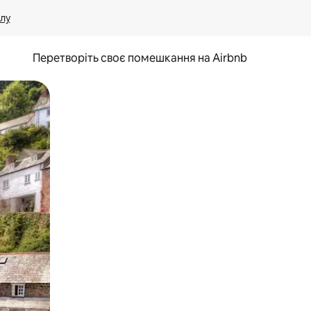
лу
Перетворіть своє помешкання на Airbnb
и дотику та гортання.