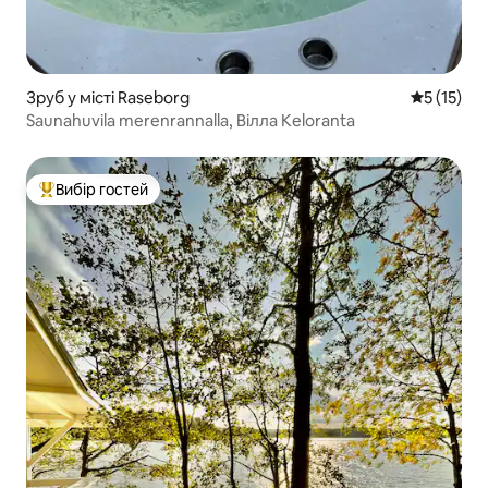
Зруб у місті Raseborg
Середня оц
5 (15)
Saunahuvila merenrannalla, Вілла Keloranta
Вибір гостей
Топ вибір гостей