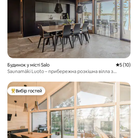
Будинок у місті Salo
Середня оц
5 (10)
Saunamäki Luoto – прибережна розкішна вілла з
джакузі
Вибір гостей
Топ вибір гостей