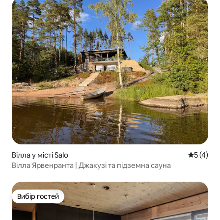
Вілла у місті Salo
Середня о
5 (4)
Вілла Ярвенранта | Джакузі та підземна сауна
Вибір гостей
Вибір гостей