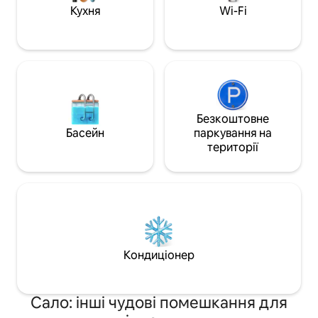
міні-гольфом і м
(Netflix,Disney+), Wi-Fi, кавоварка,
Кухня
Wi-Fi
природними сте
чайник, тостер, пральна машина,
пилосос. Посуд на вісім персон і
кухонне приладдя. Постільна білизна
та рушники надаються помешканням.
До квартири входить безкоштовне
паркомісце.
Безкоштовне
Басейн
паркування на
території
Кондиціонер
Сало: інші чудові помешкання для