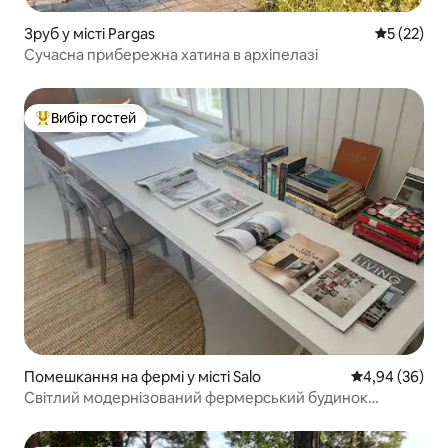
Зруб у місті Pargas
Середня оц
5 (22)
Сучасна прибережна хатина в архіпелазі
Вибір гостей
Топ вибір гостей
Помешкання на фермі у місті Salo
Середня оцінка
4,94 (36)
Світлий модернізований фермерський будинок
посеред полів