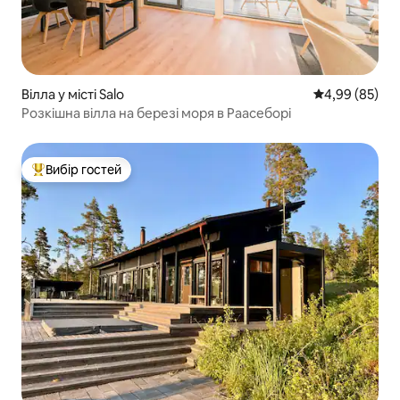
Вілла у місті Salo
Середня оцінка
4,99 (85)
Розкішна вілла на березі моря в Раасеборі
Вибір гостей
Топ вибір гостей