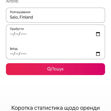
Airbnb
Розташування
Отримавши результати пошуку, використовуйте для навігації с
Прибуття
Виїзд
Пошук
Коротка статистика щодо оренди