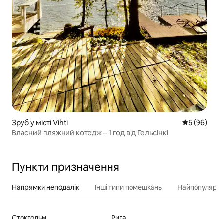
Зруб у місті Vihti
Середня оц
5 (96)
Власний пляжний котедж – 1 год від Гельсінкі
Пункти призначення
Напрямки неподалік
Інші типи помешкань
Найпопулярн
Стокгольм
Рига