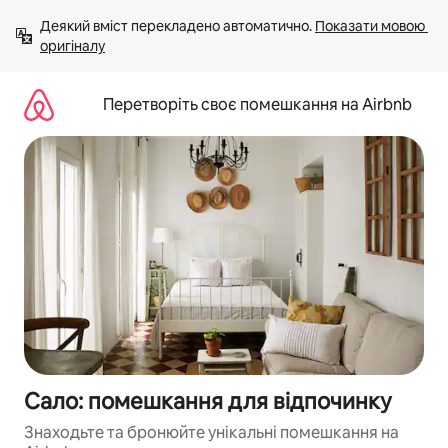
Перейти
Деякий вміст перекладено автоматично. 
Показати мовою 
до
оригіналу
вмісту
Перетворіть своє помешкання на Airbnb
Сало: помешкання для відпочинку
Знаходьте та бронюйте унікальні помешкання на