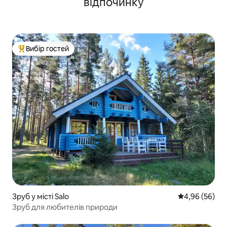
відпочинку
Вибір гостей
Топ вибір гостей
Зруб у місті Salo
Середня оцінка
4,96 (56)
Зруб для любителів природи