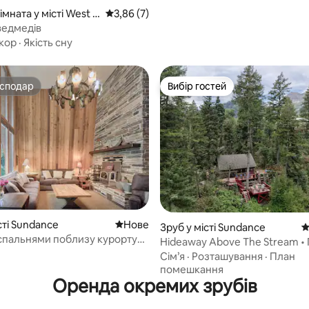
мната у місті West V
Середня оцінка: 3,86 з 5, відгуки: 7
3,86 (7)
ведмедів
кор
·
Якість сну
осподар
Вибір гостей
осподар
Вибір гостей
 5, відгуки: 25
сті Sundance
Нове місце для розміщення
Нове
Зруб у місті Sundance
С
5 спальнями поблизу курорту
Hideaway Above The Stream • Г
| Місце для багаття + струмок
зруби в Юті
Сім’я
·
Розташування
·
План
помешкання
Оренда окремих зрубів