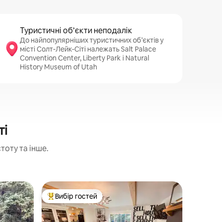
Туристичні об’єкти неподалік
До найпопулярніших туристичних об’єктів у
місті Солт-Лейк-Сіті належать Salt Palace
Convention Center, Liberty Park і Natural
History Museum of Utah
ті
тоту та інше.
Зруб у м
Вибір гостей
Вибір
Топ вибір гостей
Топ виб
4 ліжка 
Гідромас
Кількіст