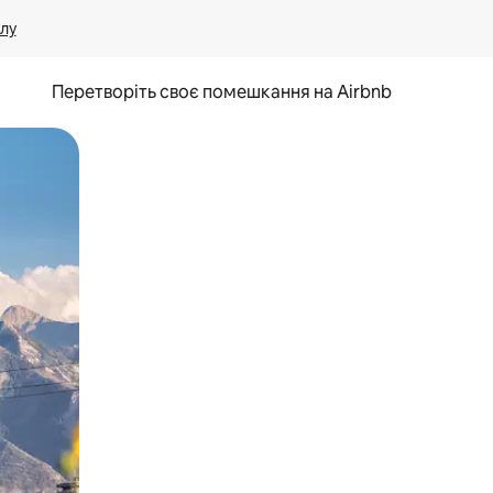
лу
Перетворіть своє помешкання на Airbnb
и дотику та гортання.