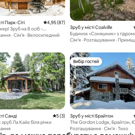
5, відгуки: 110
сті Парк-Сіті
Середня оцінка: 4,95 з 5, відгуки: 87
4,95 (87)
Зруб у місті Coalville
ер! Зруб на 8 осіб –
Будинок «Соняшник» з гідро
/2,5 ванні кімнати
вання
·
Сім’я
·
Велосипедний
ванною над Парк-Сіті
Сім’я
·
Розташування
·
Приміщ
утів
Вибір гостей
Вибір гостей
 5, відгуки: 45
сті Санді
Середня оцінка: 5 з 5, відгуки: 3
5 (3)
Зруб у місті Брайтон
зруб Ла Кайє біля річки
The Gordon Lodge, Брайтон, 
вання
Розташування
·
Сім’я
·
Тихо