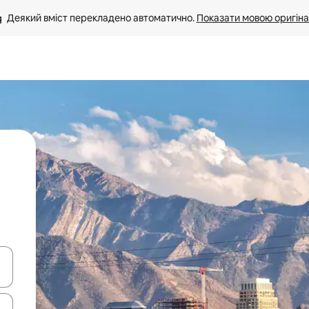
Деякий вміст перекладено автоматично. 
Показати мовою оригіна
я навігації сторінкою клавіші зі стрілками вгору та вниз або жест