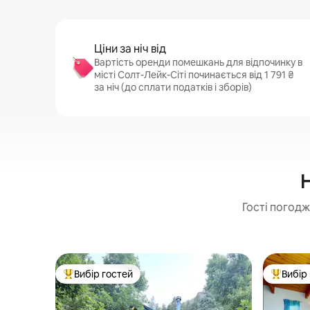
Ціни за ніч від
Вартість оренди помешкань для відпочинку в
місті Солт-Лейк-Сіті починається від 1 791 ₴
за ніч (до сплати податків і зборів)
Н
Гості погодж
Вибір гостей
Вибір
Топ вибір гостей
Топ вибі