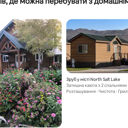
ів, де можна перебувати з домашні
Зруб у місті North Salt Lake
 5, відгуки: 36
Затишна каюта з 2 спальнями 
Солт-Лейк-Сіті
Розташування
·
Чистота
·
Грил