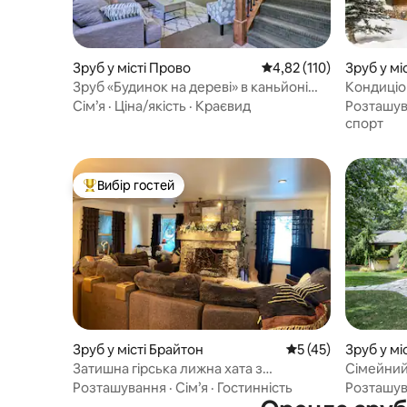
Зруб у місті Прово
Середня оцінка: 4,82 з 
4,82 (110)
Зруб у мі
Зруб «Будинок на дереві» в каньйоні
Кондиціон
Прово з видом на гори
2 спальні
Сім’я
·
Ціна/якість
·
Краєвид
Розташу
1500 кв. ф
спорт
Вибір гостей
Топ вибір гостей
Зруб у місті Брайтон
Середня оцінка: 5 з
5 (45)
Зруб у мі
Затишна гірська лижна хата з
Сімейний 
гідромасажною ванною
Розташування
·
Сім’я
·
Гостинність
Розташу