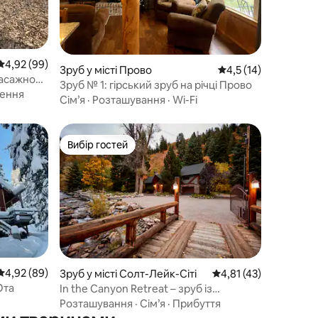
Середня оцінка: 4,92 з 5, відгуки: 99
4,92 (99)
Зруб у місті Прово
Середня оцінка: 4,5 
4,5 (14)
масажною
Зруб № 1: гірський зруб на річці Прово
ення
Сім’я
·
Розташування
·
Wi-Fi
Вибір гостей
Вибір гостей
Середня оцінка: 4,92 з 5, відгуки: 89
4,92 (89)
Зруб у місті Солт-Лейк-Сіті
Середня оцінка: 4,81 
4,81 (43)
Юта
In the Canyon Retreat – зруб із
гідромасажною ванною
Розташування
·
Сім’я
·
Прибуття