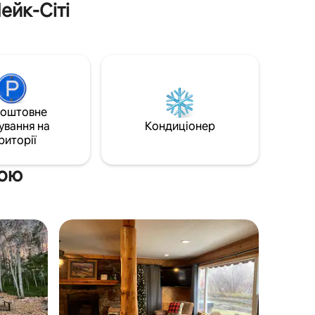
ейк-Сіті
історії! Ми каталися на лижах протягом
о
усього травня! А ми вже казали про
і серед
гідромасажну ванну?!
коштовне
ування на
Кондиціонер
риторії
ною