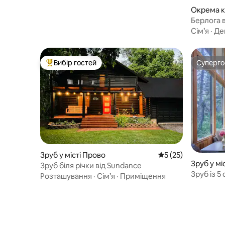
Окрема кі
alley City
Берлога 
Сім’я
·
Де
Вибір гостей
Суперг
Топ вибір гостей
Суперг
Зруб у місті Прово
Середня оцінка: 5 з
5 (25)
Зруб у мі
Зруб біля річки від Sundance
Зруб із 
Розташування
·
Сім’я
·
Приміщення
Sundance 