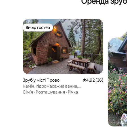
Оренда зруб
Вибір гостей
Вибір гостей
Зруб у місті Прово
Середня оцінка: 4,92 з
4,92 (36)
Камін, гідромасажна ванна,
мінібудинок, незрівнянний шарм
Сім’я
·
Розташування
·
Річка