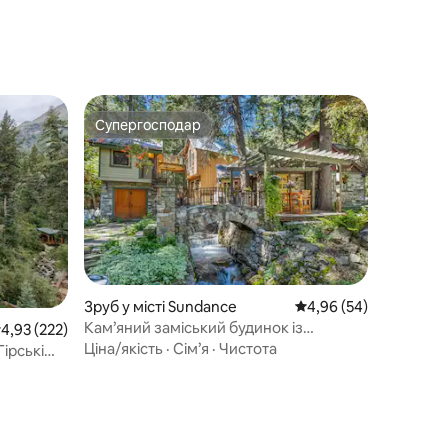
Супергосподар
Супергосподар
Зруб у місті Sundance
Середня оцінка: 4,96 з
4,96 (54)
Кам’яний заміський будинок із
ередня оцінка: 4,93 з 5, відгуки: 222
4,93 (222)
казковим камінням – біля річки,
Ціна/якість
·
Сім’я
·
Чистота
ірські
гідромасажна ванна, камін, недалеко
від курорту