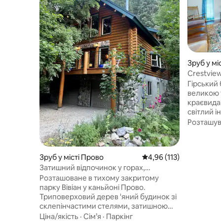
Зруб у мі
Crestvie
Гірський 
великою 
краєвидами. Це помеш
світлий і
елемента
Розташу
простори
обкладеною цег
до цілор
Зруб у місті Прово
Середня оцінка: 4,96 з 
4,96 (113)
пішохідни
Затишний відпочинок у горах,
гірськоли
SoMuchPow!
світового рівня.
Розташоване в тихому закритому
централь
парку Вівіан у каньйоні Прово.
машина / 
Триповерховий дерев 'яний будинок зі
2 газові 
склепінчастими стелями, затишною
патіо з м
дров' яною піччю, окремою головною
Ціна/якість
·
Сім’я
·
Паркінг