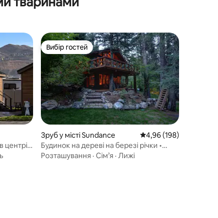
ми тваринами
Вибір гостей
Вибір гостей
Зруб у місті Sundance
Середня оцінка: 4,96 з 
4,96 (198)
в центрі
Будинок на дереві на березі річки •
Гірські зруби в Юті
ь
Розташування
·
Сім’я
·
Лижі