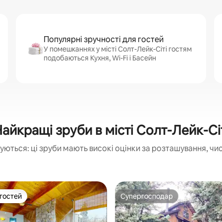
Популярні зручності для гостей
У помешканнях у місті Солт-Лейк-Сіті гостям
подобаються Кухня, Wi-Fi і Басейн
айкращі зруби в місті Солт-Лейк-Сі
уються: ці зруби мають високі оцінки за розташування, чис
 гостей
Супергосподар
р гостей
Супергосподар