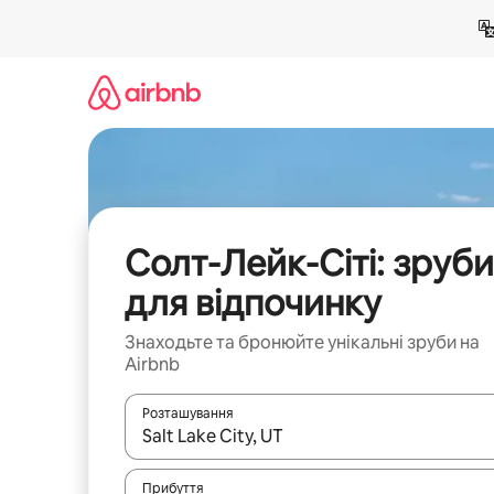
Перейти
до
вмісту
Солт-Лейк-Сіті: зруби
для відпочинку
Знаходьте та бронюйте унікальні зруби на
Airbnb
Розташування
Отримавши результати пошуку, використовуйте дл
Прибуття