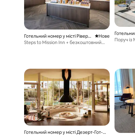
Готельний
Готельний номер у місті Ріверс
Нове місце для р
Нове
lle
Поруч із M
айд
Steps to Mission Inn + безкоштовний
безкошто
сніданок, басейн і тренажерний зал
Готельний номер у місті Дезерт-Гот-С