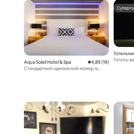
Суперг
Суперг
Готельний
Гот-Спрін
Готель-ре
Aqua Soleil Hotel & Spa
Середня оцінка: 4,89 з
4,89 (19)
для доро
Стандартний одномісний номер із
ліжком розміру «king size»