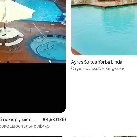
Ayres Suites Yorba Linda
Студія з ліжком king-size
й номер у місті Юк
Середня оцінка: 4,58 з 5, відгуки: 136
4,58 (136)
оке двоспальне ліжко