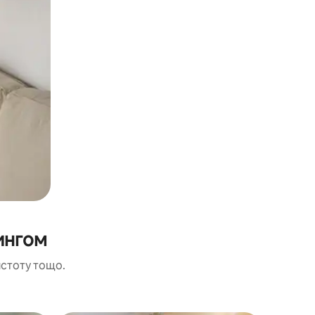
ингом
истоту тощо.