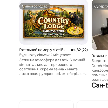
Супергосподар
Суперг
Супергосподар
Суперг
Готельний номер у місті Биг
Середня оцінка: 4,82 з
4,82 (22)
Бер Лејк
Будинок у сільській місцевості
Готельни
Затишна атмосфера для всіх. У кожній
a Linda
Бюджетне
кімнаті є вікно для природного
Лома-Лін
Dutch Mot
освітлення, окрема ванна кімната,
Каліфорн
ліжко розміру «queen size», обігрівач та
помешкан
телевізор з плоским екраном і
розташов
кабельним телебаченням. У
Сан-Б
Redlands 
невеликому готелі є 6 кімнат, а
автострад
безпосередньо внизу розташований
зручно д
сімейний бізнес Country Kitchen.
визначних
Відкрито з 7:00 до 15:00. Ми також
парк розв
знаходимося поруч з усіма видами
центр Na