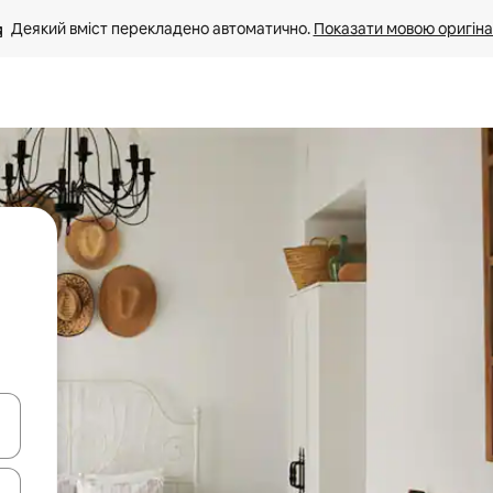
Деякий вміст перекладено автоматично. 
Показати мовою оригіна
я навігації сторінкою клавіші зі стрілками вгору та вниз або жест