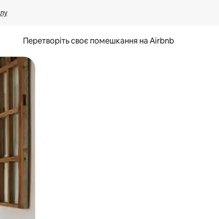
лу
Перетворіть своє помешкання на Airbnb
и дотику та гортання.