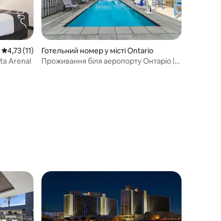
Середня оцінка: 4,73 з 5, відгуки: 11
4,73 (11)
Готельний номер у місті Ontario
ta Arena!
Проживання біля аеропорту Онтаріо |
Відкритий басейн + повністю
обладнана кухня