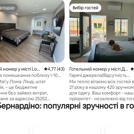
осподар
Вибір гостей
осподар
Вибір гостей
 5, відгуки: 22
й номер у місті Lom
Середня оцінка: 4,77 з 5, відгуки: 43
4,77 (43)
Готельний номер у місті Де
С
зерт-Гот-Спрінґс
 помешкання поблизу I-10
Гарячі джерела|Відсутність
да
обов’язкового одягу|Дозволе
el у Лома-Лінді, штат
Ми тепло вітаємо всіх гостей в
куріння марихуани|21+
ія, – це бюджетне
21 року в нашому 420 зручном
ня без зайвих витрат,
для одягу. Ваш комфорт - наш
ане за адресою 25252
пріоритет - незалежно від тог
ернардіно: популярні зручності в г
Boulevard, недалеко від
бажаєте ви залишатися в одяз
и I-10. Від нього можна
насолоджуватися більш при
істатися до найближчих
гарячими джерелами, наш
 місць, таких як сімейний
шанобливий персонал тут, що
аг Fiesta Village, виставковий
почувалися абсолютно комфо
tional Orange Show Event
Зверніть увагу, що ми не є го