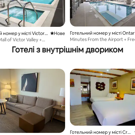
Готельний номер у місті Ontar
 номер у місті Victorvi
Нове місце для розміщення
Нове
озміщення
Minutes From the Airport + Fre
all of Victor Valley +
Breakfast & Pool
вний сніданок і басейн
Готелі з внутрішнім двориком
Готельний номер у місті Cre