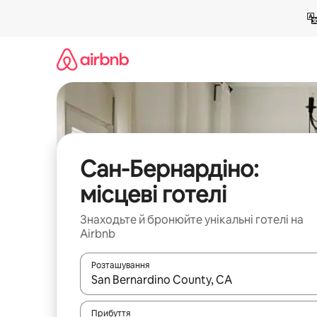
Перейти
до
вмісту
Сан-Бернардіно:
місцеві готелі
Знаходьте й бронюйте унікальні готелі на
Airbnb
Розташування
Отримавши результати пошуку, використовуйте дл
Прибуття