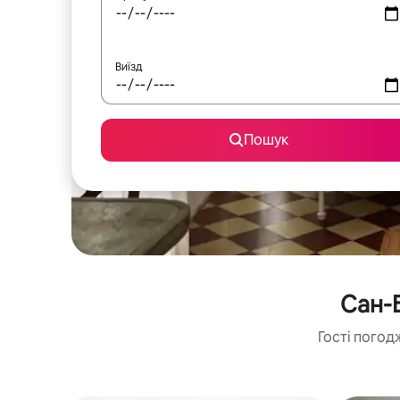
Виїзд
Пошук
Сан-
Гості погод