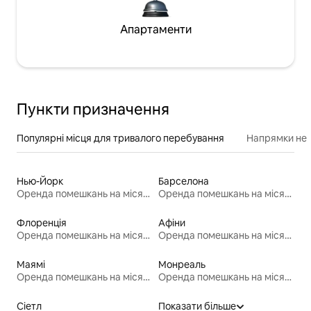
Апартаменти
Пункти призначення
Популярні місця для тривалого перебування
Напрямки неп
Нью-Йорк
Барселона
Оренда помешкань на місяць
Оренда помешкань на місяць
Флоренція
Афіни
Оренда помешкань на місяць
Оренда помешкань на місяць
Маямі
Монреаль
Оренда помешкань на місяць
Оренда помешкань на місяць
Сіетл
Показати більше