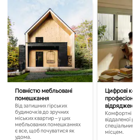
Повністю мебльовані
Цифрові кочі
помешкання
професіонал
відрядження
Від затишних гірських
будиночків до зручних
Комфортні по
міських квартир – у цих
віддаленої роб
мебльованих помешканнях
спеціальним 
є все, щоб почуватися як
місцем.
удома.