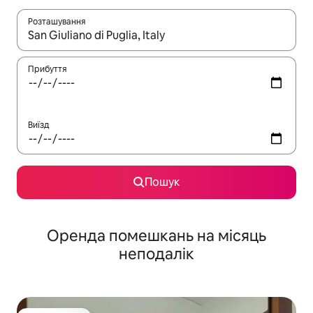
Розташування
Отримавши результати пошуку, використовуйте для навігації с
Прибуття
Виїзд
Пошук
Оренда помешкань на місяць
неподалік