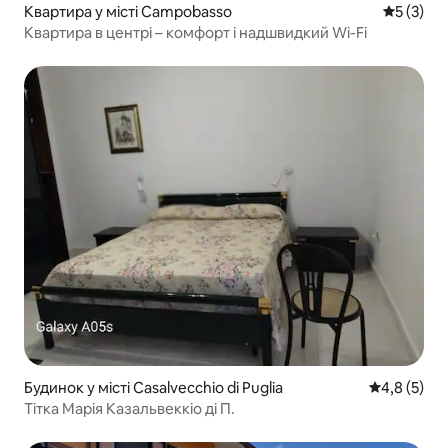
Квартира у місті Campobasso
Середня о
5 (3)
Квартира в центрі – комфорт і надшвидкий Wi-Fi
Будинок у місті Casalvecchio di Puglia
Середня оці
4,8 (5)
Тітка Марія Казальвеккіо ді П.