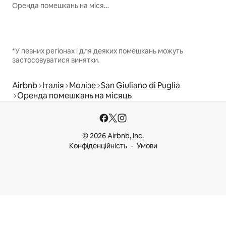
Оренда помешкань на місяць
*У певних регіонах і для деяких помешкань можуть
застосовуватися винятки.
Airbnb
Італія
Молізе
San Giuliano di Puglia
Оренда помешкань на місяць
© 2026 Airbnb, Inc.
Конфіденційність
Умови