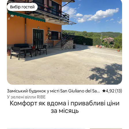
Вибір гостей
Вибір гостей
Заміський будинок у місті San Giuliano del San
Середня оцінк
4,92 (13)
nio
У зелені вілли RIBE
Комфорт як вдома і привабливі ціни
за місяць