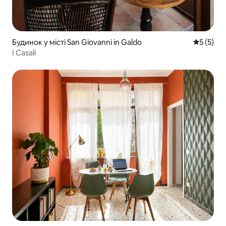
Будинок у місті San Giovanni in Galdo
Середня о
5 (5)
I Casali