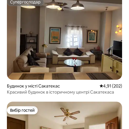
Супергосподар
Супергосподар
Будинок у місті Сакатекас
Середня оцінка
4,91 (202)
Красивий будинок в історичному центрі Сакатекаса
Вибір гостей
Вибір гостей