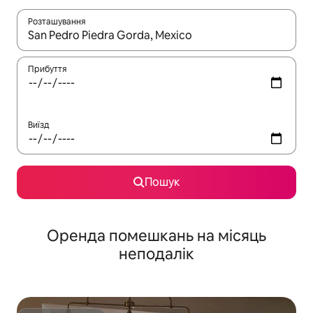
Розташування
Отримавши результати пошуку, використовуйте для навігації с
Прибуття
Виїзд
Пошук
Оренда помешкань на місяць
неподалік