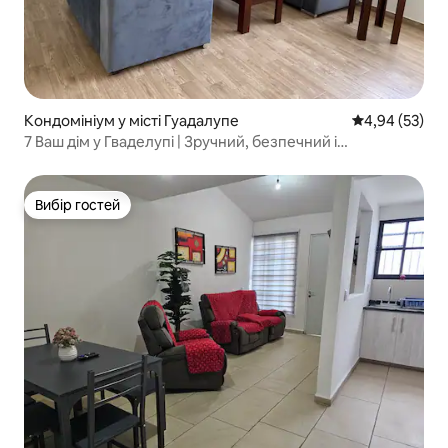
Кондомініум у місті Гуадалупе
Середня оцінк
4,94 (53)
7 Ваш дім у Гваделупі | Зручний, безпечний і
обладнаний
Вибір гостей
Вибір гостей