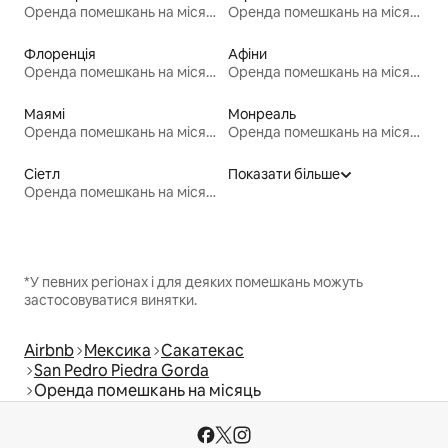
Оренда помешкань на місяць
Оренда помешкань на місяць
Флоренція
Афіни
Оренда помешкань на місяць
Оренда помешкань на місяць
Маямі
Монреаль
Оренда помешкань на місяць
Оренда помешкань на місяць
Сіетл
Показати більше
Оренда помешкань на місяць
*У певних регіонах і для деяких помешкань можуть
застосовуватися винятки.
Airbnb
Мексика
Сакатекас
San Pedro Piedra Gorda
Оренда помешкань на місяць