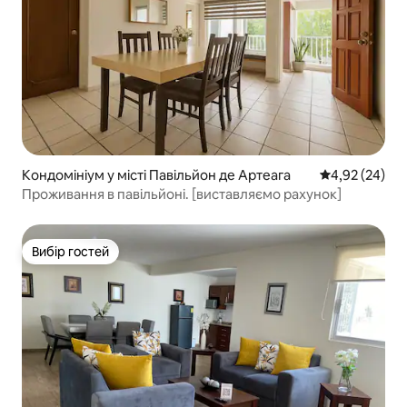
Кондомініум у місті Павільйон де Артеага
Середня оцінк
4,92 (24)
Проживання в павільйоні. [виставляємо рахунок]
Вибір гостей
Вибір гостей