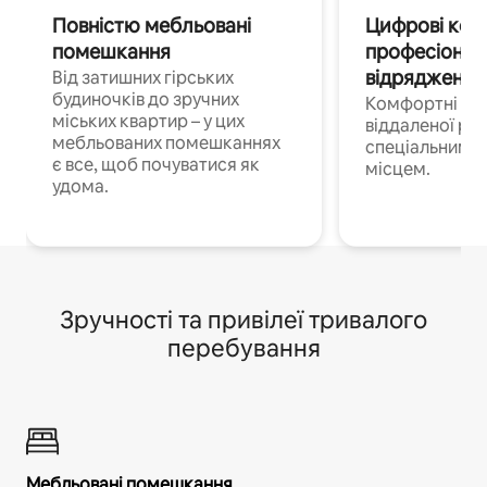
Повністю мебльовані
Цифрові кочі
помешкання
професіонал
відрядження
Від затишних гірських
будиночків до зручних
Комфортні по
міських квартир – у цих
віддаленої роб
мебльованих помешканнях
спеціальним 
є все, щоб почуватися як
місцем.
удома.
Зручності та привілеї тривалого
перебування
Мебльовані помешкання