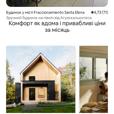
Будинок у місті Fraccionamiento Santa Elena
Середня оцінк
4,73 (71)
Зручний будинок на північ від Агуаскальєнтеса
Комфорт як вдома і привабливі ціни
за місяць