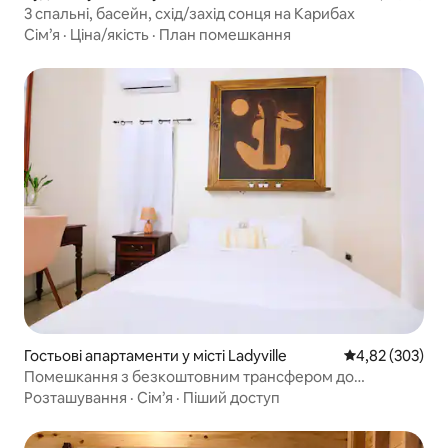
3 спальні, басейн, схід/захід сонця на Карибах
Сім’я
·
Ціна/якість
·
План помешкання
Гостьові апартаменти у місті Ladyville
Середня оцінка:
4,82 (303)
Помешкання з безкоштовним трансфером до
аеропорту – Ladyville Lam
Розташування
·
Сім’я
·
Піший доступ