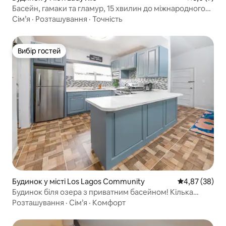
Басейн, гамаки та гламур, 15 хвилин до міжнародного
аеропорту
Сім’я
·
Розташування
·
Точність
Вибір гостей
Вибір гостей
Будинок у місті Los Lagos Community
Середня оцінк
4,87 (38)
Будинок біля озера з приватним басейном! Кілька
хвилин від аеропорту
Розташування
·
Сім’я
·
Комфорт