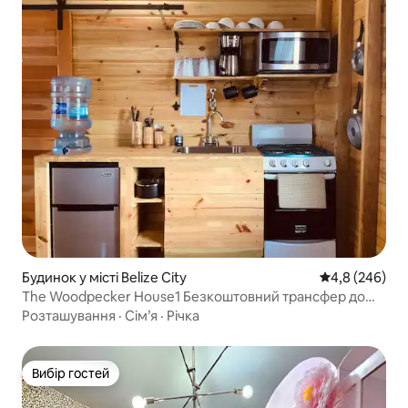
Будинок у місті Belize City
Середня оцінка
4,8 (246)
The Woodpecker House1 Безкоштовний трансфер до
аеропорту
Розташування
·
Сім’я
·
Річка
Вибір гостей
Вибір гостей