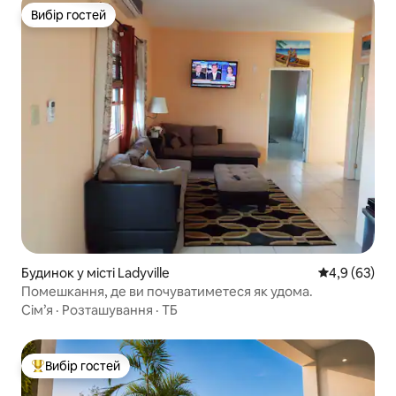
Вибір гостей
Вибір гостей
Будинок у місті Ladyville
Середня оцін
4,9 (63)
Помешкання, де ви почуватиметеся як удома.
Сім’я
·
Розташування
·
ТБ
Вибір гостей
Топ вибір гостей