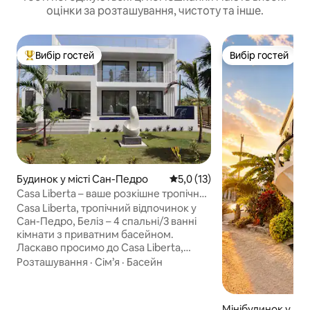
оцінки за розташування, чистоту та інше.
Вибір гостей
Вибір гостей
Топ вибір гостей
Вибір гостей
Будинок у місті Сан-Педро
Середня оцінка: 5,0 з 5, відгу
5,0 (13)
Casa Liberta – ваше розкішне тропічне
помешкання
Casa Liberta, тропічний відпочинок у
Сан-Педро, Беліз – 4 спальні/3 ванні
кімнати з приватним басейном.
Ласкаво просимо до Casa Liberta,
вашого ідеального відпочинку на
Розташування
·
Сім’я
·
Басейн
острові! Цей просторий будинок для
відпочинку з 4 спальнями та 3 ванними
кімнатами розташований на відстані
Мінібудинок у міс