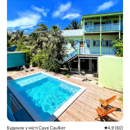
Будинок у місті Caye Caulker
Середня оцін
4,9 (60)