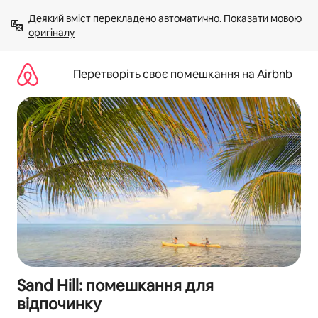
Перейти
Деякий вміст перекладено автоматично. 
Показати мовою 
до
оригіналу
вмісту
Перетворіть своє помешкання на Airbnb
Sand Hill: помешкання для
відпочинку