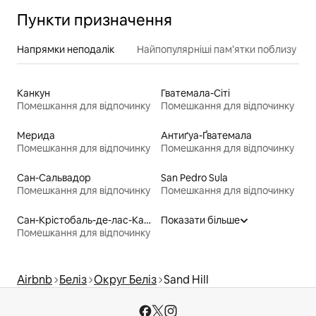
Пункти призначення
Напрямки неподалік
Найпопулярніші пам’ятки поблизу
Канкун
Гватемала-Сіті
Помешкання для відпочинку
Помешкання для відпочинку
Мерида
Антиґуа-Ґватемала
Помешкання для відпочинку
Помешкання для відпочинку
Сан-Сальвадор
San Pedro Sula
Помешкання для відпочинку
Помешкання для відпочинку
Сан-Крістобаль-де-лас-Касас
Показати більше
Помешкання для відпочинку
Airbnb
Беліз
Округ Беліз
Sand Hill