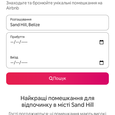
Знаходьте та бронюйте унікальні помешкання на
Airbnb
Розташування
Отримавши результати пошуку, використовуйте для навігації с
Прибуття
Виїзд
Пошук
Найкращі помешкання для
відпочинку в місті Sand Hill
Гості погоджуються: ці помешкання мають високі