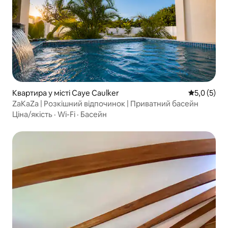
Квартира у місті Caye Caulker
Середня оці
5,0 (5)
ZaKaZa | Розкішний відпочинок | Приватний басейн
Ціна/якість
·
Wi-Fi
·
Басейн