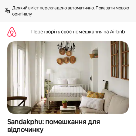
Перейти
Деякий вміст перекладено автоматично. 
Показати мовою 
до
оригіналу
вмісту
Перетворіть своє помешкання на Airbnb
Sandakphu: помешкання для
відпочинку