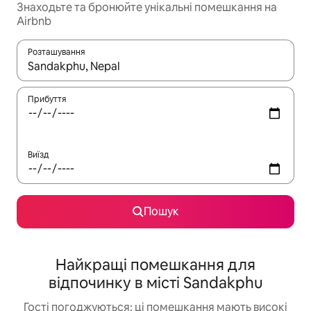
Знаходьте та бронюйте унікальні помешкання на
Airbnb
Розташування
Отримавши результати пошуку, використовуйте для навігації с
Прибуття
Виїзд
Пошук
Найкращі помешкання для
відпочинку в місті Sandakphu
Гості погоджуються: ці помешкання мають високі