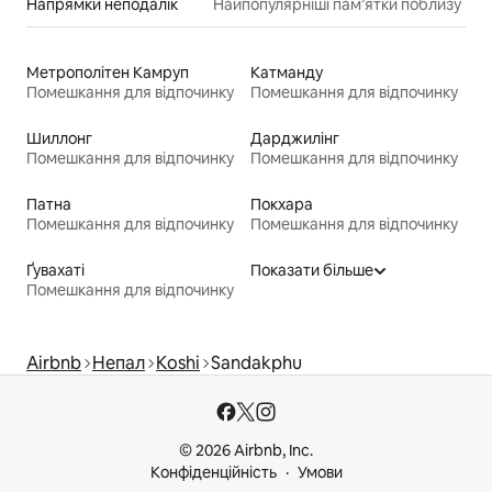
Напрямки неподалік
Найпопулярніші пам’ятки поблизу
Метрополітен Камруп
Катманду
Помешкання для відпочинку
Помешкання для відпочинку
Шиллонг
Дарджилінг
Помешкання для відпочинку
Помешкання для відпочинку
Патна
Покхара
Помешкання для відпочинку
Помешкання для відпочинку
Ґувахаті
Показати більше
Помешкання для відпочинку
Airbnb
Непал
Koshi
Sandakphu
© 2026 Airbnb, Inc.
Конфіденційність
Умови