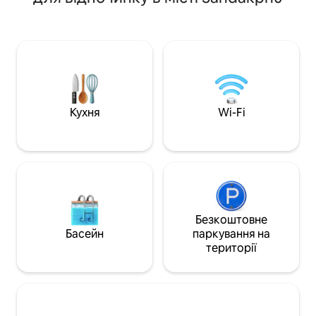
Насолоджуйтеся 
прогулятися дорогою, облицьованою
обладнаною кухн
соснами та детоксикацією, уникаючи
високошвидкісним
неприємного руху та туристичного
безперебійним к
перевантаження в тісному
інверторному ре
Дарджілінгу, це місце для вас. У нас є
живлення. Maya,
приватний паркінг із закритими
поблизу аеропорт
дверима на два автомобілі.
ідеальний вибір 
перебування, від
Кухня
Wi-Fi
подорожей до гір
Безкоштовне
Басейн
паркування на
території