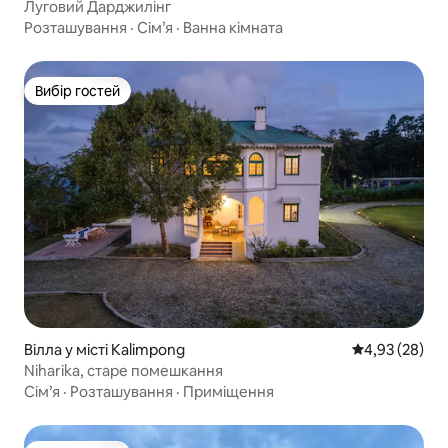
Луговий Дарджилінг
Розташування
·
Сім’я
·
Ванна кімната
Вибір гостей
Вибір гостей
Вілла у місті Kalimpong
Середня оцінк
4,93 (28)
Niharika, старе помешкання
Сім’я
·
Розташування
·
Приміщення