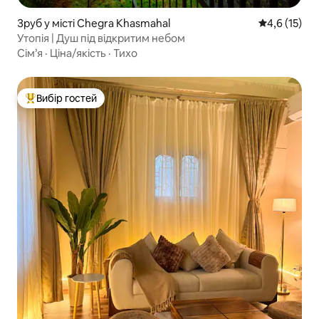
Зруб у місті Chegra Khasmahal
Середня оцін
4,6 (15)
Утопія | Душ під відкритим небом
Сім’я
·
Ціна/якість
·
Тихо
Вибір гостей
Топ вибір гостей