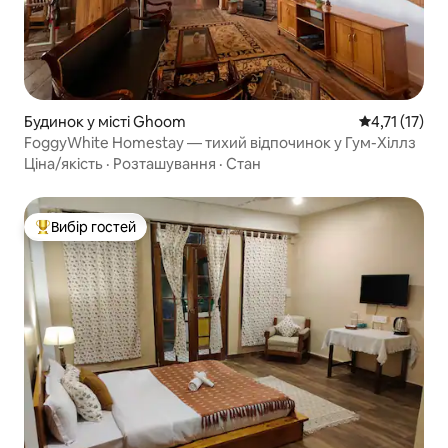
Будинок у місті Ghoom
Середня оцінк
4,71 (17)
FoggyWhite Homestay — тихий відпочинок у Гум-Хіллз
Ціна/якість
·
Розташування
·
Стан
Вибір гостей
Топ вибір гостей