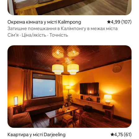
Окрема кімната у місті Kalimpong
Середня оцінка
4,99 (107)
Затишне помешкання в Калімпонгу в межах міста
Сім’я
·
Ціна/якість
·
Точність
Квартира у місті Darjeeling
Середня оцінк
4,75 (61)