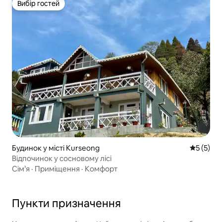
Вибір гостей
Вибір гостей
Будинок у місті Kurseong
Середня о
5 (5)
Відпочинок у сосновому лісі
Сім’я
·
Приміщення
·
Комфорт
Пункти призначення