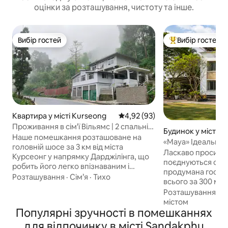
оцінки за розташування, чистоту та інше.
Вибір гостей
Вибір гостей
Вибір гостей
Топ вибір гостей
Квартира у місті Kurseong
Середня оцінка: 4,92 з 5, відгу
4,92 (93)
Проживання в сім'ї Вільямс | 2 спальні,
Будинок у місті Sil
вітальня, кухня | Безкоштовний
Наше помешкання розташоване на
«Maya» Ідеальна з
сніданок
головній шосе за 3 км від міста
подорожі Преміум
Ласкаво просимо 
Курсеонг у напрямку Дарджілінга, що
+ кухня Приватни
поєднуються спок
робить його легко впізнаваним і
продумана гостин
доступним для гостей, які планують
Розташування
·
Сім’я
·
Тихо
всього за 300 мет
привезти власні транспортні засоби
дороги, Maya про
Розташування
·
С
або гості, які приїжджають на спільних
відпочинок від мі
містом
таксі. Якщо ваш порядок денний
Популярні зручності в помешканнях
водночас забезп
полягає в тому, щоб відпочивати,
доступ до інфрас
для відпочинку в місті Sandakphu
читати, працювати не виходячи з дому,