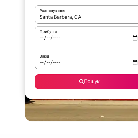
Розташування
Отримавши результати пошуку, використовуйте дл
Прибуття
Виїзд
Пошук