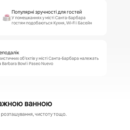
Популярні зручності для гостей
У помешканнях у місті Санта-Барбара
гостям подобаються Кухня, Wi-Fi і Басейн
неподалік
истичних об’єктів у місті Санта-Барбара належать
a Barbara Bowl і Paseo Nuevo
сажною ванною
 розташування, чистоту тощо.