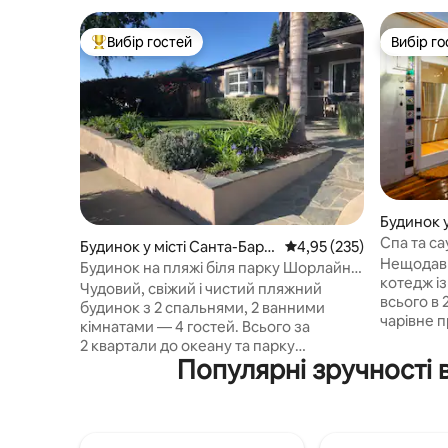
Вибір гостей
Вибір го
Топ вибір гостей
Вибір го
Будинок у
ра
Спа та с
Будинок у місті Санта-Барб
Середня оцінка: 4,95 з 
4,95 (235)
котеджі~
Нещодав
ара
Будинок на пляжі біля парку Шорлайн –
котедж і
3 квартали до океану
Чудовий, свіжий і чистий пляжний
всього в 
будинок з 2 спальнями, 2 ванними
чарівне 
кімнатами — 4 гостей. Всього за
ліжком/1
2 квартали до океану та парку
неймові
Популярні зручності
Шорлайн з дитячим майданчиком,
територія
барбекю та столиками для пікніків.
Розташова
Сходи вниз до пляжу за 3 квартали.
хвилин хо
Гарні пляжі, велосипедна доріжка,
парку Шо
ресторани та магазини поблизу. У