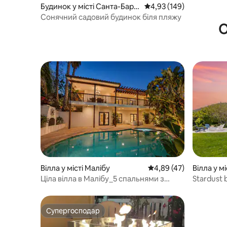
Будинок у місті Санта-Барб
Середня оцінка: 4,93 з 
4,93 (149)
ара
Сонячний садовий будинок біля пляжу
О
Вілла у місті Малібу
Середня оцінка: 4,89 з
4,89 (47)
Вілла у м
Ціла вілла в Малібу_5 спальнями з
Stardust 
басейном і спа-центром
гідромаса
Супергосподар
Супергосподар