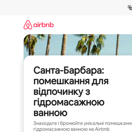
Перейти
до
вмісту
Санта-Барбара:
помешкання для
відпочинку з
гідромасажною
ванною
Знаходьте і бронюйте унікальні помешканн
гідромасажною ванною на Airbnb