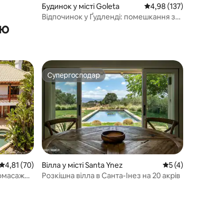
Будинок у місті Goleta
Середня оцінка: 4,98 з 
4,98 (137)
Відпочинок у Ґудленді: помешкання з
ою
басейном із підігрівом і гідромасажною
ванною
Супергосподар
Супергосподар
Середня оцінка: 4,81 з 5, відгуки: 70
4,81 (70)
Вілла у місті Santa Ynez
Середня оцінка: 5
5 (4)
ромасажна
Розкішна вілла в Санта-Інез на 20 акрів