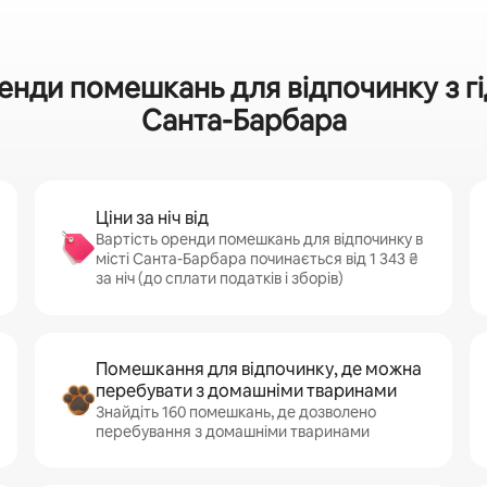
енди помешкань для відпочинку з г
Санта-Барбара
Ціни за ніч від
Вартість оренди помешкань для відпочинку в
місті Санта-Барбара починається від 1 343 ₴
за ніч (до сплати податків і зборів)
Помешкання для відпочинку, де можна
перебувати з домашніми тваринами
Знайдіть 160 помешкань, де дозволено
перебування з домашніми тваринами