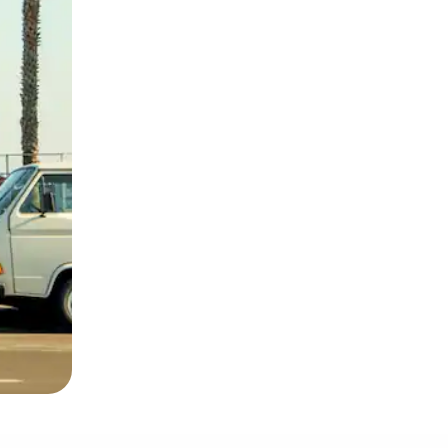
и дотику та гортання.