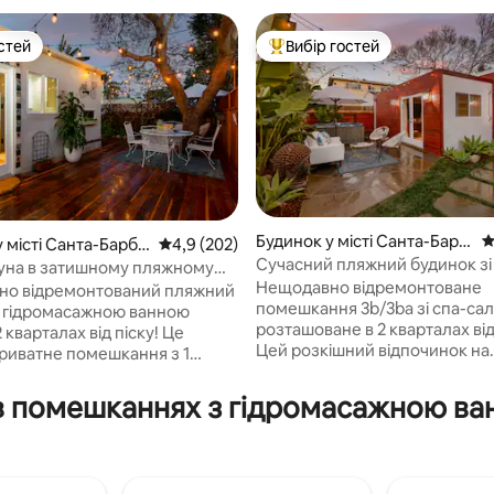
стей
Вибір гостей
стей
Топ вибір гостей
Будинок у місті Санта-Барб
С
 місті Санта-Барба
Середня оцінка: 4,9 з 5, відгуки: 202
4,9 (202)
ара
Сучасний пляжний будинок зі
ауна в затишному пляжному
5, відгуки: 235
центром і сауною
Нещодавно відремонтоване
 Пляж поруч
но відремонтований пляжний
помешкання 3b/3ba зі спа-са
з гідромасажною ванною
розташоване в 2 кварталах ві
2 кварталах від піску! Це
Цей розкішний відпочинок на
приватне помешкання з 1
узбережжі може похизуватис
 ванною може похвалитися
високоякісними елементами 
рними прибудинковими
 в помешканнях з гідромасажною ва
приголомшливими прибудин
ми зі спа-центром і сауною.
територіями. Неймовірне
не всього в 0,2 милі (5
розташування лише в 2 милях 
дьби) від пляжу Лідбеттер і
хвилинах ходьби) від пляжу Лі
рлайн. Насолоджуйтеся