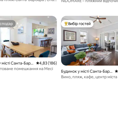
ж
NiDOMARE – пляжний відпочи
закритий двір
Нормандських островах
осподар
Вибір гостей
осподар
Топ вибір гостей
 місті Санта-Барб
Середня оцінка: 4,83 з 5, відгуки: 186
4,83 (186)
товане помешкання на Месі
Будинок у місті Санта-Барб
С
ара, Даунтаун
Вино, пляж, кафе, центр міста
дельфіни в межах пішої досту