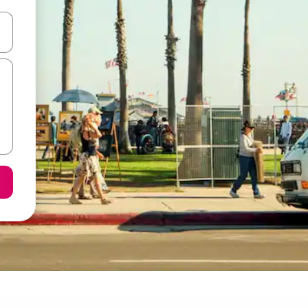
я навігації сторінкою клавіші зі стрілками вгору та вниз або жест