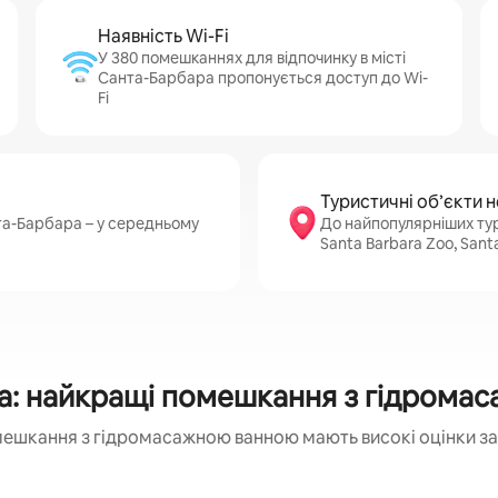
Наявність Wi-Fi
У 380 помешканнях для відпочинку в місті
Санта-Барбара пропонується доступ до Wi-
Fi
Туристичні об’єкти 
нта-Барбара – у середньому
До найпопулярніших тур
Santa Barbara Zoo, Sant
а: найкращі помешкання з гідрома
мешкання з гідромасажною ванною мають високі оцінки за