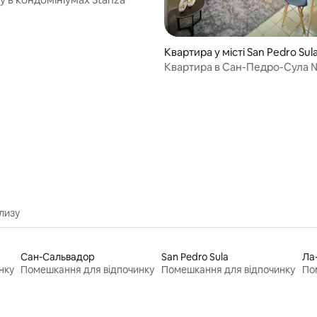
Квартира у місті San Pedro Sul
Квартира в Сан-Педро-Сула 
 5, відгуки: 18
лизу
Сан-Сальвадор
San Pedro Sula
Ла
нку
Помешкання для відпочинку
Помешкання для відпочинку
По