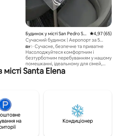
ить для
які
 з
 точок
йтеся
в
Будинок у місті San Pedro Sul
Середня оцінка: 4,97 з
4,97 (65)
a
Сучасний будинок | Аеропорт за 5
хвилин | Кондиціонер + повне
🏡✨ Сучасне, безпечне та приватне
обладнання
Насолоджуйтеся комфортним і
безтурботним перебуванням у нашому
помешканні, ідеальному для сімей,
місті Santa Elena
бізнес-мандрівників або коротких
відпочинків. Розташований у тихому та
стратегічному районі Сан-Педро-Сули,
він буде всього за 5 хвилин від
аеропорту та Олімпійського стадіону, з
легким доступом до основних точок
міста. У будинку є: Wi-Fi, кондиціонер,
обладнана кухня, приватна парковка,
коштовне
самостійне заселення. ✨Бронюйте з
ування на
Кондиціонер
упевненістю, ми будемо раді вітати вас!
риторії