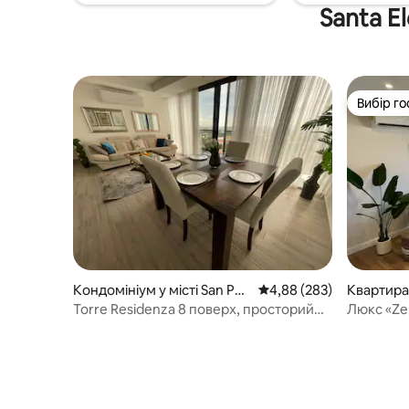
Santa E
Вибір го
Вибір го
Кондомініум у місті San Ped
Середня оцінка: 4,88 з 
4,88 (283)
Квартира 
ro Sula
la
Torre Residenza 8 поверх, просторий
Люкс «Zen
кондомініум, безпека