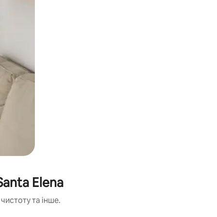
anta Elena
чистоту та інше.