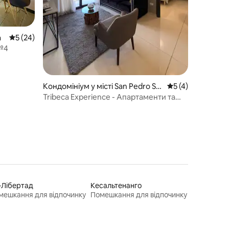
a
Середня оцінка: 5 з 5, відгуки: 24
5 (24)
№4
Кондомініум у місті San Pedro Sul
Середня оцінка: 5
5 (4)
a
Tribeca Experience - Апартаменти та
басейн у Сан-Педро-Сула
-Лібертад
Кесальтенанго
мешкання для відпочинку
Помешкання для відпочинку