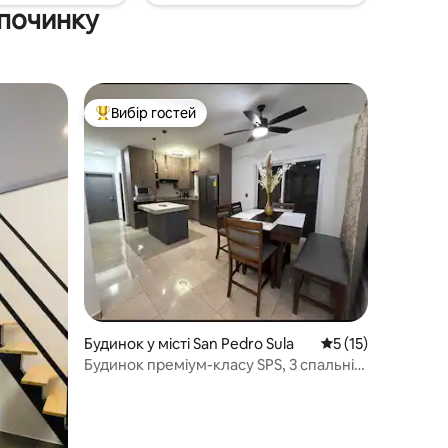
дпочинку
Вибір гостей
Топ вибір гостей
Будинок у місті San Pedro Sula
Середня оцінка: 5 
5 (15)
Будинок преміум-класу SPS, 3 спальні,
кондиціонер, Wi-Fi, охорона