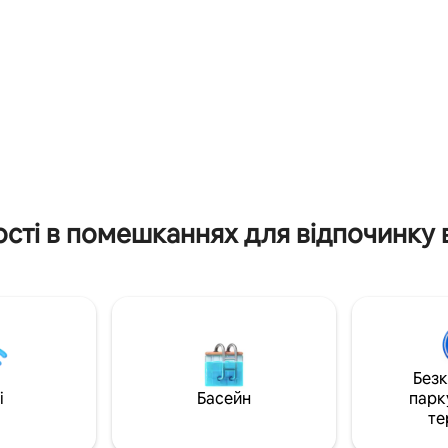
ТИ. БУДІВЛЯ З
перебування. Ідеально підход
РОМ, розташована в одному
пар, одиночних мандрівників, 
щих районів Сан-Педро-Сула,
шукають сучасне помешкання
езпечно і з багатьма
легким доступом до важливих
 поблизу
міста! Приходьте і насолоджу
враженнями від перебування 
унікальному помешканні!
сті в помешканнях для відпочинку в 
Без
i
Басейн
парк
те