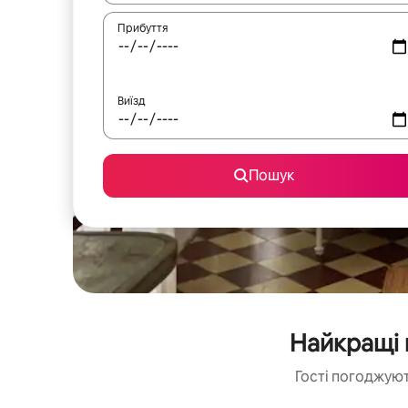
Прибуття
Виїзд
Пошук
Найкращі 
Гості погоджуют