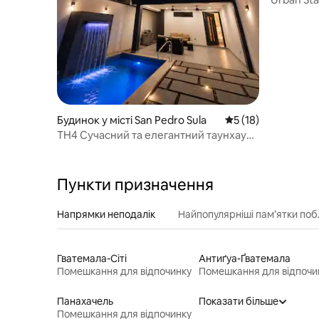
Будинок у місті San Pedro Sula
Середня оцінка: 5 з
5 (18)
TH4 Сучасний та елегантний таунхаус
із басейном
Пункти призначення
Напрямки неподалік
Найпопулярніші пам’ятки поб
Гватемала-Сіті
Антиґуа-Ґватемала
Помешкання для відпочинку
Помешкання для відпочи
Панахачель
Показати більше
Помешкання для відпочинку