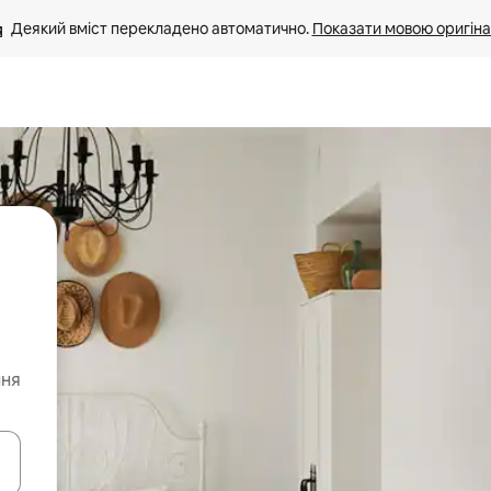
Деякий вміст перекладено автоматично. 
Показати мовою оригіна
ння
я навігації сторінкою клавіші зі стрілками вгору та вниз або жест