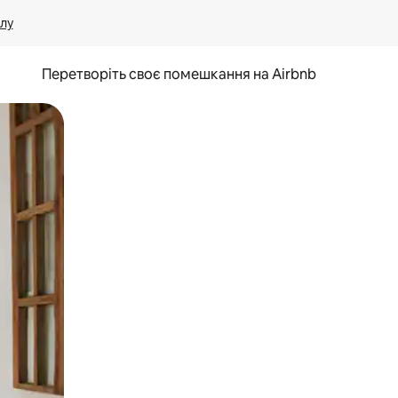
лу
Перетворіть своє помешкання на Airbnb
и дотику та гортання.