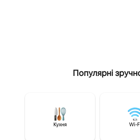
ЗАЗНАЧИ
всередину, перед вами відкриється
ГЕНЕРАТО
простора вітальня, залита природним
з найкра
світлом, що створює теплу та привітну
це дуже б
атмосферу. Вітальня плавно
заходами
переходить у їдальню та кухню, де
можна насолоджуватися їжею з
панорамним краєвидом на Ель-
Мерендон. Ми пропонуємо два криті
паркувальні місця.
Популярні зручно
Кухня
Wi-F