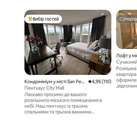
Вибір гостей
Суперг
Топ вибір гостей
Суперг
Лофт у мі
Сучасний
Розкішна
квартира , з
оформле
Кондомініум у місті San Ped
Середня оцінка: 4,95 з 
4,95 (110)
,відпочин
ro Sula
Пентхаус City Mall
повністю
Ласкаво просимо до вашого
забезпеч
розкішного міського помешкання в
перебув
небі. Наш пентхаус із трьома
Huespede
спальнями та трьома ванними
соціальн
кімнатами – це оселя елегантності та
зал, кіно
комфорту, створена, щоб вражати й
з них під
дарувати незабутні враження від
бронювання. НА 
проживання. Щойно ви зайдете