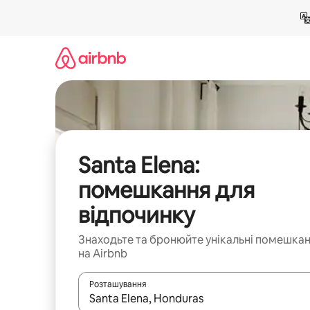
Перейти
до
вмісту
Santa Elena:
помешкання для
відпочинку
Знаходьте та бронюйте унікальні помешка
на Airbnb
Розташування
Отримавши результати пошуку, використовуйте дл