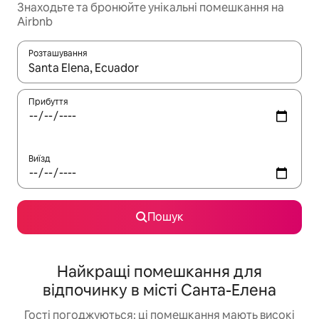
Знаходьте та бронюйте унікальні помешкання на
Airbnb
Розташування
Отримавши результати пошуку, використовуйте для навігації с
Прибуття
Виїзд
Пошук
Найкращі помешкання для
відпочинку в місті Санта-Елена
Гості погоджуються: ці помешкання мають високі