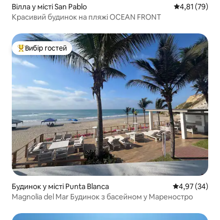
Вілла у місті San Pablo
Середня оцінк
4,81 (79)
Красивий будинок на пляжі OCEAN FRONT
Вибір гостей
Топ вибір гостей
Будинок у місті Punta Blanca
Середня оцінк
4,97 (34)
Magnolia del Mar Будинок з басейном у Мареностро