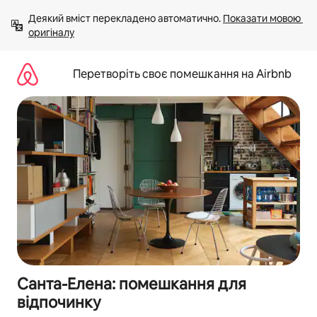
Перейти
Деякий вміст перекладено автоматично. 
Показати мовою 
до
оригіналу
вмісту
Перетворіть своє помешкання на Airbnb
Санта-Елена: помешкання для
відпочинку