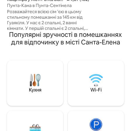
паркувальне джаку
ca
Пунта-Кана в Пунта-Сентінела
кондиціонер, гаря
Розважайтеся всією сім 'єю в цьому
DirecTV, ліжко ро
стильному помешканні за 145 км від
диван-ліжко, кух
Гуаякіля. У нас є 2 спальні, 2 ванні
основним посудом. Особливий ш
кімнати. У першій спальні є 2 спальні,
- ексклюзивний д
Популярні зручності в помешканнях
1/2, на 2-му. Тип ліжка: 1 двоповерхове
приватного пляжу
ліжко на 1,5 місця та 1 односпальне
Забронюйте зара
для відпочинку в місті Санта-Елена
ліжко на 1,5 місця, паркінг. 3
раєм на березі м
телевізори, 3 кондиціонери, ліфт,
гаряча вода, пральна та сушильна
машини, WI-FI. Включає доступ до
вестибюля, тренажерного залу,
соціальної зони з грилем (у резерві),
доступ до басейнів і гідромасажної
ванни. Ви також можете відвідати
прекрасні приватні пляжі, які не мають
Кухня
Wi-Fi
часових обмежень.