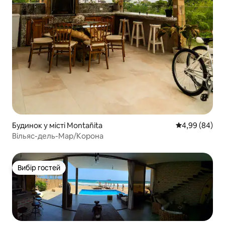
Будинок у місті Montañita
Середня оцінка
4,99 (84)
Вільяс-дель-Мар/Корона
Вибір гостей
Вибір гостей