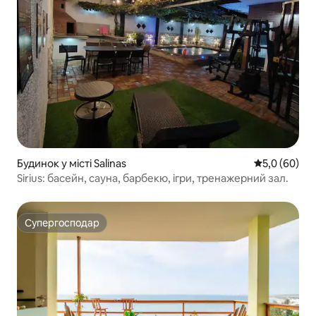
Будинок у місті Salinas
Середня оцін
5,0 (60)
Sirius: басейн, сауна, барбекю, ігри, тренажерний зал.
Супергосподар
Супергосподар