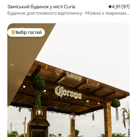
Заміський будинок у місті Curia
Середня оцінк
4,91 (97)
Будинок для пляжного відпочинку · Можна з тваринами
· 7 хвилин до моря
Вибір гостей
Топ вибір гостей