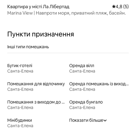
Квартира у місті Ла Лібертад
Середня оці
4,8 (5)
Marina View | Навпроти моря, приватний пляж, басейн.
Пункти призначення
Інші типи помешкань
Бутик-готелі
Оренда вілл
Санта-Елена
Санта-Елена
Помешкання для відпочинку
Оренда помешкань із виходом до пляжу
Санта-Елена
Санта-Елена
Помешкання з виходом до пляжу
Оренда бунгало
Санта-Елена
Санта-Елена
Мінібудинки
Показати більше
Санта-Елена