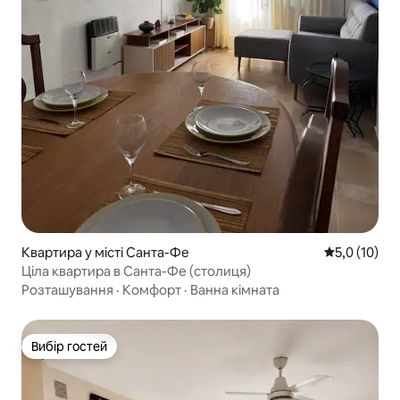
Квартира у місті Санта-Фе
Середня оцін
5,0 (10)
Ціла квартира в Санта-Фе (столиця)
Розташування
·
Комфорт
·
Ванна кімната
Вибір гостей
Вибір гостей