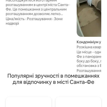
Насолоджуйтеся його гарним
розташуванням в центрі міста Санта-
Фе. Це помешкання з центральним
розташуванням дозволяє легко
дістатися до основних цікавих місць,
Ціна/якість
·
Розташування
·
Зони
воно розташоване недалеко від порту,
надворі
в декількох метрах від торгового
центру, менш ніж за 300 метрів від
автобусного терміналу, недалеко від
важливих міських автобусних зупинок.
Кондомініум у міс
Насолоджуйтеся комфортом і спокоєм
Фе
Розкішна квартир
у нашому затишному та добре
приголомшливим
Це місце - одне з
обладнаному помешканні. Якщо у вас
Фе з панорамним 
виникнуть запитання, ми радо вам
боку до боку, приголомшлива
допоможемо!
обстановка з Вис
задньому плані 
Розташування
·
Ц
Популярні зручності в помешканнях
зручне , повніст
високоякісними 
для відпочинку в місті Санта-Фе
великий балкон, 
спальню, Зручно, 
їдальня, практичн
За декілька крокі
та його мальовни
чайних будиночкі