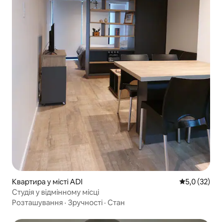
Квартира у місті ADI
Середня оцін
5,0 (32)
Студія у відмінному місці
Розташування
·
Зручності
·
Стан