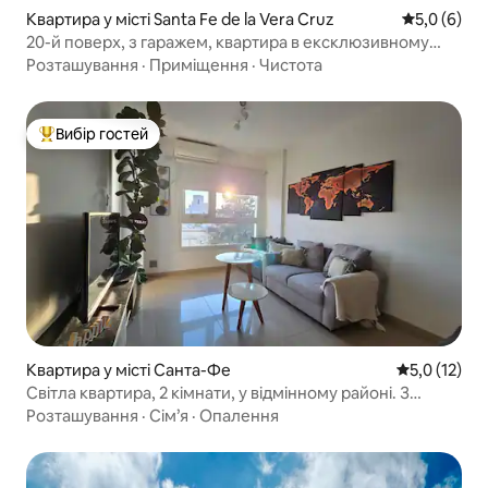
Квартира у місті Santa Fe de la Vera Cruz
Середня оці
5,0 (6)
20-й поверх, з гаражем, квартира в ексклюзивному
районі на бульварі
Розташування
·
Приміщення
·
Чистота
Вибір гостей
Топ вибір гостей
Квартира у місті Санта-Фе
Середня оцін
5,0 (12)
Світла квартира, 2 кімнати, у відмінному районі. З
гаражем!
Розташування
·
Сім’я
·
Опалення