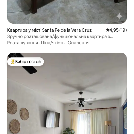
Квартира у місті Santa Fe de la Vera Cruz
Середня оцінк
4,95 (19)
Зручно розташована/функціональна квартира з
власним гаражем
Розташування
·
Ціна/якість
·
Опалення
Вибір гостей
Топ вибір гостей