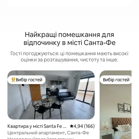
Найкращі помешкання для
відпочинку в місті Санта-Фе
Гості погоджуються: ці помешкання мають високі
оцінки за розташування, чистоту та інше.
Вибір гостей
Вибір гостей
Топ вибір гостей
Вибір гостей
Квартира у місті Santa Fe d
Середня оцінка: 4,94 з 5, відгук
4,94 (166)
e la Vera Cruz
Центральний апартамент, Санта-Фе