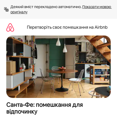
Перейти
Деякий вміст перекладено автоматично. 
Показати мовою 
до
оригіналу
вмісту
Перетворіть своє помешкання на Airbnb
Санта-Фе: помешкання для
відпочинку