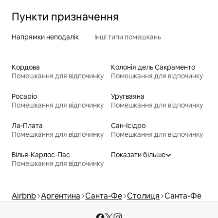
Пункти призначення
Напрямки неподалік
Інші типи помешкань
Кордова
Колонія дель Сакраменто
Помешкання для відпочинку
Помешкання для відпочинку
Росаріо
Уругваяна
Помешкання для відпочинку
Помешкання для відпочинку
Ла-Плата
Сан-Ісідро
Помешкання для відпочинку
Помешкання для відпочинку
Вілья-Карлос-Пас
Показати більше
Помешкання для відпочинку
Airbnb
Аргентина
Санта-Фе
Столиця
Санта-Фе