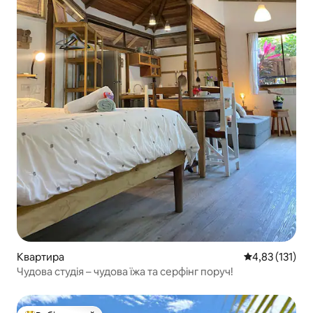
Квартира
Середня оцінка
4,83 (131)
Чудова студія – чудова їжа та серфінг поруч!