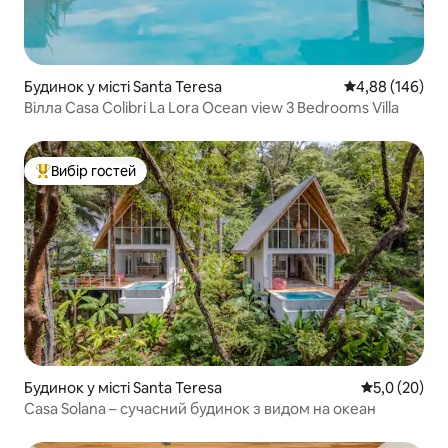
Будинок у місті Santa Teresa
Середня оцінка:
4,88 (146)
Вілла Casa Colibri La Lora Ocean view 3 Bedrooms Villa
Вибір гостей
Топ вибір гостей
Будинок у місті Santa Teresa
Середня оцін
5,0 (20)
Casa Solana – сучасний будинок з видом на океан