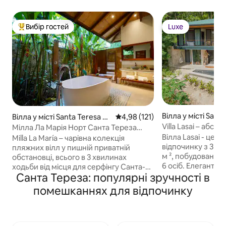
Вибір гостей
Luxe
Топ вибір гостей
Luxe
Вілла у місті Sant
Вілла у місті Santa Teresa Be
Середня оцінка: 4,98 з 5, відгук
4,98 (121)
Villa Lasai – абс
ach
Мілла Ла Марія Норт Санта Тереза
вілла
Вілла Lasai - це 
Бічсайд Вілла
Milla La María – чарівна колекція
відпочинку з 3 с
пляжних вілл у пишній приватній
м ², побудований н
обстановці, всього в 3 хвилинах
6 осіб. Елегантна
ходьби від місця для серфінгу Санта-
чудовим поєднанн
Санта Тереза: популярні зручності в
Терези. Насолоджуйтесь швидким Wi-
архітектури, з та
Fi (500 Мбіт/с), кондиціонером,
помешканнях для відпочинку
відкритий поліро
прибиранням, повністю обладнаною
натуральний камі
кухнею, басейном із солоною водою,
внутрішні й зовн
ліжком та білизною преміум-класу, а
між собою. Виходя
також органічними туалетними