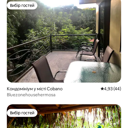
Вибір гостей
Вибір гостей
Кондомініум у місті Cobano
Середня оцінк
4,93 (44)
Bluezonehousehermosa
Вибір гостей
Вибір гостей