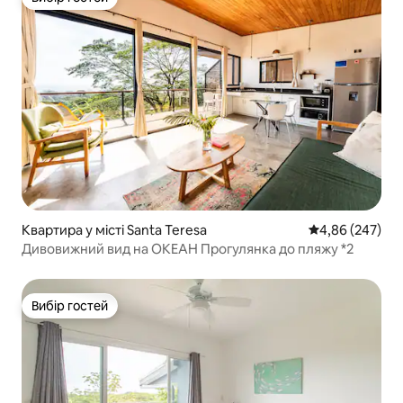
Вибір гостей
Квартира у місті Santa Teresa
Середня оцінка:
4,86 (247)
Дивовижний вид на ОКЕАН Прогулянка до пляжу *2
Вибір гостей
Вибір гостей