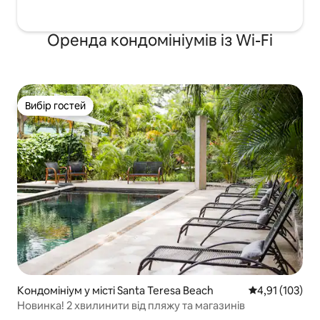
Оренда кондомініумів із Wi-Fi
Вибір гостей
Вибір гостей
Кондомініум у місті Santa Teresa Beach
Середня оцінка
4,91 (103)
Новинка! 2 хвилинити від пляжу та магазинів