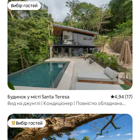
Вибір гостей
Вибір гостей
Будинок у місті Santa Teresa
Середня оцінк
4,94 (17)
Вид на джунглі | Кондиціонер | Повністю обладнана
кухня | Величезний балкон
Вибір гостей
Топ вибір гостей