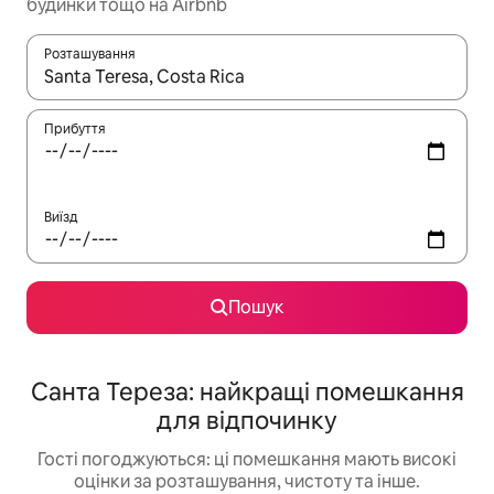
будинки тощо на Airbnb
Розташування
Отримавши результати пошуку, використовуйте для навігації с
Прибуття
Виїзд
Пошук
Санта Тереза: найкращі помешкання
для відпочинку
Гості погоджуються: ці помешкання мають високі
оцінки за розташування, чистоту та інше.