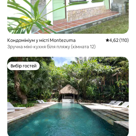
Кондомініум у місті Montezuma
Середня оцінка
4,62 (110)
Зручна міні-кухня біля пляжу (кімната 12)
Вибір гостей
Вибір гостей