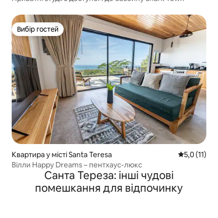
Вибір гостей
Вибір гостей
Квартира у місті Santa Teresa
Середня оцін
5,0 (11)
Вілли Happy Dreams – пентхаус-люкс
Санта Тереза: інші чудові
помешкання для відпочинку