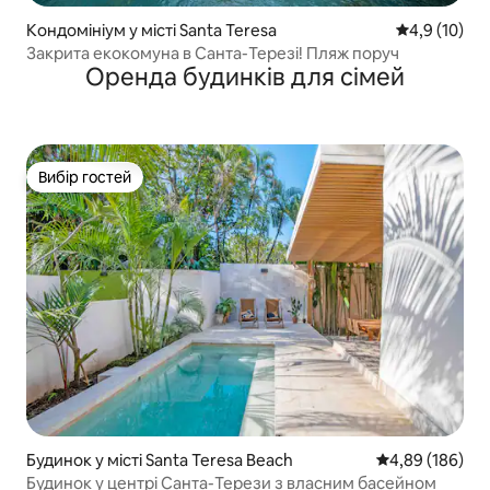
Кондомініум у місті Santa Teresa
Середня оцін
4,9 (10)
Закрита екокомуна в Санта-Терезі! Пляж поруч
Оренда будинків для сімей
Вибір гостей
Вибір гостей
Будинок у місті Santa Teresa Beach
Середня оцінка:
4,89 (186)
Будинок у центрі Санта-Терези з власним басейном