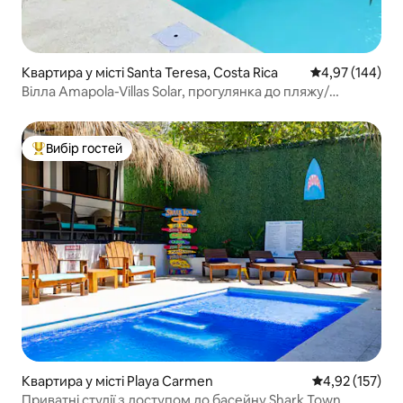
Квартира у місті Santa Teresa, Costa Rica
Середня оцінка
4,97 (144)
Вілла Amapola-Villas Solar, прогулянка до пляжу/
серфінгу
Вибір гостей
Топ вибір гостей
Квартира у місті Playa Carmen
Середня оцінка
4,92 (157)
Приватні студії з доступом до басейну Shark Town