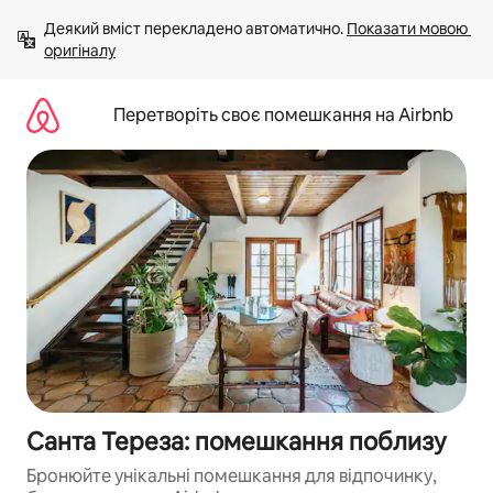
Перейти
Деякий вміст перекладено автоматично. 
Показати мовою 
до
оригіналу
вмісту
Перетворіть своє помешкання на Airbnb
Санта Тереза: помешкання поблизу
Бронюйте унікальні помешкання для відпочинку,