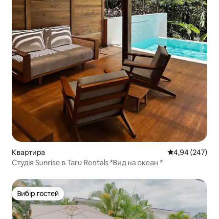
Квартира
Середня оцінка:
4,94 (247)
Студія Sunrise в Taru Rentals *Вид на океан *
Вибір гостей
Вибір гостей