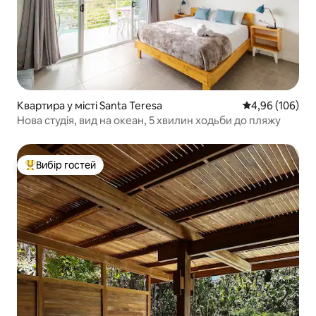
Квартира у місті Santa Teresa
Середня оцінка:
4,96 (106)
Нова студія, вид на океан, 5 хвилин ходьби до пляжу
Вибір гостей
Топ вибір гостей