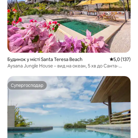
Будинок у місті Santa Teresa Beach
Середня оцінк
5,0 (137)
Aysana Jungle House – вид на океан, 5 хв до Санта-
Терези
Супергосподар
Супергосподар