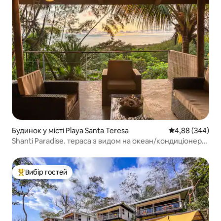
Будинок у місті Playa Santa Teresa
Середня оцінка:
4,88 (344)
Shanti Paradise. тераса з видом на океан/кондиціонер/
басейн
Вибір гостей
Топ вибір гостей