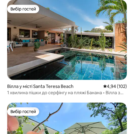
Вибір гостей
Вибір гостей
Вілла у місті Santa Teresa Beach
Середня оцінка
4,94 (102)
1 хвилина пішки до серфінгу на пляжі Банана • Вілла з
4 спальнями та басейном
Вибір гостей
Вибір гостей