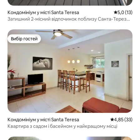
Кондомініум у місті Santa Teresa
Середня оцін
5,0 (13)
Затишний 2-місний відпочинок поблизу Санта-Терези
з паркуванням
Вибір гостей
Вибір гостей
Кондомініум у місті Santa Teresa
Середня оцінк
4,85 (33)
Квартира з садом і басейном у найкращому місці