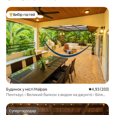
Вибір гостей
Топ вибір гостей
Будинок у місті Malpais
Середня оцінка
4,93 (333)
Пентхаус • Великий балкон з видом на джунглі • Біля
пляжу
Супергосподар
Супергосподар