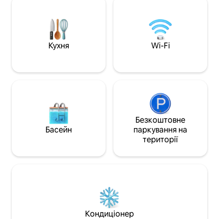
джунглі, насолод
засобами ручної роботи. Додаткові
басейну з солон
послуги включають послуги няні,
м². Вілла Lasai з
приватного шеф-кухаря, продуктові
менш ніж за 3 хви
магазини та екскурсійний консьєрж.
світового класу д
Відкрийте для себе красу Санта-
Кухня
Wi-Fi
Санта-Терези.
Терези з розслабленим і комфортом
Milla La María!
Безкоштовне
Басейн
паркування на
території
Кондиціонер