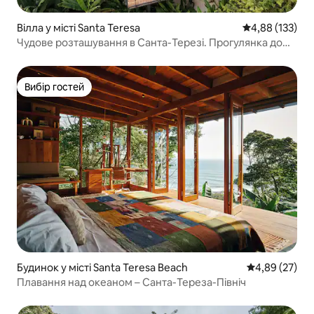
Вілла у місті Santa Teresa
Середня оцінка
4,88 (133)
Чудове розташування в Санта-Терезі. Прогулянка до
пляжу!
Вибір гостей
Вибір гостей
Будинок у місті Santa Teresa Beach
Середня оцінк
4,89 (27)
Плавання над океаном – Санта-Тереза-Північ