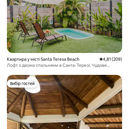
Квартира у місті Santa Teresa Beach
Середня оцінка
4,81 (209)
Лофт з двома спальнями в Санта-Терезі. Чудове
розташування!
Вибір гостей
Вибір гостей