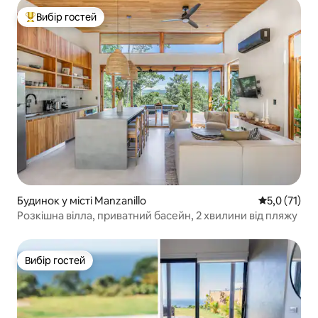
Вибір гостей
Топ вибір гостей
Будинок у місті Manzanillo
Середня оцін
5,0 (71)
Розкішна вілла, приватний басейн, 2 хвилини від пляжу
Вибір гостей
Вибір гостей