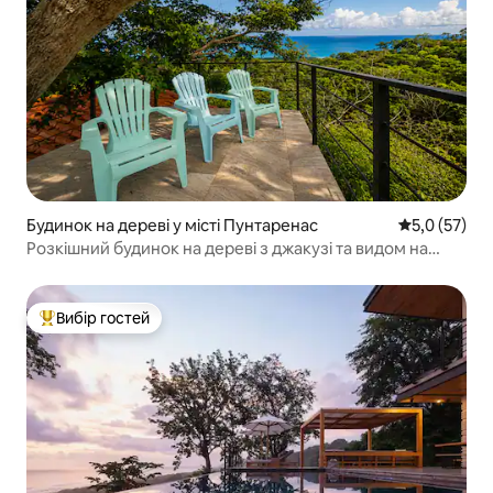
Будинок на дереві у місті Пунтаренас
Середня оцін
5,0 (57)
Розкішний будинок на дереві з джакузі та видом на
океан
Вибір гостей
Топ вибір гостей