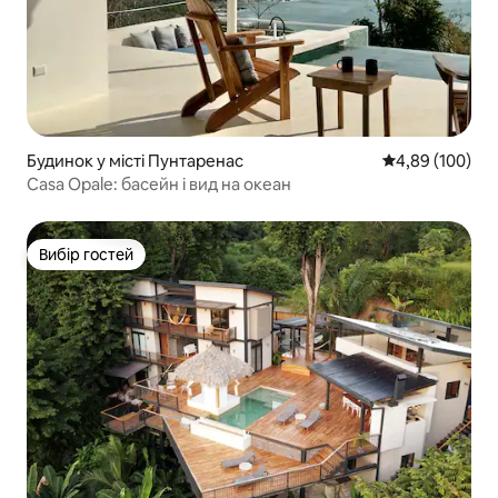
Будинок у місті Пунтаренас
Середня оцінка:
4,89 (100)
Casa Opale: басейн і вид на океан
Вибір гостей
Вибір гостей