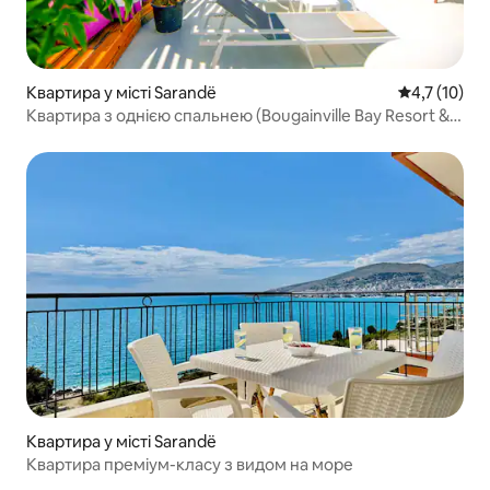
Квартира у місті Sarandë
Середня оцін
4,7 (10)
Квартира з однією спальнею (Bougainville Bay Resort &
Spa)
Квартира у місті Sarandë
Квартира преміум-класу з видом на море