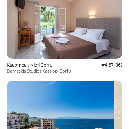
Квартира у місті Corfu
Середня оцінк
4,67 (36)
Damaskis Studios Kassiopi Corfu