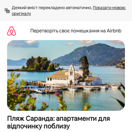
Перейти
Деякий вміст перекладено автоматично. 
Показати мовою 
до
оригіналу
вмісту
Перетворіть своє помешкання на Airbnb
Пляж Саранда: апартаменти для
відпочинку поблизу