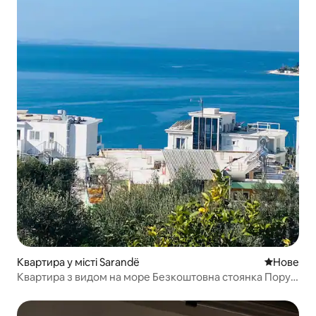
Квартира у місті Sarandë
Нове місц
Нове
Квартира з видом на море Безкоштовна стоянка Поруч
із пляжем