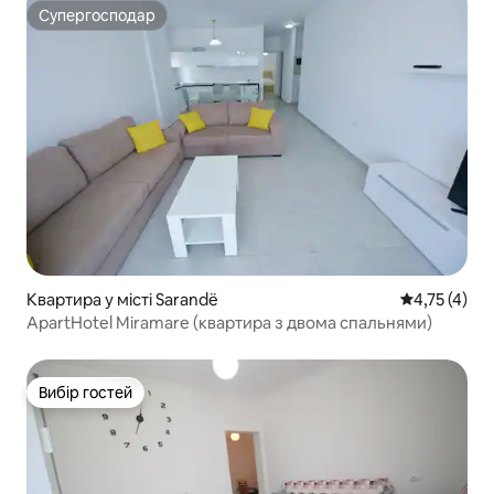
Супергосподар
Супергосподар
Квартира у місті Sarandë
Середня оцін
4,75 (4)
ApartHotel Miramare (квартира з двома спальнями)
Вибір гостей
Вибір гостей