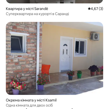
Квартира у місті Sarandë
Середня оцін
4,67 (3)
Суперквартира на курорті в Саранді
Окрема кімната у місті Ksamil
Одна кімната для двох осіб