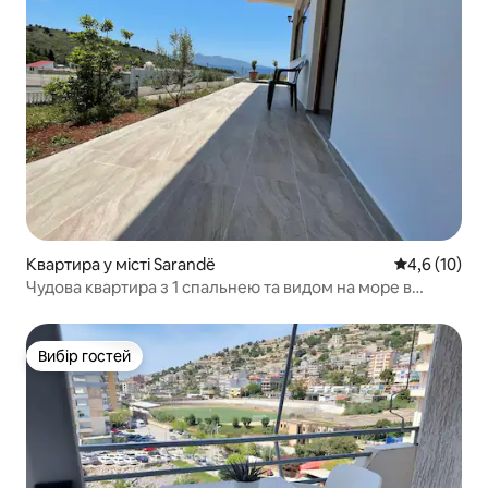
Квартира у місті Sarandë
Середня оцін
4,6 (10)
Чудова квартира з 1 спальнею та видом на море в
Саранді
Вибір гостей
Вибір гостей