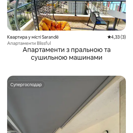
Квартира у місті Sarandë
Середня оцін
4,33 (3)
Апартаменти Blissful
Апартаменти з пральною та
сушильною машинами
Супергосподар
Супергосподар