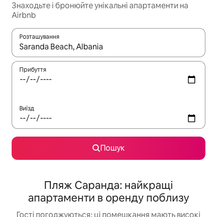
Знаходьте і бронюйте унікальні апартаменти на
Airbnb
Розташування
Отримавши результати пошуку, використовуйте для навігації с
Прибуття
Виїзд
Пошук
Пляж Саранда: найкращі
апартаменти в оренду поблизу
Гості погоджуються: ці помешкання мають високі