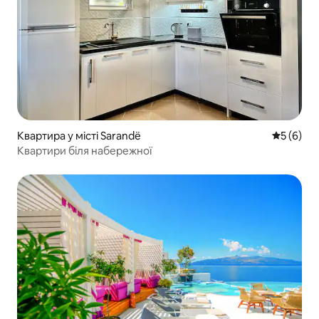
Квартира у місті Sarandë
Середня о
5 (6)
Квартири біля набережної