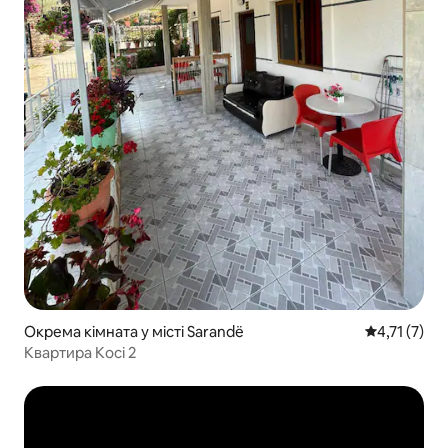
Окрема кімната у місті Sarandë
Середня оцін
4,71 (7)
Квартира Koci 2