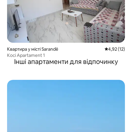
Квартира у місті Sarandë
Середня оцінк
4,92 (12)
Koci Apartament 1
Інші апартаменти для відпочинку