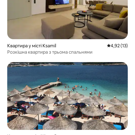
Квартира у місті Ksamil
Середня оцінк
4,92 (13)
Розкішна квартира з трьома спальнями