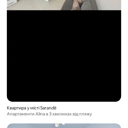
Квартира у місті Sarandë
Апартаменти Alina в 3 хвилинах від пляжу