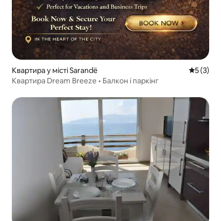
Квартира у місті Sarandë
Середня о
5 (3)
Квартира Dream Breeze • Балкон і паркінг