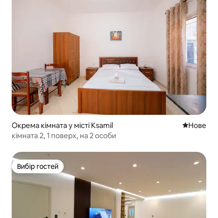
Окрема кімната у місті Ksamil
Нове місц
Нове
кімната 2, 1 поверх, на 2 особи
Вибір гостей
Вибір гостей