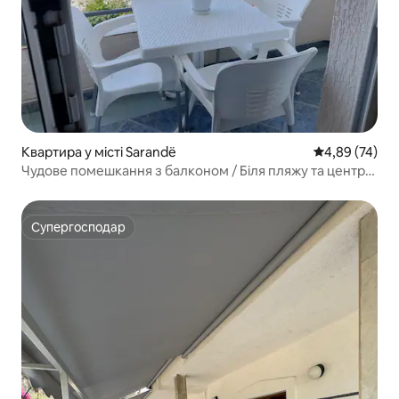
Квартира у місті Sarandë
Середня оцінк
4,89 (74)
Чудове помешкання з балконом / Біля пляжу та центру
міста
Супергосподар
Супергосподар