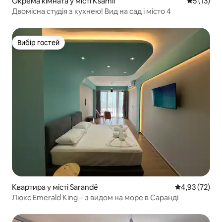
Окрема кімната у місті Ksamil
Середня оц
5 (13)
Двомісна студія з кухнею! Вид на сад і місто 4
Вибір гостей
Вибір гостей
Квартира у місті Sarandë
Середня оцінк
4,93 (72)
Люкс Emerald King – з видом на море в Саранді