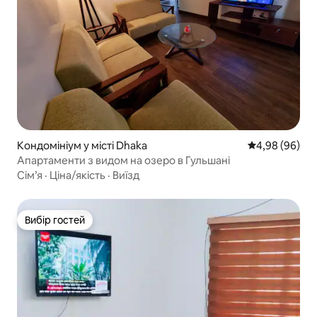
Кондомініум у місті Dhaka
Середня оцінка
4,98 (96)
Апартаменти з видом на озеро в Гульшані
Сім’я
·
Ціна/якість
·
Виїзд
Вибір гостей
Вибір гостей