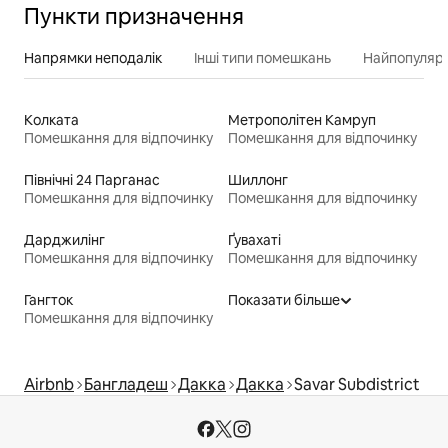
Пункти призначення
Напрямки неподалік
Інші типи помешкань
Найпопулярн
Колката
Метрополітен Камруп
Помешкання для відпочинку
Помешкання для відпочинку
Північні 24 Парганас
Шиллонг
Помешкання для відпочинку
Помешкання для відпочинку
Дарджилінг
Ґувахаті
Помешкання для відпочинку
Помешкання для відпочинку
Гангток
Показати більше
Помешкання для відпочинку
Airbnb
Бангладеш
Дакка
Дакка
Savar Subdistrict