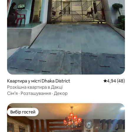
Квартира у місті Dhaka District
Середня оцінка
4,94 (48)
Розкішна квартира в Дакці
Сім’я
·
Розташування
·
Декор
Вибір гостей
Вибір гостей