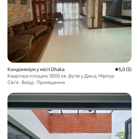
Кондомініум у місті Dhaka
Середня оці
5,0 (5)
Квартира площею 3000 кв. футів у Дакці, Мірпур
Сім’я
·
Виїзд
·
Приміщення