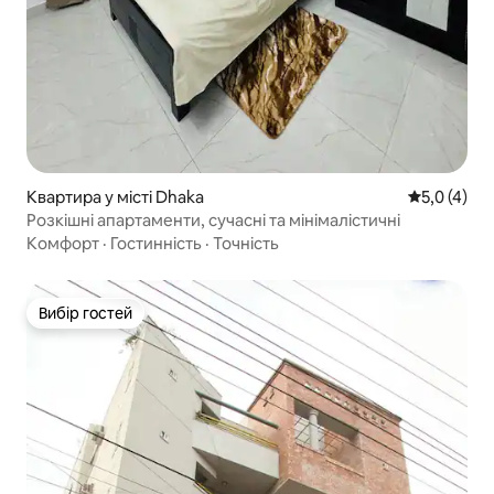
Квартира у місті Dhaka
Середня оці
5,0 (4)
Розкішні апартаменти, сучасні та мінімалістичні
Комфорт
·
Гостинність
·
Точність
Вибір гостей
Вибір гостей