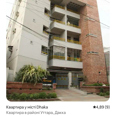
Квартира у місті Dhaka
Середня оцін
4,89 (9)
Квартира в районі Уттара, Дакка