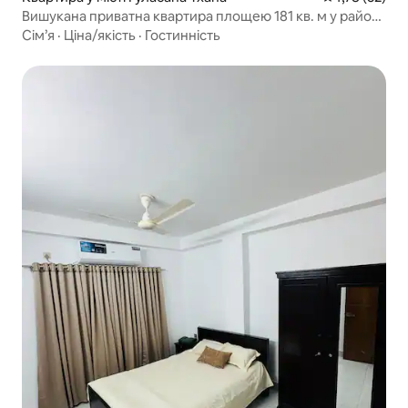
Вишукана приватна квартира площею 181 кв. м у районі
Банані
Сім’я
·
Ціна/якість
·
Гостинність