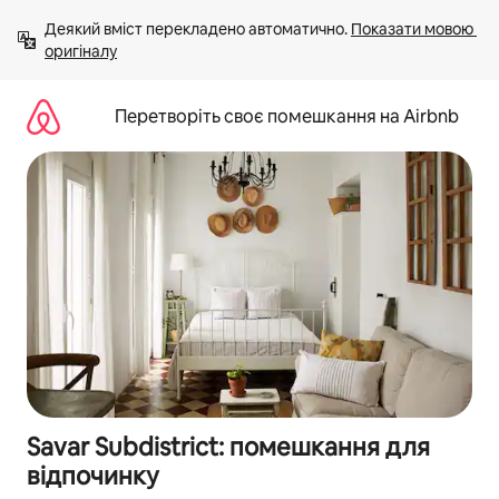
Перейти
Деякий вміст перекладено автоматично. 
Показати мовою 
до
оригіналу
вмісту
Перетворіть своє помешкання на Airbnb
Savar Subdistrict: помешкання для
відпочинку