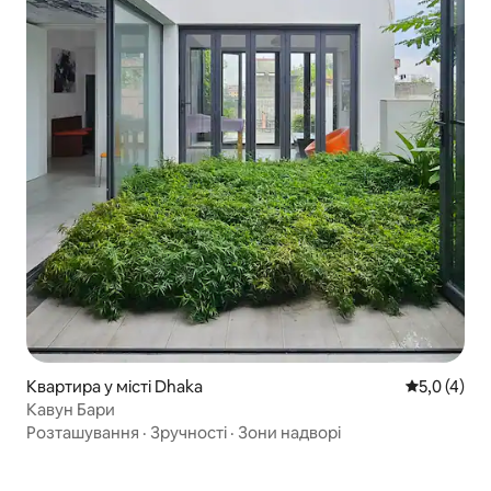
Квартира у місті Dhaka
Середня оці
5,0 (4)
Кавун Бари
Розташування
·
Зручності
·
Зони надворі