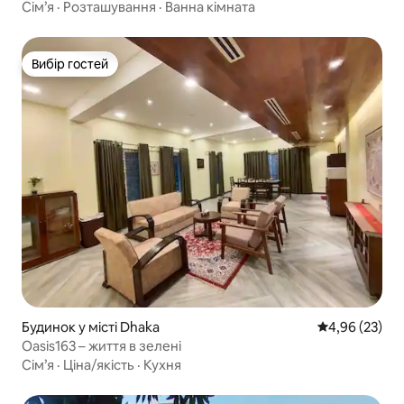
Сім’я
·
Розташування
·
Ванна кімната
Вибір гостей
Вибір гостей
Будинок у місті Dhaka
Середня оцінк
4,96 (23)
Oasis163 – життя в зелені
Сім’я
·
Ціна/якість
·
Кухня