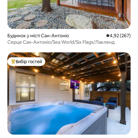
Будинок у місті Сан-Антоніо
Середня оцінка:
4,92 (267)
Серце Сан-Антоніо/Sea World/Six Flags/Лакленд
Вибір гостей
Топ вибір гостей