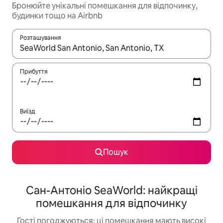
Бронюйте унікальні помешкання для відпочинку,
будинки тощо на Airbnb
Розташування
Отримавши результати пошуку, використовуйте для навігації с
Прибуття
Виїзд
Пошук
Сан-Антоніо SeaWorld: найкращі
помешкання для відпочинку
Гості погоджуються: ці помешкання мають високі