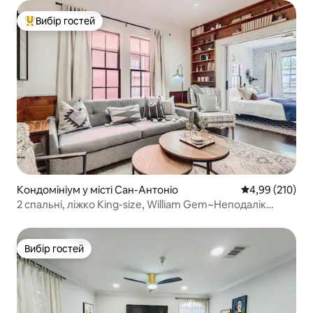
Вибір гостей
Топ вибір гостей
Кондомініум у місті Сан-Антоніо
Середня оцінка
4,99 (210)
2 спальні, ліжко King-size, William Gem~Неподалік
Рівер-Вок і заклади харчування!
Вибір гостей
Вибір гостей