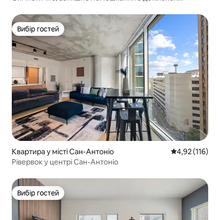
хвилинах від усього! + Басейн у стилі вестерну
Вибір гостей
Вибір гостей
Квартира у місті Сан-Антоніо
Середня оцінка
4,92 (116)
Рівервок у центрі Сан-Антоніо
Вибір гостей
Вибір гостей