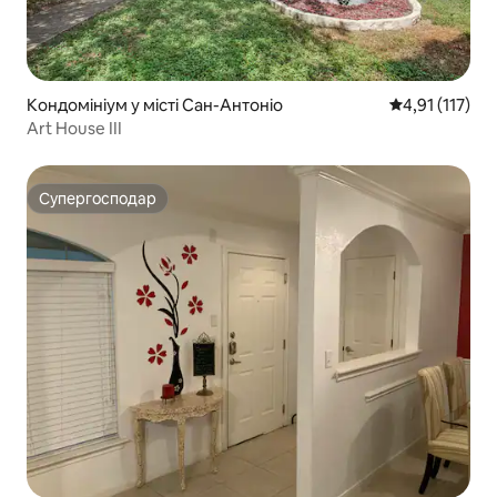
Кондомініум у місті Сан-Антоніо
Середня оцінка
4,91 (117)
Art House III
Супергосподар
Супергосподар