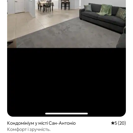
Кондомініум у місті Сан-Антоніо
Середня оц
5 (20)
Комфорт і зручність.