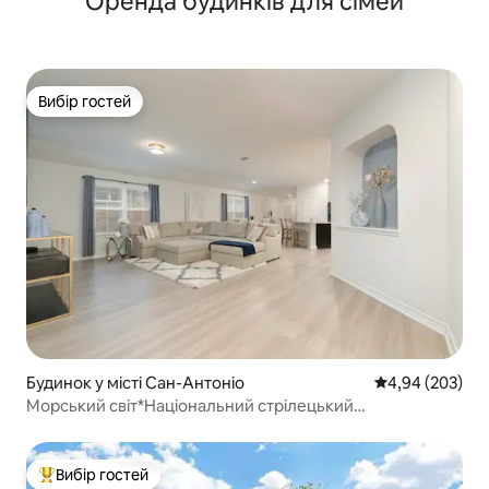
Оренда будинків для сімей
Вибір гостей
Вибір гостей
Будинок у місті Сан-Антоніо
Середня оцінка:
4,94 (203)
Морський світ*Національний стрілецький
комплекс*Ранчо Аламо
Вибір гостей
Топ вибір гостей