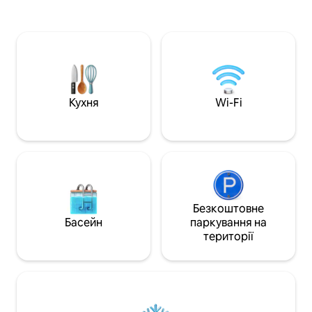
відвідування тематичних парків або
та гідромасажно
будь-якого відпочинку в Сан-Антоніо.
новий інтер 'єр і
На ваш розсуд повністю обладнана
відеоіграми у віта
кухня, швидкий Wi-Fi, спеціальне
спальні є 3 однос
робоче місце та 2 телевізори Roku.
підходить для діт
Відпочиньте на приватному задньому
телевізори в кожн
дворі з грилями, гірляндами та іграми
потоковим перед
на подвір'ї. До вартості входять
робота вдома з р
Кухня
Wi-Fi
пральна/сушильна машини та гараж на
супершвидким Wi-
2 автомобілі. Супергосподарі, які
кав ' ярнею та лін
люблять вітати кожного гостя!
оазисом на задньо
Безкоштовне
Басейн
паркування на
території