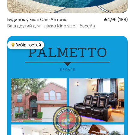
Будинок у місті Сан-Антоніо
Середня оцінка:
4,96 (188)
Ваш другий дім – ліжко King size – басейн
Вибір гостей
Топ вибір гостей