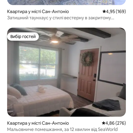
Квартира у місті Сан-Антоніо
Середня оцінка
4,95 (169)
Затишний таунхаус у стилі вестерну в закритому
житловому комплексі
Вибір гостей
Вибір гостей
Квартира у місті Сан-Антоніо
Середня оцінка:
4,86 (276)
Мальовниче помешкання, за 12 хвилин від SeaWorld