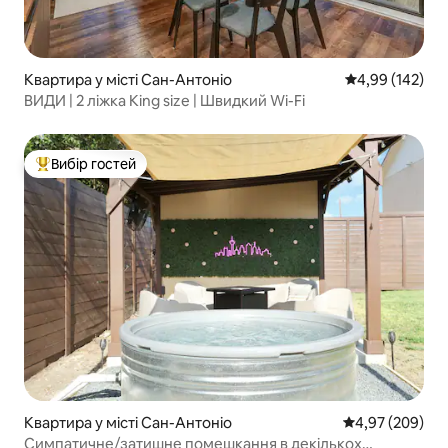
Квартира у місті Сан-Антоніо
Середня оцінка
4,99 (142)
ВИДИ | 2 ліжка King size | Швидкий Wi-Fi
Вибір гостей
Топ вибір гостей
Квартира у місті Сан-Антоніо
Середня оцінка:
4,97 (209)
Симпатичне/затишне помешкання в декількох