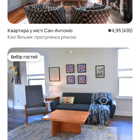
Квартира у місті Сан-Антоніо
Середня оцінка
4,95 (435)
Кінг Вільям: прогулянка річкою
Вибір гостей
Вибір гостей