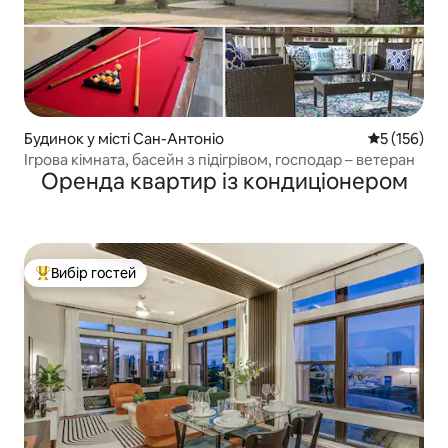
Будинок у місті Сан-Антоніо
Середня оці
5 (156)
Ігрова кімната, басейн з підігрівом, господар – ветеран
Оренда квартир із кондиціонером
Вибір гостей
Топ вибір гостей