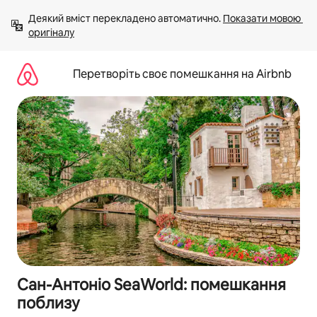
Перейти
Деякий вміст перекладено автоматично. 
Показати мовою 
до
оригіналу
вмісту
Перетворіть своє помешкання на Airbnb
Сан-Антоніо SeaWorld: помешкання
поблизу