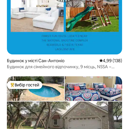
Будинок у місті Сан-Антоніо
Середня оцінка
4,99 (138)
Будинок для сімейного відпочинку, 9 місць, NSSA ~
0,1 милі!
Вибір гостей
Топ вибір гостей