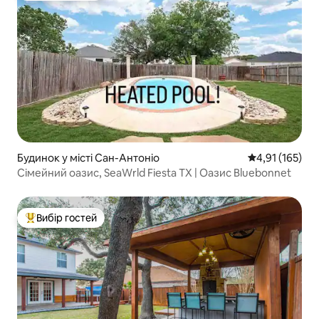
Будинок у місті Сан-Антоніо
Середня оцінка
4,91 (165)
Сімейний оазис, SeaWrld Fiesta TX | Оазис Bluebonnet
Вибір гостей
Топ вибір гостей