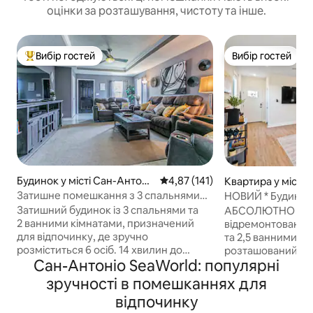
оцінки за розташування, чистоту та інше.
Вибір гостей
Вибір гостей
Топ вибір гостей
Вибір гостей
Будинок у місті Сан-Антоні
Середня оцінка: 4,87 з 5, відгук
4,87 (141)
Квартира у місті
о
ніо
Затишне помешкання з 3 спальнями
НОВИЙ * Будинок 3
поблизу авіабази Лекленд, BMT та
Flags Texas
Затишний будинок із 3 спальнями та
АБСОЛЮТНО НОВ
SeaWorld
2 ванними кімнатами, призначений
відремонтований 
для відпочинку, де зручно
та 2,5 ванними кі
розміститься 6 осіб. 14 хвилин до
розташований на
Сан-Антоніо SeaWorld: популярні
авіабази Лекленд, 11 хвилин до
Безпечний і захи
SeaWorld, поруч із Six Flags і центром
для собак по сусі
зручності в помешканнях для
Сан-Антоніо. Ідеально підходить для
двір з нульовим 
відпочинку
поїздок після випускного в BMT,
освітленням, дин