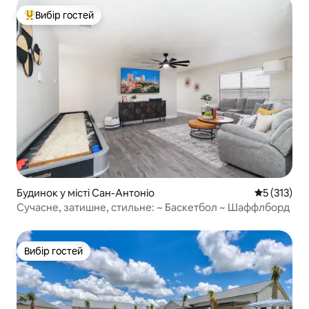
Вибір гостей
Топ вибір гостей
Будинок у місті Сан-Антоніо
Середня оці
5 (313)
Сучасне, затишне, стильне: ~ Баскетбол ~ Шаффлборд
Вибір гостей
Вибір гостей