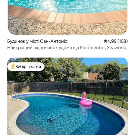
Будинок у місті Сан-Антоніо
Середня оцінка:
4,99 (108)
Найкращий відпочинок удома від Med-center, Seaworld,
Вибір гостей
Топ вибір гостей