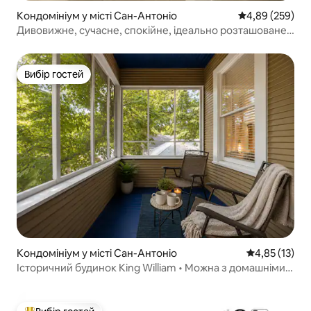
Кондомініум у місті Сан-Антоніо
Середня оцінка:
4,89 (259)
Дивовижне, сучасне, спокійне, ідеально розташоване
помешкання
Вибір гостей
Вибір гостей
Кондомініум у місті Сан-Антоніо
Середня оцінк
4,85 (13)
Історичний будинок King William • Можна з домашніми
тваринами • Прогулянка біля річки