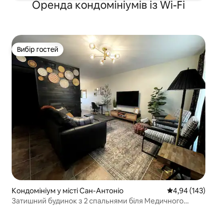
Оренда кондомініумів із Wi-Fi
Вибір гостей
Вибір гостей
Кондомініум у місті Сан-Антоніо
Середня оцінка
4,94 (143)
Затишний будинок з 2 спальнями біля Медичного
центру