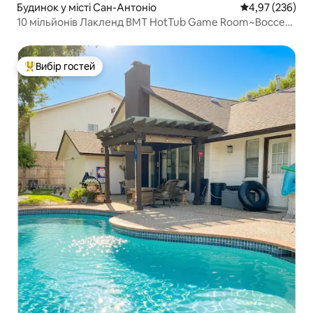
Будинок у місті Сан-Антоніо
Середня оцінка:
4,97 (236)
10 мільйонів Лакленд BMT HotTub Game Room~Bocce
SeaWorld
Вибір гостей
Топ вибір гостей