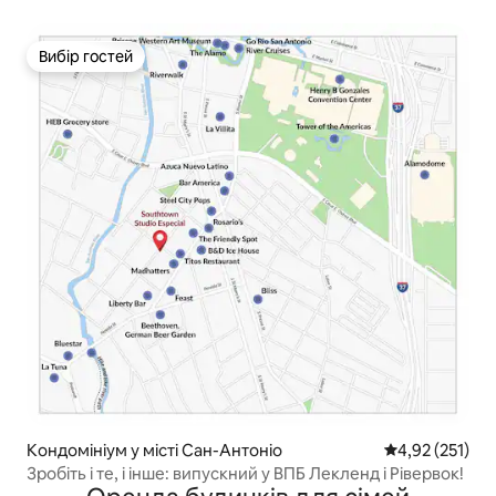
Вибір гостей
Вибір гостей
Кондомініум у місті Сан-Антоніо
Середня оцінка
4,92 (251)
Зробіть і те, і інше: випускний у ВПБ Лекленд і Рівервок!