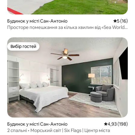
Будинок у місті Сан-Антоніо
Середня оц
5 (16)
Просторе помешкання за кілька хвилин від «Sea World»,
схвалено BMT
Вибір гостей
Вибір гостей
Будинок у місті Сан-Антоніо
Середня оцінка
4,93 (198)
2 спальні • Морський світ | Six Flags | Центр міста