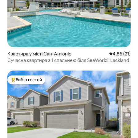
Квартира у місті Сан-Антоніо
Середня оцінк
4,86 (21)
Сучасна квартира з 1 спальнею біля SeaWorld і Lackland
Вибір гостей
Топ вибір гостей