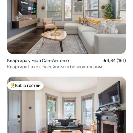
Квартира у місті Сан-Антоніо
Середня оцінка
4,84 (161)
Квартира Luxe з басейном та безкоштовним
паркуванням•Пішки до річки
Вибір гостей
Топ вибір гостей