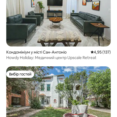
Кондомініум у місті Сан-Антоніо
Середня оцінка
4,95 (137)
Howdy Holiday: Медичний центр Upscale Retreat
Вибір гостей
Вибір гостей