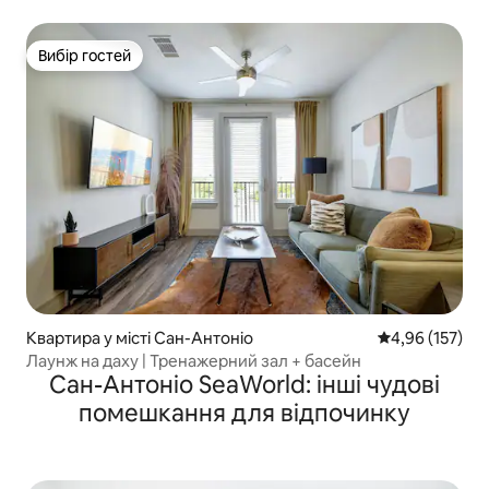
Вибір гостей
Вибір гостей
Квартира у місті Сан-Антоніо
Середня оцінка
4,96 (157)
Лаунж на даху | Тренажерний зал + басейн
Сан-Антоніо SeaWorld: інші чудові
помешкання для відпочинку