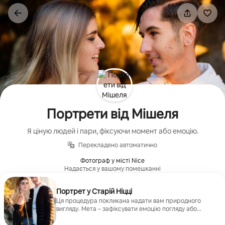
Перейти
до
вмісту
Портрети від Мішеля
Я ціную людей і пари, фіксуючи момент або емоцію.
Перекладено автоматично
Фотограф у місті Nice
Надається у вашому помешканні
Портрет у Старій Ніцці
Ця процедура покликана надати вам природного
вигляду. Мета – зафіксувати емоцію погляду або
виразу обличчя в історичному оточенні міста.