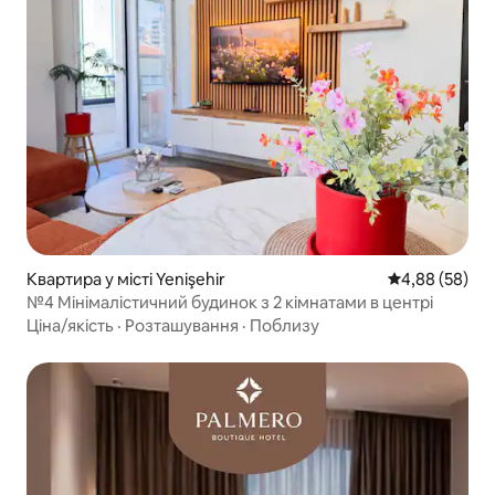
Квартира у місті Yenişehir
Середня оцінка
4,88 (58)
№4 Мінімалістичний будинок з 2 кімнатами в центрі
Ціна/якість
·
Розташування
·
Поблизу