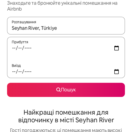
Знаходьте та бронюйте унікальні помешкання на
Airbnb
Розташування
Отримавши результати пошуку, використовуйте для навігації с
Прибуття
Виїзд
Пошук
Найкращі помешкання для
відпочинку в місті Seyhan River
Гості погоджуються: ці помешкання мають високі