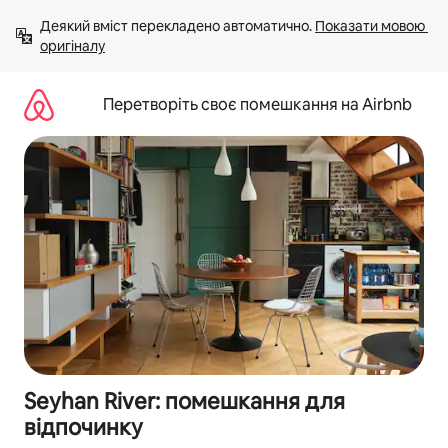
Перейти
Деякий вміст перекладено автоматично. 
Показати мовою 
до
оригіналу
вмісту
Перетворіть своє помешкання на Airbnb
Seyhan River: помешкання для
відпочинку