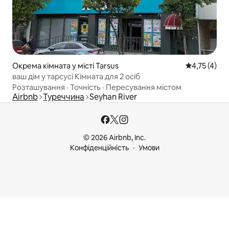
Окрема кімната у місті Tarsus
Середня оцін
4,75 (4)
ваш дім у тарсусі Кімната для 2 осіб
Розташування
·
Точність
·
Пересування містом
Airbnb
Туреччина
Seyhan River
© 2026 Airbnb, Inc.
Конфіденційність
Умови