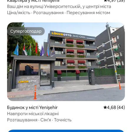
Квартира у місті Yenişehir
Середня оцінк
4,97 (39)
Ваш дім на вулиці Університетській, у центрі міста
Ціна/якість
·
Розташування
·
Пересування містом
Супергосподар
Супергосподар
Будинок у місті Yenişehir
Середня оцінка
4,68 (44)
Навпроти міської лікарні
Розташування
·
Сім’я
·
Точність