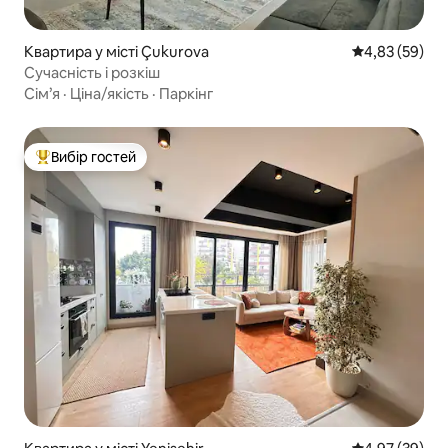
Квартира у місті Çukurova
Середня оцінк
4,83 (59)
Сучасність і розкіш
Сім’я
·
Ціна/якість
·
Паркінг
Вибір гостей
Топ вибір гостей