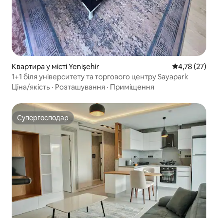
Квартира у місті Yenişehir
Середня оцінк
4,78 (27)
1+1 біля університету та торгового центру Sayapark
Ціна/якість
·
Розташування
·
Приміщення
Супергосподар
Супергосподар