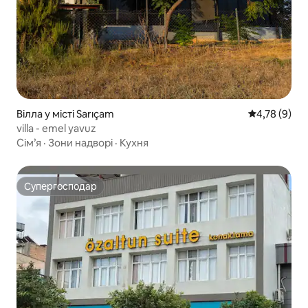
Вілла у місті Sarıçam
Середня оцін
4,78 (9)
villa - emel yavuz
Сім’я
·
Зони надворі
·
Кухня
Супергосподар
Супергосподар