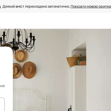
Деякий вміст перекладено автоматично. 
Показати мовою оригіна
ння
я навігації сторінкою клавіші зі стрілками вгору та вниз або жест