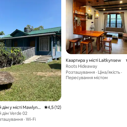
Квартира у місті Laitkynsew
Roots Hideaway
Розташування
·
Ціна/якість
·
Пересування містом
з 5, відгуки: 7
 дім у місті Mawlynn
Середня оцінка: 4,5 з 5, відгуки: 12
4,5 (12)
 дім Verde 02
зташування
·
Wi-Fi