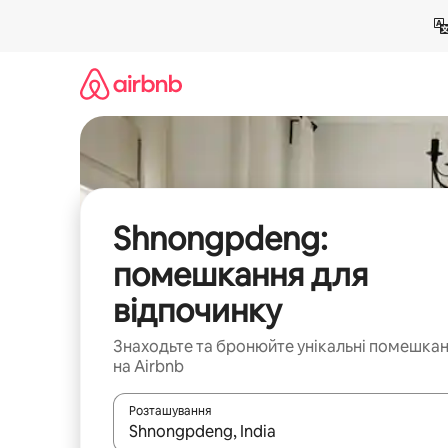
Перейти
до
вмісту
Shnongpdeng:
помешкання для
відпочинку
Знаходьте та бронюйте унікальні помешка
на Airbnb
Розташування
Отримавши результати пошуку, використовуйте дл