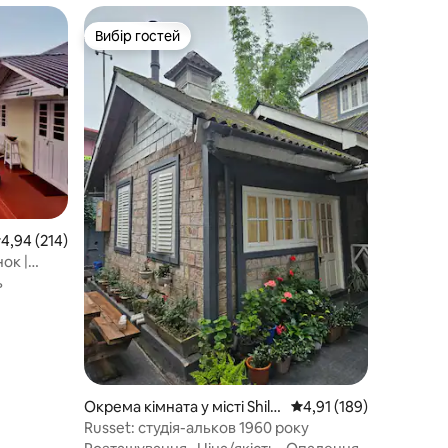
Вибір гостей
Вибір гостей
ередня оцінка: 4,94 з 5, відгуки: 214
4,94 (214)
ок |
ь
Окрема кімната у місті Shillo
Середня оцінка: 4,91 з 
4,91 (189)
ng
Russet: студія-альков 1960 року