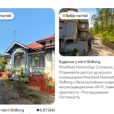
 гостей
Вибір гостей
р гостей
Топ вибір гостей
Будинок у місті Shillong
PineNest Homestay| 2 спальні,
паркінг: Wi-Fi
Отримайте доступ до всього
помешкання PineNest Homes
Shillong з безкоштовним снід
високошвидкісним Wi-Fi, пов
обладнаною кухнею та прива
Ціна/якість
·
Розташування
·
паркуванням. Зручно розміщу
Гостинність
5 гостей, є два ліжка розміру «
та додаткове односпальне лі
 5, відгуки: 32
місті Shillong
Середня оцінка: 4,97 з 5, відгуки: 64
4,97 (64)
помешкання з двома спальня