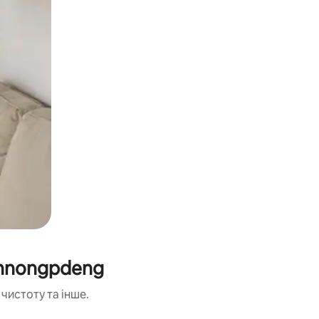
Shnongpdeng
чистоту та інше.