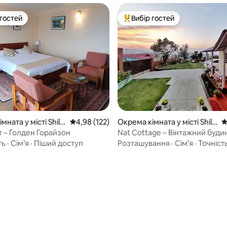
 гостей
Вибір гостей
р гостей
Топ вибір гостей
з 5, відгуки: 7
мната у місті Shillo
Середня оцінка: 4,98 з 5, відгуки: 122
4,98 (122)
Окрема кімната у місті Shill
С
ong
т – Голден Горайзон
Nat Cottage – Вінтажний будин
Люкс
ть
·
Сім’я
·
Піший доступ
Розташування
·
Сім’я
·
Точніст