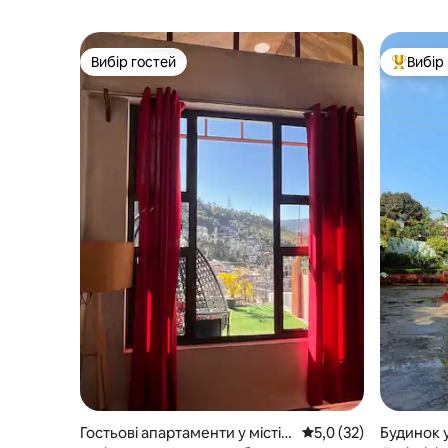
Вибір гостей
Вибір
Вибір гостей
Топ вибі
Гостьові апартаменти у місті S
Середня оцінка: 5,0 з
5,0 (32)
Будинок у 