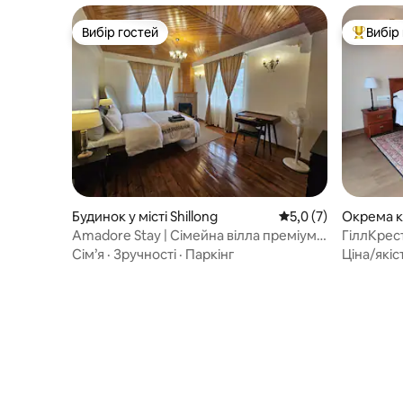
Вибір гостей
Вибір
Вибір гостей
Топ вибі
Будинок у місті Shillong
Середня оцінка: 5,0 
5,0 (7)
Окрема кі
ng
Amadore Stay | Сімейна вілла преміум-
ГіллКрес
класу в Шиллонзі
Сім’я
·
Зручності
·
Паркінг
Ціна/якіс