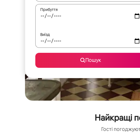
Прибуття
Виїзд
Пошук
Найкращі п
Гості погоджуют