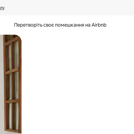
лу
Перетворіть своє помешкання на Airbnb
и дотику та гортання.