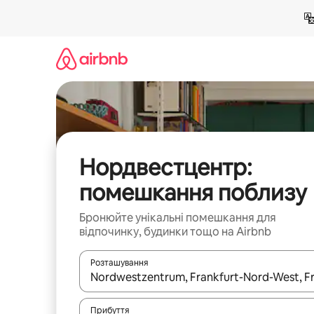
Перейти
до
вмісту
Нордвестцентр:
помешкання поблизу
Бронюйте унікальні помешкання для
відпочинку, будинки тощо на Airbnb
Розташування
Отримавши результати пошуку, використовуйте дл
Прибуття