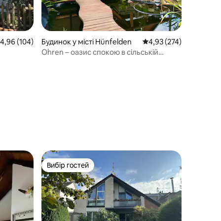
ередня оцінка: 4,96 з 5, відгуки: 104
4,96 (104)
Будинок у місті Hünfelden
Середня оцінка: 4,93 з 
4,93 (274)
Ohren – оазис спокою в сільській
місцевості
Вибір гостей
Вибір гостей