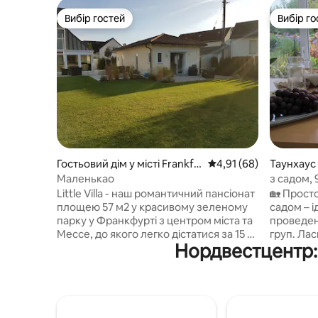
Вибір гостей
Вибір го
Вибір гостей
Вибір го
Гостьовий дім у місті Frankfu
Середня оцінка: 4,91 з
4,91 (68)
Таунхаус 
rt
Маленькао
з садом, 
хвилин д
Little Villa - наш романтичний пансіонат
🏡 Прост
вокзалу
площею 57 м2 у красивому зеленому
садом – і
парку у Франкфурті з центром міста та
проведен
Мессе, до якого легко дістатися за 15 -
груп. Ла
Нордвестцентр:
25 хвилин на автомобілі або
домівки д
громадському транспорті. Або на
Чарівний
велосипеді за 20-30 хвилин. Маленька
максимал
Вілла незалежна від головного будинку
сад для в
з окремим входом. Велика вітальня з
неперев
вітальнею, повною кухнею, однією
зв'язок з міст