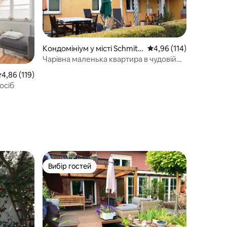
Кондомініум у місті Schmitt
Середня оцінка: 4,96 з 
4,96 (114)
en
Чарівна маленька квартира в чудовій
місцевості
ередня оцінка: 4,86 з 5, відгуки: 119
4,86 (119)
осіб
Вибір гостей
Вибір гостей