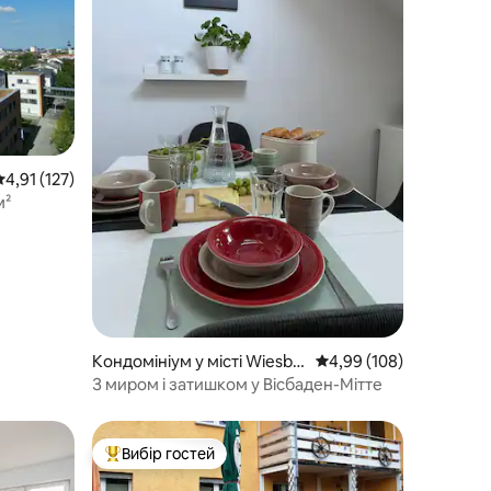
ередня оцінка: 4,91 з 5, відгуки: 127
4,91 (127)
м²
Кондомініум у місті Wiesba
Середня оцінка: 4,99 з 
4,99 (108)
den
З миром і затишком у Вісбаден-Мітте
Вибір гостей
Топ вибір гостей