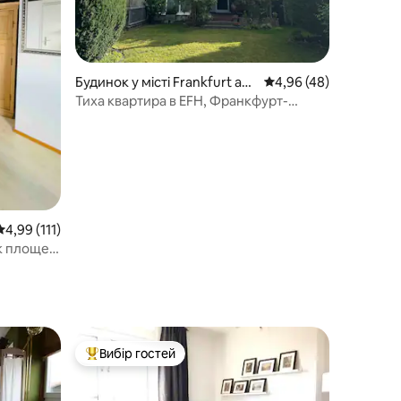
Будинок у місті Frankfurt am
Середня оцінка: 4,96 з
4,96 (48)
Main
Тиха квартира в EFH, Франкфурт-
Мессе та аеропорт
Середня оцінка: 4,99 з 5, відгуки: 111
4,99 (111)
ок площею
Вибір гостей
Топ вибір гостей