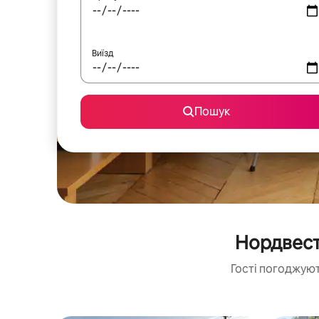
Виїзд
Пошук
Нордвест
Гості погоджуют