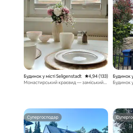
Будинок у місті Seligenstadt
Середня оцінка: 4,94 з 
4,94 (133)
Будинок у
m Taunus
Монастирський краєвид — заміський
Будинок 
будинок у Селігенштадті
Супергосподар
Суперг
Супергосподар
Суперг