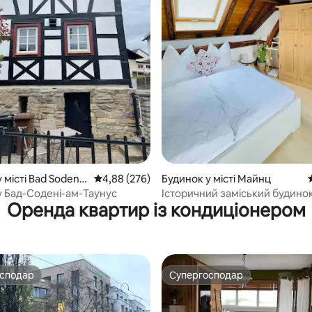
5, відгуки: 133
 місті Bad Soden a
Середня оцінка: 4,88 з 5, відгуки: 276
4,88 (276)
Будинок у місті Майнц
у Бад-Содені-ам-Таунус
Історичний заміський будин
Оренда квартир із кондиціонером
110 кв.
осподар
Супергосподар
осподар
Супергосподар