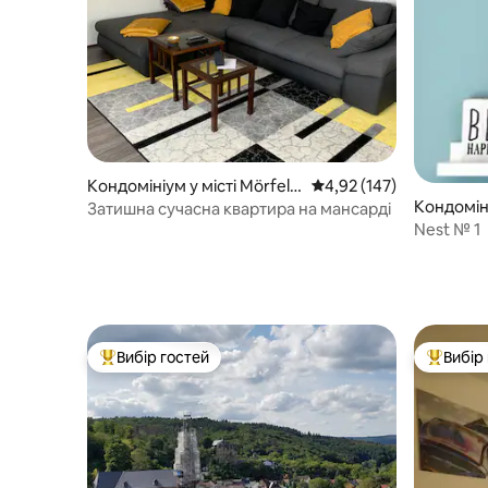
Кондомініум у місті Mörfeld
Середня оцінка: 4,92 з 
4,92 (147)
Кондоміні
en-Walldorf
Затишна сучасна квартира на мансарді
tadt
Nest № 1
Вибір гостей
Вибір
Топ вибір гостей
Топ вибі