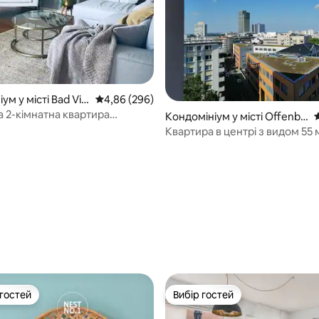
ум у місті Bad Vilb
Середня оцінка: 4,86 з 5, відгуки: 296
4,86 (296)
а 2-кімнатна квартира
5, відгуки: 113
Кондомініум у місті Offenba
С
 Франкфурта
ch am Main
Квартира в центрі з видом 55 
 гостей
Вибір гостей
р гостей
Вибір гостей