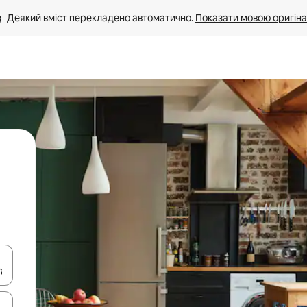
Деякий вміст перекладено автоматично. 
Показати мовою оригіна
я навігації сторінкою клавіші зі стрілками вгору та вниз або жест