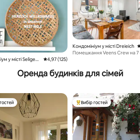
Кондомініум у місті Dreieich
С
Помешкання Veens Crew на 7 
5, відгуки: 147
ум у місті Seligens
Середня оцінка: 4,97 з 5, відгуки: 125
4,97 (125)
Оренда будинків для сімей
 гостей
Вибір гостей
р гостей
Топ вибір гостей