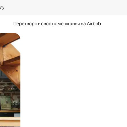
лу
Перетворіть своє помешкання на Airbnb
и дотику та гортання.