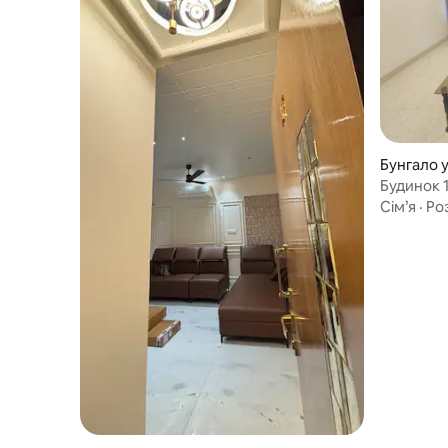
Бунгало у
Будинок 
бунгало
Сім’я
·
Ро