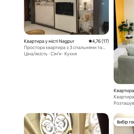
Квартира у місті Nagpur
Середня оцінка: 4,76 з
4,76 (17)
Простора квартира з 3 спальнями та
кухнею в престижному районі Нагпура
Ціна/якість
·
Сім’я
·
Кухня
Квартира 
Квартира
Розташу
Вибір го
Вибір го