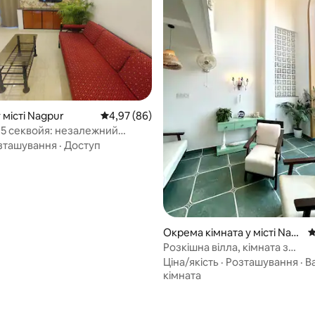
 місті Nagpur
Середня оцінка: 4,97 з 5, відгуки: 86
4,97 (86)
15 секвойя: незалежний
зташування
·
Доступ
Окрема кімната у місті Nag
С
pur
Розкішна вілла, кімната з
кондиціонером, поблизу аеро
Ціна/якість
·
Розташування
·
В
Самостійне прибуття
кімната