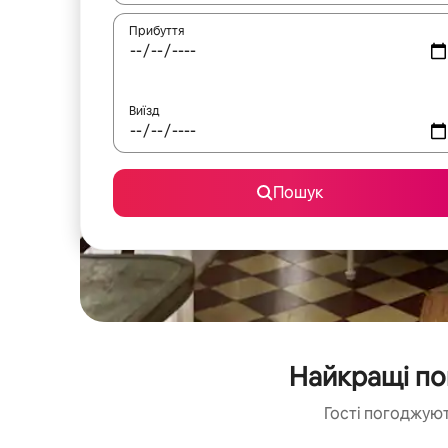
Прибуття
Виїзд
Пошук
Найкращі пом
Гості погоджуют