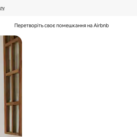
лу
Перетворіть своє помешкання на Airbnb
и дотику та гортання.