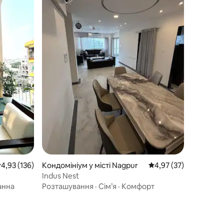
ередня оцінка: 4,93 з 5, відгуки: 136
4,93 (136)
Кондомініум у місті Nagpur
Середня оцінка: 4,97 з
4,97 (37)
Indus Nest
порту |
анна
Розташування
·
Сім’я
·
Комфорт