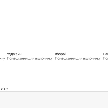
 5, відгуки: 20
Удджайн
Bhopal
На
нку
Помешкання для відпочинку
Помешкання для відпочинку
По
Lake