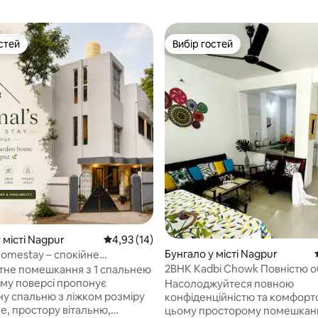
стей
Вибір гостей
стей
Вибір гостей
з 5, відгуки: 9
 місті Nagpur
Середня оцінка: 4,93 з 5, відгуки: 14
4,93 (14)
Бунгало у місті Nagpur
Homestay – спокійне
ня з 1 спальнею, кухнею та
2BHK Kadbi Chowk Повністю 
тне помешкання з 1 спальнею
 біля аеропорту
квартира в центрі міста
му поверсі пропонує
Насолоджуйтеся повною
у спальню з ліжком розміру
конфіденційністю та комфорт
e, простору вітальню,
цьому просторому помешканн