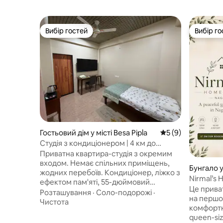
Вибір гостей
Вибір го
Вибір гостей
Вибір го
Гостьовий дім у місті Besa Pipla
Середня оцінка: 5 
5 (9)
Студія з кондиціонером | 4 км до
аеропорту | Маніш-Нагар
Приватна квартира-студія з окремим
входом. Немає спільних приміщень,
Бунгало у
жодних перебоїв. Кондиціонер, ліжко з
Nirmal’s 
ефектом пам'яті, 55-дюймовий
помешкан
Це прива
телевізор 4K Google TV, робочий стіл,
Розташування
·
Соло-подорожі
·
ванною –
на першо
тропічний душ і дзеркало для макіяжу
Чистота
комфортн
зі світлодіодним освітленням. 4 км від
queen-siz
аеропорту Нагпура – ідеально