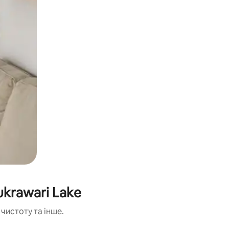
ukrawari Lake
чистоту та інше.