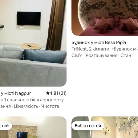
 5, відгуки: 17
Будинок у місті Besa Pipla
TriNest, 2 кімнати, «Будинок м
світла» – почувайтеся як удом
Сім’я
·
Розташування
·
Стан
у місті Nagpur
Середня оцінка: 4,81 з 5, відгуки: 21
4,81 (21)
 з 1 спальнею біля аеропорту
вання
·
Ціна/якість
·
Чистота
стей
Вибір гостей
стей
Вибір гостей