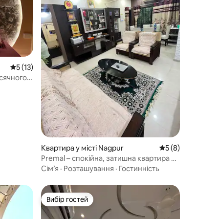
Середня оцінка: 5 з 5, відгуки: 13
5 (13)
ісячного
а
Квартира у місті Nagpur
Середня оцінка: 5
5 (8)
Premal – спокійна, затишна квартира з
2 спальнями та вітальнею | Поруч з
Сім’я
·
Розташування
·
Гостинність
аеропортом
Вибір гостей
Вибір гостей