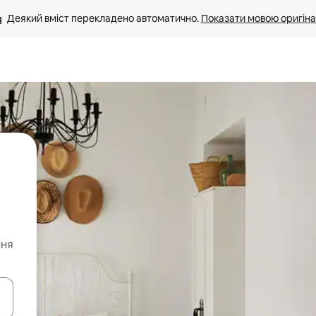
Деякий вміст перекладено автоматично. 
Показати мовою оригіна
ння
я навігації сторінкою клавіші зі стрілками вгору та вниз або жест