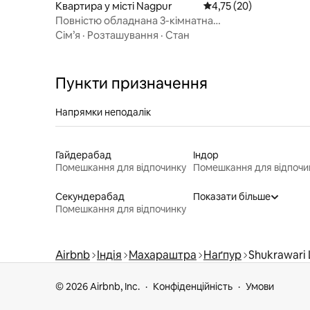
Квартира у місті Nagpur
Середня оцінка: 4,75 з
4,75 (20)
Повністю обладнана 3-кімнатна
квартира в Рамдаспеті!
Сім’я
·
Розташування
·
Стан
Пункти призначення
Напрямки неподалік
Гайдерабад
Індор
Помешкання для відпочинку
Помешкання для відпочи
Секундерабад
Показати більше
Помешкання для відпочинку
Airbnb
Індія
Махараштра
Наґпур
Shukrawari 
© 2026 Airbnb, Inc.
Конфіденційність
Умови