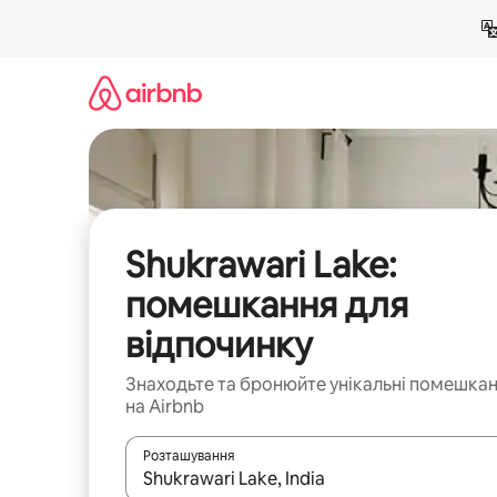
Перейти
до
вмісту
Shukrawari Lake:
помешкання для
відпочинку
Знаходьте та бронюйте унікальні помешка
на Airbnb
Розташування
Отримавши результати пошуку, використовуйте дл