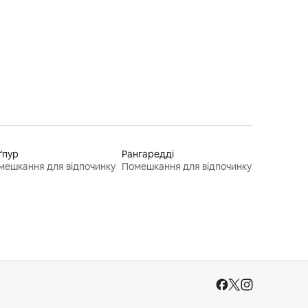
ґпур
Рангаредді
мешкання для відпочинку
Помешкання для відпочинку