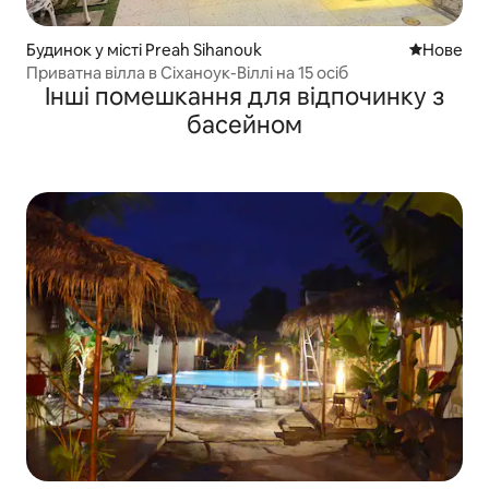
Будинок у місті Preah Sihanouk
Нове місц
Нове
Приватна вілла в Сіханоук-Віллі на 15 осіб
Інші помешкання для відпочинку з
басейном