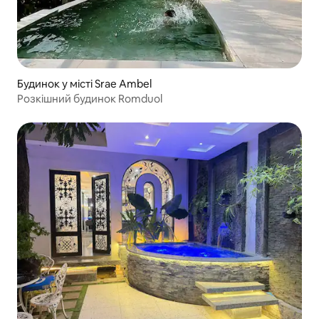
Будинок у місті Srae Ambel
Розкішний будинок Romduol