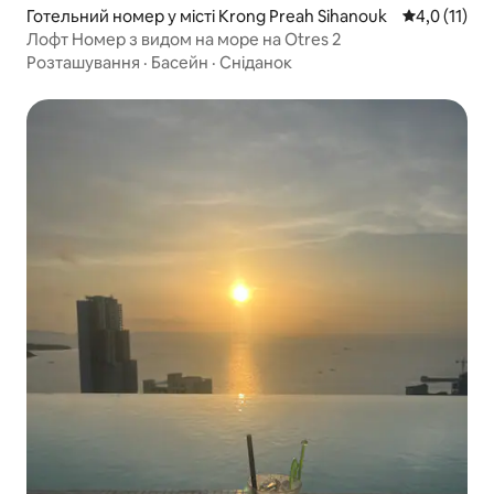
Готельний номер у місті Krong Preah Sihanouk
Середня оцін
4,0 (11)
Лофт Номер з видом на море на Otres 2
Розташування
·
Басейн
·
Сніданок