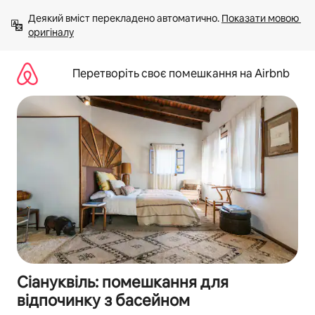
Перейти
Деякий вміст перекладено автоматично. 
Показати мовою 
до
оригіналу
вмісту
Перетворіть своє помешкання на Airbnb
Сіануквіль: помешкання для
відпочинку з басейном