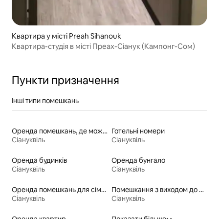
Квартира у місті Preah Sihanouk
Квартира-студія в місті Преах-Сіанук (Кампонг-Сом)
Пункти призначення
Інші типи помешкань
Оренда помешкань, де можна перебувати з домашніми тваринами
Готельні номери
Сіануквіль
Сіануквіль
Оренда будинків
Оренда бунгало
Сіануквіль
Сіануквіль
Оренда помешкань для сімей
Помешкання з виходом до пляжу
Сіануквіль
Сіануквіль
Оренда квартир
Показати більше