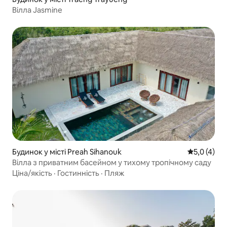
Вілла Jasmine
Будинок у місті Preah Sihanouk
Середня оці
5,0 (4)
Вілла з приватним басейном у тихому тропічному саду
Ціна/якість
·
Гостинність
·
Пляж