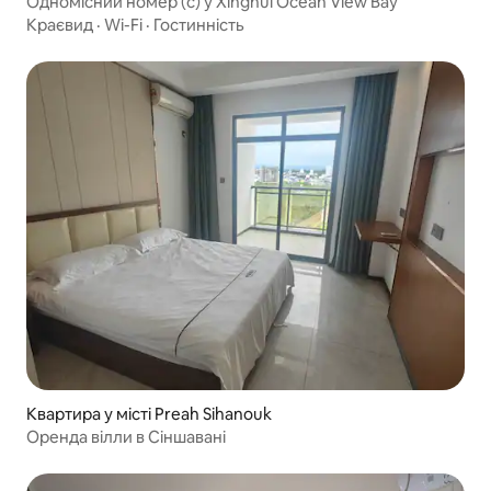
Одномісний номер (c) у Xinghui Ocean View Bay
Краєвид
·
Wi-Fi
·
Гостинність
Квартира у місті Preah Sihanouk
Оренда вілли в Сіншавані