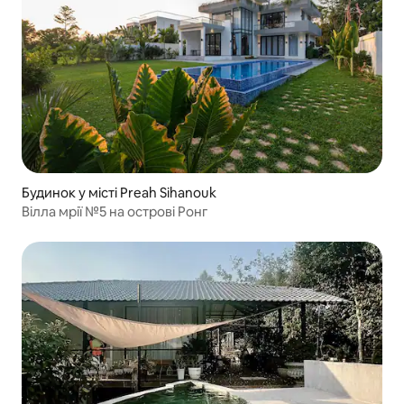
Будинок у місті Preah Sihanouk
Вілла мрії №5 на острові Ронг