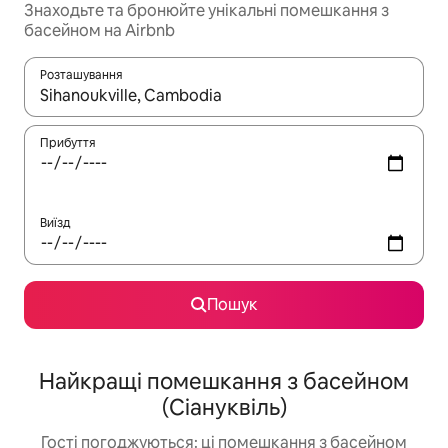
Знаходьте та бронюйте унікальні помешкання з
басейном на Airbnb
Розташування
Отримавши результати пошуку, використовуйте для навігації с
Прибуття
Виїзд
Пошук
Найкращі помешкання з басейном
(Сіануквіль)
Гості погоджуються: ці помешкання з басейном