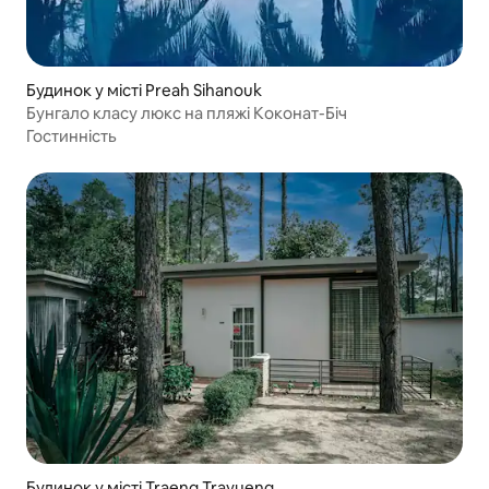
Будинок у місті Preah Sihanouk
Бунгало класу люкс на пляжі Коконат-Біч
Гостинність
Будинок у місті Traeng Trayueng