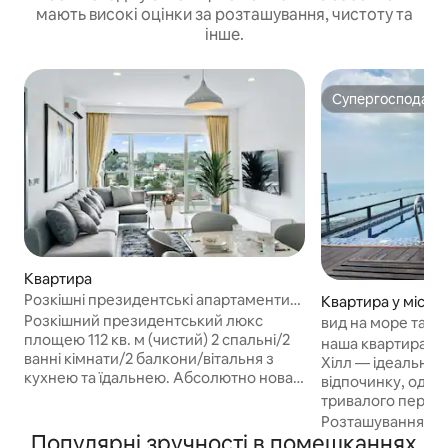
мають високі оцінки за розташування, чистоту та
інше.
Супергосподар
Супергосподар
Квартира
Розкішні президентські апартаменти
Квартира у місті
112 кв. м (чиста площа)
PHIP
Розкішний президентський люкс
вид на море та го
площею 112 кв. м (чистий) 2 спальні/2
наша квартира з 1
ванні кімнати/2 балкони/вітальня з
Хілл — ідеально 
кухнею та їдальнею. Абсолютно нова
відпочинку, одно
квартира в новому будинку (у LZ Sea
тривалого перебуванн
View Residences - Fully Serviced
Ласкаво просимо
Розташування
·
Б
Apartments) Розташовано на 9-му
Популярні зручності в помешканнях
помешкання на Вік