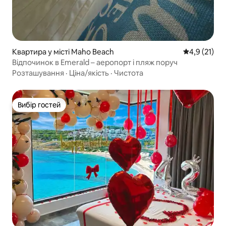
Квартира у місті Maho Beach
Середня оцін
4,9 (21)
Відпочинок в Emerald – аеропорт і пляж поруч
Розташування
·
Ціна/якість
·
Чистота
Вибір гостей
Вибір гостей