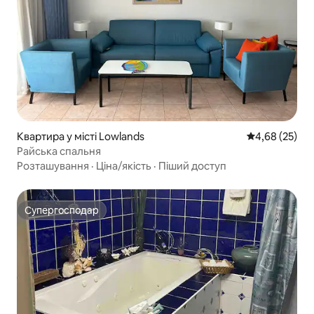
Квартира у місті Lowlands
Середня оцінк
4,68 (25)
Райська спальня
Розташування
·
Ціна/якість
·
Піший доступ
Супергосподар
Супергосподар