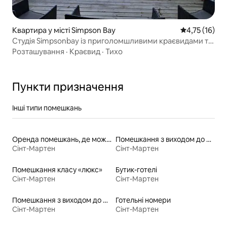
Квартира у місті Simpson Bay
Середня оцінк
4,75 (16)
Студія Simpsonbay із приголомшливими краєвидами та
цілодобовою охороною
Розташування
·
Краєвид
·
Тихо
Пункти призначення
Інші типи помешкань
Оренда помешкань, де можна перебувати з домашніми тваринами
Помешкання з виходом до озера
Сінт-Мартен
Сінт-Мартен
Помешкання класу «люкс»
Бутик-готелі
Сінт-Мартен
Сінт-Мартен
Помешкання з виходом до пляжу
Готельні номери
Сінт-Мартен
Сінт-Мартен