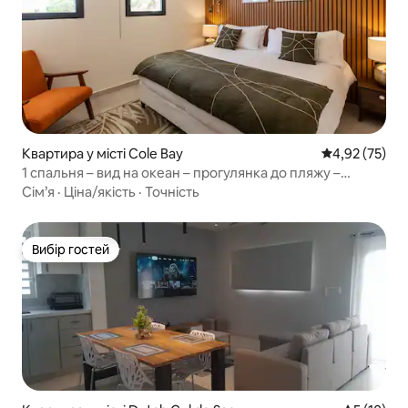
Квартира у місті Cole Bay
Середня оцінк
4,92 (75)
1 спальня – вид на океан – прогулянка до пляжу –
генератор
Сім’я
·
Ціна/якість
·
Точність
Вибір гостей
Вибір гостей