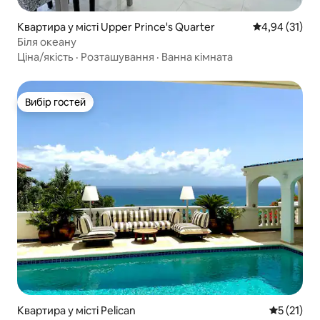
Квартира у місті Upper Prince's Quarter
Середня оцінк
4,94 (31)
Біля океану
Ціна/якість
·
Розташування
·
Ванна кімната
Вибір гостей
Вибір гостей
Квартира у місті Pelican
Середня оц
5 (21)