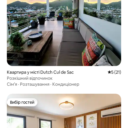
Квартира у місті Dutch Cul de Sac
Середня оц
5 (21)
Розкішний відпочинок
Сім’я
·
Розташування
·
Кондиціонер
Вибір гостей
Вибір гостей