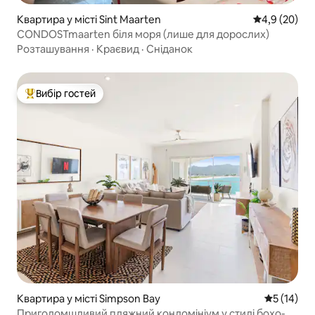
Квартира у місті Sint Maarten
Середня оцін
4,9 (20)
CONDOSTmaarten біля моря (лише для дорослих)
Розташування
·
Краєвид
·
Сніданок
Вибір гостей
Топ вибір гостей
Квартира у місті Simpson Bay
Середня оц
5 (14)
Приголомшливий пляжний кондомініум у стилі бохо-