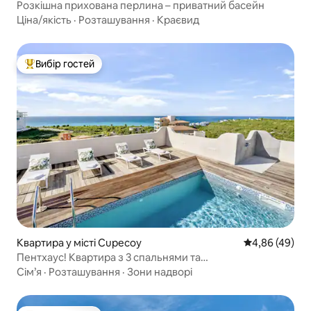
Розкішна прихована перлина – приватний басейн
Ціна/якість
·
Розташування
·
Краєвид
Вибір гостей
Топ вибір гостей
Квартира у місті Cupecoy
Середня оцінка
4,86 (49)
Пентхаус! Квартира з 3 спальнями та
приголомшливими краєвидами!
Сім’я
·
Розташування
·
Зони надворі