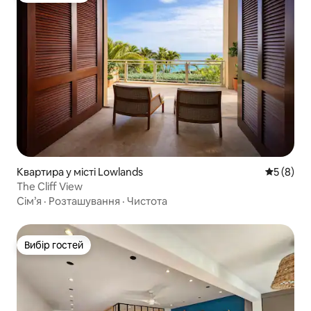
Квартира у місті Lowlands
Середня о
5 (8)
The Cliff View
Сім’я
·
Розташування
·
Чистота
Вибір гостей
Вибір гостей