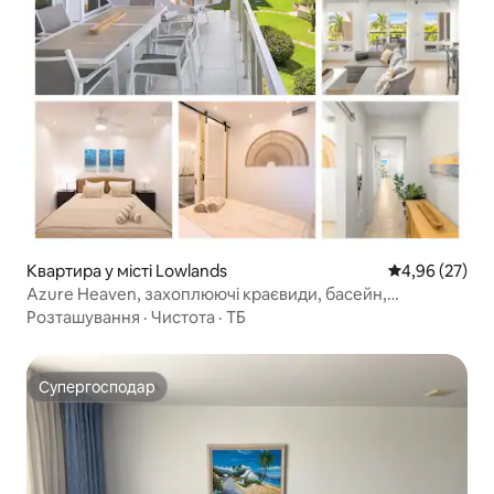
Квартира у місті Lowlands
Середня оцінк
4,96 (27)
Azure Heaven, захоплюючі краєвиди, басейн,
тренажерний зал, Махо
Розташування
·
Чистота
·
ТБ
Супергосподар
Супергосподар