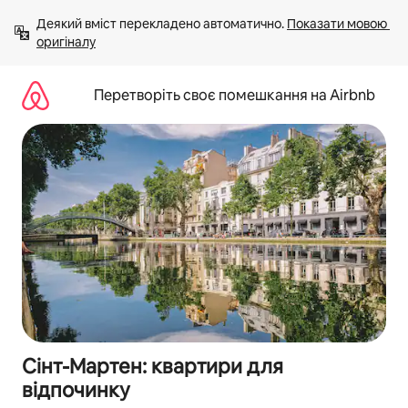
Перейти
Деякий вміст перекладено автоматично. 
Показати мовою 
до
оригіналу
вмісту
Перетворіть своє помешкання на Airbnb
Сінт-Мартен: квартири для
відпочинку