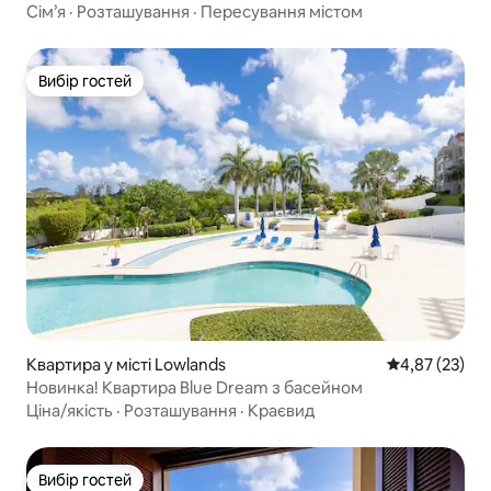
березі океану
Сім’я
·
Розташування
·
Пересування містом
Вибір гостей
Вибір гостей
Квартира у місті Lowlands
Середня оцінк
4,87 (23)
Новинка! Квартира Blue Dream з басейном
Ціна/якість
·
Розташування
·
Краєвид
Вибір гостей
Вибір гостей