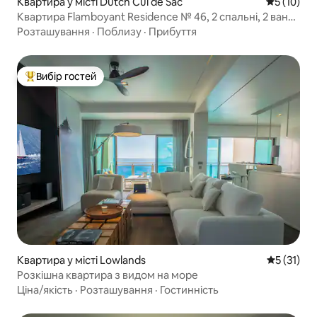
Квартира у місті Dutch Cul de Sac
Середня оц
5 (10)
Квартира Flamboyant Residence № 46, 2 спальні, 2 ванні
кімнати
Розташування
·
Поблизу
·
Прибуття
Вибір гостей
Топ вибір гостей
Квартира у місті Lowlands
Середня оц
5 (31)
Розкішна квартира з видом на море
Ціна/якість
·
Розташування
·
Гостинність