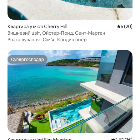
Квартира у місті Cherry Hill
Середня оц
5 (20)
Вишневий цвіт, Ойстер-Понд, Сент-Мартен
Розташування
·
Сім’я
·
Кондиціонер
Супергосподар
Супергосподар
Квартира у місті Sint Maarten
Середня оцінк
4,81 (16)