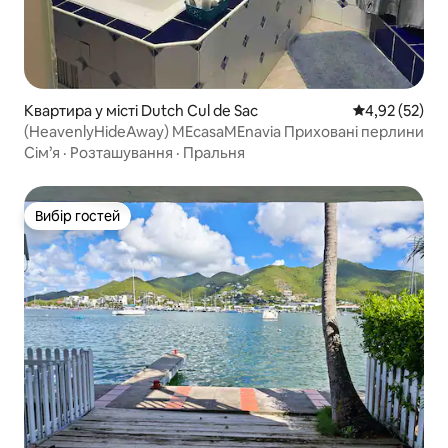
Квартира у місті Dutch Cul de Sac
Середня оцінк
4,92 (52)
(HeavenlyHideAway) MEcasaMEnavia Приховані перлини
Сім’я
·
Розташування
·
Пральня
Вибір гостей
Вибір гостей