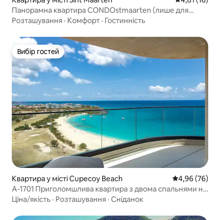
Панорамна квартира CONDOstmaarten (лише для
дорослих)
Розташування
·
Комфорт
·
Гостинність
Вибір гостей
Вибір гостей
Квартира у місті Cupecoy Beach
Середня оцінка
4,96 (76)
A-1701 Приголомшлива квартира з двома спальнями на
березі океану
Ціна/якість
·
Розташування
·
Сніданок