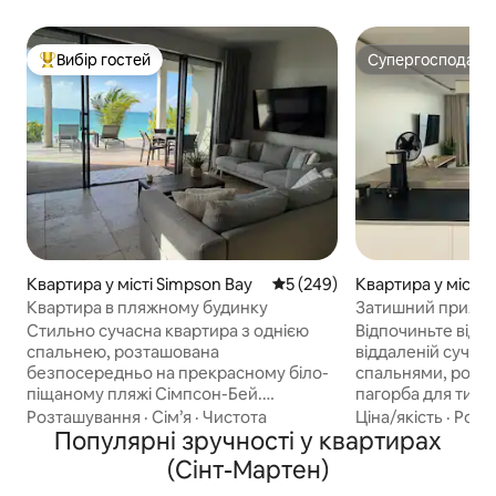
Вибір гостей
Супергосподар
Топ вибір гостей
Супергосподар
Квартира у місті Simpson Bay
Середня оцінка: 5 з 5, відгук
5 (249)
Квартира у місті 
ce's Quarter
Квартира в пляжному будинку
Затишний прихис
краєвидами
Стильно сучасна квартира з однією
Відпочиньте від 
спальнею, розташована
віддаленій сучасн
безпосередньо на прекрасному біло-
спальнями, розта
піщаному пляжі Сімпсон-Бей.
пагорба для тих, 
Насолоджуйтеся днем у кришталево
сучасній гавані бе
Розташування
·
Сім’я
·
Чистота
Ціна/якість
·
Розт
чистій воді та відвідуйте карибську
Популярні зручності у квартирах
нашої просторої 
чарівність нашого бурхливого нічного
насолоджуйтеся
(Сінт-Мартен)
життя. Наше відпочинок на острові
сходами сонця, з