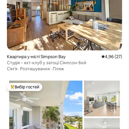
Квартира у місті Simpson Bay
Середня оцінк
4,96 (27)
Студія – яхт-клуб у затоці Сімпсон-Бей
Сім’я
·
Розташування
·
Пляж
Вибір гостей
Топ вибір гостей