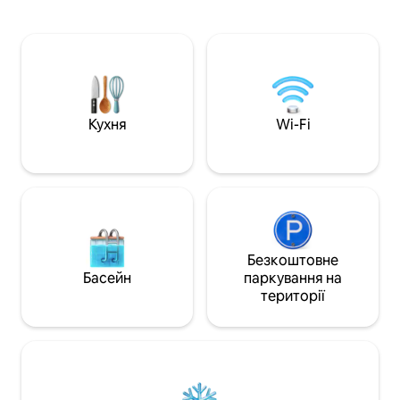
забезпечує повний відпочинок з
неперевершеним
пляжними стільцями, парасольками,
Карибського моря. З цього рете
душем на відкритому повітрі,
оформленого по
спорядженням для снорклінгу та
відкривається б
дошками для веслування на пляжі
панорамний вид н
Серед зручностей - безкоштовний WI-
Сабу та Статію. Пориньте в красу
FI, кухня, ліжко розміру «king-size»,
природи, насоло
пляжні стільці, парасолька та багато
зручностями в цій
Кухня
Wi-Fi
іншого.
доступній гавані.
Безкоштовне
Басейн
паркування на
території