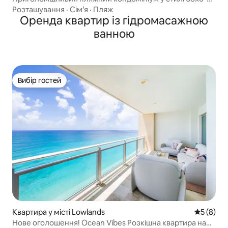
шик із терасою на даху
Розташування
·
Сім’я
·
Пляж
Оренда квартир із гідромасажною
ванною
Вибір гостей
Вибір гостей
Квартира у місті Lowlands
Середня о
5 (8)
Нове оголошення! Ocean Vibes Розкішна квартира на