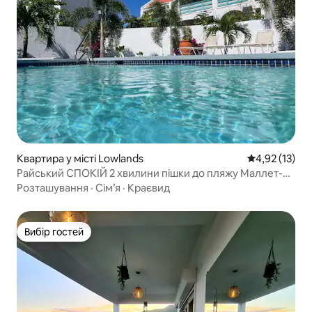
Квартира у місті Lowlands
Середня оцінк
4,92 (13)
Райський СПОКІЙ 2 хвилини пішки до пляжу Маллет-
Бей
Розташування
·
Сім’я
·
Краєвид
Вибір гостей
Вибір гостей