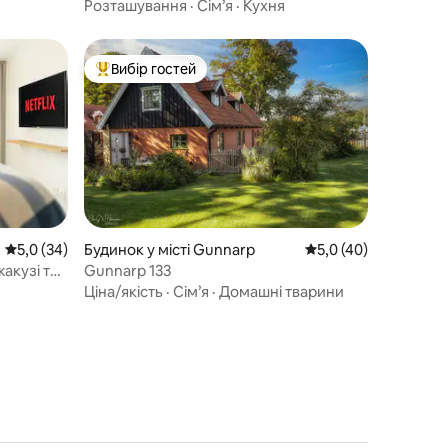
Розташування
·
Сім’я
·
Кухня
Вибір гостей
Топ вибір гостей
Середня оцінка: 5,0 з 5, відгуки: 34
5,0 (34)
Будинок у місті Gunnarp
Середня оцінка: 5,0 
5,0 (40)
акузі та
Gunnarp 133
Ціна/якість
·
Сім’я
·
Домашні тварини