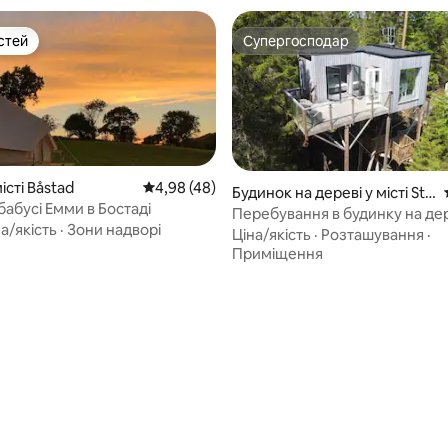
стей
Супергосподар
стей
Супергосподар
істі Båstad
Середня оцінка: 4,98 з 5, відгуки: 48
4,98 (48)
Будинок на дереві у місті Str
бабусі Емми в Бостаді
ömmaköp
Перебування в будинку на дер
 5, відгуки: 77
а/якість
·
Зони надворі
гідромасажною ванною на дро
Ціна/якість
·
Розташування
·
природою!
Приміщення