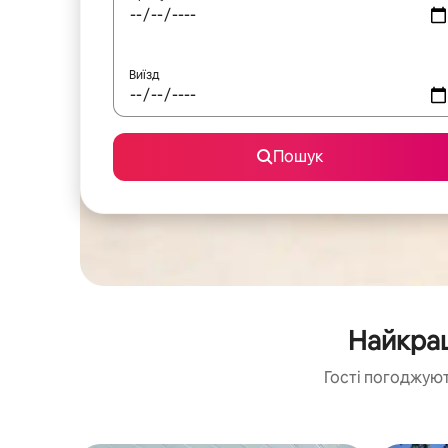
Виїзд
Пошук
Найкращ
Гості погоджуют