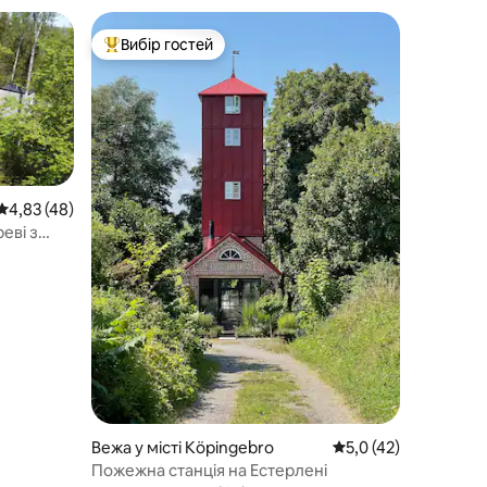
Вибір гостей
Топ вибір гостей
Середня оцінка: 4,83 з 5, відгуки: 48
4,83 (48)
еві з
вах і
Вежа у місті Köpingebro
Середня оцінка: 5,0 
5,0 (42)
Пожежна станція на Естерлені