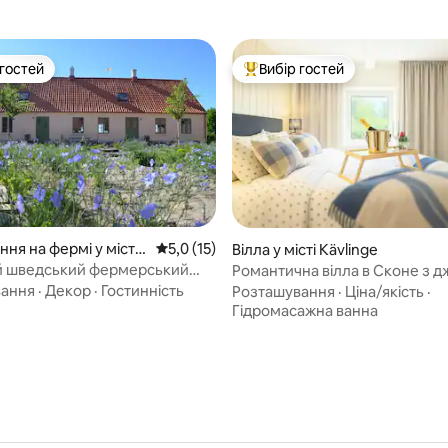
 гостей
Вибір гостей
р гостей
Топ вибір гостей
ня на фермі у місті
Середня оцінка: 5,0 з 5, відгуки: 15
5,0 (15)
 5, відгуки: 33
Вілла у місті Kävlinge
й шведський фермерський
Романтична вілла в Сконе з дж
сніданком
вання
·
Декор
·
Гостинність
Розташування
·
Ціна/якість
·
Гідромасажна ванна