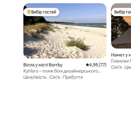
Вибір гостей
Вибір го
Топ вибір гостей
Вибір го
Намет у м
Глемпінг 
Вілла у місті Borrby
Середня оцінка: 4,95 з
4,95 (77)
Сім’я
·
Цін
Kyhlsro – пляж біля дизайнерського
будинку
Ціна/якість
·
Сім’я
·
Прибуття