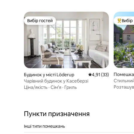
Вибір гостей
Вибір
Вибір гостей
Топ вибі
Помешкан
Будинок у місті Löderup
Середня оцінка: 4,91 з
4,91 (33)
Borrby
Стильни
Чарівний будинок у Касеберзі
будинок
Розташу
Ціна/якість
·
Сім’я
·
Гриль
Пункти призначення
Інші типи помешкань