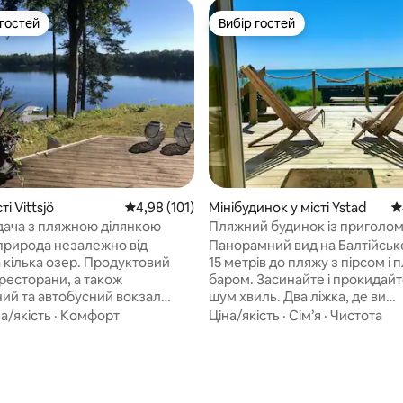
 гостей
Вибір гостей
р гостей
Вибір гостей
ті Vittsjö
Середня оцінка: 4,98 з 5, відгуки: 101
4,98 (101)
Мінібудинок у місті Ystad
С
дача з пляжною ділянкою
Пляжний будинок із пригол
видом на море
природа незалежно від
Панорамний вид на Балтійськ
а кілька озер. Продуктовий
15 метрів до пляжу з пірсом і
ресторани, а також
баром. Засинайте і прокидайт
ний та автобусний вокзал
шум хвиль. Два ліжка, де ви
ні в селищі Віттсйо. Гості
розташовані в першому ряду 
а/якість
·
Комфорт
Ціна/якість
·
Сім’я
·
Чистота
ористуватися веслувальним
вид на море. Міні-кухня з дво
двома байдарками та
конфорками, мікрохвильовою
з причалу. Поле для
кавоваркою, холодильником і
сафарі на лосях, вафельний
морозильною камерою. Неве
Skåneleden розташовані в
їдальня, два крісла, телевізор,