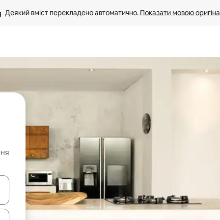
Деякий вміст перекладено автоматично. 
Показати мовою оригіна
ння
я навігації сторінкою клавіші зі стрілками вгору та вниз або жест