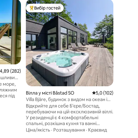
Зруб у м
Вибір гостей
Вибір
Топ вибір гостей
Топ виб
Спокій бі
Затишний
Чудовий 
вінтажн
тим сами
котедж н
Розташу
районі о
перебув
матимете
ви будет
ходьби в
ередня оцінка: 4,89 з 5, відгуки: 282
4,89 (282)
вокзалу. 
прогулян
омшливим
видом на
е море,
Насолод
 пляжним
Вілла у місті Båstad SO
Середня оцінка: 5,0 з
5,0 (102)
совиним 
еся під
Villa Bjäre, будинок з видом на океан і
заспокій
джакузі на відкритому повітрі
Відкрийте для себе Б'єре/Бостад,
захоплив
та маєте
перебуваючи на цій ексклюзивній віллі.
сапсерфі
ма
У резиденції є 4 комфортабельні
 піччю,
спальні, розкішна кухня та ванні
кімнати, відкрите джакузі з підігрівом
Ціна/якість
·
Розташування
·
Краєвид
лика
(на 7 осіб), тераса навколо будинку,
 Wi-Fi.