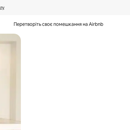
лу
Перетворіть своє помешкання на Airbnb
и дотику та гортання.