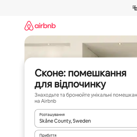
Перейти
до
вмісту
Сконе: помешкання
для відпочинку
Знаходьте та бронюйте унікальні помешка
на Airbnb
Розташування
Отримавши результати пошуку, використовуйте дл
Прибуття