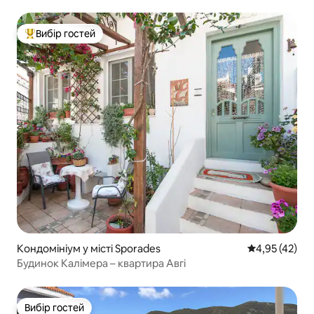
Вибір гостей
Топ вибір гостей
Кондомініум у місті Sporades
Середня оцінк
4,95 (42)
Будинок Калімера – квартира Авгі
Вибір гостей
Вибір гостей