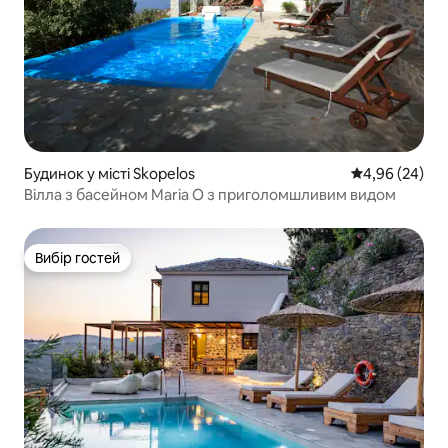
Будинок у місті Skopelos
Середня оцінка
4,96 (24)
Вілла з басейном Maria O з приголомшливим видом
Вибір гостей
Вибір гостей