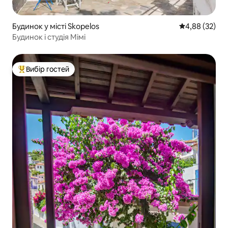
Будинок у місті Skopelos
Середня оцінк
4,88 (32)
Будинок і студія Мімі
Вибір гостей
Топ вибір гостей