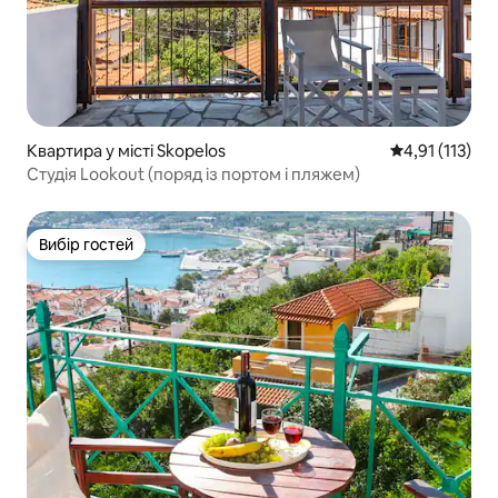
Квартира у місті Skopelos
Середня оцінка
4,91 (113)
Студія Lookout (поряд із портом і пляжем)
Вибір гостей
Вибір гостей