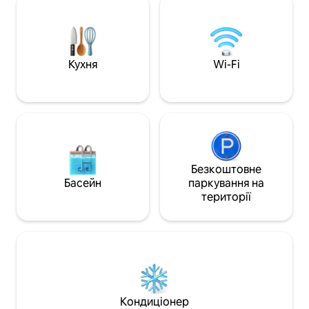
повільними моментами, коли світло
просторе патіо 
змінює ландшафт. Це місце запрошує
безперервним ви
вас відпочити від темпу повсякденного
Завдяки своєму 
життя й відновити зв'язок із тим, що
загальному розта
важливо – відпочинком, природою та
Skopelita є одним 
Кухня
Wi-Fi
тишею.
найфотографічні
острові!
Безкоштовне
Басейн
паркування на
території
Кондиціонер