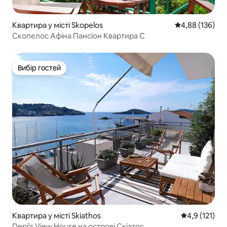
Квартира у місті Skopelos
Середня оцінка
4,88 (136)
Скопелос Афіна Пансіон Квартира С
Вибір гостей
Вибір гостей
Квартира у місті Skiathos
Середня оцінк
4,9 (121)
Depi's View House на острові Скіатос