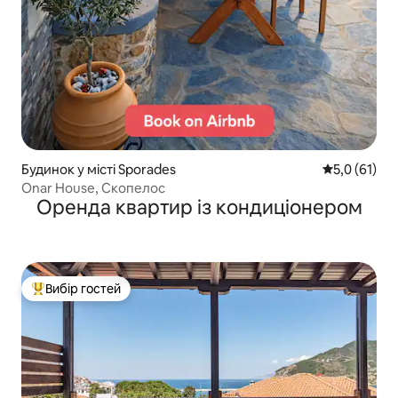
Будинок у місті Sporades
Середня оцін
5,0 (61)
Onar House, Скопелос
Оренда квартир із кондиціонером
Вибір гостей
Топ вибір гостей