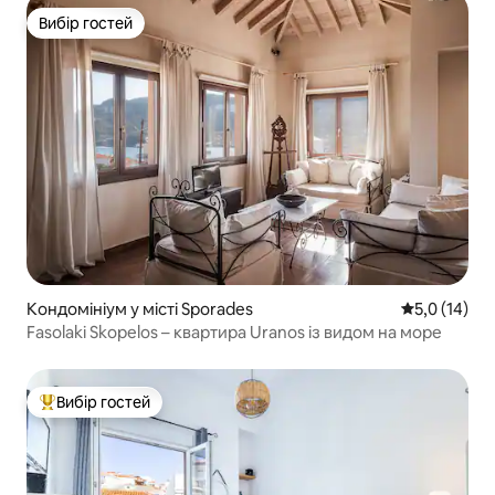
Вибір гостей
Вибір гостей
Кондомініум у місті Sporades
Середня оцін
5,0 (14)
Fasolaki Skopelos – квартира Uranos із видом на море
Вибір гостей
Топ вибір гостей