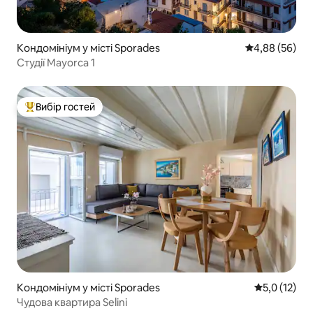
Кондомініум у місті Sporades
Середня оцінка
4,88 (56)
Студії Mayorca 1
Вибір гостей
Топ вибір гостей
Кондомініум у місті Sporades
Середня оцін
5,0 (12)
Чудова квартира Selini