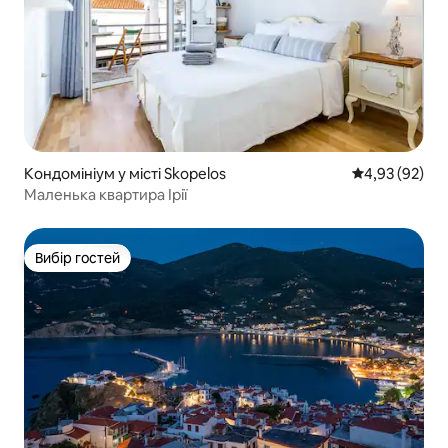
Кондомініум у місті Skopelos
Середня оцінк
4,93 (92)
Маленька квартира Ірії
Вибір гостей
Вибір гостей