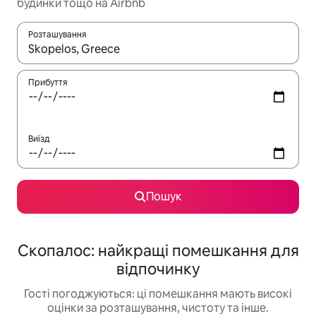
будинки тощо на Airbnb
Розташування
Отримавши результати пошуку, використовуйте для навігації с
Прибуття
Виїзд
Пошук
Скопалос: найкращі помешкання для
відпочинку
Гості погоджуються: ці помешкання мають високі
оцінки за розташування, чистоту та інше.