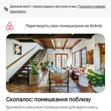
Перейти
Деякий вміст перекладено автоматично. 
Показати мовою 
до
оригіналу
вмісту
Перетворіть своє помешкання на Airbnb
Скопалос: помешкання поблизу
Бронюйте унікальні помешкання для відпочинку,