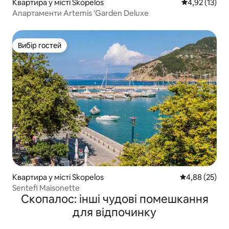
Квартира у місті Skopelos
Середня оцінк
4,92 (13)
Апартаменти Artemis 'Garden Deluxe
Вибір гостей
Вибір гостей
Квартира у місті Skopelos
Середня оцінк
4,88 (25)
Sentefi Maisonette
Скопалос: інші чудові помешкання
для відпочинку