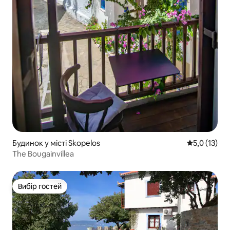
Будинок у місті Skopelos
Середня оцін
5,0 (13)
The Bougainvillea
Вибір гостей
Вибір гостей