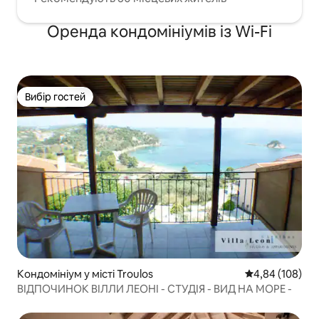
Оренда кондомініумів із Wi-Fi
Вибір гостей
Вибір гостей
Кондомініум у місті Troulos
Середня оцінка:
4,84 (108)
ВІДПОЧИНОК ВІЛЛИ ЛЕОНІ - СТУДІЯ - ВИД НА МОРЕ -