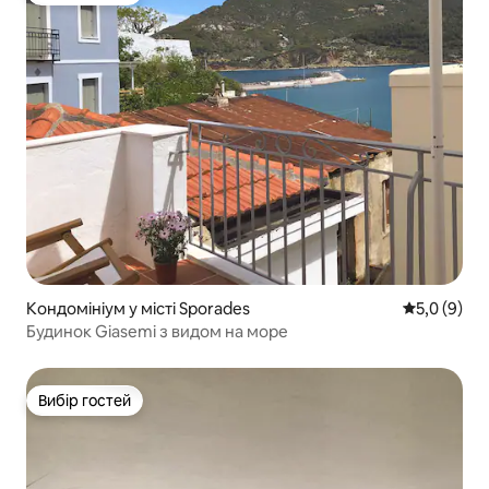
Кондомініум у місті Sporades
Середня оці
5,0 (9)
Будинок Giasemi з видом на море
Вибір гостей
Вибір гостей