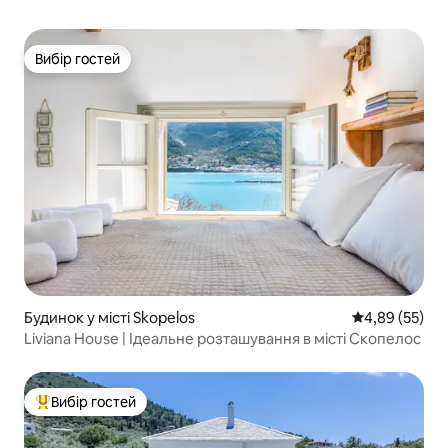
Вибір гостей
Вибір гостей
Будинок у місті Skopelos
Середня оцінк
4,89 (55)
Liviana House | Ідеальне розташування в місті Скопелос
Вибір гостей
Топ вибір гостей