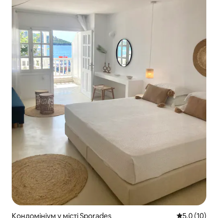
Кондомініум у місті Sporades
Середня оцін
5,0 (10)