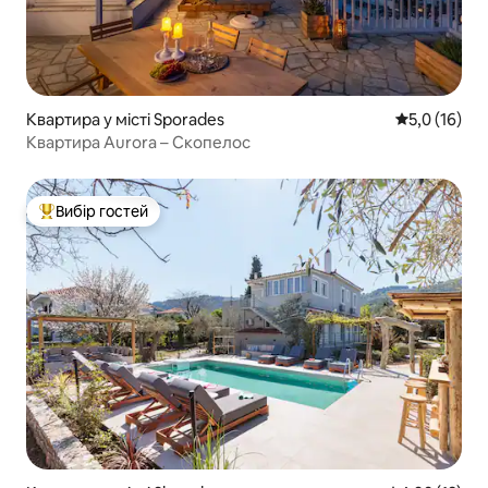
Квартира у місті Sporades
Середня оцін
5,0 (16)
Квартира Aurora – Скопелос
Вибір гостей
Топ вибір гостей