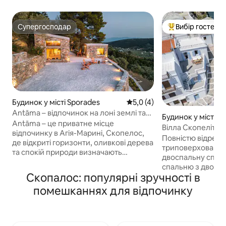
Супергосподар
Вибір гостей
Супергосподар
Топ вибір гостей
Будинок у місті Sporades
Середня оцінка: 5,0 з 5, відг
5,0 (4)
Antāma – відпочинок на лоні землі та
Будинок у місті S
природи, Скопелос
Antāma – це приватне місце
Вілла Скопеліта
відпочинку в Агія-Марині, Скопелос,
Повністю відрем
де відкриті горизонти, оливкові дерева
триповерхова віл
та спокій природи визначають
двоспальну спал
враження. Спрощений і елегантний
спальню з двома
дизайн гармонійно вписується в
Скопалос: популярні зручності в
ліжками та дода
навколишній ландшафт, звідки
спальний варіант
помешканнях для відпочинку
відкривається безперешкодний вид на
вітальні, що ідеа
море та пагорби. Проводьте дні біля
дитини. До послуг
приватного басейну, насолоджуючись
кімнати та світла
сонцем і тишею, або насолоджуйтеся
найцікавіших місц