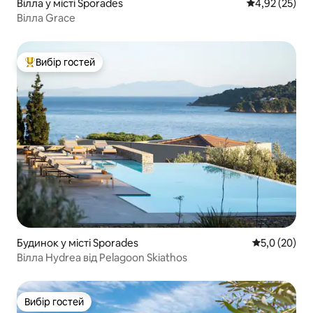
Вілла у місті Sporades
Середня оцінк
4,92 (25)
Вілла Grace
Вибір гостей
Топ вибір гостей
Будинок у місті Sporades
Середня оцін
5,0 (20)
Вілла Hydrea від Pelagoon Skiathos
Вибір гостей
Вибір гостей