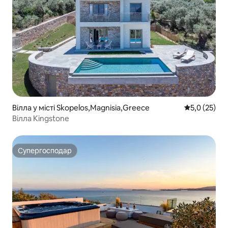
Вілла у місті Skopelos,Magnisia,Greece
Середня оцін
5,0 (25)
Вілла Kingstone
Супергосподар
Супергосподар