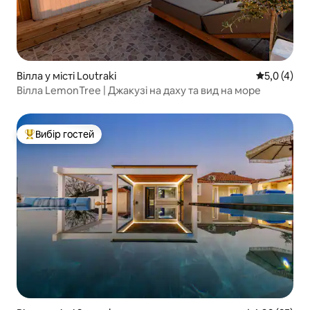
Вілла у місті Loutraki
Середня оці
5,0 (4)
Вілла LemonTree | Джакузі на даху та вид на море
Вибір гостей
Топ вибір гостей