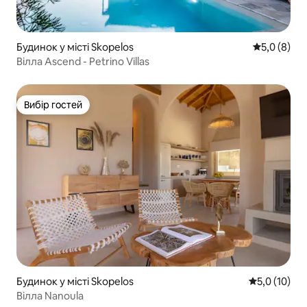
Будинок у місті Skopelos
Середня оці
5,0 (8)
Вілла Ascend - Petrino Villas
Вибір гостей
Вибір гостей
Будинок у місті Skopelos
Середня оцін
5,0 (10)
Вілла Nanoula