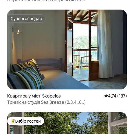
Супергосподар
Супергосподар
Квартира у місті Skopelos
Середня оцінка
4,74 (137)
Тримісна студія Sea Breeze (2.3.4..6..)
Вибір гостей
Топ вибір гостей