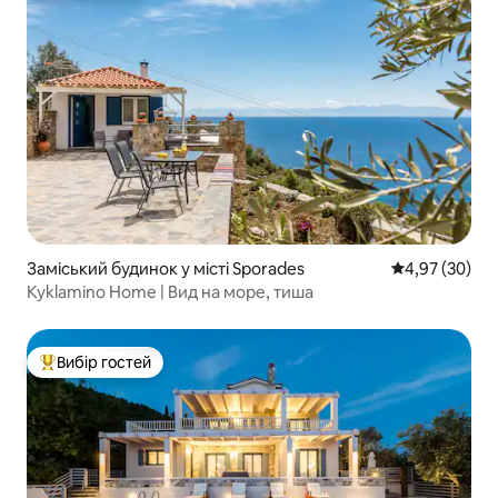
Заміський будинок у місті Sporades
Середня оцінк
4,97 (30)
Kyklamino Home | Вид на море, тиша
Вибір гостей
Топ вибір гостей