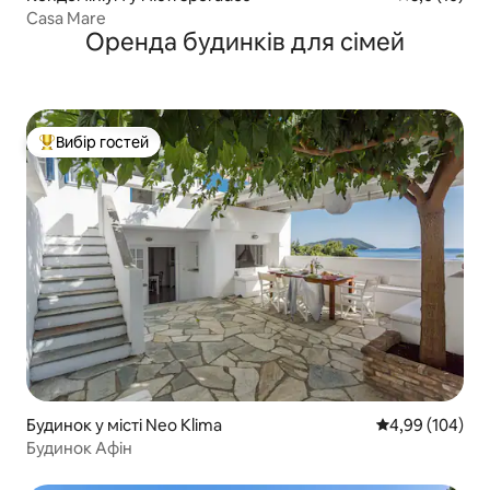
Casa Mare
Оренда будинків для сімей
Вибір гостей
Топ вибір гостей
Будинок у місті Neo Klima
Середня оцінка:
4,99 (104)
Будинок Афін