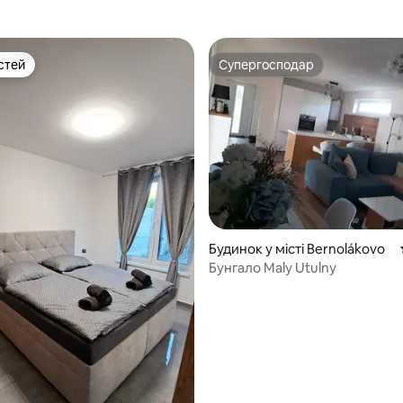
стей
Супергосподар
стей
Супергосподар
 5, відгуки: 26
Будинок у місті Bernolákovo
Бунгало Maly Utulny