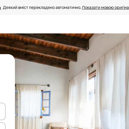
Деякий вміст перекладено автоматично. 
Показати мовою оригіна
я навігації сторінкою клавіші зі стрілками вгору та вниз або жест