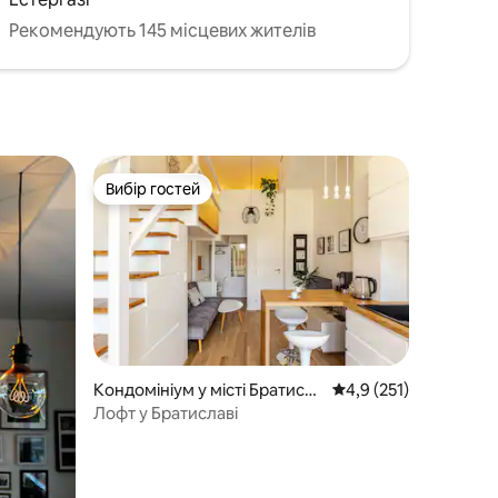
Рекомендують 145 місцевих жителів
Вибір гостей
Вибір гостей
Кондомініум у місті Братисла
Середня оцінка: 4,9 з
4,9 (251)
ва
Лофт у Братиславі