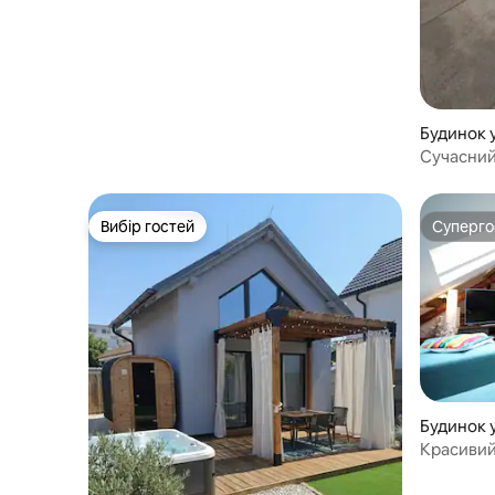
Будинок у
ob
Сучасний
садом по
Вибір гостей
Суперг
Вибір гостей
Суперг
Будинок у
Красивий
2 тераса