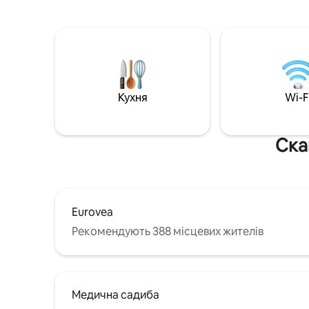
насолодж
відпочинку на відкритому повітрі.
Якщо ви 
Набережна йде до центру міста.
вас чека
Завдяки центральному розташуванню
паркінг. 
квартира ідеально підходить для
панорамн
бізнес-мандрівників.
Сподіваю
цьому ма
Кухня
Wi-F
зможете 
прихован
запитайте
Ска
Eurovea
Рекомендують 388 місцевих жителів
Медична садиба