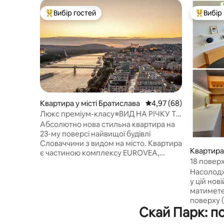
Вибір гостей
Вибір
Топ вибір гостей
Топ вибі
Квартира у місті Братислава
Середня оцінка: 4,97 з
4,97 (68)
Люкс преміум-класу※ВИД НА РІЧКУ ТА
СТАРЕ МІСТО※БЕЗКОШТОВНЕ
Абсолютно нова стильна квартира на
паркування
23-му поверсі найвищої будівлі
Словаччини з видом на місто. Квартира
Квартира 
є частиною комплексу EUROVEA,
18 поверх
торгового центру на березі річки
БЕЗКОШТ
Насолод
Дунаю. З вестибюля будинку є прямий
у цій нов
доступ до магазинів, ресторанів,
матимете
кінотеатру або фітнес-центру.
поверху 
Набережна річки починається під
Скай Парк: п
красиві, 
будівлею і пропонує безліч ресторанів,
ви нічна с
кафе з нескінченними місцями для