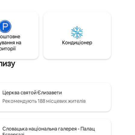
walkable downtown offers numerous
shops, restaurants, and relaxation
річки в
options. 🤩👌
а Карпат.
льцевої/
ovea.
коштовне
ування на
Кондиціонер
риторії
лизу
Церква святой Єлизавети
Рекомендують 188 місцевих жителів
Словацька національна галерея - Палац
Естергазі