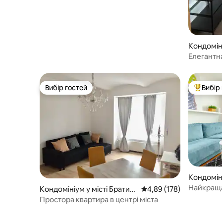
Кондоміні
лава
Елегантна
центрі мі
Вибір гостей
Вибір
Вибір гостей
Топ вибі
Кондоміні
лава
Найкраща
Кондомініум у місті Братис
Середня оцінка: 4,89 з 
4,89 (178)
лава
Простора квартира в центрі міста