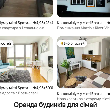
ум у місті Братис
Середня оцінка: 4,95 з 5, відгуки: 284
4,95 (284)
Кондомініум у місті Братис
С
лава
 квартира з 1 спальнею в
Помешкання Martin's River Vi
ста
the Castle
 гостей
Вибір гостей
р гостей
Топ вибір гостей
ум у місті Братис
Середня оцінка: 4,95 з 5, відгуки: 603
4,95 (603)
 адреса в Братиславі!
5, відгуки: 178
Кондомініум у місті Братис
С
лава
Нова квартира в старому місті
Оренда будинків для сімей