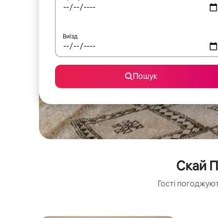
Виїзд
Пошук
Скай П
Гості погоджуют