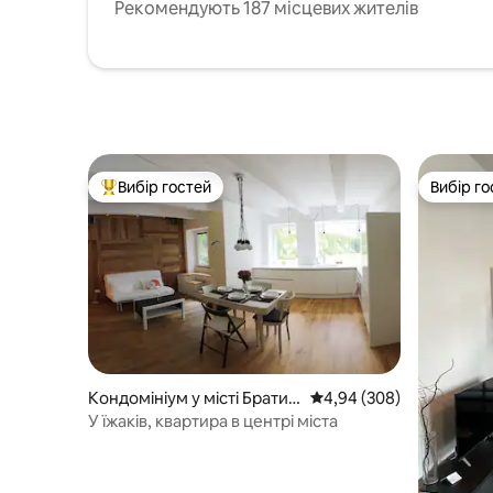
Рекомендують 187 місцевих жителів
Вибір гостей
Вибір го
Топ вибір гостей
Вибір го
Кондомініум у місті Братис
Середня оцінка: 4,94 з 
4,94 (308)
лава
У їжаків, квартира в центрі міста