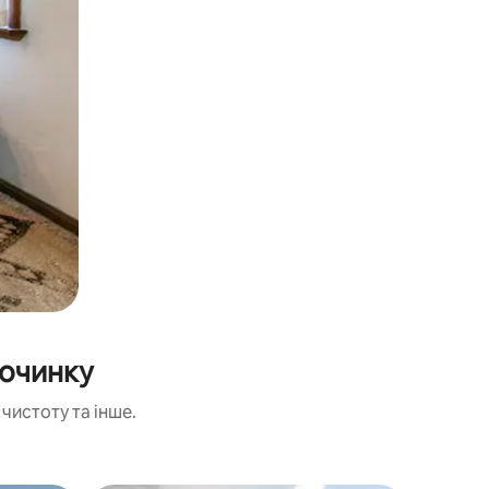
починку
чистоту та інше.