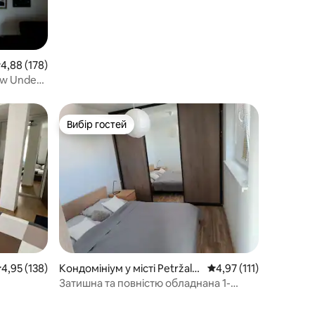
ередня оцінка: 4,88 з 5, відгуки: 178
4,88 (178)
ew Under
Вибір гостей
Вибір гостей
ередня оцінка: 4,95 з 5, відгуки: 138
4,95 (138)
Кондомініум у місті Petržalk
Середня оцінка: 4,97 з
4,97 (111)
a
Затишна та повністю обладнана 1-
кімнатна квартира з кондиціонером.