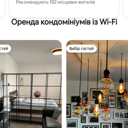
Рекомендують 182 місцевих жителів
Оренда кондомініумів із Wi-Fi
стей
Вибір гостей
стей
Вибір гостей
5, відгуки: 308