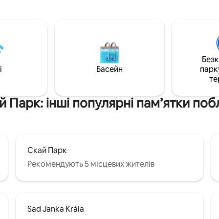
уйтеся нічними краєвидами.
кінотеатру. Вона розташована на
приїжджаєте на автомобілі,
велосипедній доріжці вздовж 
є безкоштовний підземний
напрямку Угорщини, Австрії т
Також є доступ до
З автомагістралі D1 /міської кі
ого даху на 30-му поверсі.
легко дістатися до гаража Eur
ся, ви чудово проведете час у
Без
ленькому столичному місті і
i
Басейн
парк
насолодитися його
те
ими скарбами - просто
 :)
й Парк: інші популярні пам’ятки поб
Скай Парк
Рекомендують 5 місцевих жителів
Sad Janka Krála