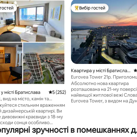
 гостей
Вибір гостей
р гостей
Топ вибір гостей
 5, відгуки: 68
Квартира у місті Братислав
С
а
Eurovea Tower 21p. Приголо
вид
Абсолютно нова квартира
розташована на 21-му поверсі
у місті Братислава
Середня оцінка: 5 з 5, відгуки: 252
5 (252)
найвищої житлової вежі Слов
, вид на місто, камін та
Eurovea Tower, з видом на Дун
ОВНА парковка
жуйтеся стильним враженням
історичний центр, безпосере
ій дизайнерській квартирі. Ви
популярній набережній вздо
 дивовижні краєвиди з 18-му
з парком, кафе та ресторанам
(сходи сонця особливо
з'єднана з історичним центром
опулярні зручності в помешканнях д
якщо ви рано пташеня :). Якщо
Хмарочос має прямий вихід д
ова, увімкніть камін і
найбільшого торгового центру