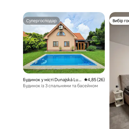
Супергосподар
Вибір го
Супергосподар
Вибір го
Будинок у місті Dunajská Luž
Середня оцінка: 4,85 з
4,85 (26)
ná
Будинок із 3 спальнями та басейном