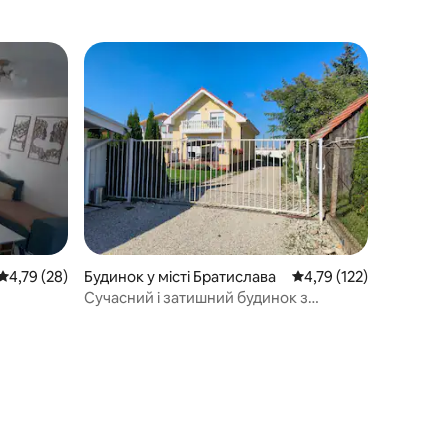
Середня оцінка: 4,79 з 5, відгуки: 28
4,79 (28)
Будинок у місті Братислава
Середня оцінка: 4,79 з
4,79 (122)
Сучасний і затишний будинок з
3 спальнями та садом