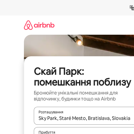
Перейти
до
вмісту
Скай Парк:
помешкання поблизу
Бронюйте унікальні помешкання для
відпочинку, будинки тощо на Airbnb
Розташування
Отримавши результати пошуку, використовуйте дл
Прибуття