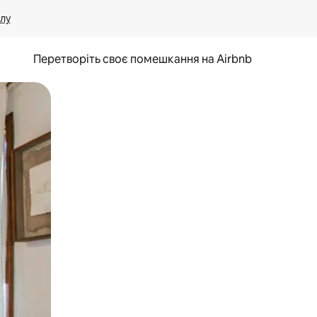
лу
Перетворіть своє помешкання на Airbnb
и дотику та гортання.