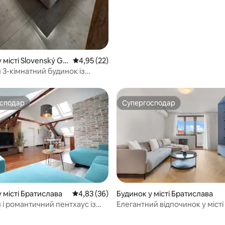
 місті Slovenský Gr
Середня оцінка: 4,95 з 5, відгуки: 22
4,95 (22)
 3-кімнатний будинок із
близу Братислави
осподар
Супергосподар
осподар
Супергосподар
 місті Братислава
Середня оцінка: 4,83 з 5, відгуки: 36
4,83 (36)
Будинок у місті Братислава
 і романтичний пентхаус із
Елегантний відпочинок у місті
ми
сучасність і центральне розт