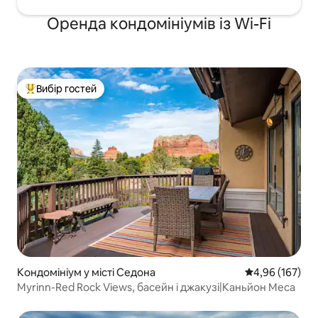
Оренда кондомініумів із Wi-Fi
Вибір гостей
Топ вибір гостей
Кондомініум у місті Седона
Середня оцінка
4,96 (167)
Myrinn-Red Rock Views, басейн і джакузі|Каньйон Меса