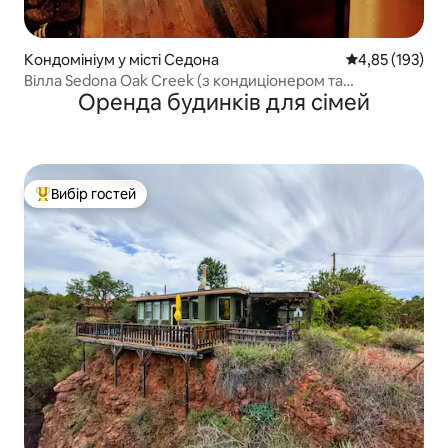
Кондомініум у місті Седона
Середня оцінка
4,85 (193)
Вілла Sedona Oak Creek (з кондиціонером та
Оренда будинків для сімей
опаленням)
Вибір гостей
Топ вибір гостей