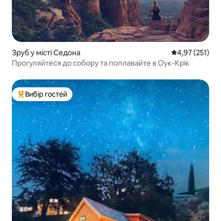
Зруб у місті Седона
Середня оцінка
4,97 (251)
Прогуляйтеся до собору та поплавайте в Оук-Крік
Вибір гостей
Топ вибір гостей