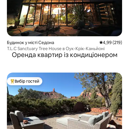
Будинок у місті Седона
Середня оцінка
4,99 (219)
T.L.C Sanctuary Tree House в Оук-Крік-Каньйоні
Оренда квартир із кондиціонером
Вибір гостей
Топ вибір гостей