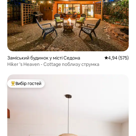
Заміський будинок у місті Седона
Середня оцінка:
4,94 (575)
Hiker 's Heaven - Cottage поблизу струмка
Вибір гостей
Топ вибір гостей