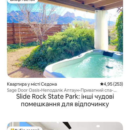
Вибір гостей
Квартира у місті Седона
Середня оцінка
4,95 (253)
Sage Door Oasis•Неподалік Аптаун•Приватний спа-
Slide Rock State Park: інші чудові
центр
помешкання для відпочинку