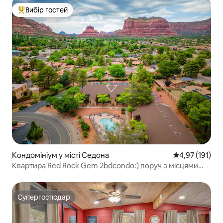
Вибір гостей
Топ вибір гостей
Кондомініум у місті Седона
Середня оцінка
4,97 (191)
Квартира Red Rock Gem 2bdcondo:) поруч з місцями
для походів та рестораном
Супергосподар
Супергосподар