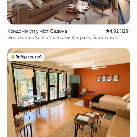
Кондомініум у місті Седона
Середня оцінка
4,92 (128)
Good Karma Spot з 2 ліжками King size, біля стежок
Вибір гостей
Топ вибір гостей