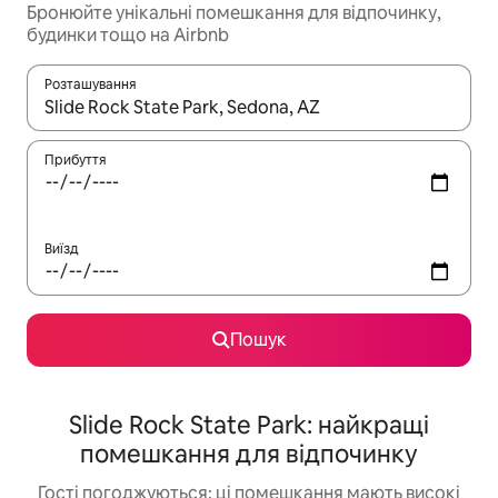
Бронюйте унікальні помешкання для відпочинку,
будинки тощо на Airbnb
Розташування
Отримавши результати пошуку, використовуйте для навігації с
Прибуття
Виїзд
Пошук
Slide Rock State Park: найкращі
помешкання для відпочинку
Гості погоджуються: ці помешкання мають високі