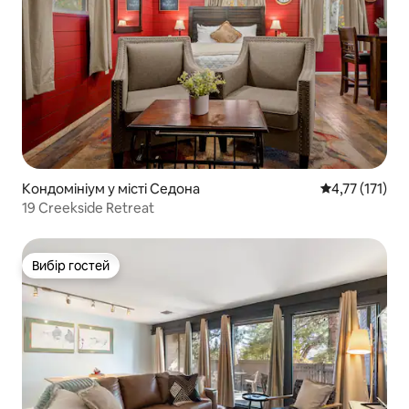
Кондомініум у місті Седона
Середня оцінка
4,77 (171)
19 Creekside Retreat
Вибір гостей
Вибір гостей