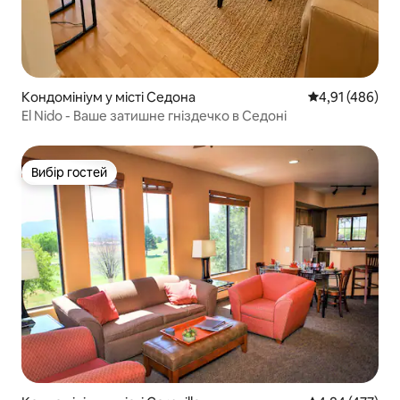
Кондомініум у місті Седона
Середня оцінка
4,91 (486)
El Nido - Ваше затишне гніздечко в Седоні
Вибір гостей
Вибір гостей