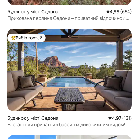
Будинок у місті Седона
Середня оцінка:
4,99 (654)
Прихована перлина Седони – приватний відпочинок на
скелі
Вибір гостей
Топ вибір гостей
Будинок у місті Седона
Середня оцінка
4,97 (131)
Елегантний приватний басейн із дивовижним видом!