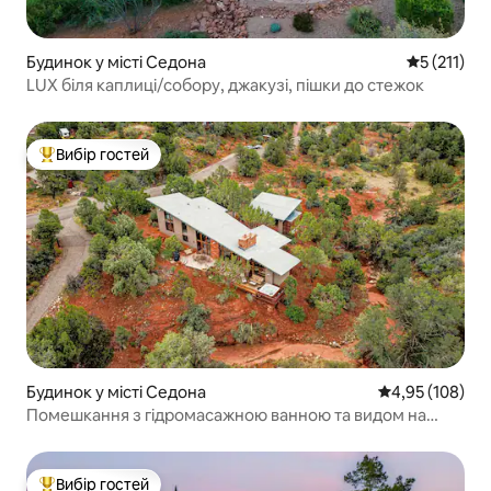
Будинок у місті Седона
Середня оці
5 (211)
LUX біля каплиці/собору, джакузі, пішки до стежок
Вибір гостей
Топ вибір гостей
Будинок у місті Седона
Середня оцінка
4,95 (108)
Помешкання з гідромасажною ванною та видом на
Седону!
Вибір гостей