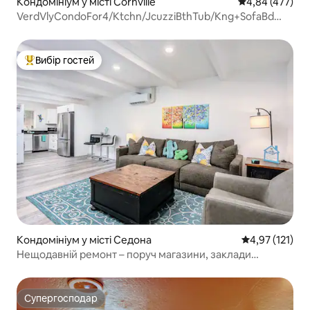
Кондомініум у місті Cornville
Середня оцінка:
4,84 (477)
VerdVlyCondoFor4/Ktchn/JcuzziBthTub/Kng+SofaBd
HV1
Вибір гостей
Топ вибір гостей
Кондомініум у місті Седона
Середня оцінка
4,97 (121)
Нещодавній ремонт – поруч магазини, заклади
харчування та пішохідні маршрути!
Супергосподар
Супергосподар