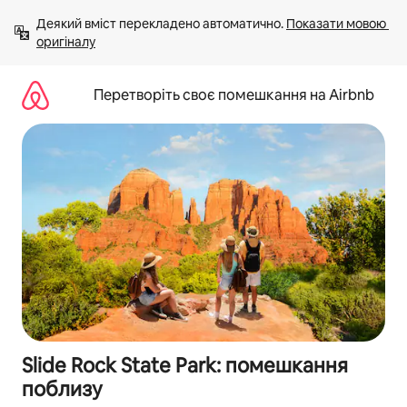
Перейти
Деякий вміст перекладено автоматично. 
Показати мовою 
до
оригіналу
вмісту
Перетворіть своє помешкання на Airbnb
Slide Rock State Park: помешкання
поблизу