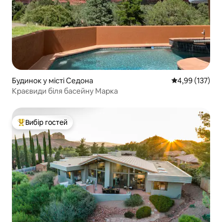
Будинок у місті Седона
Середня оцінка
4,99 (137)
Краєвиди біля басейну Марка
Вибір гостей
Топ вибір гостей