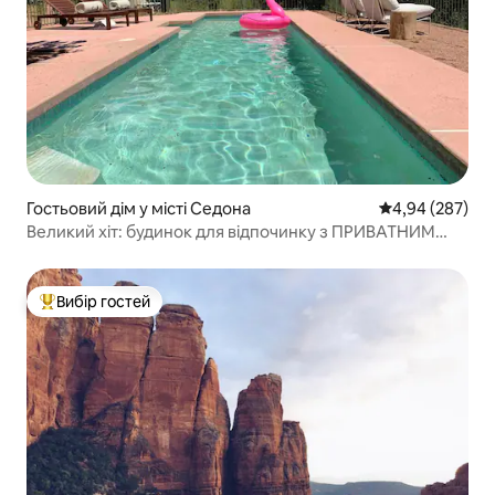
Гостьовий дім у місті Седона
Середня оцінка:
4,94 (287)
Великий хіт: будинок для відпочинку з ПРИВАТНИМ
БАСЕЙНОМ
Вибір гостей
Топ вибір гостей