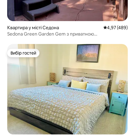
Квартира у місті Седона
Середня оцінка:
4,97 (489)
Sedona Green Garden Gem з приватною
гідромасажною ванною
Вибір гостей
Вибір гостей