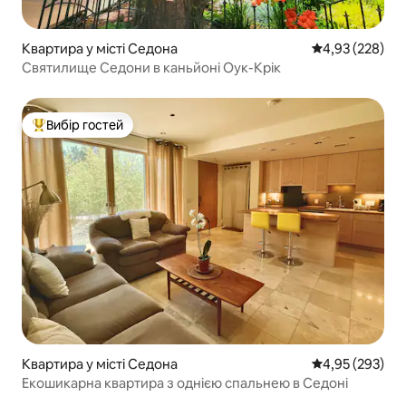
Квартира у місті Седона
Середня оцінка:
4,93 (228)
Святилище Седони в каньйоні Оук-Крік
Вибір гостей
Топ вибір гостей
Квартира у місті Седона
Середня оцінка:
4,95 (293)
Екошикарна квартира з однією спальнею в Седоні