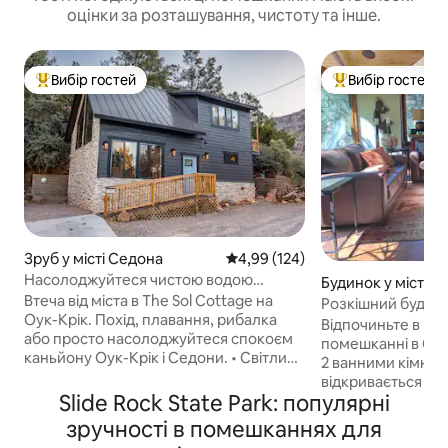
оцінки за розташування, чистоту та інше.
Вибір гостей
Вибір гостей
Топ вибір гостей
Топ вибір гостей
Зруб у місті Седона
Середня оцінка: 4,99 з 5, відгук
4,99 (124)
Насолоджуйтеся чистою водою
Будинок у місті С
Мандс-Крік у каньйоні Оук-Крік
Втеча від міста в The Sol Cottage на
Розкішний будино
Оук-Крік. Похід, плавання, рибалка
каньйону Оук-Крік
Відпочиньте в н
або просто насолоджуйтеся спокоєм
помешканні в Сед
каньйону Оук-Крік і Седони. • Світлий
2 ванними кімнат
заміський будинок, побудований на
відкривається п
замовлення • Приголомшливий вид із
Slide Rock State Park: популярні
гори, і прямим ви
приватного балкона. • Доступ до
двору до Оук-Крік
зручності в помешканнях для
струмка в тихому районі • Хвилини до
величезній терас