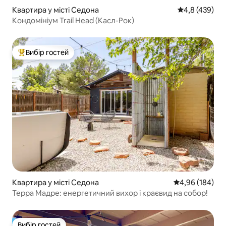
Квартира у місті Седона
Середня оцінк
4,8 (439)
Кондомініум Trail Head (Касл-Рок)
Вибір гостей
Топ вибір гостей
Квартира у місті Седона
Середня оцінка:
4,96 (184)
Терра Мадре: енергетичний вихор і краєвид на собор!
Вибір гостей