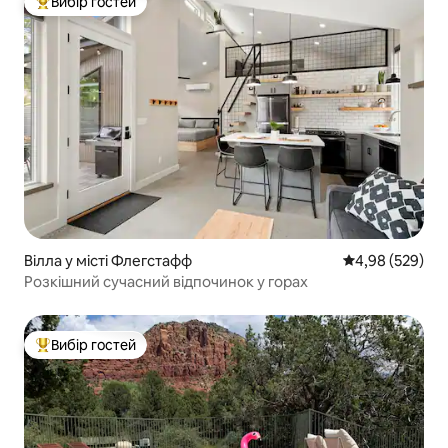
Вибір гостей
Топ вибір гостей
Вілла у місті Флегстафф
Середня оцінка:
4,98 (529)
Розкішний сучасний відпочинок у горах
Вибір гостей
Топ вибір гостей