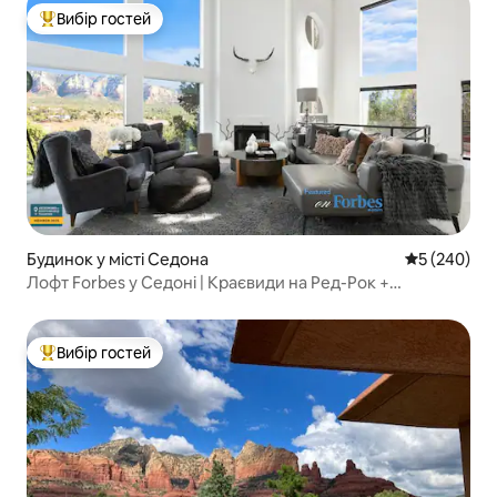
Вибір гостей
Топ вибір гостей
Будинок у місті Седона
Середня оцін
5 (240)
Лофт Forbes у Седоні | Краєвиди на Ред-Рок +
гідромасажна ванна
Вибір гостей
Топ вибір гостей