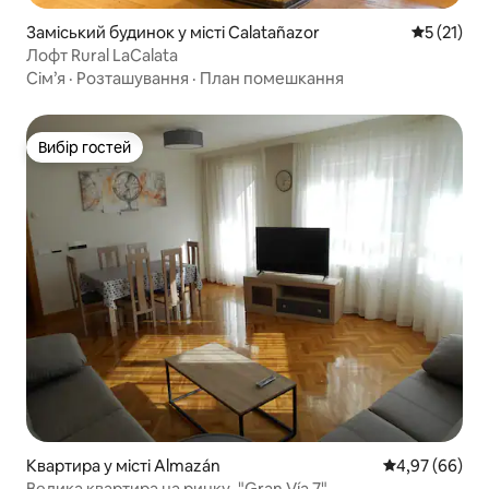
Заміський будинок у місті Calatañazor
Середня оц
5 (21)
Лофт Rural LaCalata
Сім’я
·
Розташування
·
План помешкання
Вибір гостей
Вибір гостей
Квартира у місті Almazán
Середня оцінка
4,97 (66)
Велика квартира на ринку. "Gran Vía 7"