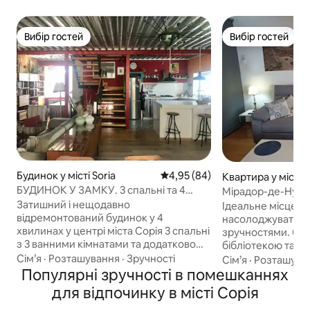
Вибір гостей
Вибір гостей
Вибір гостей
Вибір гостей
Будинок у місті Soria
Середня оцінка: 4,95 з 5, відгу
4,95 (84)
Квартира у місті 
БУДИНОК У ЗАМКУ. 3 спальні та 4
Мірадор-де-Нума
ванні кімнати.
Затишний і нещодавно
Ідеальне місце, щ
відремонтований будинок у 4
насолоджуватися.
хвилинах у центрі міста Сорія 3 спальні
зручностями. Об
з 3 ванними кімнатами та додатковою
бібліотекою та з
ванною кімнатою. Вітальня, їдальня
читання. З прекр
Сім’я
·
Розташування
·
Зручності
Сім’я
·
Розташува
для читання і простора кухня з усім
Популярні зручності в помешканнях
видом на депозит
необхідним. Крім того, у нас є
можете насолодж
для відпочинку в місті Сорія
невеликий сад і патіо. Привілейоване
річки Дору та Тера. Гаррей
розташування в декількох кроках від