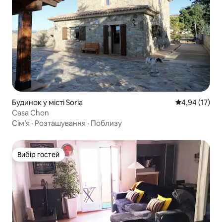
Будинок у місті Soria
Середня оцінк
4,94 (17)
Casa Chon
Сім’я
·
Розташування
·
Поблизу
Вибір гостей
Вибір гостей