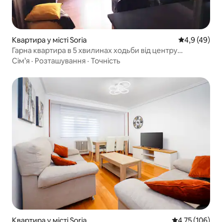
Квартира у місті Soria
Середня оцін
4,9 (49)
Гарна квартира в 5 хвилинах ходьби від центру
VUT42/000161
Сім’я
·
Розташування
·
Точність
Квартира у місті Soria
Середня оцінка
4,75 (106)