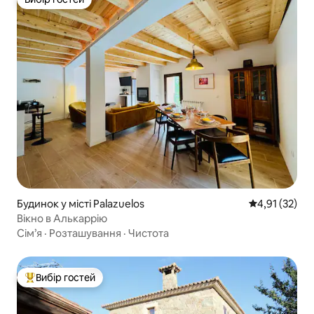
Вибір гостей
Будинок у місті Palazuelos
Середня оцінк
4,91 (32)
Вікно в Алькаррію
Сім’я
·
Розташування
·
Чистота
Вибір гостей
Топ вибір гостей