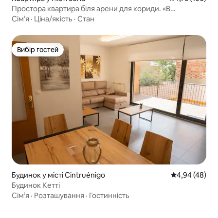
Простора квартира біля арени для кориди. «В
Палафокс 5»
Сім’я
·
Ціна/якість
·
Стан
Вибір гостей
Вибір гостей
Будинок у місті Cintruénigo
Середня оцінка
4,94 (48)
Будинок Кетті
Сім’я
·
Розташування
·
Гостинність