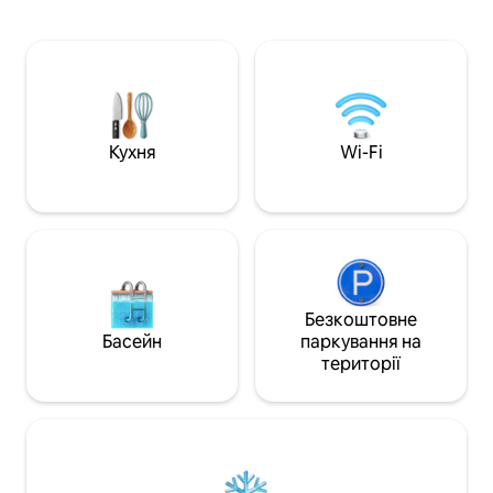
розташований за 5 
центру міста та всього в 3 хвилинах від
продуктовий мага
річки Дору. Розташований біля
ресторани та купа
підніжжя красивого природного парку
муніципальний басей
Ель-Кастільо. Мальовничі прогулянки
знаходиться в 5 
та краєвиди. Будинок, де ви відчуєте
чудовою культур
себе посеред природи, але в межах
великими суперм
міста.
Кухня
Wi-Fi
Безкоштовне
Басейн
паркування на
території