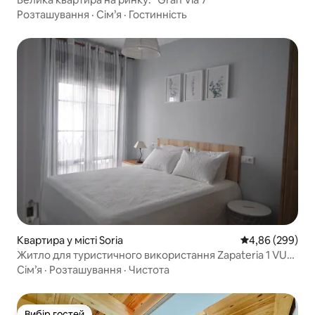
Розташування
·
Сім’я
·
Гостинність
Квартира у місті Soria
Середня оцінка:
4,86 (299)
Житло для туристичного використання Zapateria 1 VUT:
42120
Сім’я
·
Розташування
·
Чистота
Вибір гостей