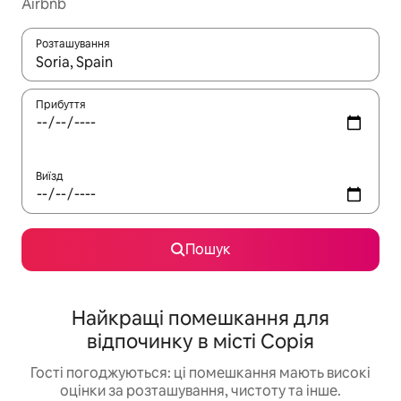
Airbnb
Розташування
Отримавши результати пошуку, використовуйте для навігації с
Прибуття
Виїзд
Пошук
Найкращі помешкання для
відпочинку в місті Сорія
Гості погоджуються: ці помешкання мають високі
оцінки за розташування, чистоту та інше.