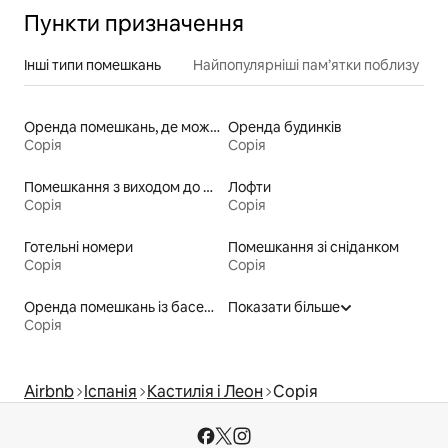
Пункти призначення
Інші типи помешкань
Найпопулярніші пам’ятки поблизу
Оренда помешкань, де можна перебувати з домашніми тваринами
Оренда будинків
Сорія
Сорія
Помешкання з виходом до озера
Лофти
Сорія
Сорія
Готельні номери
Помешкання зі сніданком
Сорія
Сорія
Оренда помешкань із басейном
Показати більше
Сорія
Airbnb
Іспанія
Кастилія і Леон
Сорія