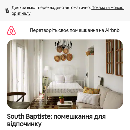
Перейти
Деякий вміст перекладено автоматично. 
Показати мовою 
до
оригіналу
вмісту
Перетворіть своє помешкання на Airbnb
South Baptiste: помешкання для
відпочинку