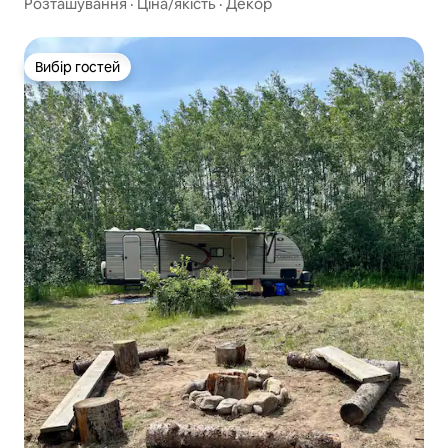
Розташування
·
Ціна/якість
·
Декор
Вибір гостей
Вибір гостей