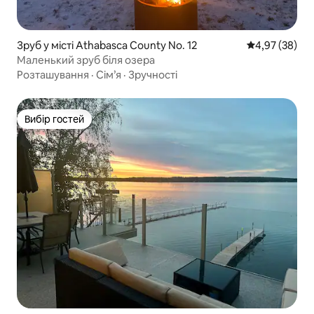
Зруб у місті Athabasca County No. 12
Середня оцінк
4,97 (38)
Маленький зруб біля озера
Розташування
·
Сім’я
·
Зручності
Вибір гостей
Вибір гостей