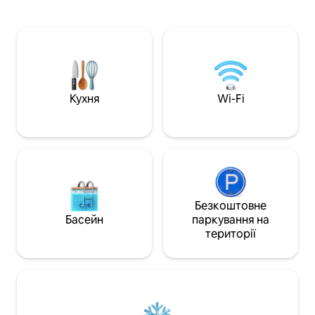
кімната. З тераси відкривається
двоспальними лі
приголомшливий вид на озеро, обід на
білизною для спо
відкритому повітрі або просто простір,
Відкрийте для себ
щоб насолоджуватися сонцем. Яма
плавають і слухаю
для багаття на вулиці ідеально
Завершіть свій де
підходить для зустрічі навколо, обміну
нічне небо, або п
історіями під зірками. Якщо ви шукаєте
сяйво. Затишок у
відпочинку або пригод, у цьому
Кухня
Wi-Fi
дитячому ліжечку
заміському будинку є все необхідне
'яною піччю.
Безкоштовне
Басейн
паркування на
території