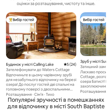
оцінки за розташування, чистоту та інше.
Вибір гостей
Вибір гостей
Топ вибір гостей
Вибір гостей
Зруб у місті Suns
Будинок у місті Calling Lake
Середня оцінка: 5 з 5, відгу
5 (24)
Затишний заміськ
Зателефонувати до Waters Cottage
Cottage | Спокій
Ласкаво просимо
Відпочиньте в цьому чарівному зрубі
березі озера
Cottage, розташо
для незабутнього відпочинку на березі
озера Батист! Н
озера! До послуг гостей дві спальні на
захоплюючими з
головному поверсі з двоспальними
з палуби. Побалу
Розташування
·
С
спальними місцями, повна ванна
Розташування
·
Сім’я
·
Тихо
риболовлею або 
кімната, мебльована кухня та затишна
Популярні зручності в помешканнях
коли сонце занур
вітальня. У просторому лофті є ліжко
знайдіть сільськ
для відпочинку в місті South Baptiste
розміру «king size» і друга ванна
спальнями, обла