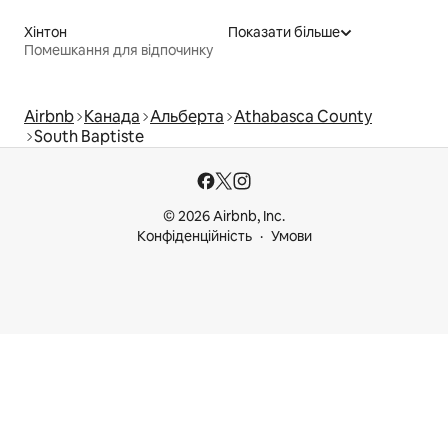
Хінтон
Показати більше
Помешкання для відпочинку
Airbnb
Канада
Альберта
Athabasca County
South Baptiste
© 2026 Airbnb, Inc.
Конфіденційність
Умови