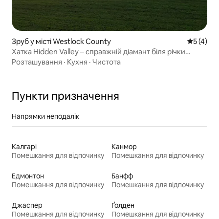
Зруб у місті Westlock County
Середня о
5 (4)
Хатка Hidden Valley – справжній діамант біля річки
Пембіна
Розташування
·
Кухня
·
Чистота
Пункти призначення
Напрямки неподалік
Калгарі
Канмор
Помешкання для відпочинку
Помешкання для відпочинку
Едмонтон
Банфф
Помешкання для відпочинку
Помешкання для відпочинку
Джаспер
Ґолден
Помешкання для відпочинку
Помешкання для відпочинку