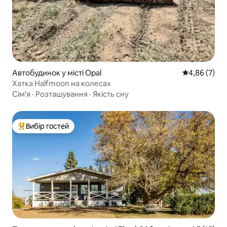
Автобудинок у місті Opal
Середня оцін
4,86 (7)
Хатка Halfmoon на колесах
Сім’я
·
Розташування
·
Якість сну
Вибір гостей
Топ вибір гостей