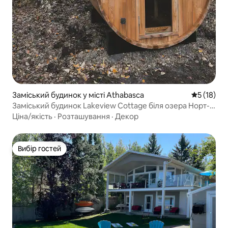
Заміський будинок у місті Athabasca
Середня оц
5 (18)
Заміський будинок Lakeview Cottage біля озера Норт-
Бак
Ціна/якість
·
Розташування
·
Декор
Вибір гостей
Вибір гостей