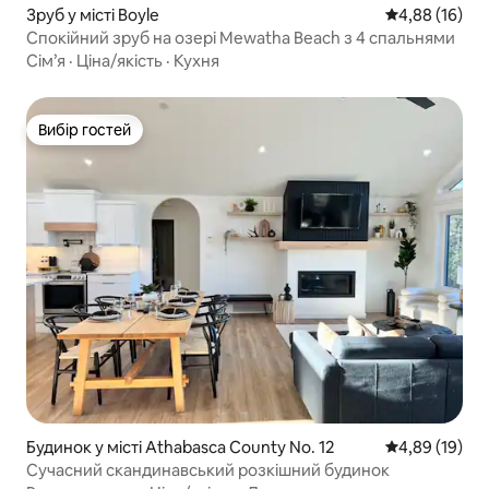
Зруб у місті Boyle
Середня оцінк
4,88 (16)
Спокійний зруб на озері Mewatha Beach з 4 спальнями
Сім’я
·
Ціна/якість
·
Кухня
Вибір гостей
Вибір гостей
Будинок у місті Athabasca County No. 12
Середня оцінк
4,89 (19)
Сучасний скандинавський розкішний будинок