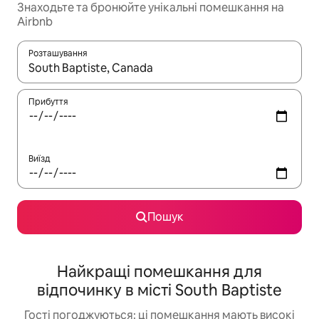
Знаходьте та бронюйте унікальні помешкання на
Airbnb
Розташування
Отримавши результати пошуку, використовуйте для навігації с
Прибуття
Виїзд
Пошук
Найкращі помешкання для
відпочинку в місті South Baptiste
Гості погоджуються: ці помешкання мають високі