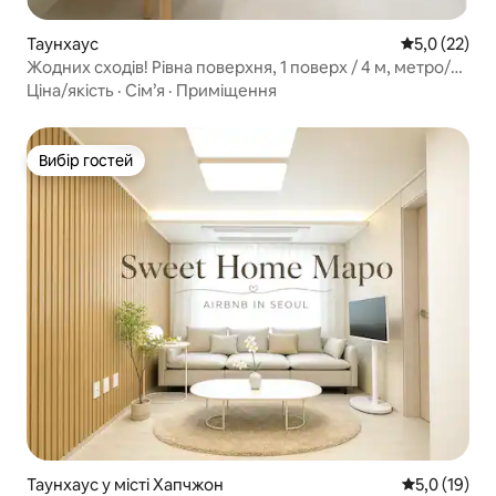
Таунхаус
Середня оцін
5,0 (22)
Жодних сходів! Рівна поверхня, 1 поверх / 4 м, метро/
Мьондон – 25 м
Ціна/якість
·
Сім’я
·
Приміщення
Вибір гостей
Вибір гостей
Таунхаус у місті Хапчжон
Середня оцін
5,0 (19)