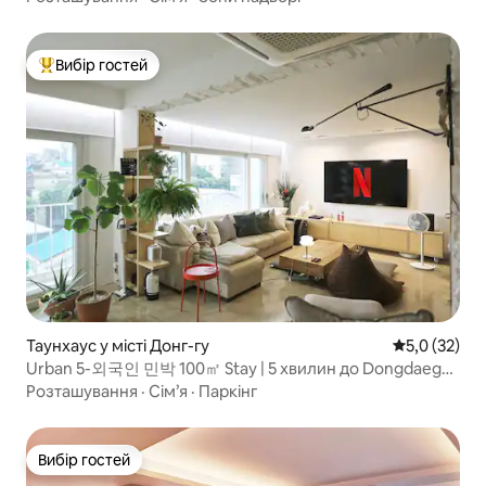
Вибір гостей
Топ вибір гостей
Таунхаус у місті Донг-гу
Середня оцін
5,0 (32)
Urban 5-외국인 민박 100㎡ Stay | 5 хвилин до Dongdaegu
KTX
Розташування
·
Сім’я
·
Паркінг
Вибір гостей
Вибір гостей