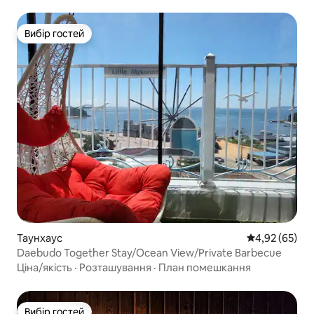
кіносеанс
Вибір гостей
Вибір гостей
Таунхаус
Середня оцінк
4,92 (65)
Daebudo Together Stay/Ocean View/Private Barbecue
Ціна/якість
·
Розташування
·
План помешкання
Вибір гостей