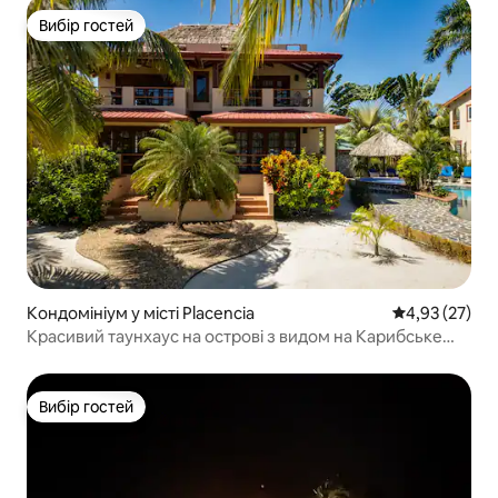
Вибір гостей
Вибір гостей
Кондомініум у місті Placencia
Середня оцінк
4,93 (27)
Красивий таунхаус на острові з видом на Карибське
море
Вибір гостей
Вибір гостей