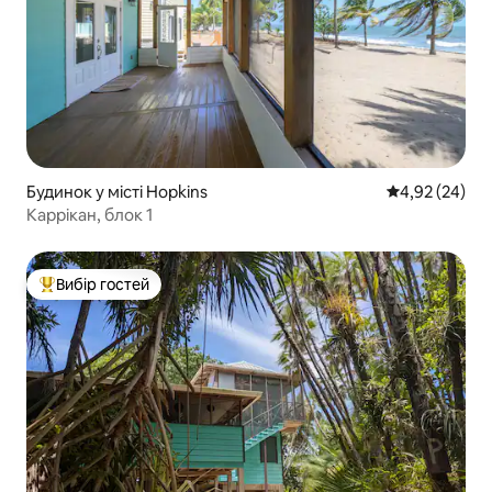
Будинок у місті Hopkins
Середня оцінк
4,92 (24)
Каррікан, блок 1
Вибір гостей
Топ вибір гостей