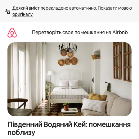
Перейти
Деякий вміст перекладено автоматично. 
Показати мовою 
до
оригіналу
вмісту
Перетворіть своє помешкання на Airbnb
Південний Водяний Кей: помешкання
поблизу