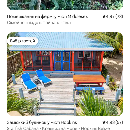
Помешкання на фермі у місті Middlesex
Середня оцінк
4,97 (73)
Сімейне гніздо в Пайнапл-Гілл
Вибір гостей
Вибір гостей
Заміський будинок у місті Hopkins
Середня оцінк
4,93 (57)
Starfish Cabana • Краєвид на море • Hopkins Belize