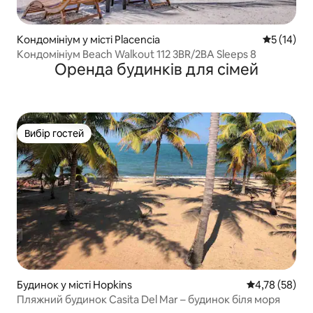
Кондомініум у місті Placencia
Середня оц
5 (14)
Кондомініум Beach Walkout 112 3BR/2BA Sleeps 8
Оренда будинків для сімей
Вибір гостей
Вибір гостей
Будинок у місті Hopkins
Середня оцінк
4,78 (58)
Пляжний будинок Casita Del Mar – будинок біля моря