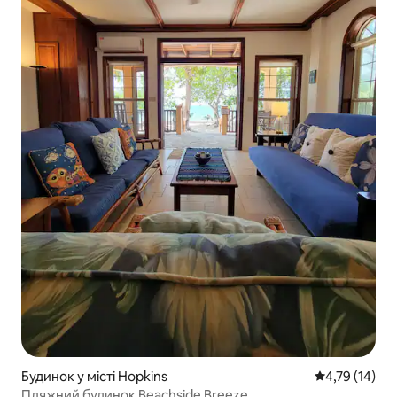
Будинок у місті Hopkins
Середня оцінк
4,79 (14)
Пляжний будинок Beachside Breeze