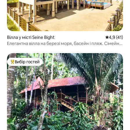
Вілла у місті Seine Bight
Середня оцін
4,9 (41)
Елегантна вілла на березі моря, басейн і пляж. Сімейні
розваги
Вибір гостей
Топ вибір гостей