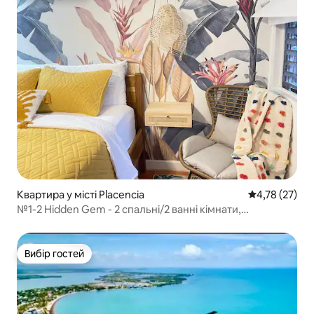
Квартира у місті Placencia
Середня оцінк
4,78 (27)
№1-2 Hidden Gem - 2 спальні/2 ванні кімнати,
кондиціонер біля ліжок, кухня
Вибір гостей
Вибір гостей