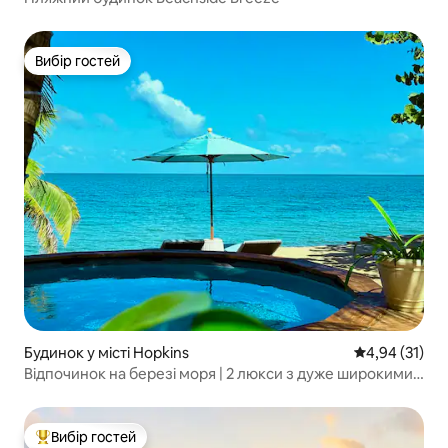
Вибір гостей
Вибір гостей
Будинок у місті Hopkins
Середня оцінк
4,94 (31)
Відпочинок на березі моря | 2 люкси з дуже широкими
двоспальними ліжками | Басейн і велосипеди
Вибір гостей
Топ вибір гостей