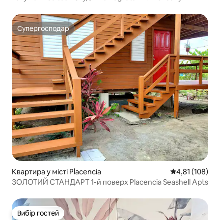
Супергосподар
Супергосподар
Квартира у місті Placencia
Середня оцінка
4,81 (108)
ЗОЛОТИЙ СТАНДАРТ 1-й поверх Placencia Seashell Apts
Вибір гостей
Вибір гостей