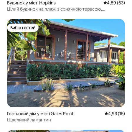
Будинок у місті Hopkins
Середня оцінка
4,89 (63)
Цілий будинок на пляжі з сонячною терасою,
басейном, велосипедами тощо
Вибір гостей
Вибір гостей
Гостьовий дім у місті Gales Point
Середня оцінк
4,93 (15)
Щасливий ламантин