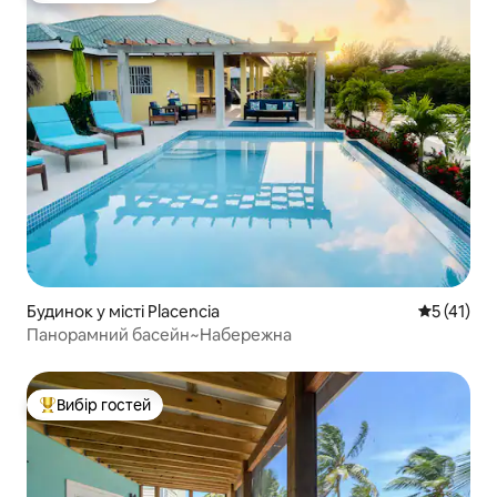
Будинок у місті Placencia
Середня оц
5 (41)
Панорамний басейн~Набережна
Вибір гостей
Топ вибір гостей