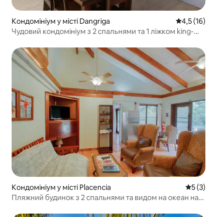
Кондомініум у місті Dangriga
Середня оцін
4,5 (16)
Чудовий кондомініум з 2 спальнями та 1 ліжком king-
size з плюшевим матрацом
Кондомініум у місті Placencia
Середня о
5 (3)
Пляжний будинок з 2 спальнями та видом на океан на
півострові Пласенсія