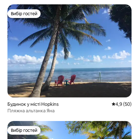
Вибір гостей
Вибір гостей
Будинок у місті Hopkins
Середня оцін
4,9 (50)
Пляжна альтанка Яна
Вибір гостей
Вибір гостей