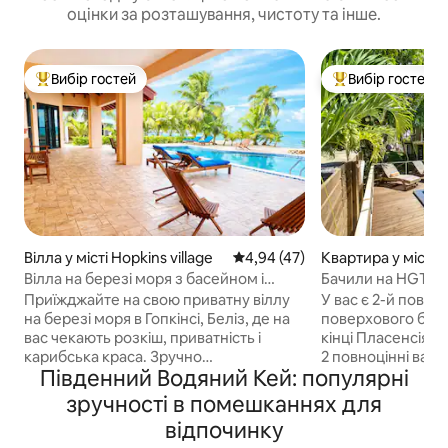
оцінки за розташування, чистоту та інше.
Вибір гостей
Вибір гостей
Топ вибір гостей
Топ вибір гостей
Вілла у місті Hopkins village
Середня оцінка: 4,94 з 5, відгу
4,94 (47)
Квартира у місті P
Вілла на березі моря з басейном і
Бачили на HGTV! 
панорамним видом
велика квартира 
Приїжджайте на свою приватну віллу
У вас є 2-й повер
басейном
на березі моря в Гопкінсі, Беліз, де на
поверхового буди
вас чекають розкіш, приватність і
кінці Пласенсія-Вілледж.
карибська краса. Зручно
2 повноцінні ванні
Південний Водяний Кей: популярні
припаркуйтеся, зайдіть усередину,
Кондиціонер у в
щоб насолодитися приголомшливим
Повнорозмірна, 
зручності в помешканнях для
басейном і краєвидом на море, а
укомплектована 
відпочинку
також відкритим простором, який
внутрішній і зовнішній 