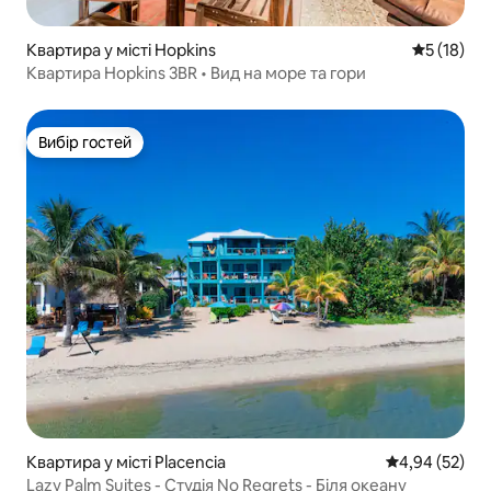
Квартира у місті Hopkins
Середня оц
5 (18)
Квартира Hopkins 3BR • Вид на море та гори
Вибір гостей
Вибір гостей
Квартира у місті Placencia
Середня оцінк
4,94 (52)
Lazy Palm Suites - Студія No Regrets - Біля океану