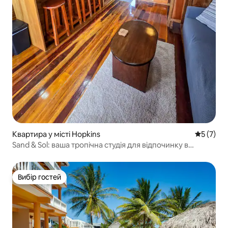
Квартира у місті Hopkins
Середня о
5 (7)
Sand & Sol: ваша тропічна студія для відпочинку в
Гопкінсі
Вибір гостей
Вибір гостей