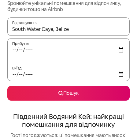
Бронюйте унікальні помешкання для відпочинку,
будинки тощо на Airbnb
Розташування
Отримавши результати пошуку, використовуйте для навігації с
Прибуття
Виїзд
Пошук
Південний Водяний Кей: найкращі
помешкання для відпочинку
Гості погоджуються: ці помешкання мають високі