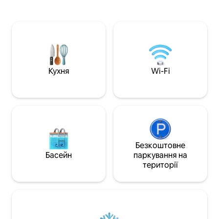
переходить безпосередньо на ваш
сонячна тераса в
приватний пляж. Відпочивайте на
кроках від вашої 
терасах, гойдайтеся в гамаках,
Ідеальне розташу
плавайте на байдарках у морі або
ходьби до лагуни
спостерігайте за зірками з палапи на
знаменитого трот
даху. Ця вілла, схвалена BTB, –
Туроператор з о
ідеальне місце для відпочинку в Белізі:
поруч. Кафе та п
тут є велосипеди, повністю обладнана
прямо через доро
Кухня
Wi-Fi
кухня, а неподалік проводяться
велосипеди, посл
пригодницькі тури. Забронюйте рай
за прибирання!
сьогодні.
Безкоштовне
Басейн
паркування на
території