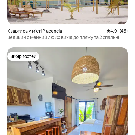
Квартира у місті Placencia
Середня оцінк
4,91 (46)
Великий сімейний люкс: вихід до пляжу та 2 спальні
Вибір гостей
Вибір гостей