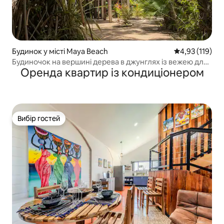
Будинок у місті Maya Beach
Середня оцінка
4,93 (119)
Будиночок на вершині дерева в джунглях із вежею для
Оренда квартир із кондиціонером
спостереження за заходом сонця
Вибір гостей
Вибір гостей