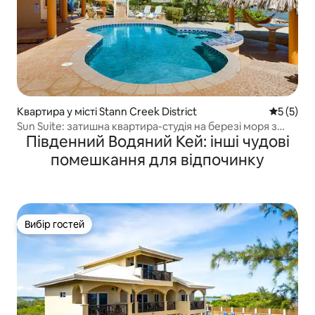
Квартира у місті Stann Creek District
Середня о
5 (5)
Sun Suite: затишна квартира-студія на березі моря з
Південний Водяний Кей: інші чудові
басейном
помешкання для відпочинку
Вибір гостей
Вибір гостей