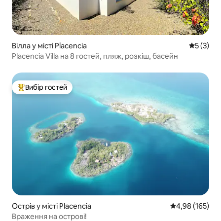
Вілла у місті Placencia
Середня о
5 (3)
Placencia Villa на 8 гостей, пляж, розкіш, басейн
Вибір гостей
Топ вибір гостей
Острів у місті Placencia
Середня оцінка
4,98 (165)
Враження на острові!