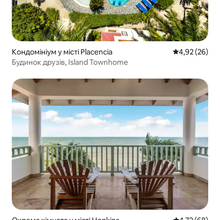
Кондомініум у місті Placencia
Середня оцінк
4,92 (26)
Будинок друзів, Island Townhome