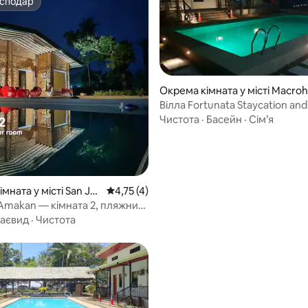
осподар
осподар
Окрема кімната у місті Macro
Вілла Fortunata Staycation and
Resort_unit 2
Чистота
·
Басейн
·
Сім’я
з 5, відгуки: 4
мната у місті San Ju
Середня оцінка: 4,75 з 5, відгуки: 4
4,75 (4)
Amakan — кімната 2, пляжний
 басейном
аєвид
·
Чистота