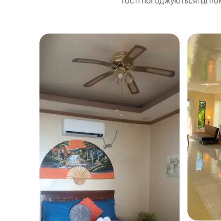
Гості погоджуються: ці по