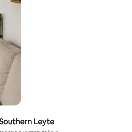
и дотику та гортання.
Southern Leyte