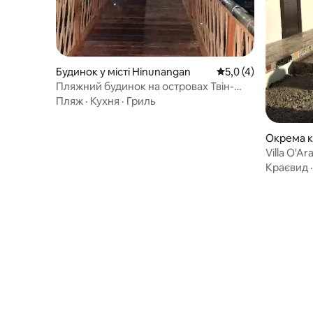
Будинок у місті Hinunangan
Середня оцінка: 5,0 
5,0 (4)
Пляжний будинок на островах Твін-
Айлендс/Можна розмістити від 30 до
Пляж
·
Кухня
·
Гриль
50 осіб
Окрема кі
wa
Villa O'A
Room Ca
Краєвид