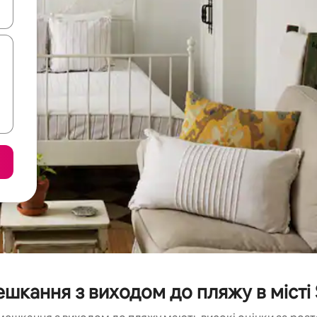
я навігації сторінкою клавіші зі стрілками вгору та вниз або жест
шкання з виходом до пляжу в місті 