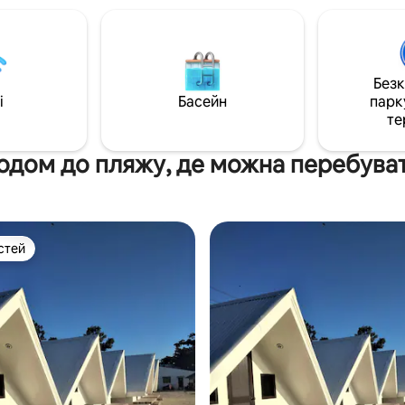
Без
i
Басейн
парк
те
одом до пляжу, де можна перебува
стей
стей