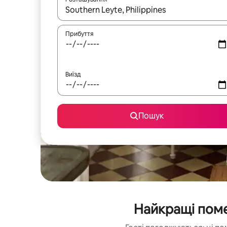
Отримавши результати пошуку, використовуйте дл
Прибуття
Виїзд
Пошук
Найкращі поме