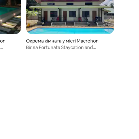
hon
Окрема кімната у місті Macrohon
Вілла Fortunata Staycation and
Resort_unit 3