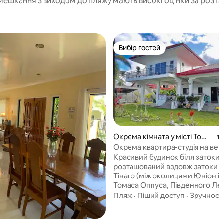
мешкання з виходом до пляжу мають високі оцінки за розт
Вибір гостей
Вибір гостей
Окрема кімната у місті Toma
s Oppus
Окрема квартира-студія на в
поверсі будинку в затоці Сого
Красивий будинок біля затоки
розташований вздовж затоки 
Тінаго (між околицями Юніон і
Томаса Оппуса, Південного Л
Шукайте знак на огорожі або
Пляж
·
Піший доступ
·
Зручнос
запитайте місцевих жителів. Б
на національній вулиці знахо