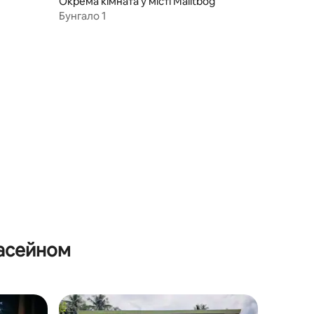
Окрема кімната у місті Malitbog
Бунгало 1
басейном