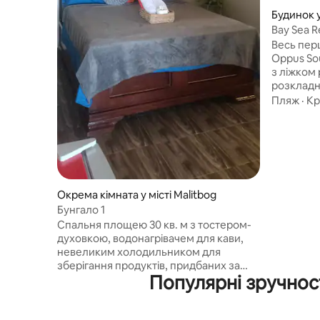
Будинок у
Bay Sea R
Southern
Весь пер
Oppus So
з ліжком 
розкладн
фасад ок
Пляж
·
Кр
пропонує
сонячні 
бризами з
кондиціон
морський
вентилято
проживан
Окрема кімната у місті Malitbog
додатков
Бунгало 1
наступног
Спальня площею 30 кв. м з тостером-
До послуг
духовкою, водонагрівачем для кави,
Також мо
невеликим холодильником для
поромног
зберігання продуктів, придбаних за
автомобіл
Популярні зручност
межами помешкання. Кондиціонер і
гарячий душ. Wi-Fi у кімнаті та інші
точки доступу. Також надаються свіжі
рушники, шампунь і пляжні рушники.