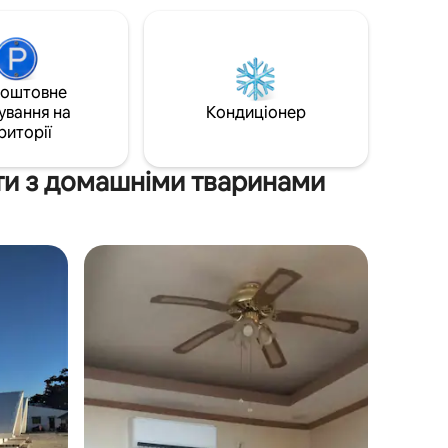
коштовне
ування на
Кондиціонер
риторії
ти з домашніми тваринами