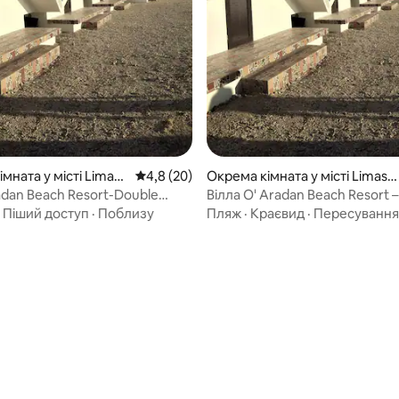
з 5, відгуки: 4
мната у місті Limasa
Середня оцінка: 4,8 з 5, відгуки: 20
4,8 (20)
Окрема кімната у місті Limasa
wa
radan Beach Resort-Double
Вілла O' Aradan Beach Resort 
bana
кімната Cabana
·
Піший доступ
·
Поблизу
Пляж
·
Краєвид
·
Пересування