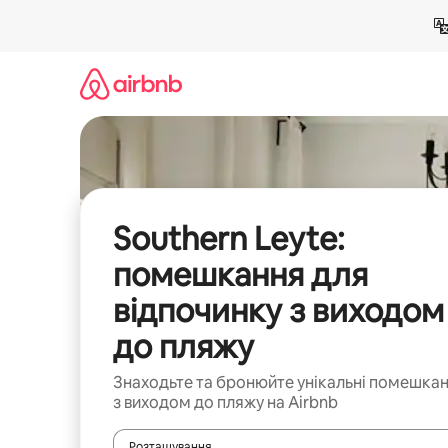
Перейти
до
вмісту
Southern Leyte:
помешкання для
відпочинку з виходом
до пляжу
Знаходьте та бронюйте унікальні помешка
з виходом до пляжу на Airbnb
Розташування