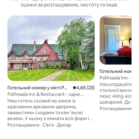
оцінки за розташування, чистоту та інше.
Готельний номер у
-Andover
Pathsaala Inn - Kin
Насолоджуйтеся 
Готельний номер у місті Per
Середня оцінка: 4,65 з 5, відгу
4,65 (23)
стильної високок
th-Andover
Pathsaala Inn & Restaurant – одне
люкс «king-size» 
велике двоспальне ліжко
Наш готель схожий на замок із
шикарний. До пос
красивими арковими дверима,
міні-холодильник
Розташування
·
З
звивистими сходами та кам 'яною
та душова кабіна
вежею. У ньому є кімнати всіх форм і
сніданок входить
розмірів, прикрашені унікальними
Розташування
·
Сім’я
·
Декор
у нас, і всі наші 
творами мистецтва з усього світу. Ви
нашого басейну т
можете поринути в наш басейн або