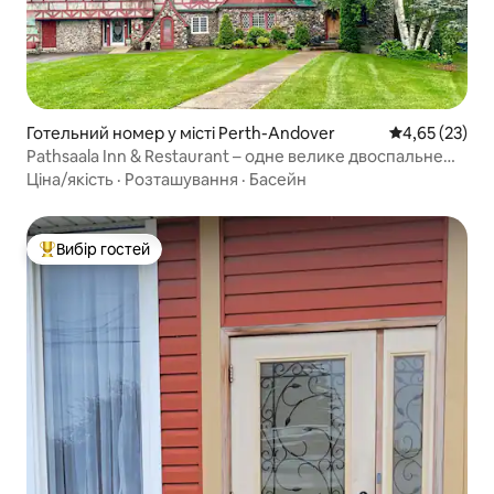
Готельний номер у місті Perth-Andover
Середня оцінк
4,65 (23)
Pathsaala Inn & Restaurant – одне велике двоспальне
ліжко
Ціна/якість
·
Розташування
·
Басейн
Вибір гостей
Топ вибір гостей