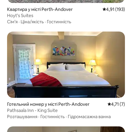
Квартира у місті Perth-Andover
Середня оцінка
4,91 (193)
Hoyt's Suites
Сім’я
·
Ціна/якість
·
Гостинність
Готельний номер у місті Perth-Andover
Середня оцін
4,71 (7)
Pathsaala Inn - King Suite
Розташування
·
Гостинність
·
Гідромасажна ванна