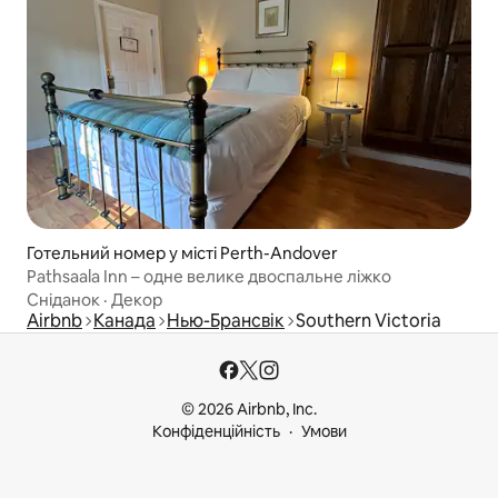
Готельний номер у місті Perth-Andover
Pathsaala Inn – одне велике двоспальне ліжко
Сніданок
·
Декор
Airbnb
Канада
Нью-Брансвік
Southern Victoria
© 2026 Airbnb, Inc.
Конфіденційність
Умови