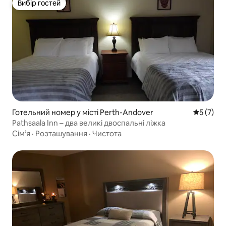
Вибір гостей
Вибір гостей
Готельний номер у місті Perth-Andover
Середня о
5 (7)
Pathsaala Inn – два великі двоспальні ліжка
Сім’я
·
Розташування
·
Чистота