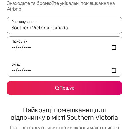
Знаходьте та бронюйте унікальні помешкання на
Airbnb
Розташування
Отримавши результати пошуку, використовуйте для навігації с
Прибуття
Виїзд
Пошук
Найкращі помешкання для
відпочинку в місті Southern Victoria
Гості погоджуються: ці помешкання мають високі