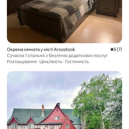
Окрема кімната у місті Aroostook
Середня о
5 (7)
Сучасна 1 спальня з безліччю додаткових послуг
Розташування
·
Ціна/якість
·
Гостинність