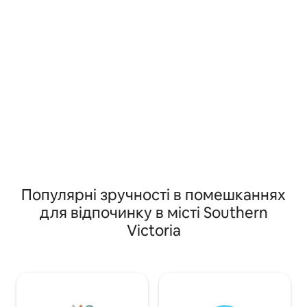
відпочити в гідромасажній ванні. Наше
розташування робить його чудовою
зупинкою на півдорозі між Квебеком і
PEI або Новою Шотландією. У цьому
чарівному й висококласному місці для
розміщення немає жодних деталей.
Популярні зручності в помешканнях
для відпочинку в місті Southern
Victoria