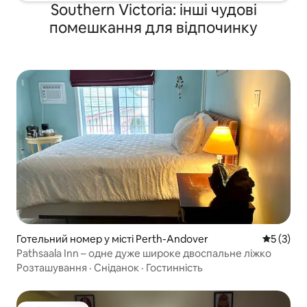
Southern Victoria: інші чудові
помешкання для відпочинку
Готельний номер у місті Perth-Andover
Середня о
5 (3)
Pathsaala Inn – одне дуже широке двоспальне ліжко
Розташування
·
Сніданок
·
Гостинність