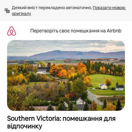
Перейти
Деякий вміст перекладено автоматично. 
Показати мовою 
до
оригіналу
вмісту
Перетворіть своє помешкання на Airbnb
Southern Victoria: помешкання для
відпочинку