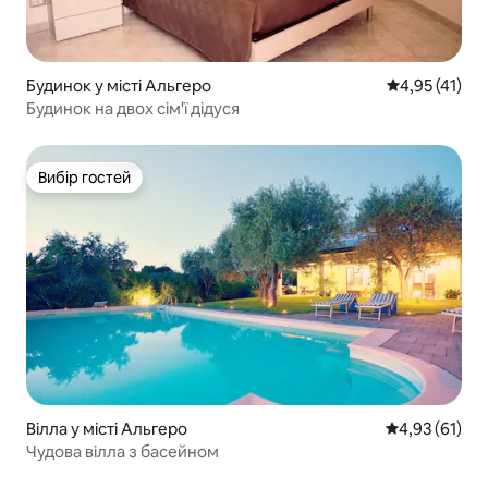
Будинок у місті Альгеро
Середня оцінк
4,95 (41)
Будинок на двох сім'ї дідуся
Вибір гостей
Вибір гостей
Вілла у місті Альгеро
Середня оцінк
4,93 (61)
Чудова вілла з басейном