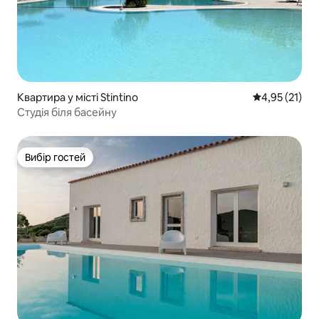
Квартира у місті Stintino
Середня оцінк
4,95 (21)
Студія біля басейну
Вибір гостей
Вибір гостей