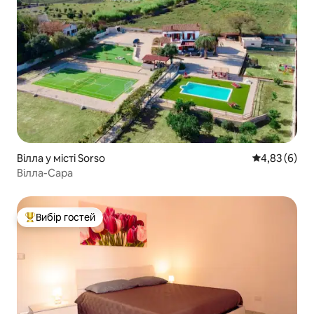
Вілла у місті Sorso
Середня оцін
4,83 (6)
Вілла-Сара
Вибір гостей
Топ вибір гостей