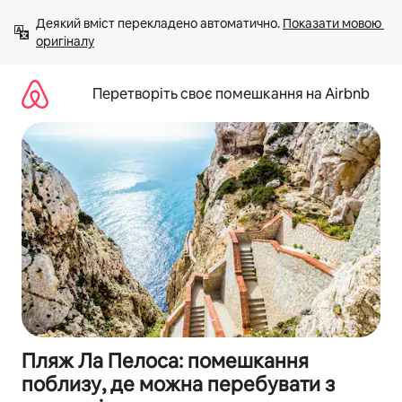
Перейти
Деякий вміст перекладено автоматично. 
Показати мовою 
до
оригіналу
вмісту
Перетворіть своє помешкання на Airbnb
Пляж Ла Пелоса: помешкання
поблизу, де можна перебувати з