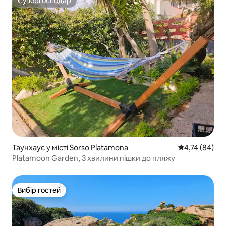
Супергосподар
Супергосподар
Таунхаус у місті Sorso Platamona
Середня оцінк
4,74 (84)
Platamoon Garden, 3 хвилини пішки до пляжу
Вибір гостей
Вибір гостей