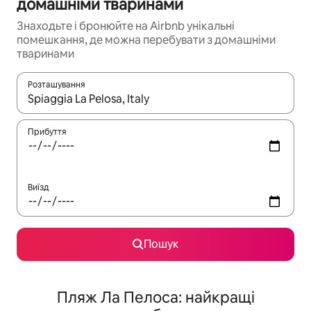
домашніми тваринами
Знаходьте і бронюйте на Airbnb унікальні
помешкання, де можна перебувати з домашніми
тваринами
Розташування
Отримавши результати пошуку, використовуйте для навігації с
Прибуття
Виїзд
Пошук
Пляж Ла Пелоса: найкращі