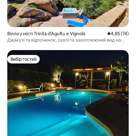
Вілла у місті Trinità d'Agultu e Vignola
Середня оцінк
4,85 (74)
Джакузі та відпочинок, скелі та захоплюючий вид на
море
Вибір гостей
Вибір гостей