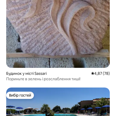
Будинок у місті Sassari
Середня оцінк
4,87 (78)
Пориньте в зелень і розслаблення тиші!
Вибір гостей
Вибір гостей