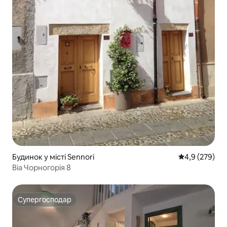
Будинок у місті Sennori
Середня оцінк
4,9 (279)
Віа Чорногорія 8
Супергосподар
Супергосподар