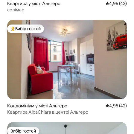
Квартира у місті Альгеро
Середня оцінк
4,95 (42)
солімар
Вибір гостей
Топ вибір гостей
Кондомініум у місті Альгеро
Середня оцінк
4,95 (42)
Квартира AlbaChiara в центрі Альгеро
Вибір гостей
Вибір гостей