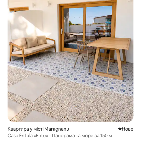
Квартира у місті Maragnanu
Нове місц
Нове
Casa Éntula «Entu» - Панорама та море за 150 м