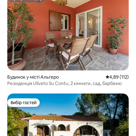
Супергосподар
Будинок у місті Альгеро
Середня оцінка
4,89 (112)
Резиденція Uliveto Su Contu, 2 кімнати, сад, барбекю
Вибір гостей
Вибір гостей