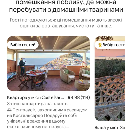
помешкання поблизу, де можна
перебувати з домашніми тваринами
Гості погоджуються: ці помешкання мають високі
оцінки за розташування, чистоту та інше.
Вибір гостей
Вибір гостей
Вибір гостей
Топ вибір гостей
Квартира у місті Castelsard
Середня оцінка: 4,98 з 5, відгук
4,98 (114)
o
Затишна квартира на пляжі в
Кастельсардо з панорамною терасою
🌅 Пентхаус із захопливим краєвидом
на Кастельсардо Подаруйте собі
унікальні враження в цьому
ексклюзивному пентхаусі з
Вілла у місті Senno