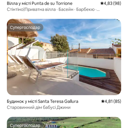
Вілла у місті Punta de su Torrione
Середня оцінка
4,83 (98)
Стінтіно|Приватна вілла · Басейн · Барбекю ·
Безкоштовне паркування
Супергосподар
Супергосподар
Будинок у місті Santa Teresa Gallura
Середня оцінк
4,81 (85)
Старовинний дім бабусі Джини
Супергосподар
Супергосподар