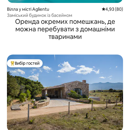
Вілла у місті Aglientu
Середня оцінка
4,93 (80)
Заміський будинок із басейном
Оренда окремих помешкань, де
можна перебувати з домашніми
тваринами
Вибір гостей
Топ вибір гостей