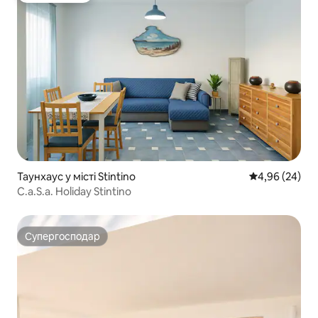
Таунхаус у місті Stintino
Середня оцінка
4,96 (24)
C.a.S.a. Holiday Stintino
Супергосподар
Супергосподар