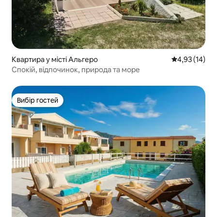
Квартира у місті Альгеро
Середня оцінк
4,93 (14)
Спокій, відпочинок, природа та море
Вибір гостей
Вибір гостей