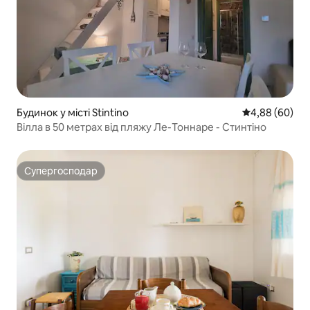
Будинок у місті Stintino
Середня оцінка
4,88 (60)
Вілла в 50 метрах від пляжу Ле-Тоннаре - Стинтіно
Супергосподар
Супергосподар