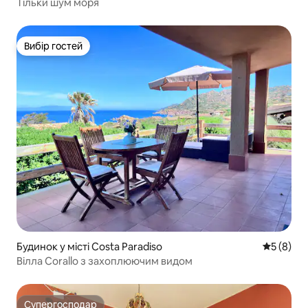
Тільки шум моря
Вибір гостей
Вибір гостей
Будинок у місті Costa Paradiso
Середня о
5 (8)
Вілла Corallo з захоплюючим видом
Супергосподар