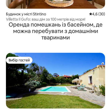
Будинок у місті Stintino
Середня оцін
4,6 (30)
Villetta Il Gufo: ваш дім за 100 метрів від моря!
Оренда помешкань із басейном, де
можна перебувати з домашніми
тваринами
Вибір гостей
Вибір гостей