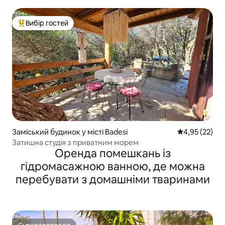
Вибір гостей
Топ вибір гостей
Заміський будинок у місті Badesi
Середня оцінк
4,95 (22)
Затишна студія з приватним морем
Оренда помешкань із
гідромасажною ванною, де можна
перебувати з домашніми тваринами