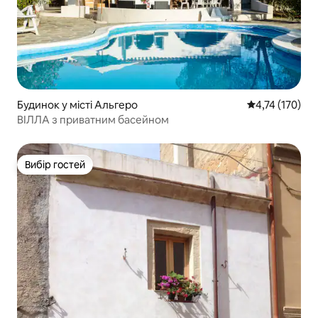
Будинок у місті Альгеро
Середня оцінка
4,74 (170)
ВІЛЛА з приватним басейном
Вибір гостей
Вибір гостей