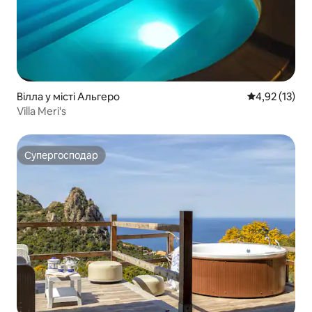
Вілла у місті Альгеро
Середня оцінк
4,92 (13)
Villa Meri's
Супергосподар
Супергосподар