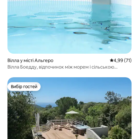
Вілла у місті Альгеро
Середня оцінк
4,99 (71)
Вілла Боедду, відпочинок між морем і сільською
місцевістю
Вибір гостей
Вибір гостей