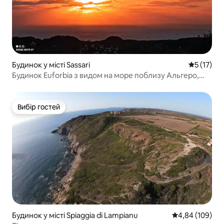
Будинок у місті Sassari
Середня оц
5 (17)
Будинок Euforbia з видом на море поблизу Альгеро,
Стинтіно
Вибір гостей
Вибір гостей
Будинок у місті Spiaggia di Lampianu
Середня оцінка:
4,84 (109)