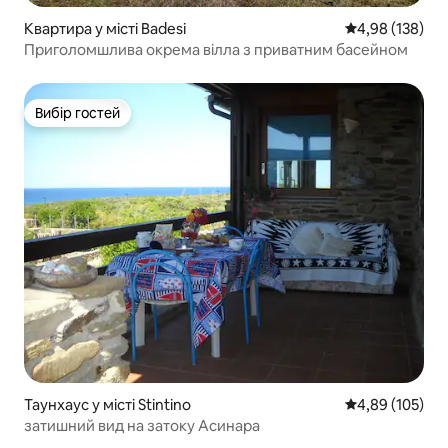
Квартира у місті Badesi
Середня оцінка
4,98 (138)
Приголомшлива окрема вілла з приватним басейном
Вибір гостей
Вибір гостей
Таунхаус у місті Stintino
Середня оцінка
4,89 (105)
затишний вид на затоку Асинара