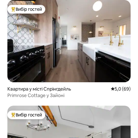
Вибір гостей
Топ вибір гостей
Квартира у місті Спрінгдейль
Середня оцін
5,0 (69)
Primrose Cottage у Зайоні
Вибір гостей
Топ вибір гостей