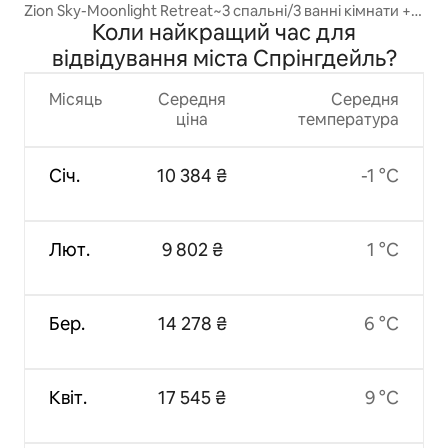
Zion Sky-Moonlight Retreat~3 спальні/3 ванні кімнати +
Коли найкращий час для
джакузі + місце для багаття
відвідування міста Спрінгдейль?
Місяць
Середня
Середня
ціна
температура
Січ.
10 384 ₴
-1 °C
Лют.
9 802 ₴
1 °C
Бер.
14 278 ₴
6 °C
Квіт.
17 545 ₴
9 °C