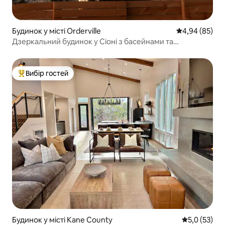
Будинок у місті Orderville
Середня оцінка
4,94 (85)
Дзеркальний будинок у Сіоні з басейнами та
гідромасажними ваннами
Вибір гостей
Топ вибір гостей
Будинок у місті Kane County
Середня оцін
5,0 (53)