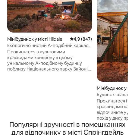
Мінібудинок у місті Hildale
Середня оцінка: 4,9 з 5, відгук
4,9 (847)
Екологічно чистий A-подібний каркас:
вид на оглядовий майданчик Сіона
Прокиньтеся з культовими
краєвидами каньйону в цьому
унікальному A-подібному будинку
поблизу Національного парку Зайон!
Помешкання розташоване на
2 приватних акрах, що межують із
загальнодоступними каньйонними
Мінібудинок у міст
землями BLM. Ви зможете
Будинок-шалаш у 
насолодитися рідкісним прямим
сауна, поблизу С
Прокиньтеся і н
виходом на стежку з території
краєвидами каньй
помешкання, приватною
відпочиньте у джа
гідромасажною ванною, оглядовою
похід у дику при
терасою, грилем і вікнами від підлоги
Популярні зручності в помешканнях
помешкання: усе 
до стелі з видом на каньйон. Цілорічне
45 хвилин від На
для відпочинку в місті Спрінгдейль
кондиціонування/опалення