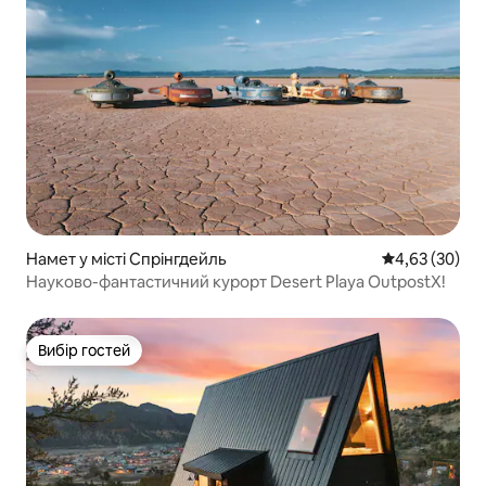
Намет у місті Спрінгдейль
Середня оцінк
4,63 (30)
Науково-фантастичний курорт Desert Playa OutpostX!
Вибір гостей
Вибір гостей