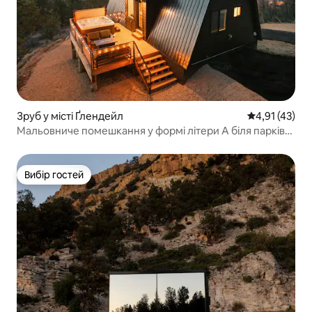
Зруб у місті Ґлендейл
Середня оцінк
4,91 (43)
Мальовниче помешкання у формі літери А біля парків
Зайон і Брайс | Гідромасажна ванна
Вибір гостей
Вибір гостей