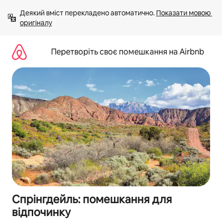
Перейти
Деякий вміст перекладено автоматично. 
Показати мовою 
до
оригіналу
вмісту
Перетворіть своє помешкання на Airbnb
Спрінгдейль: помешкання для
відпочинку