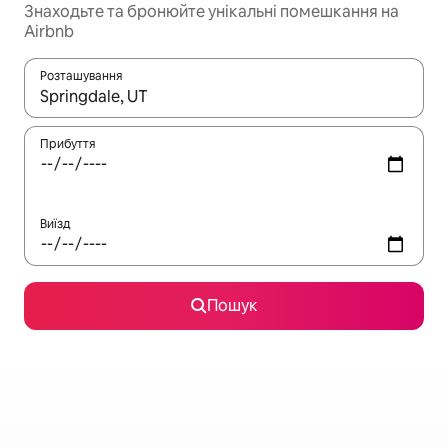
Знаходьте та бронюйте унікальні помешкання на
Airbnb
Розташування
Отримавши результати пошуку, використовуйте для навігації с
Прибуття
Виїзд
Пошук