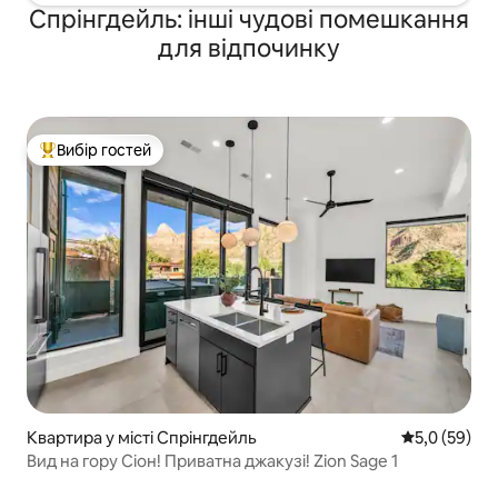
Спрінгдейль: інші чудові помешкання
для відпочинку
Вибір гостей
Топ вибір гостей
Квартира у місті Спрінгдейль
Середня оцін
5,0 (59)
Вид на гору Сіон! Приватна джакузі! Zion Sage 1