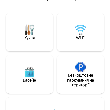
Зайон і за 2 годин
забезпечують комфортне
Каньйону, Гранд-
перебування. Це ідеальне місце для
штат Аризона. Ласкаво просимо до
відпочинку на півдні Юти, де можна
The Narrows у Zio
перебувати з домашніми тваринами, і
з п'яти відзначе
яке розташоване всього за 45 хвилин
будинків-«трикут
від Національного парку Зайон.
скляною стіною, 
Входить до 10% найкращих помешкань
відкривається: а
Airbnb у Юті.
прекрасний, щоб 
Кухня
Wi-Fi
щойно прокинувшись. 
землею BLM, під
тварин і розрахов
справжній Півден
Безкоштовне
Басейн
паркування на
території