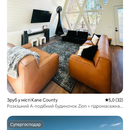
Зруб у місті Kane County
Середня оцін
5,0 (32)
Розкішний A-подібний будиночок Zion + гідромасажна
ванна, сауна та холодна ванна
Супергосподар
Супергосподар