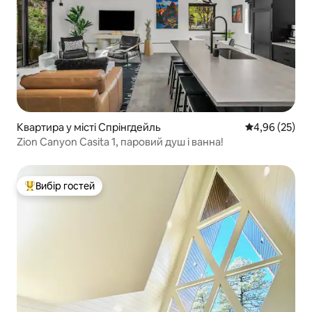
Квартира у місті Спрінгдейль
Середня оцінк
4,96 (25)
Zion Canyon Casita 1, паровий душ і ванна!
Вибір гостей
Топ вибір гостей